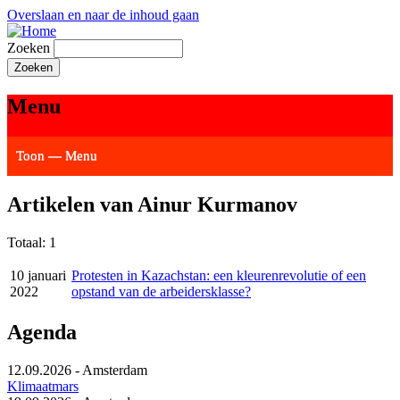
Overslaan en naar de inhoud gaan
Zoeken
Menu
Toon — Menu
Actueel
Achtergrond
Links
Geschriften
Over SAP - Grenzeloos
Artikelen van Ainur Kurmanov
Totaal: 1
10 januari
Protesten in Kazachstan: een kleurenrevolutie of een
2022
opstand van de arbeidersklasse?
Agenda
12.09.2026
-
Amsterdam
Klimaatmars