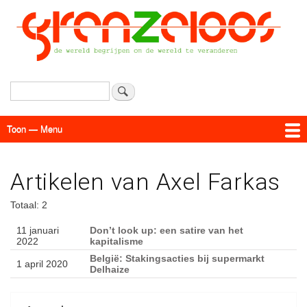
Overslaan
en
naar
de
inhoud
gaan
Zoeken
Toon — Menu
Menu
Actueel
Achtergrond
Links
Geschriften
Over SAP - Grenzeloos
Artikelen van Axel Farkas
Totaal: 2
11 januari
Don’t look up: een satire van het
2022
kapitalisme
België: Stakingsacties bij supermarkt
1 april 2020
Delhaize