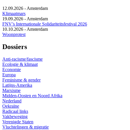
12.09.2026
-
Amsterdam
Klimaatmars
19.09.2026
-
Amsterdam
FNV’s Internationale Solidariteitsfestival 2026
10.10.2026
-
Amsterdam
Woonprotest
Dossiers
Anti-racisme/fascisme
Ecologie & klimaat
Economie
Europa
Feminisme & gender
Latijns-Amerika
Marxisme
Midden-Oosten en Noord Afrika
Nederland
Oekraïne
Radicaal links
Vakbeweging
Verenigde Staten
Vluchtelingen & migratie