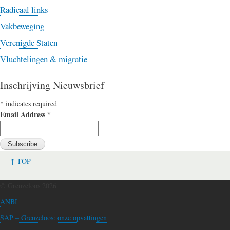
Radicaal links
Vakbeweging
Verenigde Staten
Vluchtelingen & migratie
Inschrijving Nieuwsbrief
*
indicates required
Email Address
*
↑ TOP
© Grenzeloos 2026
ANBI
SAP – Grenzeloos: onze opvattingen