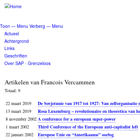
Overslaan
en
naar
de
Toon — Menu
Verberg — Menu
inhoud
Menu
Actueel
gaan
Achtergrond
Links
Geschriften
Over SAP - Grenzeloos
Artikelen van Francois Vercammen
Totaal: 9
De Sovjetunie van 1917 tot 1927: Van zelforganisati
22 maart 2019
Rosa Luxemburg – revolutionaire en theoretica van h
13 maart 2019
A conference for a european super-power
8 november 2002
Third Conference of the European anti-capitalist left
1 maart 2002
Europese Unie en “Amerikaanse” oorlog
22 januari 2002