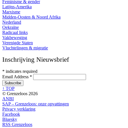
Feminisme & gender
Latijns-Amerika
Marxisme
Midden-Oosten & Noord Afrika
Nederland
Oekraïne
Radicaal links
Vakbeweging
Verenigde Staten
Vluchtelingen & migratie
Inschrijving Nieuwsbrief
*
indicates required
Email Address
*
↑ TOP
© Grenzeloos 2026
ANBI
SAP – Grenzeloos: onze opvattingen
Privacy verklaring
Facebook
Bluesky
RSS Grenzeloos