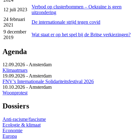
Verbod op clusterbommen ‒ Oekraïne is geen
12 juli 2023
uitzondering
24 februari
De internationale strijd tegen covid
2021
9 december
Wat staat er op het spel bij de Britse verkiezingen?
2019
Agenda
12.09.2026
-
Amsterdam
Klimaatmars
19.09.2026
-
Amsterdam
FNV’s Internationale Solidariteitsfestival 2026
10.10.2026
-
Amsterdam
Woonprotest
Dossiers
Anti-racisme/fascisme
Ecologie & klimaat
Economie
Europa