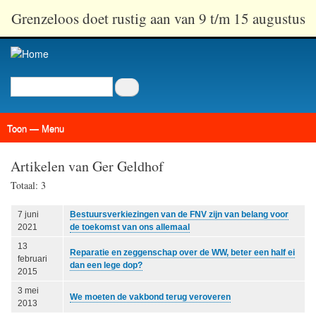
Overslaan
Grenzeloos doet rustig aan van 9 t/m 15 augustus
en
naar
de
inhoud
Zoeken
gaan
Toon — Menu
Menu
Actueel
Achtergrond
Links
Geschriften
Over SAP - Grenzeloos
Artikelen van Ger Geldhof
Totaal: 3
7 juni
Bestuursverkiezingen van de FNV zijn van belang voor
2021
de toekomst van ons allemaal
13
Reparatie en zeggenschap over de WW, beter een half ei
februari
dan een lege dop?
2015
3 mei
We moeten de vakbond terug veroveren
2013