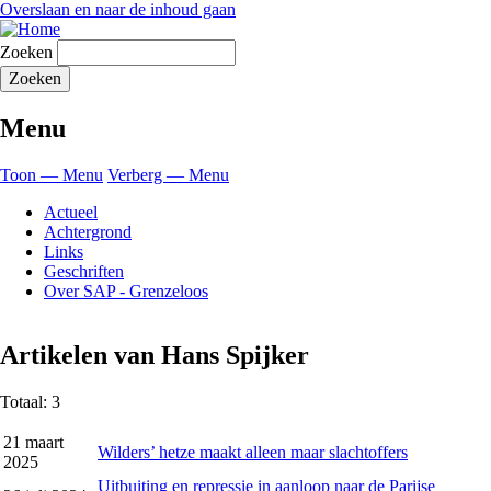
Overslaan en naar de inhoud gaan
Zoeken
Menu
Toon — Menu
Verberg — Menu
Actueel
Achtergrond
Links
Geschriften
Over SAP - Grenzeloos
Artikelen van Hans Spijker
Totaal: 3
21 maart
Wilders’ hetze maakt alleen maar slachtoffers
2025
Uitbuiting en repressie in aanloop naar de Parijse