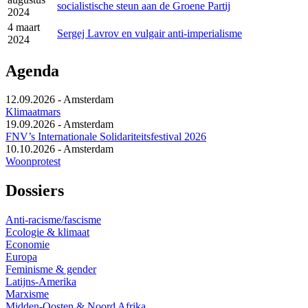
socialistische steun aan de Groene Partij
2024
4 maart
Sergej Lavrov en vulgair anti-imperialisme
2024
Agenda
12.09.2026
-
Amsterdam
Klimaatmars
19.09.2026
-
Amsterdam
FNV’s Internationale Solidariteitsfestival 2026
10.10.2026
-
Amsterdam
Woonprotest
Dossiers
Anti-racisme/fascisme
Ecologie & klimaat
Economie
Europa
Feminisme & gender
Latijns-Amerika
Marxisme
Midden-Oosten & Noord Afrika