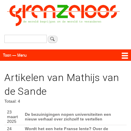
Overslaan
en
naar
de
inhoud
gaan
Zoeken
Toon — Menu
Menu
Actueel
Achtergrond
Links
Geschriften
Over SAP - Grenzeloos
Artikelen van Mathijs van
de Sande
Totaal: 4
23
De bezuinigingen nopen universiteiten een
maart
nieuw verhaal over zichzelf te vertellen
2025
24
Wordt het een hete Franse lente? Over de