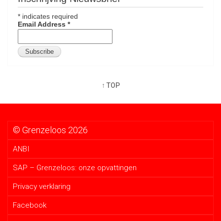
*
indicates required
Email Address
*
↑ TOP
© Grenzeloos 2026
ANBI
SAP – Grenzeloos: onze opvattingen
Privacy verklaring
Facebook