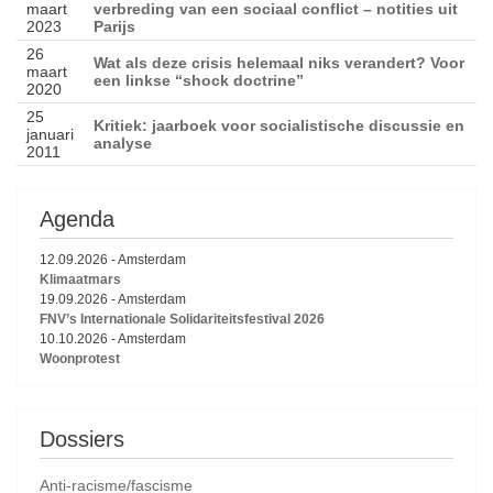
maart
verbreding van een sociaal conflict – notities uit
2023
Parijs
26
Wat als deze crisis helemaal niks verandert? Voor
maart
een linkse “shock doctrine”
2020
25
Kritiek: jaarboek voor socialistische discussie en
januari
analyse
2011
Agenda
12.09.2026
-
Amsterdam
Klimaatmars
19.09.2026
-
Amsterdam
FNV’s Internationale Solidariteitsfestival 2026
10.10.2026
-
Amsterdam
Woonprotest
Dossiers
Anti-racisme/fascisme