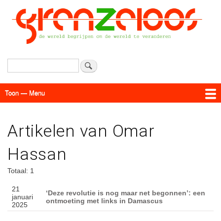
Overslaan
en
naar
de
inhoud
gaan
Zoeken
Toon — Menu
Menu
Actueel
Achtergrond
Links
Geschriften
Over SAP - Grenzeloos
Artikelen van Omar
Hassan
Totaal: 1
21
‘Deze revolutie is nog maar net begonnen’: een
januari
ontmoeting met links in Damascus
2025