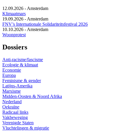
12.09.2026
-
Amsterdam
Klimaatmars
19.09.2026
-
Amsterdam
FNV’s Internationale Solidariteitsfestival 2026
10.10.2026
-
Amsterdam
Woonprotest
Dossiers
Anti-racisme/fascisme
Ecologie & klimaat
Economie
Europa
Feminisme & gender
Latijns-Amerika
Marxisme
Midden-Oosten & Noord Afrika
Nederland
Oekraïne
Radicaal links
Vakbeweging
Verenigde Staten
Vluchtelingen & migratie