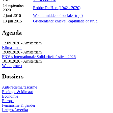
14 september
Robbe De Hert (1942 - 2020)
2020
2 juni 2016
Wondermiddel of sociale strijd?
13 juli 2015
Griekenland: knieval, capitulatie of strijd
Agenda
12.09.2026
-
Amsterdam
Klimaatmars
19.09.2026
-
Amsterdam
FNV’s Internationale Solidariteitsfestival 2026
10.10.2026
-
Amsterdam
Woonprotest
Dossiers
Anti-racisme/fascisme
Ecologie & klimaat
Economie
Europa
Feminisme & gender
Latijns-Amerika