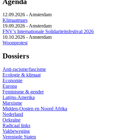
Agenda
12.09.2026
-
Amsterdam
Klimaatmars
19.09.2026
-
Amsterdam
FNV’s Internationale Solidariteitsfestival 2026
10.10.2026
-
Amsterdam
Woonprotest
Dossiers
Anti-racisme/fascisme
Ecologie & klimaat
Economie
Europa
Feminisme & gender
Latijns-Amerika
Marxisme
Midden-Oosten en Noord Afrika
Nederland
Oekraïne
Radicaal links
Vakbeweging
Verenigde Staten