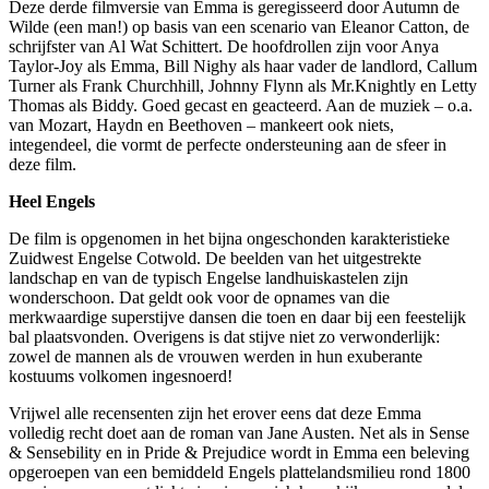
Deze derde filmversie van Emma is geregisseerd door Autumn de
Wilde (een man!) op basis van een scenario van Eleanor Catton, de
schrijfster van Al Wat Schittert. De hoofdrollen zijn voor Anya
Taylor-Joy als Emma, Bill Nighy als haar vader de landlord, Callum
Turner als Frank Churchhill, Johnny Flynn als Mr.Knightly en Letty
Thomas als Biddy. Goed gecast en geacteerd. Aan de muziek – o.a.
van Mozart, Haydn en Beethoven – mankeert ook niets,
integendeel, die vormt de perfecte ondersteuning aan de sfeer in
deze film.
Heel Engels
De film is opgenomen in het bijna ongeschonden karakteristieke
Zuidwest Engelse Cotwold. De beelden van het uitgestrekte
landschap en van de typisch Engelse landhuiskastelen zijn
wonderschoon. Dat geldt ook voor de opnames van die
merkwaardige superstijve dansen die toen en daar bij een feestelijk
bal plaatsvonden. Overigens is dat stijve niet zo verwonderlijk:
zowel de mannen als de vrouwen werden in hun exuberante
kostuums volkomen ingesnoerd!
Vrijwel alle recensenten zijn het erover eens dat deze Emma
volledig recht doet aan de roman van Jane Austen. Net als in Sense
& Sensebility en in Pride & Prejudice wordt in Emma een beleving
opgeroepen van een bemiddeld Engels plattelandsmilieu rond 1800