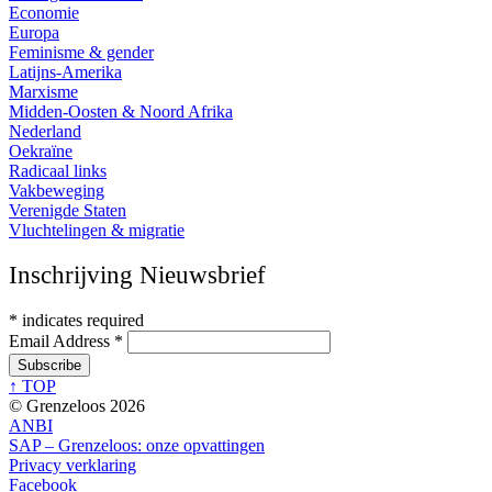
Economie
Europa
Feminisme & gender
Latijns-Amerika
Marxisme
Midden-Oosten & Noord Afrika
Nederland
Oekraïne
Radicaal links
Vakbeweging
Verenigde Staten
Vluchtelingen & migratie
Inschrijving Nieuwsbrief
*
indicates required
Email Address
*
↑ TOP
© Grenzeloos 2026
ANBI
SAP – Grenzeloos: onze opvattingen
Privacy verklaring
Facebook