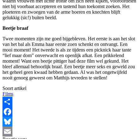
waarin vrouwen met lichte ironie om zich heen kijken, vooroordelen
niet bij voorbaat accepteren en tastend hun toekomst zoeken. Het
ploeteren en zwoegen van de arme boeren en knechten blijft
gelukkig (sic!) buiten beeld.
Beetje braaf
Twee momenten zijn me goed bijgebleven. Het eerste is aan het slot
van het bal als Emma haar eerste zoen schenkt en ontvangt. Een
mooi moment! Het tweede is als ze tijdens een picknick haar tante
“lief maar dom” onverwacht en openlijk afkat. Een prikkelend
moment! Want een beetje pittiger had deze film wel gekund. Het
bleef allemaal behoorlijk braaf. Een beetje meer seks en geweld zou
het geheel geen kwaad hebben gedaan. Al was het ongetwijfeld
nooit genoeg geweest om Matthijs tevreden te stellen!
Soort artikel
Films
Share
Facebook
Bluesky