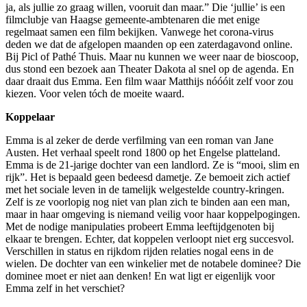
ja, als jullie zo graag willen, vooruit dan maar.” Die ‘jullie’ is een
filmclubje van Haagse gemeente-ambtenaren die met enige
regelmaat samen een film bekijken. Vanwege het corona-virus
deden we dat de afgelopen maanden op een zaterdagavond online.
Bij Picl of Pathé Thuis. Maar nu kunnen we weer naar de bioscoop,
dus stond een bezoek aan Theater Dakota al snel op de agenda. En
daar draait dus Emma. Een film waar Matthijs nóóóit zelf voor zou
kiezen. Voor velen tóch de moeite waard.
Koppelaar
Emma is al zeker de derde verfilming van een roman van Jane
Austen. Het verhaal speelt rond 1800 op het Engelse platteland.
Emma is de 21-jarige dochter van een landlord. Ze is “mooi, slim en
rijk”. Het is bepaald geen bedeesd dametje. Ze bemoeit zich actief
met het sociale leven in de tamelijk welgestelde country-kringen.
Zelf is ze voorlopig nog niet van plan zich te binden aan een man,
maar in haar omgeving is niemand veilig voor haar koppelpogingen.
Met de nodige manipulaties probeert Emma leeftijdgenoten bij
elkaar te brengen. Echter, dat koppelen verloopt niet erg succesvol.
Verschillen in status en rijkdom rijden relaties nogal eens in de
wielen. De dochter van een winkelier met de notabele dominee? Die
dominee moet er niet aan denken! En wat ligt er eigenlijk voor
Emma zelf in het verschiet?