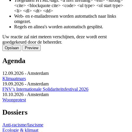
Toegelaten HTML-tags: <a href hreflang> <em> <strong>
<cite> <blockquote cite> <code> <ul type> <ol start type>
<li> <dl> <dt> <dd>
Web- en e-mailadressen worden automatisch naar links
omgezet.
Regels en alinea's worden automatisch gesplitst.
Uw reactie zal niet meteen verschijnen, deze wordt eerst
goedgekeurd door de beheerder.
Agenda
12.09.2026
-
Amsterdam
Klimaatmars
19.09.2026
-
Amsterdam
FNV’s Internationale Solidariteitsfestival 2026
10.10.2026
-
Amsterdam
Woonprotest
Dossiers
Anti-racisme/fascisme
Ecologie & klimaat