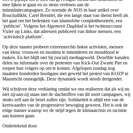
mee lijken te gaan en zo steun verlenen aan de
intimidatiecampagnes. Zo noemde de
NOS
in haar artikel over
Bouchallikht, Carel Brendel, die een lange staat van dienst heeft als
het gaat om het bedenken van islamofobe complottheorieën, een
‘publicist’. Volgens het
Algemeen Dagblad
is het twitteraccount
Vizier op Links, dat adressen publiceert van linkse mensen, een
‘activistisch platform’.
Op deze manier probeert extreemrechts linkse activisten, mensen
van kleur, vrouwen en moslims te intimideren en monddood te
maken. En het blijft niet bij (social) mediageweld. Dezelfde kanalen
delen nu informatie over de protesten van Kick-Out Zwarte Piet en
roepen hun volgers op om te komen. Afgelopen zondag nog
maakten honderden hooligans met geweld het protest van KOZP in
Maastricht onmogelijk. Deze dynamiek wordt steeds dreigender.
Wij schrijven deze verklaring omdat we ons realiseren dat als wij nu
niet zij-aan-zij staan met de slachtoffers van dit soort campagnes, wij
straks zelf aan de beurt zullen zijn. Solidariteit is altijd een van de
kernwaardes van de progressieve beweging geweest. Het is ook de
enige manier waarop we de strijd tegen de klimaatcrisis en racisme
aan kunnen gaan.
Ondertekend door: