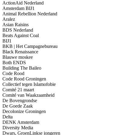
ActionAid Nederland
Amsterdam BIJ1
Animal Rebellion Nederland
Aralez
Asian Raisins
BDS Nederland
Beats Against Coal
BIJ1
BKB | Het Campagnebureau
Black Renaissance
Blauwe moskee
Both ENDS
Building The Baileo
Code Rood
Code Rood Groningen
Collectief tegen Islamofobie
Comité 21 maart
Comité van Waakzaamheid
De Bovengrondse
De Goede Zaak
Decolonize Groningen
Delta
DENK Amsterdam
Diversity Media
Dwars, GroenLinkse jongeren