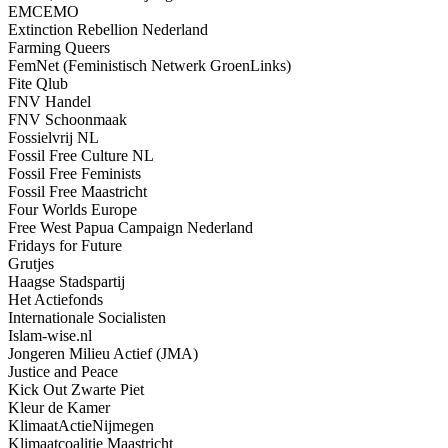
EMCEMO
Extinction Rebellion Nederland
Farming Queers
FemNet (Feministisch Netwerk GroenLinks)
Fite Qlub
FNV Handel
FNV Schoonmaak
Fossielvrij NL
Fossil Free Culture NL
Fossil Free Feminists
Fossil Free Maastricht
Four Worlds Europe
Free West Papua Campaign Nederland
Fridays for Future
Grutjes
Haagse Stadspartij
Het Actiefonds
Internationale Socialisten
Islam-wise.nl
Jongeren Milieu Actief (JMA)
Justice and Peace
Kick Out Zwarte Piet
Kleur de Kamer
KlimaatActieNijmegen
Klimaatcoalitie Maastricht