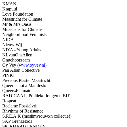
KMAN
Krapuul
Love Foundation
Maastricht for Climate
Mr & Mrs Oasis
Musicians for Climate
Neighborhood Feminists
NIDA
Nieuw Wij
NIYA - Young Adults
NLvanOnsAllen
Ongehoorzaam
Oy Vey (
www.oyvey.nl
)
Pan Asian Collective
PINK!
Precious Plastic Maastricht
Queer is not a Manifesto
Queers4Climate
RADICAAL, Politieke Jongeren BIJ1
Re-peat
Reclame Fossielvrij
Rhythms of Resistance
S.P.E.A.K (moslimvrouwxn collectief)
SAP Grenzeloos
SIORHAAGLANDEN