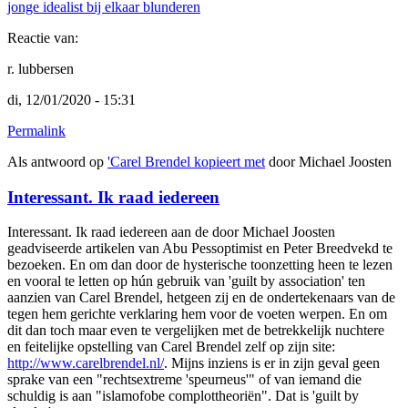
jonge idealist bij elkaar blunderen
Reactie van:
r. lubbersen
di, 12/01/2020 - 15:31
Permalink
Als antwoord op
'Carel Brendel kopieert met
door
Michael Joosten
Interessant. Ik raad iedereen
Interessant. Ik raad iedereen aan de door Michael Joosten
geadviseerde artikelen van Abu Pessoptimist en Peter Breedvekd te
bezoeken. En om dan door de hysterische toonzetting heen te lezen
en vooral te letten op hún gebruik van 'guilt by association' ten
aanzien van Carel Brendel, hetgeen zij en de ondertekenaars van de
tegen hem gerichte verklaring hem voor de voeten werpen. En om
dit dan toch maar even te vergelijken met de betrekkelijk nuchtere
en feitelijke opstelling van Carel Brendel zelf op zijn site:
http://www.carelbrendel.nl/
. Mijns inziens is er in zijn geval geen
sprake van een "rechtsextreme 'speurneus'" of van iemand die
schuldig is aan "islamofobe complottheoriën". Dat is 'guilt by