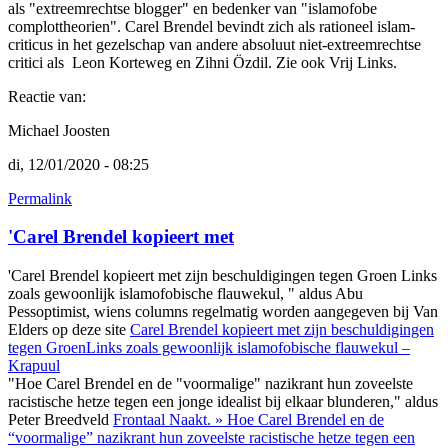
als "extreemrechtse blogger" en bedenker van "islamofobe
complottheorien". Carel Brendel bevindt zich als rationeel islam-
criticus in het gezelschap van andere absoluut niet-extreemrechtse
critici als Leon Korteweg en Zihni Özdil. Zie ook Vrij Links.
Reactie van:
Michael Joosten
di, 12/01/2020 - 08:25
Permalink
'Carel Brendel kopieert met
'Carel Brendel kopieert met zijn beschuldigingen tegen Groen Links
zoals gewoonlijk islamofobische flauwekul, " aldus Abu
Pessoptimist, wiens columns regelmatig worden aangegeven bij Van
Elders op deze site
Carel Brendel kopieert met zijn beschuldigingen
tegen GroenLinks zoals gewoonlijk islamofobische flauwekul –
Krapuul
"Hoe Carel Brendel en de "voormalige" nazikrant hun zoveelste
racistische hetze tegen een jonge idealist bij elkaar blunderen," aldus
Peter Breedveld
Frontaal Naakt. » Hoe Carel Brendel en de
“voormalige” nazikrant hun zoveelste racistische hetze tegen een