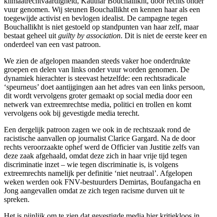
klimaatrechtvaardigheid, Kauthar Bouchallikht, door rechts onder
vuur genomen. Wij steunen Bouchallikht en kennen haar als een
toegewijde activist en bevlogen idealist. De campagne tegen
Bouchallikht is niet gestoeld op standpunten van haar zelf, maar
bestaat geheel uit
guilty by association
. Dit is niet de eerste keer en
onderdeel van een vast patroon.
We zien de afgelopen maanden steeds vaker hoe onderdrukte
groepen en delen van links onder vuur worden genomen. De
dynamiek hierachter is steevast hetzelfde: een rechtsradicale
‘speurneus’ doet aantijgingen aan het adres van een links persoon,
dit wordt vervolgens groter gemaakt op social media door een
netwerk van extreemrechtse media, politici en trollen en komt
vervolgens ook bij gevestigde media terecht.
Een dergelijk patroon zagen we ook in de rechtszaak rond de
racistische aanvallen op journalist Clarice Gargard. Na de door
rechts veroorzaakte ophef werd de Officier van Justitie zelfs van
deze zaak afgehaald, omdat deze zich in haar vrije tijd tegen
discriminatie inzet – wie tegen discriminatie is, is volgens
extreemrechts namelijk per definitie ‘niet neutraal’. Afgelopen
weken werden ook FNV-bestuurders Demirtas, Boufangacha en
Jong aangevallen omdat ze zich tegen racisme durven uit te
spreken.
Het is pijnlijk om te zien dat gevestigde media hier kritiekloos in