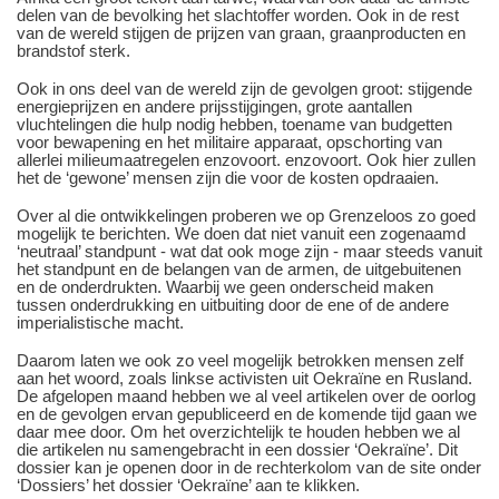
delen van de bevolking het slachtoffer worden. Ook in de rest
van de wereld stijgen de prijzen van graan, graanproducten en
brandstof sterk.
Ook in ons deel van de wereld zijn de gevolgen groot: stijgende
energieprijzen en andere prijsstijgingen, grote aantallen
vluchtelingen die hulp nodig hebben, toename van budgetten
voor bewapening en het militaire apparaat, opschorting van
allerlei milieumaatregelen enzovoort. enzovoort. Ook hier zullen
het de ‘gewone’ mensen zijn die voor de kosten opdraaien.
Over al die ontwikkelingen proberen we op Grenzeloos zo goed
mogelijk te berichten. We doen dat niet vanuit een zogenaamd
‘neutraal’ standpunt - wat dat ook moge zijn - maar steeds vanuit
het standpunt en de belangen van de armen, de uitgebuitenen
en de onderdrukten. Waarbij we geen onderscheid maken
tussen onderdrukking en uitbuiting door de ene of de andere
imperialistische macht.
Daarom laten we ook zo veel mogelijk betrokken mensen zelf
aan het woord, zoals linkse activisten uit Oekraïne en Rusland.
De afgelopen maand hebben we al veel artikelen over de oorlog
en de gevolgen ervan gepubliceerd en de komende tijd gaan we
daar mee door. Om het overzichtelijk te houden hebben we al
die artikelen nu samengebracht in een dossier ‘Oekraïne’. Dit
dossier kan je openen door in de rechterkolom van de site onder
‘Dossiers’ het dossier ‘Oekraïne’ aan te klikken.