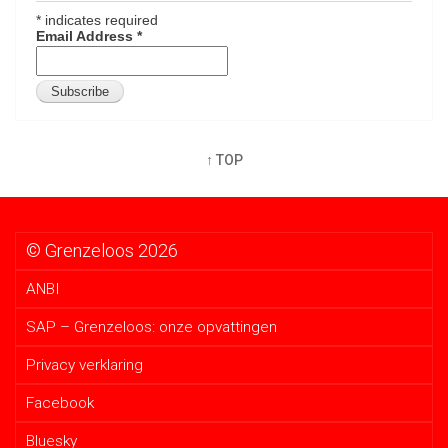
*
indicates required
Email Address
*
↑ TOP
© Grenzeloos 2026
ANBI
SAP – Grenzeloos: onze opvattingen
Privacy verklaring
Facebook
Bluesky