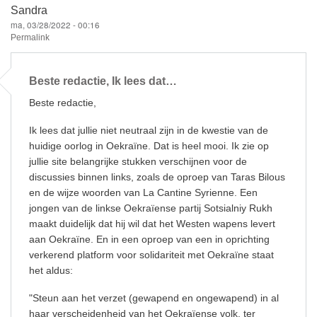
e
e
sk
Sandra
ma, 03/28/2022 - 00:16
b
y
Permalink
o
o
Beste redactie, Ik lees dat…
k
Beste redactie,
Ik lees dat jullie niet neutraal zijn in de kwestie van de
huidige oorlog in Oekraïne. Dat is heel mooi. Ik zie op
jullie site belangrijke stukken verschijnen voor de
discussies binnen links, zoals de oproep van Taras Bilous
en de wijze woorden van La Cantine Syrienne. Een
jongen van de linkse Oekraïense partij Sotsіalniy Rukh
maakt duidelijk dat hij wil dat het Westen wapens levert
aan Oekraïne. En in een oproep van een in oprichting
verkerend platform voor solidariteit met Oekraïne staat
het aldus:
"Steun aan het verzet (gewapend en ongewapend) in al
haar verscheidenheid van het Oekraïense volk, ter