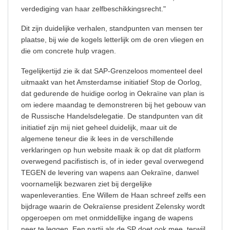
verdediging van haar zelfbeschikkingsrecht."
Dit zijn duidelijke verhalen, standpunten van mensen ter
plaatse, bij wie de kogels letterlijk om de oren vliegen en
die om concrete hulp vragen.
Tegelijkertijd zie ik dat SAP-Grenzeloos momenteel deel
uitmaakt van het Amsterdamse initiatief Stop de Oorlog,
dat gedurende de huidige oorlog in Oekraïne van plan is
om iedere maandag te demonstreren bij het gebouw van
de Russische Handelsdelegatie. De standpunten van dit
initiatief zijn mij niet geheel duidelijk, maar uit de
algemene teneur die ik lees in de verschillende
verklaringen op hun website maak ik op dat dit platform
overwegend pacifistisch is, of in ieder geval overwegend
TEGEN de levering van wapens aan Oekraïne, danwel
voornamelijk bezwaren ziet bij dergelijke
wapenleveranties. Ene Willem de Haan schreef zelfs een
bijdrage waarin de Oekraïense president Zelensky wordt
opgeroepen om met onmiddellijke ingang de wapens
neer te leggen. Een partij als de SP doet ook mee, terwijl