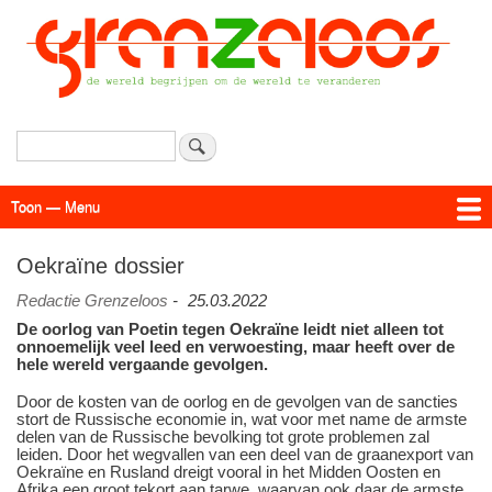
Overslaan
en
naar
de
inhoud
gaan
Zoeken
Toon — Menu
Menu
Actueel
Achtergrond
Links
Geschriften
Over SAP - Grenzeloos
Oekraïne dossier
Redactie Grenzeloos
-
25.03.2022
De oorlog van Poetin tegen Oekraïne leidt niet alleen tot
onnoemelijk veel leed en verwoesting, maar heeft over de
hele wereld vergaande gevolgen.
Door de kosten van de oorlog en de gevolgen van de sancties
stort de Russische economie in, wat voor met name de armste
delen van de Russische bevolking tot grote problemen zal
leiden. Door het wegvallen van een deel van de graanexport van
Oekraïne en Rusland dreigt vooral in het Midden Oosten en
Afrika een groot tekort aan tarwe, waarvan ook daar de armste