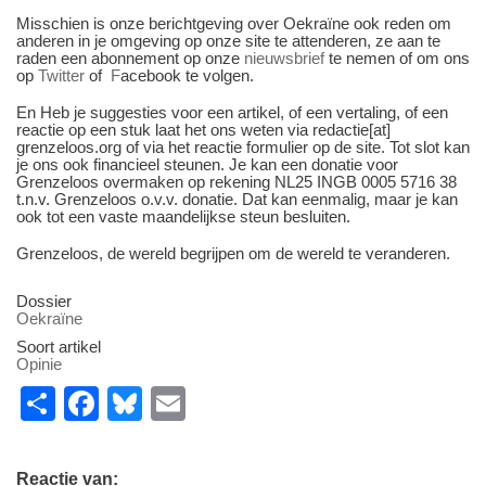
Misschien is onze berichtgeving over Oekraïne ook reden om
anderen in je omgeving op onze site te attenderen, ze aan te
raden een abonnement op onze
nieuwsbrief
te nemen of om ons
op
Twitter
of
F
acebook te volgen.
En Heb je suggesties voor een artikel, of een vertaling, of een
reactie op een stuk laat het ons weten via redactie[at]
grenzeloos.org of via het reactie formulier op de site. Tot slot kan
je ons ook financieel steunen. Je kan een donatie voor
Grenzeloos overmaken op rekening NL25 INGB 0005 5716 38
t.n.v. Grenzeloos o.v.v. donatie. Dat kan eenmalig, maar je kan
ook tot een vaste maandelijkse steun besluiten.
Grenzeloos, de wereld begrijpen om de wereld te veranderen.
Dossier
Oekraïne
Soort artikel
Opinie
S
F
Bl
E
h
a
u
m
ar
c
e
ail
Reactie van: