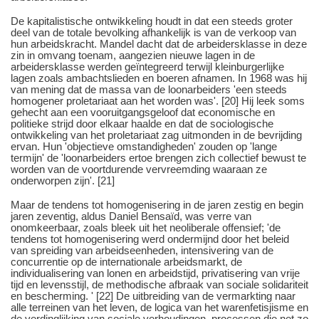
De kapitalistische ontwikkeling houdt in dat een steeds groter
deel van de totale bevolking afhankelijk is van de verkoop van
hun arbeidskracht. Mandel dacht dat de arbeidersklasse in deze
zin in omvang toenam, aangezien nieuwe lagen in de
arbeidersklasse werden geïntegreerd terwijl kleinburgerlijke
lagen zoals ambachtslieden en boeren afnamen. In 1968 was hij
van mening dat de massa van de loonarbeiders 'een steeds
homogener proletariaat aan het worden was'. [20] Hij leek soms
gehecht aan een vooruitgangsgeloof dat economische en
politieke strijd door elkaar haalde en dat de sociologische
ontwikkeling van het proletariaat zag uitmonden in de bevrijding
ervan. Hun 'objectieve omstandigheden' zouden op 'lange
termijn' de 'loonarbeiders ertoe brengen zich collectief bewust te
worden van de voortdurende vervreemding waaraan ze
onderworpen zijn'. [21]
Maar de tendens tot homogenisering in de jaren zestig en begin
jaren zeventig, aldus Daniel Bensaïd, was verre van
onomkeerbaar, zoals bleek uit het neoliberale offensief; 'de
tendens tot homogenisering werd ondermijnd door het beleid
van spreiding van arbeidseenheden, intensivering van de
concurrentie op de internationale arbeidsmarkt, de
individualisering van lonen en arbeidstijd, privatisering van vrije
tijd en levensstijl, de methodische afbraak van sociale solidariteit
en bescherming. ' [22] De uitbreiding van de vermarkting naar
alle terreinen van het leven, de logica van het warenfetisjisme en
de verdinglijking van sociale verhoudingen, processen die net zo