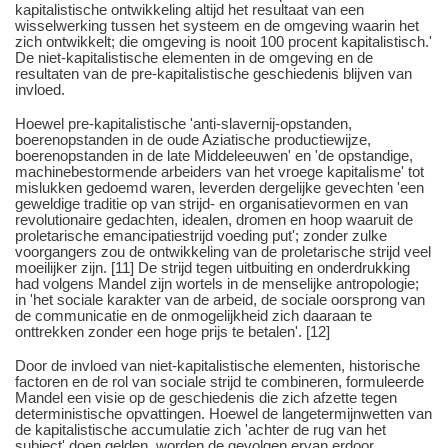
kapitalistische ontwikkeling altijd het resultaat van een
wisselwerking tussen het systeem en de omgeving waarin het
zich ontwikkelt; die omgeving is nooit 100 procent kapitalistisch.'
De niet-kapitalistische elementen in de omgeving en de
resultaten van de pre-kapitalistische geschiedenis blijven van
invloed.
Hoewel pre-kapitalistische 'anti-slavernij-opstanden,
boerenopstanden in de oude Aziatische productiewijze,
boerenopstanden in de late Middeleeuwen' en 'de opstandige,
machinebestormende arbeiders van het vroege kapitalisme' tot
mislukken gedoemd waren, leverden dergelijke gevechten 'een
geweldige traditie op van strijd- en organisatievormen en van
revolutionaire gedachten, idealen, dromen en hoop waaruit de
proletarische emancipatiestrijd voeding put'; zonder zulke
voorgangers zou de ontwikkeling van de proletarische strijd veel
moeilijker zijn. [11] De strijd tegen uitbuiting en onderdrukking
had volgens Mandel zijn wortels in de menselijke antropologie;
in 'het sociale karakter van de arbeid, de sociale oorsprong van
de communicatie en de onmogelijkheid zich daaraan te
onttrekken zonder een hoge prijs te betalen'. [12]
Door de invloed van niet-kapitalistische elementen, historische
factoren en de rol van sociale strijd te combineren, formuleerde
Mandel een visie op de geschiedenis die zich afzette tegen
deterministische opvattingen. Hoewel de langetermijnwetten van
de kapitalistische accumulatie zich 'achter de rug van het
subject' doen gelden, worden de gevolgen ervan erdoor