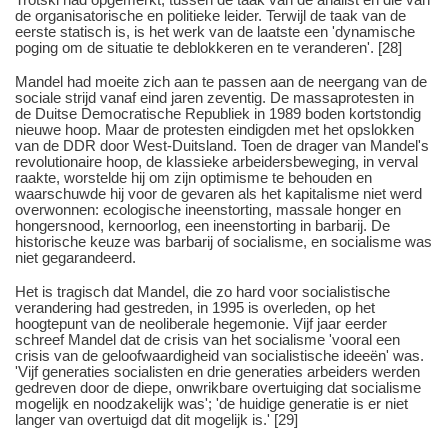
de organisatorische en politieke leider. Terwijl de taak van de
eerste statisch is, is het werk van de laatste een 'dynamische
poging om de situatie te deblokkeren en te veranderen'. [28]
Mandel had moeite zich aan te passen aan de neergang van de
sociale strijd vanaf eind jaren zeventig. De massaprotesten in
de Duitse Democratische Republiek in 1989 boden kortstondig
nieuwe hoop. Maar de protesten eindigden met het opslokken
van de DDR door West-Duitsland. Toen de drager van Mandel's
revolutionaire hoop, de klassieke arbeidersbeweging, in verval
raakte, worstelde hij om zijn optimisme te behouden en
waarschuwde hij voor de gevaren als het kapitalisme niet werd
overwonnen: ecologische ineenstorting, massale honger en
hongersnood, kernoorlog, een ineenstorting in barbarij. De
historische keuze was barbarij of socialisme, en socialisme was
niet gegarandeerd.
Het is tragisch dat Mandel, die zo hard voor socialistische
verandering had gestreden, in 1995 is overleden, op het
hoogtepunt van de neoliberale hegemonie. Vijf jaar eerder
schreef Mandel dat de crisis van het socialisme 'vooral een
crisis van de geloofwaardigheid van socialistische ideeën' was.
'Vijf generaties socialisten en drie generaties arbeiders werden
gedreven door de diepe, onwrikbare overtuiging dat socialisme
mogelijk en noodzakelijk was'; 'de huidige generatie is er niet
langer van overtuigd dat dit mogelijk is.' [29]