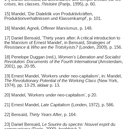
crises, les classes, l'histoire
(Parijs, 1995), p. 60.
15] Mandel, 'Die Dialektik von Produktivkräften,
Produktionverhaltnissen und Klassenkampf', p. 101.
16] Mandel, Agnoli,
Offener Marxismus
, p. 148.
17] Daniel Bensaïd, 'Thirty years after: A critical introduction to
the Marxism of Ernest Mandel', in Bensaïd,
Strategies of
Resistance & Who are the Trotskyists?
(Londen, 2009), p. 156.
18] Penelope Duggan (red.),
Women's Liberation and Socialist
Revolution: Documents of the Fourth International
(Amsterdam,
2001), pp. 20-95.
19] Ernest Mandel, 'Workers under neo-capitalism', in: Mandel,
The Revolutionary Potential of the Working Class
(New York,
1974), pp. 13-29, aldaar p. 13.
20] Mandel, 'Workers under neo-capitalism', p 20.
21] Ernest Mandel,
Late Capitalism
(Londen, 1972), p. 586.
22] Bensaïd,
Thirty Years After
, p. 164.
23] Daniel Bensaïd,
Le Sourire du spectre: Nouvel esprit du
communisme
(Parijs, 2000), hoofdstuk 3.