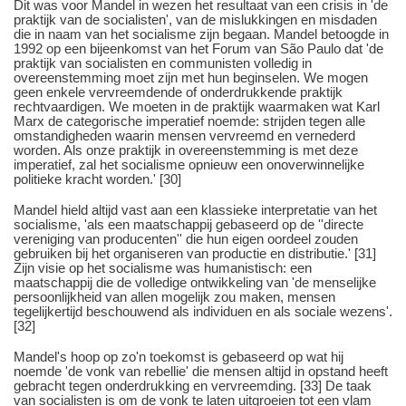
Dit was voor Mandel in wezen het resultaat van een crisis in 'de
praktijk van de socialisten', van de mislukkingen en misdaden
die in naam van het socialisme zijn begaan. Mandel betoogde in
1992 op een bijeenkomst van het Forum van São Paulo dat 'de
praktijk van socialisten en communisten volledig in
overeenstemming moet zijn met hun beginselen. We mogen
geen enkele vervreemdende of onderdrukkende praktijk
rechtvaardigen. We moeten in de praktijk waarmaken wat Karl
Marx de categorische imperatief noemde: strijden tegen alle
omstandigheden waarin mensen vervreemd en vernederd
worden. Als onze praktijk in overeenstemming is met deze
imperatief, zal het socialisme opnieuw een onoverwinnelijke
politieke kracht worden.' [30]
Mandel hield altijd vast aan een klassieke interpretatie van het
socialisme, 'als een maatschappij gebaseerd op de ''directe
vereniging van producenten'' die hun eigen oordeel zouden
gebruiken bij het organiseren van productie en distributie.' [31]
Zijn visie op het socialisme was humanistisch: een
maatschappij die de volledige ontwikkeling van 'de menselijke
persoonlijkheid van allen mogelijk zou maken, mensen
tegelijkertijd beschouwend als individuen en als sociale wezens'.
[32]
Mandel's hoop op zo'n toekomst is gebaseerd op wat hij
noemde 'de vonk van rebellie' die mensen altijd in opstand heeft
gebracht tegen onderdrukking en vervreemding. [33] De taak
van socialisten is om de vonk te laten uitgroeien tot een vlam