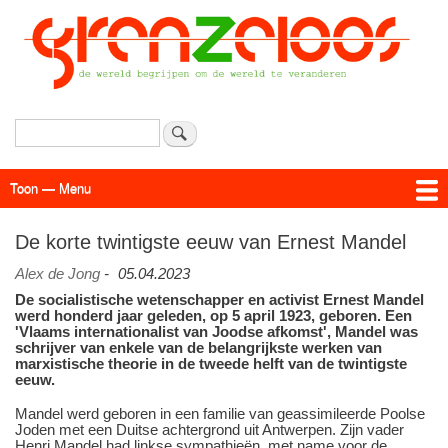
Overslaan
en
naar
de
inhoud
gaan
Zoeken
Toon — Menu
Menu
Actueel
Achtergrond
Links
Geschriften
Over SAP - Grenzeloos
De korte twintigste eeuw van Ernest Mandel
Alex de Jong
-
05.04.2023
De socialistische wetenschapper en activist Ernest Mandel
werd honderd jaar geleden, op 5 april 1923, geboren. Een
'Vlaams internationalist van Joodse afkomst', Mandel was
schrijver van enkele van de belangrijkste werken van
marxistische theorie in de tweede helft van de twintigste
eeuw.
Mandel werd geboren in een familie van geassimileerde Poolse
Joden met een Duitse achtergrond uit Antwerpen. Zijn vader
Henri Mandel had linkse sympathieën, met name voor de