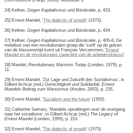
24] Kellner,
Gegen Kapitalismus und Bürokratie
, p. 433.
25] Ernest Mandel, '
The dialectic of growth
' (1973).
26] Kellner,
Gegen Kapitalismus und Bürokratie
, p. 434.
27] Kellner,
Gegen Kapitalismus und Bürokratie
, p. 405-6. De
metafoor van een revolutionaire groep die 'surft' op de golven
van de klassenstrijd komt uit François Vercammen, '
Ernest
Mandel en de revolutionaire capaciteit van de arbeidersklasse
'.
28] Mandel,
Revolutionary Marxism Today
(Londen, 1979), p.
11.
29] Ernest Mandel, 'Zur Lage und Zukunft des Sozialismus', in
Gilbert Achcar (red.)
Gerechtigkeit und Solidarität. Ernest
Mandels Beitrag zum Marxismus
(Keulen, 2003), p. 235.
30] Ernest Mandel, '
Socialism and the future
' (1992).
31] Catherine Samary, 'Mandels opvattingen over de overgang
naar het socialisme', in Gilbert Achcar (red.)
The Legacy of
Ernest Mandel
(Londen, 1999), p. 153.
32] Ernest Mandel, '
The dialectic of growth
' (1973).