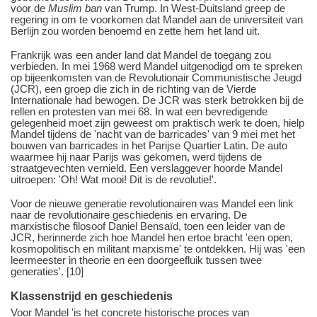
voor de
Muslim ban
van Trump. In West-Duitsland greep de
regering in om te voorkomen dat Mandel aan de universiteit van
Berlijn zou worden benoemd en zette hem het land uit.
Frankrijk was een ander land dat Mandel de toegang zou
verbieden. In mei 1968 werd Mandel uitgenodigd om te spreken
op bijeenkomsten van de Revolutionair Communistische Jeugd
(JCR), een groep die zich in de richting van de Vierde
Internationale had bewogen. De JCR was sterk betrokken bij de
rellen en protesten van mei 68. In wat een bevredigende
gelegenheid moet zijn geweest om praktisch werk te doen, hielp
Mandel tijdens de 'nacht van de barricades' van 9 mei met het
bouwen van barricades in het Parijse Quartier Latin. De auto
waarmee hij naar Parijs was gekomen, werd tijdens de
straatgevechten vernield. Een verslaggever hoorde Mandel
uitroepen: 'Oh! Wat mooi! Dit is de revolutie!'.
Voor de nieuwe generatie revolutionairen was Mandel een link
naar de revolutionaire geschiedenis en ervaring. De
marxistische filosoof Daniel Bensaïd, toen een leider van de
JCR, herinnerde zich hoe Mandel hen ertoe bracht 'een open,
kosmopolitisch en militant marxisme' te ontdekken. Hij was 'een
leermeester in theorie en een doorgeefluik tussen twee
generaties'. [10]
Klassenstrijd en geschiedenis
Voor Mandel 'is het concrete historische proces van