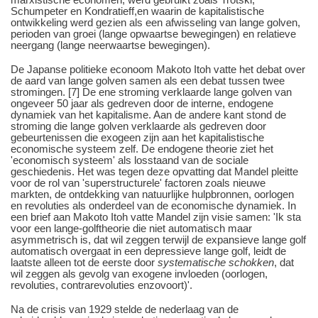
Schumpeter en Kondratieff,en waarin de kapitalistische
ontwikkeling werd gezien als een afwisseling van lange golven,
perioden van groei (lange opwaartse bewegingen) en relatieve
neergang (lange neerwaartse bewegingen).
De Japanse politieke econoom Makoto Itoh vatte het debat over
de aard van lange golven samen als een debat tussen twee
stromingen. [7] De ene stroming verklaarde lange golven van
ongeveer 50 jaar als gedreven door de interne, endogene
dynamiek van het kapitalisme. Aan de andere kant stond de
stroming die lange golven verklaarde als gedreven door
gebeurtenissen die exogeen zijn aan het kapitalistische
economische systeem zelf. De endogene theorie ziet het
'economisch systeem' als losstaand van de sociale
geschiedenis. Het was tegen deze opvatting dat Mandel pleitte
voor de rol van 'superstructurele' factoren zoals nieuwe
markten, de ontdekking van natuurlijke hulpbronnen, oorlogen
en revoluties als onderdeel van de economische dynamiek. In
een brief aan Makoto Itoh vatte Mandel zijn visie samen: 'Ik sta
voor een lange-golftheorie die niet automatisch maar
asymmetrisch is, dat wil zeggen terwijl de expansieve lange golf
automatisch overgaat in een depressieve lange golf, leidt de
laatste alleen tot de eerste door
systematische schokken
, dat
wil zeggen als gevolg van exogene invloeden (oorlogen,
revoluties, contrarevoluties enzovoort)'.
Na de crisis van 1929 stelde de nederlaag van de