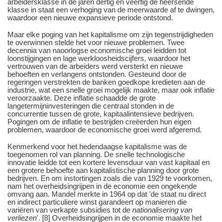
arbeidersklasse in de jaren dertig en veertig de heersende
klasse in staat een verhoging van de meerwaarde af te dwingen,
waardoor een nieuwe expansieve periode ontstond.
Maar elke poging van het kapitalisme om zijn tegenstrijdigheden
te overwinnen stelde het voor nieuwe problemen. Twee
decennia van naoorlogse economische groei leidden tot
loonstijgingen en lage werkloosheidscijfers, waardoor het
vertrouwen van de arbeiders werd versterkt en nieuwe
behoeften en verlangens ontstonden. Gesteund door de
regeringen verstrekten de banken goedkope kredieten aan de
industrie, wat een snelle groei mogelijk maakte, maar ook inflatie
veroorzaakte. Deze inflatie schaadde de grote
langetermijninvesteringen die centraal stonden in de
concurrentie tussen de grote, kapitaalintensieve bedrijven.
Pogingen om de inflatie te bestrijden creëerden hun eigen
problemen, waardoor de economische groei werd afgeremd.
Kenmerkend voor het hedendaagse kapitalisme was de
toegenomen rol van planning. De snelle technologische
innovatie leidde tot een kortere levensduur van vast kapitaal en
een grotere behoefte aan kapitalistische planning door grote
bedrijven. En om instortingen zoals die van 1929 te voorkomen,
nam het overheidsingrijpen in de economie een ongekende
omvang aan. Mandel merkte in 1964 op dat 'de staat nu direct
en indirect particuliere winst garandeert op manieren die
variëren van verkapte subsidies tot de
nationalisering van
verliezen
'. [8] Overheidsingrijpen in de economie maakte het