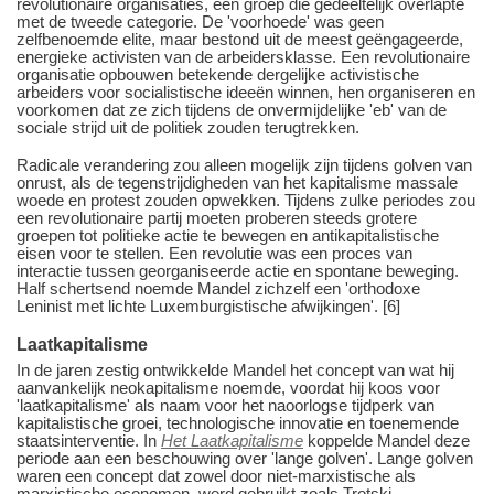
revolutionaire organisaties, een groep die gedeeltelijk overlapte
met de tweede categorie. De 'voorhoede' was geen
zelfbenoemde elite, maar bestond uit de meest geëngageerde,
energieke activisten van de arbeidersklasse. Een revolutionaire
organisatie opbouwen betekende dergelijke activistische
arbeiders voor socialistische ideeën winnen, hen organiseren en
voorkomen dat ze zich tijdens de onvermijdelijke 'eb' van de
sociale strijd uit de politiek zouden terugtrekken.
Radicale verandering zou alleen mogelijk zijn tijdens golven van
onrust, als de tegenstrijdigheden van het kapitalisme massale
woede en protest zouden opwekken. Tijdens zulke periodes zou
een revolutionaire partij moeten proberen steeds grotere
groepen tot politieke actie te bewegen en antikapitalistische
eisen voor te stellen. Een revolutie was een proces van
interactie tussen georganiseerde actie en spontane beweging.
Half schertsend noemde Mandel zichzelf een 'orthodoxe
Leninist met lichte Luxemburgistische afwijkingen'. [6]
Laatkapitalisme
In de jaren zestig ontwikkelde Mandel het concept van wat hij
aanvankelijk neokapitalisme noemde, voordat hij koos voor
'laatkapitalisme' als naam voor het naoorlogse tijdperk van
kapitalistische groei, technologische innovatie en toenemende
staatsinterventie. In
Het Laatkapitalisme
koppelde Mandel deze
periode aan een beschouwing over 'lange golven'. Lange golven
waren een concept dat zowel door niet-marxistische als
marxistische economen, werd gebruikt zoals Trotski,