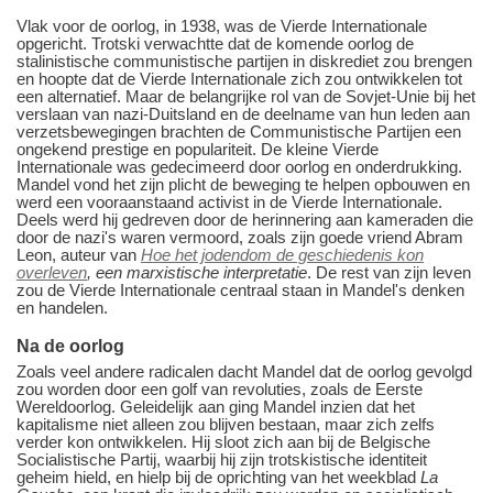
Vlak voor de oorlog, in 1938, was de Vierde Internationale
opgericht. Trotski verwachtte dat de komende oorlog de
stalinistische communistische partijen in diskrediet zou brengen
en hoopte dat de Vierde Internationale zich zou ontwikkelen tot
een alternatief. Maar de belangrijke rol van de Sovjet-Unie bij het
verslaan van nazi-Duitsland en de deelname van hun leden aan
verzetsbewegingen brachten de Communistische Partijen een
ongekend prestige en populariteit. De kleine Vierde
Internationale was gedecimeerd door oorlog en onderdrukking.
Mandel vond het zijn plicht de beweging te helpen opbouwen en
werd een vooraanstaand activist in de Vierde Internationale.
Deels werd hij gedreven door de herinnering aan kameraden die
door de nazi's waren vermoord, zoals zijn goede vriend Abram
Leon, auteur van
Hoe het jodendom de geschiedenis kon
overleven
,
een marxistische interpretatie
. De rest van zijn leven
zou de Vierde Internationale centraal staan in Mandel's denken
en handelen.
Na de oorlog
Zoals veel andere radicalen dacht Mandel dat de oorlog gevolgd
zou worden door een golf van revoluties, zoals de Eerste
Wereldoorlog. Geleidelijk aan ging Mandel inzien dat het
kapitalisme niet alleen zou blijven bestaan, maar zich zelfs
verder kon ontwikkelen. Hij sloot zich aan bij de Belgische
Socialistische Partij, waarbij hij zijn trotskistische identiteit
geheim hield, en hielp bij de oprichting van het weekblad
La