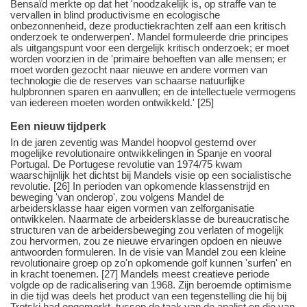
Bensaïd merkte op dat het 'noodzakelijk is, op straffe van te
vervallen in blind productivisme en ecologische
onbezonnenheid, deze productiekrachten zelf aan een kritisch
onderzoek te onderwerpen'. Mandel formuleerde drie principes
als uitgangspunt voor een dergelijk kritisch onderzoek; er moet
worden voorzien in de 'primaire behoeften van alle mensen; er
moet worden gezocht naar nieuwe en andere vormen van
technologie die de reserves van schaarse natuurlijke
hulpbronnen sparen en aanvullen; en de intellectuele vermogens
van iedereen moeten worden ontwikkeld.' [25]
Een nieuw tijdperk
In de jaren zeventig was Mandel hoopvol gestemd over
mogelijke revolutionaire ontwikkelingen in Spanje en vooral
Portugal. De Portugese revolutie van 1974/75 kwam
waarschijnlijk het dichtst bij Mandels visie op een socialistische
revolutie. [26] In perioden van opkomende klassenstrijd en
beweging 'van onderop', zou volgens Mandel de
arbeidersklasse haar eigen vormen van zelforganisatie
ontwikkelen. Naarmate de arbeidersklasse de bureaucratische
structuren van de arbeidersbeweging zou verlaten of mogelijk
zou hervormen, zou ze nieuwe ervaringen opdoen en nieuwe
antwoorden formuleren. In de visie van Mandel zou een kleine
revolutionaire groep op zo'n opkomende golf kunnen 'surfen' en
in kracht toenemen. [27] Mandels meest creatieve periode
volgde op de radicalisering van 1968. Zijn beroemde optimisme
in die tijd was deels het product van een tegenstelling die hij bij
Trotski had opgemerkt, tussen de taak van de analist en die van