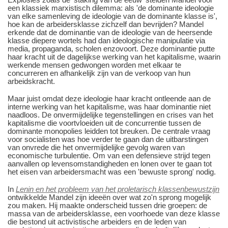
een klassiek marxistisch dilemma: als 'de dominante ideologie
van elke samenleving de ideologie van de dominante klasse is',
hoe kan de arbeidersklasse zichzelf dan bevrijden? Mandel
erkende dat de dominantie van de ideologie van de heersende
klasse diepere wortels had dan ideologische manipulatie via
media, propaganda, scholen enzovoort. Deze dominantie putte
haar kracht uit de dagelijkse werking van het kapitalisme, waarin
werkende mensen gedwongen worden met elkaar te
concurreren en afhankelijk zijn van de verkoop van hun
arbeidskracht.
Maar juist omdat deze ideologie haar kracht ontleende aan de
interne werking van het kapitalisme, was haar dominantie niet
naadloos. De onvermijdelijke tegenstellingen en crises van het
kapitalisme die voortvloeiden uit de concurrentie tussen de
dominante monopolies leidden tot breuken. De centrale vraag
voor socialisten was hoe verder te gaan dan de uitbarstingen
van onvrede die het onvermijdelijke gevolg waren van
economische turbulentie. Om van een defensieve strijd tegen
aanvallen op levensomstandigheden en lonen over te gaan tot
het eisen van arbeidersmacht was een 'bewuste sprong' nodig.
In
Lenin en het probleem van het proletarisch klassenbewustzijn
ontwikkelde Mandel zijn ideeën over wat zo'n sprong mogelijk
zou maken. Hij maakte onderscheid tussen drie groepen: de
massa van de arbeidersklasse, een voorhoede van deze klasse
die bestond uit activistische arbeiders en de leden van