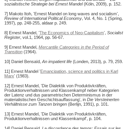
sozialistische Strategie bei Ernest Mandel
(Köln, 2009), p. 152.
7] Makoto Itoh, 'Ernest Mandel on long waves and socialism',
Review of International Political Economy
, Vol. 4, No. 1 (Spring,
1997), pp. 248-255, aldaar p. 249.
8] Ernest Mandel, '
The Economics of Neo-Capitalism
',
Socialist
Register
, vol.1, 1964, pp. 56-67.
9] Ernest Mandel,
Mercantile Categories in the Period of
Transition
(1964).
10] Daniel Bensaïd,
An impatient life
(Londen, 2013), p. 79, 259.
11] Ernest Mandel '
Emancipation, science and politics in Karl
Marx
' (1983).
12] Ernest Mandel, 'Die Dialektik von Produktivkräften,
Produktionverhaltnissen und Klassenkampf neber Kategorien
der Latenz und dus parametrischen Determinismus in der
materialistischen Geschichtsauffassung', in
Die Versteinerten
Verhältnisse zum Tanzen bringen
(Berlijn, 1991), p. 101.
13] Ernest Mandel, 'Die Dialektik von Produktivkräften,
Produktionverhaltnissen und Klassenkampf', p. 104.
14] Daniel Bensaïd,
La discordance des temps: Essais sur les