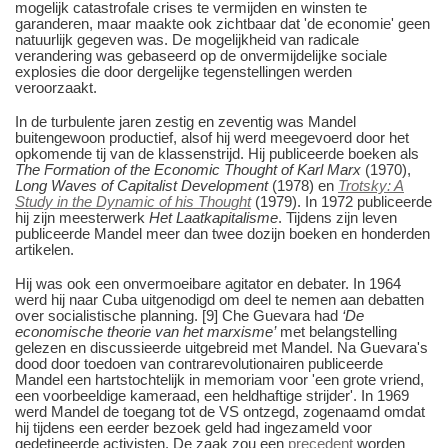
mogelijk catastrofale crises te vermijden en winsten te
garanderen, maar maakte ook zichtbaar dat 'de economie' geen
natuurlijk gegeven was. De mogelijkheid van radicale
verandering was gebaseerd op de onvermijdelijke sociale
explosies die door dergelijke tegenstellingen werden
veroorzaakt.
In de turbulente jaren zestig en zeventig was Mandel
buitengewoon productief, alsof hij werd meegevoerd door het
opkomende tij van de klassenstrijd.
Hij publiceerde boeken als
The Formation of the Economic Thought of Karl Marx
(1970),
Long Waves of Capitalist Development
(1978) en
Trotsky: A
Study in the Dynamic of his Thought
(1979).
In 1972 publiceerde
hij zijn meesterwerk
Het Laatkapitalisme
. Tijdens zijn leven
publiceerde Mandel meer dan twee dozijn boeken en honderden
artikelen.
Hij was ook een onvermoeibare agitator en debater. In 1964
werd hij naar Cuba uitgenodigd om deel te nemen aan debatten
over socialistische planning. [9] Che Guevara had
‘De
economische theorie van het marxisme’
met belangstelling
gelezen en discussieerde uitgebreid met Mandel. Na Guevara's
dood door toedoen van contrarevolutionairen publiceerde
Mandel een hartstochtelijk in memoriam voor 'een grote vriend,
een voorbeeldige kameraad, een heldhaftige strijder'. In 1969
werd Mandel de toegang tot de VS ontzegd, zogenaamd omdat
hij tijdens een eerder bezoek geld had ingezameld voor
gedetineerde activisten. De zaak zou een
precedent
worden