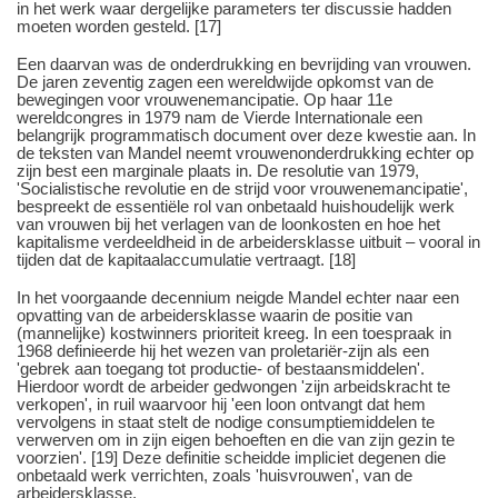
in het werk waar dergelijke parameters ter discussie hadden
moeten worden gesteld. [17]
Een daarvan was de onderdrukking en bevrijding van vrouwen.
De jaren zeventig zagen een wereldwijde opkomst van de
bewegingen voor vrouwenemancipatie. Op haar 11e
wereldcongres in 1979 nam de Vierde Internationale een
belangrijk programmatisch document over deze kwestie aan. In
de teksten van Mandel neemt vrouwenonderdrukking echter op
zijn best een marginale plaats in. De resolutie van 1979,
'Socialistische revolutie en de strijd voor vrouwenemancipatie',
bespreekt de essentiële rol van onbetaald huishoudelijk werk
van vrouwen bij het verlagen van de loonkosten en hoe het
kapitalisme verdeeldheid in de arbeidersklasse uitbuit ‒ vooral in
tijden dat de kapitaalaccumulatie vertraagt. [18]
In het voorgaande decennium neigde Mandel echter naar een
opvatting van de arbeidersklasse waarin de positie van
(mannelijke) kostwinners prioriteit kreeg. In een toespraak in
1968 definieerde hij het wezen van proletariër-zijn als een
'gebrek aan toegang tot productie- of bestaansmiddelen'.
Hierdoor wordt de arbeider gedwongen 'zijn arbeidskracht te
verkopen', in ruil waarvoor hij 'een loon ontvangt dat hem
vervolgens in staat stelt de nodige consumptiemiddelen te
verwerven om in zijn eigen behoeften en die van zijn gezin te
voorzien'. [19] Deze definitie scheidde impliciet degenen die
onbetaald werk verrichten, zoals 'huisvrouwen', van de
arbeidersklasse.