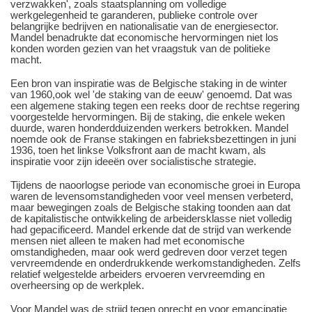
verzwakken', zoals staatsplanning om volledige
werkgelegenheid te garanderen, publieke controle over
belangrijke bedrijven en nationalisatie van de energiesector.
Mandel benadrukte dat economische hervormingen niet los
konden worden gezien van het vraagstuk van de politieke
macht.
Een bron van inspiratie was de Belgische staking in de winter
van 1960,ook wel 'de staking van de eeuw' genoemd. Dat was
een algemene staking tegen een reeks door de rechtse regering
voorgestelde hervormingen. Bij de staking, die enkele weken
duurde, waren honderdduizenden werkers betrokken. Mandel
noemde ook de Franse stakingen en fabrieksbezettingen in juni
1936, toen het linkse Volksfront aan de macht kwam, als
inspiratie voor zijn ideeën over socialistische strategie.
Tijdens de naoorlogse periode van economische groei in Europa
waren de levensomstandigheden voor veel mensen verbeterd,
maar bewegingen zoals de Belgische staking toonden aan dat
de kapitalistische ontwikkeling de arbeidersklasse niet volledig
had gepacificeerd. Mandel erkende dat de strijd van werkende
mensen niet alleen te maken had met economische
omstandigheden, maar ook werd gedreven door verzet tegen
vervreemdende en onderdrukkende werkomstandigheden. Zelfs
relatief welgestelde arbeiders ervoeren vervreemding en
overheersing op de werkplek.
Voor Mandel was de strijd tegen onrecht en voor emancipatie