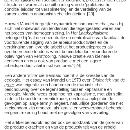
structureel waren als de uitbreiding van de 'proletarische
conditie' leidden tot versplintering, en de verdeling van de
samenleving in antagonistische identiteiten. [23]
Hoewel Mandel dergelijke dynamieken had onderschat, was hij
zich niet onbewust van tendensen die tegengesteld waren aan
het proces van homogenisering. In
Het Laatkapitalisme
betoogde hij 'dat de concentratie en centralisatie van kapitaal, de
voortdurende stijging van de arbeidsproductiviteit en de
verdringing van levende arbeid uit het productieproces als
overheersende tendens wordt bemiddeld door voortdurende
oplevingen van verstrooiing, nieuwe creatie van kleinere
eenheden en dus ook van productie met een lagere
arbeidsproductiviteit in subsectoren.' [24]
Een andere 'stilte' die Bensaïd noemt is de kwestie van de
ecologie. Het essay van Mandel uit 1973 over '
Dialectiek van de
groei
' was eigenlijk een baanbrekende marxistische
beschouwing over de tegenstelling tussen kapitalisme en
ecologie. Mandel wees erop hoe het kapitalisme, met zijn strikt
in de tijd beperkte referentiekader, een logica oplegt die de
gevolgen op lange termijn negeert, natuurlijke goederen die niet
in eigendom zijn omgezet als 'gratis' en wegwerpbaar behandelt
en geen rekening houdt met de gevolgen van vervuiling.
Het artikel benadrukt echter ook de noodzaak van de groei van
de productiekrachten en van de productiviteit van de arbeid.