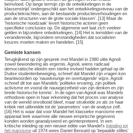
beïnvloed. Op lange termijn zijn de ontwikkelingen in de
klassenstrijd 'ondergeschikt aan het ontwikkelingsniveau van de
productiekrachten, aan de bestaande productieverhoudingen en
aan de structuren van de grote sociale klassen'. [13] Maar de
'historische noodzaak' levert historische actoren geen
specifieke conclusies op. De algemene wet laat zich veeleer
gelden in bijzondere ontwikkelingen. [14] Het is temidden van de
veranderende, bijzondere omstandigheden dat socialisten
keuzes moeten maken en handelen. [15]
Gemiste kansen
Terugkijkend op zijn gesprek met Mandel in 1980 uitte Agnoli
zowel bewondering als ergernis. Agnoli, wiens radicaal
democratische ideeën een sterke invloed hadden gehad op de
Duitse studentenbeweging, schreef dat Mandel zijn vragen kon
beantwoorden op 'nauwkeurige en overtuigende' wijze. Agnoli
schreef dit toe aan Mandels 'politieke ervaring, zijn politiek
activisme en vooral de nauwgezetheid van zijn denken en zijn
brede historische kennis'. In de ogen van Agnoli was Mandels
orthodoxie open in haar erkenning dat het proces van analyse
van de wereld onvoltooid bleef, maar struikelde ze als ze haar
kritiek niet uitbreidde tot de 'parameters' van de analyse zelf.
[16] Het is waar dat voor Mandel het klassieke marxisme een
apparaat leek waarmee alle nieuwe empirische gegevens
konden worden geanalyseerd en geïnterpreteerd. In een
kritische inleiding op een nieuwe editie van Mandel's
Inleiding tot
het marxisme
uit 1974 wees Daniel Bensaïd op 'bepaalde stiltes'