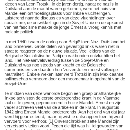
ideeën van Leon Trotski. In de jaren dertig, nadat de nazi's in
Duitsland aan de macht waren gekomen, werd het huis van
Mandel een ontmoetingsplaats voor linkse vluchtelingen.
Luisterend naar de discussies van deze vluchtelingen over
socialisme, de ontwikkelingen in de Sovjet-Unie en de opkomst
van het fascisme maakte de jonge Ernest al vroeg kennis met
radicale politiek.
In mei 1940 kwam de oorlog naar België toen Nazi-Duitsland het
land binnenviel. Grote delen van gevestigd links waren niet in
staat te reageren op de nieuwe situatie. Veel leiders van de
Belgische Socialistische Partij en vakbonden ontvluchtten het
land. Het niet-aanvalsverdrag tussen de Sovjet-Unie en
Duitsland was nog steeds van kracht en de Belgische
communisten verklaarden hun 'zuiverste en meest volledige
neutraliteit'. Enkele weken later werd Trotski in zijn Mexicaanse
ballingschap vermoord door een moordenaar in opdracht van de
Sovjet-Unie.
Te midden van deze wanorde begon een groep onafhankelijke
linkse activisten de eerste ondergrondse krant in de Vlaamse
taal uit te geven, geproduceerd in huize Mandel. Ernest en zijn
vader schreven veel van de artikelen in de krant. In augustus
1942 ging Ernest Mandel ondergronds. Aan het eind van dat jaar
werd hij gearresteerd, maar hij wist te ontsnappen toen hij werd
vervoerd voor verhoor. [1] Onverschrokken zette Mandel zijn
verzetsactiviteiten voort. Tegen die tijd was hij lid geworden van