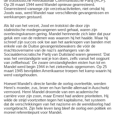
de trotskistische Revolutionair Communistische Partij (RCP).
Op 28 maart 1944 werd Mandel opnieuw gearresteerd.
Gearresteerd vanwege zijn verzetsactiviteiten, niet omdat hij
Joods was, werd Mandel naar verschillende gevangenissen en
werkkampen gestuurd.
Als lid van het verzet, Jood en trotskist die door zijn
stalinistische medegevangenen werd gehaat, waren zijn
overlevingskansen gering. Mandel herinnerde zich later dat puur
geluk een van de redenen was waarom hij het haalde. Maar hij
schreef zijn succes ook toe aan het aanknopen van banden met
enkele van de Duitse gevangenisbewakers die vóór de
machtsovername van de nazi's aanhangers van de
Sociaaldemocratische Partij van Duitsland waren geweest: 'Dat
was het verstandigste wat je kon doen, zelfs vanuit het oogpunt
van zelfbehoud.' De zware omstandigheden eisten hun tol en
Mandel werd begin 1944 in het ziekenhuis opgenomen. Op 25
maart 1945 bevrijdden Amerikaanse troepen het kamp waarin hij
werd vastgehouden.
Hoewel Mandel's directe familie de oorlog overleefde, werden
Henri's moeder, zus, broer en hun familie allemaal in Auschwitz
vermoord. Henri Mandel droomde van een academische
carrière voor zijn zoon, maar Ernest had andere prioriteiten. Hij
wilde de strijd voortzetten tegen het kapitalisme, het systeem
dat de verschrikkingen van het nazisme en de wereldoorlog had
voortgebracht. Zijn hele leven lang bleef de oorlog een politiek en
moreel referentiepunt voor Mandel.