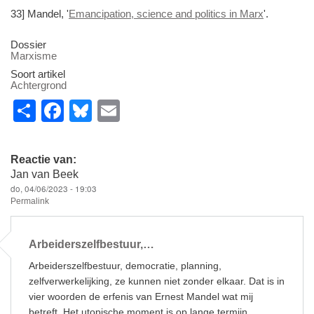
33] Mandel, '
Emancipation, science and politics in Marx
'.
Dossier
Marxisme
Soort artikel
Achtergrond
S
F
Bl
E
h
a
u
m
ar
c
e
ail
Reactie van:
e
e
sk
Jan van Beek
do, 04/06/2023 - 19:03
b
y
Permalink
o
o
Arbeiderszelfbestuur,…
k
Arbeiderszelfbestuur, democratie, planning,
zelfverwerkelijking, ze kunnen niet zonder elkaar. Dat is in
vier woorden de erfenis van Ernest Mandel wat mij
betreft. Het utopische moment is op lange termijn