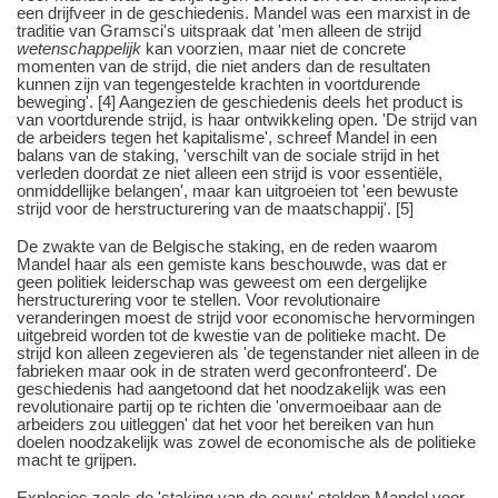
een drijfveer in de geschiedenis. Mandel was een marxist in de
traditie van Gramsci's uitspraak dat 'men alleen de strijd
wetenschappelijk
kan voorzien, maar niet de concrete
momenten van de strijd, die niet anders dan de resultaten
kunnen zijn van tegengestelde krachten in voortdurende
beweging'. [4] Aangezien de geschiedenis deels het product is
van voortdurende strijd, is haar ontwikkeling open. 'De strijd van
de arbeiders tegen het kapitalisme', schreef Mandel in een
balans van de staking, 'verschilt van de sociale strijd in het
verleden doordat ze niet alleen een strijd is voor essentiële,
onmiddellijke belangen', maar kan uitgroeien tot 'een bewuste
strijd voor de herstructurering van de maatschappij'. [5]
De zwakte van de Belgische staking, en de reden waarom
Mandel haar als een gemiste kans beschouwde, was dat er
geen politiek leiderschap was geweest om een dergelijke
herstructurering voor te stellen. Voor revolutionaire
veranderingen moest de strijd voor economische hervormingen
uitgebreid worden tot de kwestie van de politieke macht. De
strijd kon alleen zegevieren als 'de tegenstander niet alleen in de
fabrieken maar ook in de straten werd geconfronteerd'. De
geschiedenis had aangetoond dat het noodzakelijk was een
revolutionaire partij op te richten die 'onvermoeibaar aan de
arbeiders zou uitleggen' dat het voor het bereiken van hun
doelen noodzakelijk was zowel de economische als de politieke
macht te grijpen.
Explosies zoals de 'staking van de eeuw' stelden Mandel voor