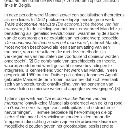
Gauche
, een krant die invloedrijk zou worden op socialistisch
links in België.
In deze periode werd Mandel zowel een socialistisch theoreticus
als een leider. In 1962 publiceerde hij zijn eerste grote werk,
Traité d’économie marxiste (
De economische theorie van het
marxisme
)
. In de inleiding van het boek omschreef Mandel zijn
benadering als 'genetisch-evolutionair', waarmee hij de studie
van de oorsprong en de evolutie van het onderwerp bedoelde.
'De economische theorie van het marxisme’
', schreef Mandel,
moet worden beschouwd als 'een samenvatting van een
methode, van de resultaten die met deze methode zijn
verkregen en van resultaten die voortdurend opnieuw worden
onderzocht'. [2] De combinatie van geschiedenis en theorie,
waarbij voortdurend wordt getracht nieuwe bevindingen te
integreren, is kenmerkend voor het werk van Mandel. In een
gesprek uit 1980 met de Duitse politicoloog Johannes Agnoli
gebruikte Mandel de term 'open marxisme' dat zich 'een taak
stelt van voortdurende ontwikkeling, van het opnemen van
nieuwe feiten en nieuwe wetenschappelijke overwegingen'. [3]
Tijdens zijn werk aan
‘De economische theorie van het
marxisme’
ontwikkelde Mandel als onderdeel van de kring rond
La Gauche
een strategie van 'antikapitalistische structurele
hervormingen'. Hiermee bedoelde hij hervormingen die op
zichzelf niet naar het socialisme zouden leiden, maar die
'stappen in die richting zouden zijn en de arbeidersklasse de
mogelijkheid zouden geven het grootkapitaal beslissend te