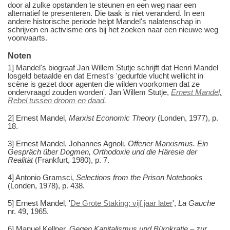
door al zulke opstanden te steunen en een weg naar een
alternatief te presenteren. Die taak is niet veranderd. In een
andere historische periode helpt Mandel's nalatenschap in
schrijven en activisme ons bij het zoeken naar een nieuwe weg
voorwaarts.
Noten
1] Mandel's biograaf Jan Willem Stutje schrijft dat Henri Mandel
losgeld betaalde en dat Ernest's 'gedurfde vlucht wellicht in
scène is gezet door agenten die wilden voorkomen dat ze
ondervraagd zouden worden'. Jan Willem Stutje,
Ernest Mandel,
Rebel tussen droom en daad
.
2] Ernest Mandel,
Marxist Economic Theory
(Londen, 1977), p.
18.
3] Ernest Mandel, Johannes Agnoli,
Offener Marxismus. Ein
Gespräch über Dogmen, Orthodoxie und die Häresie der
Realität
(Frankfurt, 1980), p. 7.
4] Antonio Gramsci,
Selections from the Prison Notebooks
(Londen, 1978), p. 438.
5] Ernest Mandel, '
De Grote Staking: vijf jaar later
',
La Gauche
nr. 49, 1965.
6] Manuel Kellner,
Gegen Kapitalismus und Bürokratie ‒ zur