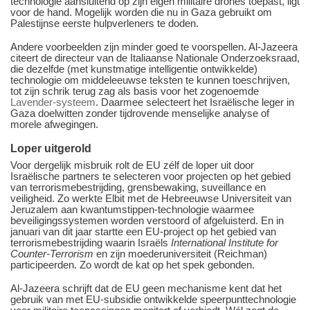
technologie aansluitend op zijn eigen militaire drones toepast, ligt
voor de hand. Mogelijk worden die nu in Gaza gebruikt om
Palestijnse eerste hulpverleners te doden.
Andere voorbeelden zijn minder goed te voorspellen. Al-Jazeera
citeert de directeur van de Italiaanse Nationale Onderzoeksraad,
die dezelfde (met kunstmatige intelligentie ontwikkelde)
technologie om middeleeuwse teksten te kunnen toeschrijven,
tot zijn schrik terug zag als basis voor het zogenoemde
Lavender-systeem
. Daarmee selecteert het Israëlische leger in
Gaza doelwitten zonder tijdrovende menselijke analyse of
morele afwegingen.
Loper uitgerold
Voor dergelijk misbruik rolt de EU zélf de loper uit door
Israëlische partners te selecteren voor projecten op het gebied
van terrorismebestrijding, grensbewaking, suveillance en
veiligheid. Zo werkte Elbit met de Hebreeuwse Universiteit van
Jeruzalem aan kwantumstippen-technologie waarmee
beveiligingssystemen worden verstoord of afgeluisterd. En in
januari van dit jaar startte een EU-project op het gebied van
terrorismebestrijding waarin Israëls
International Institute for
Counter-Terrorism
en zijn moederuniversiteit (Reichman)
participeerden. Zo wordt de kat op het spek gebonden.
Al-Jazeera schrijft dat de EU geen mechanisme kent dat het
gebruik van met EU-subsidie ontwikkelde speerpunttechnologie