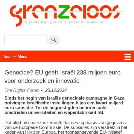
Overslaan
en
naar
de
inhoud
gaan
Zoeken
Toon — Menu
Menu
Actueel
Achtergrond
Links
Geschriften
Over SAP - Grenzeloos
Genocide? EU geeft Israël 238 miljoen euro
voor onderzoek en innovatie
The Rights Forum
-
25.12.2024
Sinds het begin van Israëls genocidale campagne in Gaza
ontvingen Israëlische instellingen bijna een kwart miljard
euro subsidie. Tot de begunstigden behoren acht
omstreden universiteiten en wapen­fabrikant IAI.
Dat blijkt uit
onderzoek
van
Al-Jazeera
op basis van gegevens
van de Europese Commissie. De subsidies zijn verstrekt in het
kader van
Horizon Europa
, het ‘toonaangevende EU-initiatief