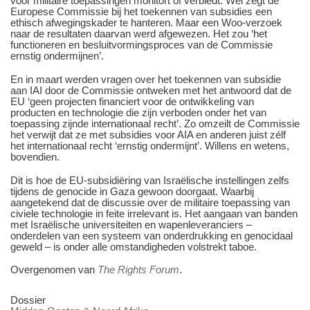
voor militaire toepassingen monitort of verbiedt. Wél zegt de
Europese Commissie bij het toekennen van subsidies een
ethisch afwegingskader te hanteren. Maar een Woo-verzoek
naar de resultaten daarvan werd afgewezen. Het zou ‘het
functioneren en besluitvormingsproces van de Commissie
ernstig ondermijnen’.
En in maart werden vragen over het toekennen van subsidie
aan IAI door de Commissie ontweken met het antwoord dat de
EU ‘geen projecten financiert voor de ontwikkeling van
producten en technologie die zijn verboden onder het van
toepassing zijnde internationaal recht’. Zo omzeilt de Commissie
het verwijt dat ze met subsidies voor AIA en anderen juist zélf
het internationaal recht ‘ernstig ondermijnt’. Willens en wetens,
bovendien.
Dit is hoe de EU-subsidiëring van Israëlische instellingen zelfs
tijdens de genocide in Gaza gewoon doorgaat. Waarbij
aangetekend dat de discussie over de militaire toepassing van
civiele technologie in feite irrelevant is. Het aangaan van banden
met Israëlische universiteiten en wapenleveranciers –
onderdelen van een systeem van onderdrukking en genocidaal
geweld – is onder alle omstandigheden volstrekt taboe.
Overgenomen van
The Rights Forum
.
Dossier