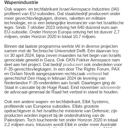
Wapenindustrie
Ook wapen- en techfabrikant
Israel Aerospace Industries
(IAI)
profiteert van EU-subsidies. Dat staatsbedrijf produceert onder
meer gevechtsvliegtuigen, drones, raketten en militaire
technologie, en is een belangrijke leverancier van het Israëlische
leger. Sinds 7 oktober 2023 ontving het 640 duizend euro aan
EU-subsidie. Onder Horizon Europa ontving het tot dusver 2,7
miljoen, onder Horizon 2020 in totaal 10,7 miljoen.
Binnen dat laatste programma werkte IAI in diverse projecten
samen met de Technische Universiteit Delft. Eén daarvan
liep
tot
30 april 2024, bijna zeven maanden na het begin van Israëls
genocidale geweld in Gaza. Ook GKN Fokker Aerospace nam
deel aan het project. Dat bedrijf
produceert
ook onderdelen voor
F-35-gevechtsvliegtuigen. In een door The Rights Forum, PAX
en Oxfam Novib aangespannen rechtszaak
verbood
het
gerechtshof Den Haag in februari 2024 de levering van
Nederlandse F-35-onderdelen aan Israël. Daartegen ging de
Staat in cassatie bij de Hoge Raad. Eind november
adviseerde
de advocaat-generaal de Raad het verbod in stand te houden.
Ook een andere wapen- en techfabrikant, Elbit Systems,
profiteerde van Europese subsidies. Elbits grootste
opdrachtgever is het Israëlische ministerie van Defensie; zijn
producten worden ingezet bij de onderdrukking van de
Palestijnen. Toch toucheerde het onder Horizon 2020 in totaal
2,2 miljoen euro. Intussen wordt Elbit in onder meer Australië