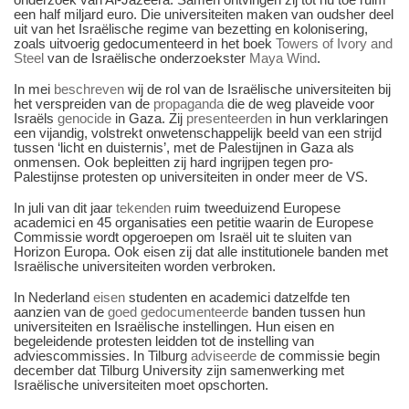
een half miljard euro. Die universiteiten maken van oudsher deel
uit van het Israëlische regime van bezetting en kolonisering,
zoals uitvoerig gedocumenteerd in het boek
Towers of Ivory and
Steel
van de Israëlische onderzoekster
Maya Wind
.
In mei
beschreven
wij de rol van de Israëlische universiteiten bij
het verspreiden van de
propaganda
die de weg plaveide voor
Israëls
genocide
in Gaza. Zij
presenteerden
in hun verklaringen
een vijandig, volstrekt onwetenschappelijk beeld van een strijd
tussen ‘licht en duisternis’, met de Palestijnen in Gaza als
onmensen. Ook bepleitten zij hard ingrijpen tegen pro-
Palestijnse protesten op universiteiten in onder meer de VS.
In juli van dit jaar
tekenden
ruim tweeduizend Europese
academici en 45 organisaties een petitie waarin de Europese
Commissie wordt opgeroepen om Israël uit te sluiten van
Horizon Europa. Ook eisen zij dat alle institutionele banden met
Israëlische universiteiten worden verbroken.
In Nederland
eisen
studenten en academici datzelfde ten
aanzien van de
goed gedocumenteerde
banden tussen hun
universiteiten en Israëlische instellingen. Hun eisen en
begeleidende protesten leidden tot de instelling van
adviescommissies. In Tilburg
adviseerde
de commissie begin
december dat Tilburg University zijn samenwerking met
Israëlische universiteiten moet opschorten.