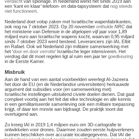
verdacht
van spionage. In Nederland werkt het sinds 2019 aan
een ‘kant en klaar’ telefoon- en data-tapsysteem dat
nog steeds
niet functioneert
.
Nederland doet volop zaken met Israëlische wapenfabrikanten,
ook nog na 7 oktober 2023. Op 20 november
onthulde
NRC
dat
het ministerie van Defensie in de afgelopen vijf jaar voor 1,89
miljard euro aan Israëlische wapens kocht, waarvan 0,95 miljard
sinds 7 oktober 2023 werd besteed. Leveranciers zijn IAI, Elbit
en Rafael. Ook wil Nederland zijn militaire samenwerking met
het ‘
door en door verrotte
’ Israëlische leger intensiveren. Het
verdrag dat dit moet regelen ligt al ruim een jaar ter
goedkeuring
in de Eerste Kamer.
Misbruik
Aan de hand van een aantal voorbeelden weerlegt Al-Jazeera
het door de EU (en de Nederlandse universiteiten) herkauwde
argument dat subsidies voor (en samenwerking met)
Israëlische instellingen uitsluitend civiele doelen dienen. Dat gaat
compleet voorbij aan het feit dat elke technologie en alle kennis
in een gemilitariseerde samenleving ook een militaire toepassing
krijgt, of daar ten minste aan bijdraagt. De praktijk toont dat
overtuigend aan.
Zo kreeg IAI in 2019 1,4 miljoen euro om 3D-cartografie te
ontwikkelen voor drones. Daarmee zouden eerste hulpverleners
kunnen beschikken over accurate locatiegegevens. Dat IAI die