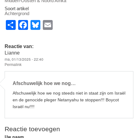
Midden-Oosten & Noord Afrika
Soort artikel
Achtergrond
S
F
Bl
E
h
a
u
m
ar
c
e
ail
Reactie van:
e
e
sk
Lianne
ma, 01/13/2025 - 22:40
b
y
Permalink
o
o
Afschuwelijk hoe we nog…
k
Afschuwelijk hoe we nog steeds niet in staat zijn om Israël
en de genocide pleger Netanyahu te stoppen!!! Boycot
Israël nu!!!!
Reactie toevoegen
Uw naam