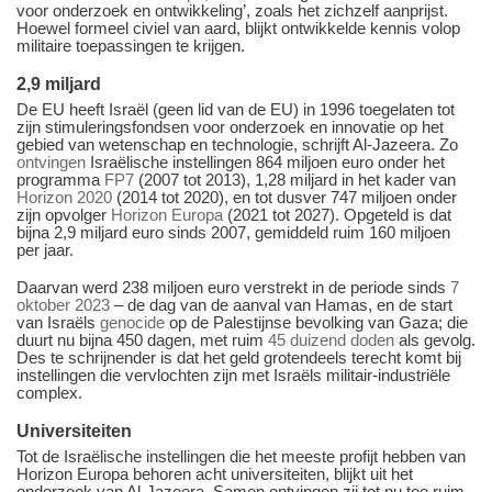
voor onderzoek en ontwikkeling’, zoals het zichzelf aanprijst.
Hoewel formeel civiel van aard, blijkt ontwikkelde kennis volop
militaire toepassingen te krijgen.
2,9 miljard
De EU heeft Israël (geen lid van de EU) in 1996 toegelaten tot
zijn stimuleringsfondsen voor onderzoek en innovatie op het
gebied van wetenschap en technologie, schrijft Al-Jazeera. Zo
ontvingen
Israëlische instellingen 864 miljoen euro onder het
programma
FP7
(2007 tot 2013), 1,28 miljard in het kader van
Horizon 2020
(2014 tot 2020), en tot dusver 747 miljoen onder
zijn opvolger
Horizon Europa
(2021 tot 2027). Opgeteld is dat
bijna 2,9 miljard euro sinds 2007, gemiddeld ruim 160 miljoen
per jaar.
Daarvan werd 238 miljoen euro verstrekt in de periode sinds
7
oktober 2023
– de dag van de aanval van Hamas, en de start
van Israëls
genocide
op de Palestijnse bevolking van Gaza; die
duurt nu bijna 450 dagen, met ruim
45 duizend doden
als gevolg.
Des te schrijnender is dat het geld grotendeels terecht komt bij
instellingen die vervlochten zijn met Israëls militair-industriële
complex.
Universiteiten
Tot de Israëlische instellingen die het meeste profijt hebben van
Horizon Europa behoren acht universiteiten, blijkt uit het
onderzoek van Al-Jazeera. Samen ontvingen zij tot nu toe ruim