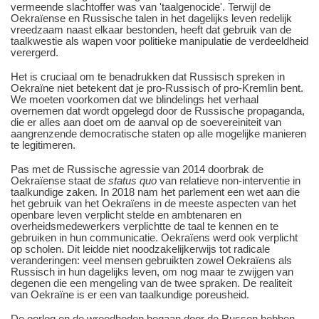
vermeende slachtoffer was van 'taalgenocide'. Terwijl de
Oekraïense en Russische talen in het dagelijks leven redelijk
vreedzaam naast elkaar bestonden, heeft dat gebruik van de
taalkwestie als wapen voor politieke manipulatie de verdeeldheid
verergerd.
Het is cruciaal om te benadrukken dat Russisch spreken in
Oekraïne niet betekent dat je pro-Russisch of pro-Kremlin bent.
We moeten voorkomen dat we blindelings het verhaal
overnemen dat wordt opgelegd door de Russische propaganda,
die er alles aan doet om de aanval op de soevereiniteit van
aangrenzende democratische staten op alle mogelijke manieren
te legitimeren.
Pas met de Russische agressie van 2014 doorbrak de
Oekraïense staat de
status quo
van relatieve non-interventie in
taalkundige zaken. In 2018 nam het parlement een wet aan die
het gebruik van het Oekraïens in de meeste aspecten van het
openbare leven verplicht stelde en ambtenaren en
overheidsmedewerkers verplichtte de taal te kennen en te
gebruiken in hun communicatie. Oekraïens werd ook verplicht
op scholen. Dit leidde niet noodzakelijkerwijs tot radicale
veranderingen: veel mensen gebruikten zowel Oekraïens als
Russisch in hun dagelijks leven, om nog maar te zwijgen van
degenen die een mengeling van de twee spraken. De realiteit
van Oekraïne is er een van taalkundige poreusheid.
De oorlog en de wreedheden begaan door de Russen hebben