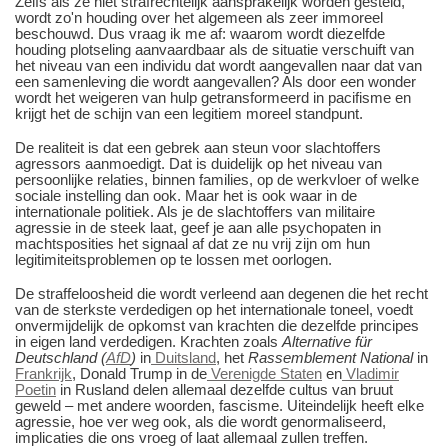
Zelfs als ze niet strafrechtelijk aansprakelijk worden gesteld,
wordt zo'n houding over het algemeen als zeer immoreel
beschouwd. Dus vraag ik me af: waarom wordt diezelfde
houding plotseling aanvaardbaar als de situatie verschuift van
het niveau van een individu dat wordt aangevallen naar dat van
een samenleving die wordt aangevallen? Als door een wonder
wordt het weigeren van hulp getransformeerd in pacifisme en
krijgt het de schijn van een legitiem moreel standpunt.
De realiteit is dat een gebrek aan steun voor slachtoffers
agressors aanmoedigt. Dat is duidelijk op het niveau van
persoonlijke relaties, binnen families, op de werkvloer of welke
sociale instelling dan ook. Maar het is ook waar in de
internationale politiek. Als je de slachtoffers van militaire
agressie in de steek laat, geef je aan alle psychopaten in
machtsposities het signaal af dat ze nu vrij zijn om hun
legitimiteitsproblemen op te lossen met oorlogen.
De straffeloosheid die wordt verleend aan degenen die het recht
van de sterkste verdedigen op het internationale toneel, voedt
onvermijdelijk de opkomst van krachten die dezelfde principes
in eigen land verdedigen. Krachten zoals
Alternative für
Deutschland (
AfD
)
in
Duitsland
, het
Rassemblement National
in
Frankrijk
, Donald Trump in de
Verenigde Staten
en
Vladimir
Poetin
in Rusland delen allemaal dezelfde cultus van bruut
geweld – met andere woorden, fascisme. Uiteindelijk heeft elke
agressie, hoe ver weg ook, als die wordt genormaliseerd,
implicaties die ons vroeg of laat allemaal zullen treffen.