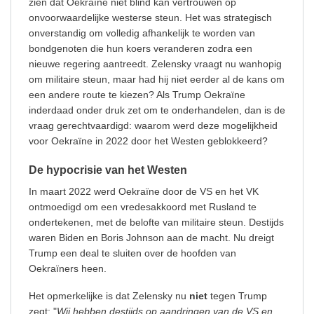
zien dat Oekraïne niet blind kan vertrouwen op
onvoorwaardelijke westerse steun. Het was strategisch
onverstandig om volledig afhankelijk te worden van
bondgenoten die hun koers veranderen zodra een
nieuwe regering aantreedt. Zelensky vraagt nu wanhopig
om militaire steun, maar had hij niet eerder al de kans om
een andere route te kiezen? Als Trump Oekraïne
inderdaad onder druk zet om te onderhandelen, dan is de
vraag gerechtvaardigd: waarom werd deze mogelijkheid
voor Oekraïne in 2022 door het Westen geblokkeerd?
De hypocrisie van het Westen
In maart 2022 werd Oekraïne door de VS en het VK
ontmoedigd om een vredesakkoord met Rusland te
ondertekenen, met de belofte van militaire steun. Destijds
waren Biden en Boris Johnson aan de macht. Nu dreigt
Trump een deal te sluiten over de hoofden van
Oekraïners heen.
Het opmerkelijke is dat Zelensky nu
niet
tegen Trump
zegt: "
Wij hebben destijds op aandringen van de VS en