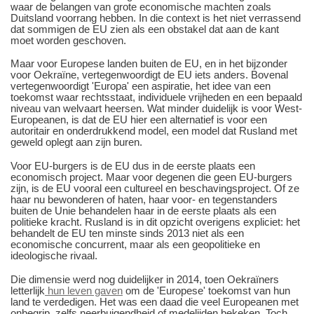
waar de belangen van grote economische machten zoals
Duitsland voorrang hebben. In die context is het niet verrassend
dat sommigen de EU zien als een obstakel dat aan de kant
moet worden geschoven.
Maar voor Europese landen buiten de EU, en in het bijzonder
voor Oekraïne, vertegenwoordigt de EU iets anders. Bovenal
vertegenwoordigt 'Europa' een aspiratie, het idee van een
toekomst waar rechtsstaat, individuele vrijheden en een bepaald
niveau van welvaart heersen. Wat minder duidelijk is voor West-
Europeanen, is dat de EU hier een alternatief is voor een
autoritair en onderdrukkend model, een model dat Rusland met
geweld oplegt aan zijn buren.
Voor EU-burgers is de EU dus in de eerste plaats een
economisch project. Maar voor degenen die geen EU-burgers
zijn, is de EU vooral een cultureel en beschavingsproject. Of ze
haar nu bewonderen of haten, haar voor- en tegenstanders
buiten de Unie behandelen haar in de eerste plaats als een
politieke kracht. Rusland is in dit opzicht overigens expliciet: het
behandelt de EU ten minste sinds 2013 niet als een
economische concurrent, maar als een geopolitieke en
ideologische rivaal.
Die dimensie werd nog duidelijker in 2014, toen Oekraïners
letterlijk
hun leven gaven
om de 'Europese' toekomst van hun
land te verdedigen. Het was een daad die veel Europeanen met
onbegrip, zelfs neerbuigendheid of medelijden bekeken. Toch