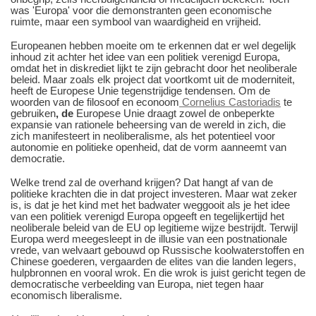
was 'Europa' voor die demonstranten geen economische
ruimte, maar een symbool van waardigheid en vrijheid.
Europeanen hebben moeite om te erkennen dat er wel degelijk
inhoud zit achter het idee van een politiek verenigd Europa,
omdat het in diskrediet lijkt te zijn gebracht door het neoliberale
beleid. Maar zoals elk project dat voortkomt uit de moderniteit,
heeft de Europese Unie tegenstrijdige tendensen. Om de
woorden van de filosoof en econoom
Cornelius Castoriadis
te
gebruiken
, de
Europese Unie
draagt zowel de onbeperkte
expansie van rationele beheersing van de wereld in zich, die
zich manifesteert in neoliberalisme, als het potentieel voor
autonomie en politieke openheid, dat de vorm aanneemt van
democratie.
Welke trend zal de overhand krijgen? Dat hangt af van de
politieke krachten die in dat project investeren. Maar wat zeker
is, is dat je het kind met het badwater weggooit als je het idee
van een politiek verenigd Europa opgeeft en tegelijkertijd het
neoliberale beleid van de EU op legitieme wijze bestrijdt. Terwijl
Europa werd meegesleept in de illusie van een postnationale
vrede, van welvaart gebouwd op Russische koolwaterstoffen en
Chinese goederen, vergaarden de elites van die landen legers,
hulpbronnen en vooral wrok. En die wrok is juist gericht tegen de
democratische verbeelding van Europa, niet tegen haar
economisch liberalisme.