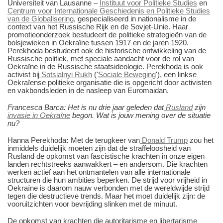
Universiteit van Lausanne –
Instituut voor Politieke Studies
en
Centrum voor Internationale Geschiedenis en Politieke Studies
van de Globalisering
, gespecialiseerd in nationalisme in de
context van het Russische Rijk en de Sovjet-Unie. Haar
promotieonderzoek bestudeert de politieke strategieën van de
bolsjewieken in Oekraïne tussen 1917 en de jaren 1920.
Perekhoda bestudeert ook de historische ontwikkeling van de
Russische politiek, met speciale aandacht voor de rol van
Oekraïne in de Russische staatsideologie. Perekhoda is ook
activist bij
Sotsialnyi Rukh
('
Sociale Beweging
'), een linkse
Oekraïense politieke organisatie die is opgericht door activisten
en vakbondsleden in de nasleep van Euromaidan.
Francesca Barca:
Het is nu drie jaar geleden dat
Rusland
zijn
invasie in Oekraïne
begon.
Wat is jouw mening over de situatie
nu?
Hanna Perekhoda
:
Met de terugkeer van
Donald Trump
zou het
inmiddels duidelijk moeten zijn dat de straffeloosheid van
Rusland de opkomst van fascistische krachten in onze eigen
landen rechtstreeks aanwakkert – en andersom. Die krachten
werken actief aan het ontmantelen van alle internationale
structuren die hun ambities beperken. De strijd voor vrijheid in
Oekraïne is daarom nauw verbonden met de wereldwijde strijd
tegen die destructieve trends. Maar het moet duidelijk zijn: de
vooruitzichten voor bevrijding slinken met de minuut.
De opkomst van krachten die autoritarisme en libertarisme