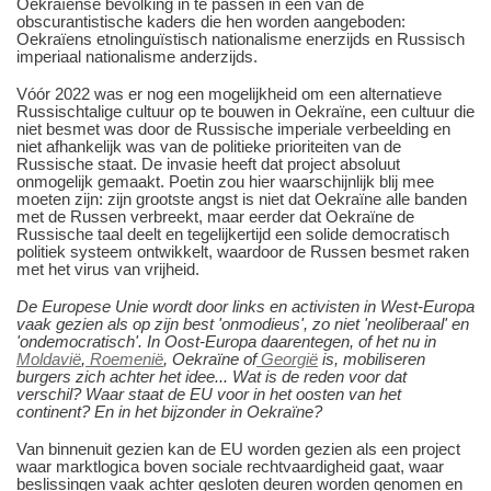
Oekraïense bevolking in te passen in een van de
obscurantistische kaders die hen worden aangeboden:
Oekraïens etnolinguïstisch nationalisme enerzijds en Russisch
imperiaal nationalisme anderzijds.
Vóór 2022 was er nog een mogelijkheid om een alternatieve
Russischtalige cultuur op te bouwen in Oekraïne, een cultuur die
niet besmet was door de Russische imperiale verbeelding en
niet afhankelijk was van de politieke prioriteiten van de
Russische staat. De invasie heeft dat project absoluut
onmogelijk gemaakt. Poetin zou hier waarschijnlijk blij mee
moeten zijn: zijn grootste angst is niet dat Oekraïne alle banden
met de Russen verbreekt, maar eerder dat Oekraïne de
Russische taal deelt en tegelijkertijd een solide democratisch
politiek systeem ontwikkelt, waardoor de Russen besmet raken
met het virus van vrijheid.
De Europese Unie wordt door links en activisten in West-Europa
vaak gezien als op zijn best 'onmodieus', zo niet 'neoliberaal' en
'ondemocratisch'.
In Oost-Europa daarentegen, of het nu in
Moldavië
,
Roemenië
, Oekraïne of
Georgië
is, mobiliseren
burgers zich achter het idee...
Wat is de reden voor dat
verschil?
Waar staat de EU voor in het oosten van het
continent?
En in het bijzonder in Oekraïne?
Van binnenuit gezien kan de EU worden gezien als een project
waar marktlogica boven sociale rechtvaardigheid gaat, waar
beslissingen vaak achter gesloten deuren worden genomen en