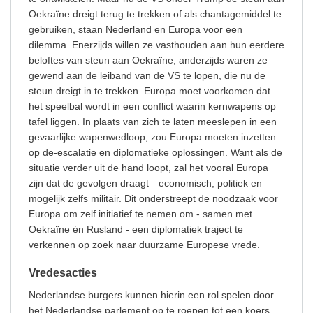
Oekraïne dreigt terug te trekken of als chantagemiddel te
gebruiken, staan Nederland en Europa voor een
dilemma. Enerzijds willen ze vasthouden aan hun eerdere
beloftes van steun aan Oekraïne, anderzijds waren ze
gewend aan de leiband van de VS te lopen, die nu de
steun dreigt in te trekken. Europa moet voorkomen dat
het speelbal wordt in een conflict waarin kernwapens op
tafel liggen. In plaats van zich te laten meeslepen in een
gevaarlijke wapenwedloop, zou Europa moeten inzetten
op de-escalatie en diplomatieke oplossingen. Want als de
situatie verder uit de hand loopt, zal het vooral Europa
zijn dat de gevolgen draagt—economisch, politiek en
mogelijk zelfs militair. Dit onderstreept de noodzaak voor
Europa om zelf initiatief te nemen om - samen met
Oekraïne én Rusland - een diplomatiek traject te
verkennen op zoek naar duurzame Europese vrede.
Vredesacties
Nederlandse burgers kunnen hierin een rol spelen door
het Nederlandse parlement op te roepen tot een koers