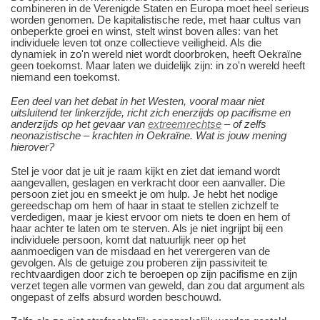
combineren in de Verenigde Staten en Europa moet heel serieus
worden genomen. De kapitalistische rede, met haar cultus van
onbeperkte groei en winst, stelt winst boven alles: van het
individuele leven tot onze collectieve veiligheid. Als die
dynamiek in zo'n wereld niet wordt doorbroken, heeft Oekraïne
geen toekomst. Maar laten we duidelijk zijn: in zo'n wereld heeft
niemand een toekomst.
Een deel van het debat in het Westen, vooral maar niet
uitsluitend ter linkerzijde, richt zich enerzijds op pacifisme en
anderzijds op het gevaar van
extreemrechtse
– of zelfs
neonazistische – krachten in Oekraïne.
Wat is jouw mening
hierover?
Stel je voor dat je uit je raam kijkt en ziet dat iemand wordt
aangevallen, geslagen en verkracht door een aanvaller. Die
persoon ziet jou en smeekt je om hulp. Je hebt het nodige
gereedschap om hem of haar in staat te stellen zichzelf te
verdedigen, maar je kiest ervoor om niets te doen en hem of
haar achter te laten om te sterven. Als je niet ingrijpt bij een
individuele persoon, komt dat natuurlijk neer op het
aanmoedigen van de misdaad en het verergeren van de
gevolgen. Als de getuige zou proberen zijn passiviteit te
rechtvaardigen door zich te beroepen op zijn pacifisme en zijn
verzet tegen alle vormen van geweld, dan zou dat argument als
ongepast of zelfs absurd worden beschouwd.