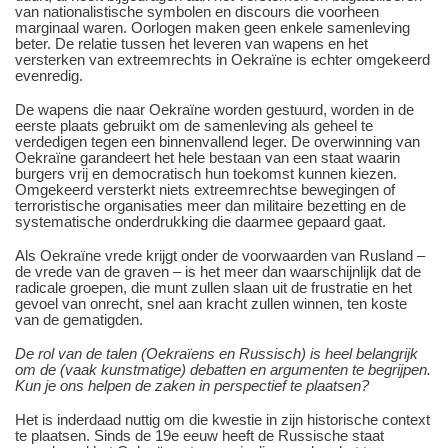
van nationalistische symbolen en discours die voorheen
marginaal waren. Oorlogen maken geen enkele samenleving
beter. De relatie tussen het leveren van wapens en het
versterken van extreemrechts in Oekraïne is echter omgekeerd
evenredig.
De wapens die naar Oekraïne worden gestuurd, worden in de
eerste plaats gebruikt om de samenleving als geheel te
verdedigen tegen een binnenvallend leger. De overwinning van
Oekraïne garandeert het hele bestaan van een staat waarin
burgers vrij en democratisch hun toekomst kunnen kiezen.
Omgekeerd versterkt niets extreemrechtse bewegingen of
terroristische organisaties meer dan militaire bezetting en de
systematische onderdrukking die daarmee gepaard gaat.
Als Oekraïne vrede krijgt onder de voorwaarden van Rusland –
de vrede van de graven – is het meer dan waarschijnlijk dat de
radicale groepen, die munt zullen slaan uit de frustratie en het
gevoel van onrecht, snel aan kracht zullen winnen, ten koste
van de gematigden.
De rol van de talen (Oekraïens en Russisch) is heel belangrijk
om de (vaak kunstmatige) debatten en argumenten te begrijpen.
Kun je ons helpen de zaken in perspectief te plaatsen?
Het is inderdaad nuttig om die kwestie in zijn historische context
te plaatsen. Sinds de 19e eeuw heeft de Russische staat