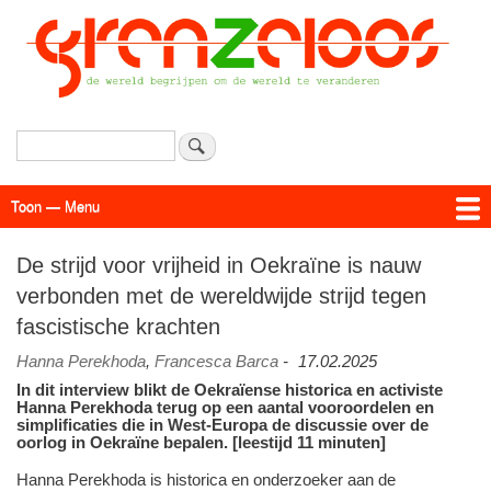
Overslaan
en
naar
de
inhoud
gaan
Zoeken
Toon — Menu
Menu
Actueel
Achtergrond
Links
Geschriften
Over SAP - Grenzeloos
De strijd voor vrijheid in Oekraïne is nauw
verbonden met de wereldwijde strijd tegen
fascistische krachten
Hanna Perekhoda
,
Francesca Barca
-
17.02.2025
In dit interview blikt de Oekraïense historica en activiste
Hanna Perekhoda terug op een aantal vooroordelen en
simplificaties die in West-Europa de discussie over de
oorlog in Oekraïne bepalen. [leestijd 11 minuten]
Hanna Perekhoda is historica en onderzoeker aan de