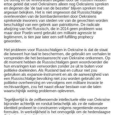
ertoe geleid dat veel Oekraïners alleen nog Oekraïens spreken
en degenen die 'de taal van de bezetter' blijven spreken met
argwaan bekijken. Het is niet ongewoon dat Russischtalige
overlevenden van de bombardementen door Oekraïens
sprekende inwoners van steden ver van de gevechten worden
beschuldigd van een gebrek aan patriottisme. De radicale
afwijzing van het Russisch, die in 2014 geen probleem was
maar door Poetin werd gebruikt om militaire agressie te
legitimeren, is tien jaar later een self-fulfilling prophecy
geworden.
Het probleem voor Russischtaligen in Oekraïne is dat de staat
die beweert hun taal te beschermen, die gebruikt om verhalen te
verspreiden die het bestaansrecht van Oekraïne ontkennen. Op
dit moment hebben de Russischtaligen geen woordvoerder die
hun ervaringen kan verwoorden zonder ze uit te buiten voor
politieke doeleinden. Als Rusland taal en cultuur niet zou
gebruiken als expansie-instrument en als de aanwezigheid van
een Russischtalige bevolking niet zou worden gebruikt om
politieke overheersing en vervolgens een militaire invasie te
rechtvaardigen, zou het naast elkaar bestaan van die talen
waarschijnlijk weinig problemen opleveren.
Tegelijkertijd is de zelfbenoemde intellectuele elite van Oekraïne
bijzonder achterlijk en ronduit belachelijk als ze de nationale
identiteit probeert te construeren volgens negentiende-eeuwse
formules. In werkelijkheid is het onmogelijk om de hedendaagse