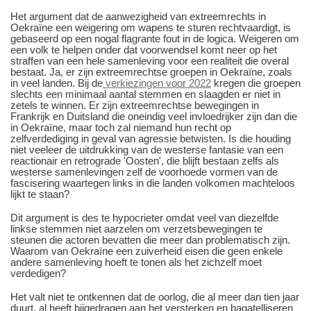
Het argument dat de aanwezigheid van extreemrechts in
Oekraïne een weigering om wapens te sturen rechtvaardigt, is
gebaseerd op een nogal flagrante fout in de logica. Weigeren om
een volk te helpen onder dat voorwendsel komt neer op het
straffen van een hele samenleving voor een realiteit die overal
bestaat. Ja, er zijn extreemrechtse groepen in Oekraïne, zoals
in veel landen. Bij de
verkiezingen voor 2022
kregen die groepen
slechts een minimaal aantal stemmen en slaagden er niet in
zetels te winnen. Er zijn extreemrechtse bewegingen in
Frankrijk en Duitsland die oneindig veel invloedrijker zijn dan die
in Oekraïne, maar toch zal niemand hun recht op
zelfverdediging in geval van agressie betwisten. Is die houding
niet veeleer de uitdrukking van de westerse fantasie van een
reactionair en retrograde 'Oosten', die blijft bestaan zelfs als
westerse samenlevingen zelf de voorhoede vormen van de
fascisering waartegen links in die landen volkomen machteloos
lijkt te staan?
Dit argument is des te hypocrieter omdat veel van diezelfde
linkse stemmen niet aarzelen om verzetsbewegingen te
steunen die actoren bevatten die meer dan problematisch zijn.
Waarom van Oekraïne een zuiverheid eisen die geen enkele
andere samenleving hoeft te tonen als het zichzelf moet
verdedigen?
Het valt niet te ontkennen dat de oorlog, die al meer dan tien jaar
duurt, al heeft bijgedragen aan het versterken en bagatelliseren