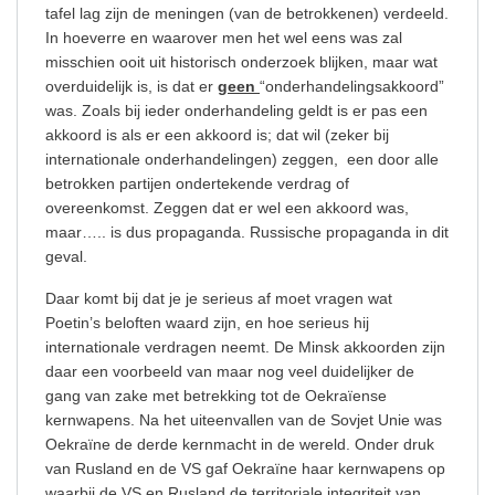
tafel lag zijn de meningen (van de betrokkenen) verdeeld.
In hoeverre en waarover men het wel eens was zal
misschien ooit uit historisch onderzoek blijken, maar wat
overduidelijk is, is dat er
geen
“onderhandelingsakkoord”
was. Zoals bij ieder onderhandeling geldt is er pas een
akkoord is als er een akkoord is; dat wil (zeker bij
internationale onderhandelingen) zeggen,
een door alle
betrokken partijen ondertekende verdrag of
overeenkomst. Zeggen dat er wel een akkoord was,
maar….. is dus propaganda. Russische propaganda in dit
geval.
Daar komt bij dat je je serieus af moet vragen wat
Poetin’s beloften waard zijn, en hoe serieus hij
internationale verdragen neemt. De Minsk akkoorden zijn
daar een voorbeeld van maar nog veel duidelijker de
gang van zake met betrekking tot de Oekraïense
kernwapens. Na het uiteenvallen van de Sovjet Unie was
Oekraïne de derde kernmacht in de wereld. Onder druk
van Rusland en de VS gaf Oekraïne haar kernwapens op
waarbij de VS en Rusland de territoriale integriteit van