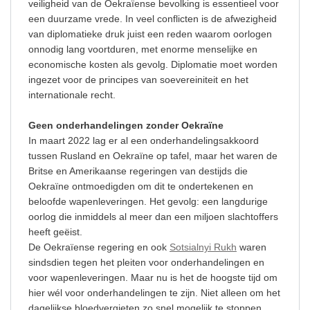
veiligheid van de Oekraïense bevolking is essentieel voor
een duurzame vrede. In veel conflicten is de afwezigheid
van diplomatieke druk juist een reden waarom oorlogen
onnodig lang voortduren, met enorme menselijke en
economische kosten als gevolg. Diplomatie moet worden
ingezet voor de principes van soevereiniteit en het
internationale recht.
Geen onderhandelingen zonder Oekraïne
In maart 2022 lag er al een onderhandelingsakkoord
tussen Rusland en Oekraïne op tafel, maar het waren de
Britse en Amerikaanse regeringen van destijds die
Oekraïne ontmoedigden om dit te ondertekenen en
beloofde wapenleveringen. Het gevolg: een langdurige
oorlog die inmiddels al meer dan een miljoen slachtoffers
heeft geëist.
De Oekraïense regering en ook
Sotsialnyi Rukh
waren
sindsdien tegen het pleiten voor onderhandelingen en
voor wapenleveringen. Maar nu is het de hoogste tijd om
hier wél voor onderhandelingen te zijn. Niet alleen om het
dagelijkse bloedvergieten zo snel mogelijk te stoppen,