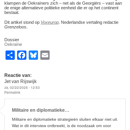
klampen de Oekraïners zich – net als de Georgiërs – vast aan
de enige alternatieve politieke eenheid die er op het continent
bestaat.
Dit artikel stond op
Voxeurop
. Nederlandse vertaling redactie
Grenzeloos
.
Dossier
Oekraïne
S
F
Bl
E
h
a
u
m
ar
c
e
ail
Reactie van:
e
e
sk
Jet van Rijswijk
za, 02/22/2025 - 12:53
b
y
Permalink
o
o
Militaire en diplomatieke…
k
Militaire en diplomatieke strategieën sluiten elkaar niet uit.
Wat in dit interview ontbreekt, is de noodzaak om voor