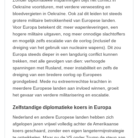
Oekraïne voortduren, met verdere verwoesting en
bloedvergieten in Oekraïne. Ook zal dit leiden tot steeds
grotere militaire betrokkenheid van Europese landen.
Voor Europa betekent dit: meer wapenleveringen, een
hogere militaire uitgaven, nog meer onnodige slachtoffers
en mogelijk zelfs escalatie van de oorlog (inclusief de
dreiging van het gebruik van nucleaire wapens). Dit zou
Europa steeds dieper in een langdurig conflict kunnen
trekken, met alle gevolgen van dien: verhoogde
spanningen met Rusland, meer instabiliteit en zelfs de
dreiging van een bredere oorlog op Europees
grondgebied. Mede nu extreemrechtse krachten in
meerdere Europese landen aan invloed winnen, groeit
het gevaar van verdere militarisering en escalatie.
Zelfstandige diplomatieke koers in Europa
Nederland en andere Europese landen hebben zich
afgelopen jaren vrijwel volledig achter de Amerikaanse
koers geschaard, zonder een eigen langetermijnstrategie
te ontwikkelen. Maar nu de VS onder Trump de steun aan