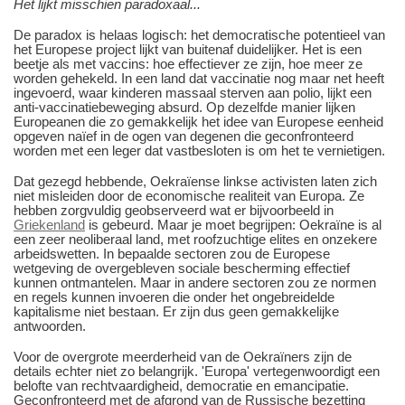
Het lijkt misschien paradoxaal...
De paradox is helaas logisch: het democratische potentieel van
het Europese project lijkt van buitenaf duidelijker. Het is een
beetje als met vaccins: hoe effectiever ze zijn, hoe meer ze
worden gehekeld. In een land dat vaccinatie nog maar net heeft
ingevoerd, waar kinderen massaal sterven aan polio, lijkt een
anti-vaccinatiebeweging absurd. Op dezelfde manier lijken
Europeanen die zo gemakkelijk het idee van Europese eenheid
opgeven naïef in de ogen van degenen die geconfronteerd
worden met een leger dat vastbesloten is om het te vernietigen.
Dat gezegd hebbende, Oekraïense linkse activisten laten zich
niet misleiden door de economische realiteit van Europa. Ze
hebben zorgvuldig geobserveerd wat er bijvoorbeeld in
Griekenland
is gebeurd. Maar je moet begrijpen: Oekraïne is al
een zeer neoliberaal land, met roofzuchtige elites en onzekere
arbeidswetten. In bepaalde sectoren zou de Europese
wetgeving de overgebleven sociale bescherming effectief
kunnen ontmantelen. Maar in andere sectoren zou ze normen
en regels kunnen invoeren die onder het ongebreidelde
kapitalisme niet bestaan. Er zijn dus geen gemakkelijke
antwoorden.
Voor de overgrote meerderheid van de Oekraïners zijn de
details echter niet zo belangrijk. 'Europa' vertegenwoordigt een
belofte van rechtvaardigheid, democratie en emancipatie.
Geconfronteerd met de afgrond van de Russische bezetting