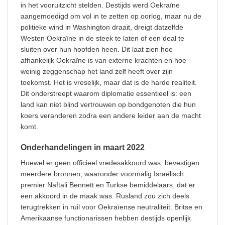
in het vooruitzicht stelden. Destijds werd Oekraïne
aangemoedigd om vol in te zetten op oorlog, maar nu de
politieke wind in Washington draait, dreigt datzelfde
Westen Oekraïne in de steek te laten of een deal te
sluiten over hun hoofden heen. Dit laat zien hoe
afhankelijk Oekraïne is van externe krachten en hoe
weinig zeggenschap het land zelf heeft over zijn
toekomst. Het is vreselijk, maar dat is de harde realiteit.
Dit onderstreept waarom diplomatie essentieel is: een
land kan niet blind vertrouwen op bondgenoten die hun
koers veranderen zodra een andere leider aan de macht
komt.
Onderhandelingen in maart 2022
Hoewel er geen officieel vredesakkoord was, bevestigen
meerdere bronnen, waaronder voormalig Israëlisch
premier Naftali Bennett en Turkse bemiddelaars, dat er
een akkoord in de maak was. Rusland zou zich deels
terugtrekken in ruil voor Oekraïense neutraliteit. Britse en
Amerikaanse functionarissen hebben destijds openlijk