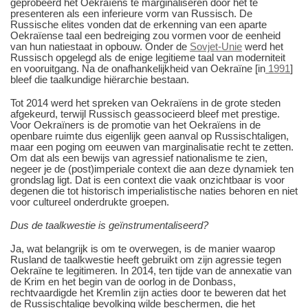
geprobeerd het Oekraïens te marginaliseren door het te
presenteren als een inferieure vorm van Russisch. De
Russische elites vonden dat de erkenning van een aparte
Oekraïense taal een bedreiging zou vormen voor de eenheid
van hun natiestaat in opbouw. Onder de
Sovjet-Unie
werd het
Russisch opgelegd als de enige legitieme taal van moderniteit
en vooruitgang. Na de onafhankelijkheid van Oekraïne [in
1991
]
bleef die taalkundige hiërarchie bestaan.
Tot 2014 werd het spreken van Oekraïens in de grote steden
afgekeurd, terwijl Russisch geassocieerd bleef met prestige.
Voor Oekraïners is de promotie van het Oekraïens in de
openbare ruimte dus eigenlijk geen aanval op Russischtaligen,
maar een poging om eeuwen van marginalisatie recht te zetten.
Om dat als een bewijs van agressief nationalisme te zien,
negeer je de (post)imperiale context die aan deze dynamiek ten
grondslag ligt. Dat is een context die vaak onzichtbaar is voor
degenen die tot historisch imperialistische naties behoren en niet
voor cultureel onderdrukte groepen.
Dus de taalkwestie is geïnstrumentaliseerd?
Ja, wat belangrijk is om te overwegen, is de manier waarop
Rusland de taalkwestie heeft gebruikt om zijn agressie tegen
Oekraïne te legitimeren. In 2014, ten tijde van de annexatie van
de Krim en het begin van de oorlog in de Donbass,
rechtvaardigde het Kremlin zijn acties door te beweren dat het
de Russischtalige bevolking wilde beschermen, die het