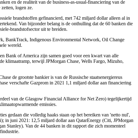
anken en de realiteit van de business-as-usual-financiering van de
zetten, logen ze.
siele brandstoffen gefinancierd, met 742 miljard dollar alleen al in
rtekend. Van bijzonder belang is de onthulling dat de 60 banken die
ele-brandstofsector uit te breiden.
twork, BankTrack, Indigenous Environmental Network, Oil Change
hele wereld.
 en Bank of America zijn samen goed voor een kwart van alle
van de klimaatramp, terwijl JPMorgan Chase, Wells Fargo, Mizuho,
hase de grootste bankier is van de Russische staatsenergiereus
ase verschafte Gazprom in 2021 1,1 miljard dollar aan financiering
rdeel van de Glasgow Financial Alliance for Net Zero) tegelijkertijd
n klimaatopwarmende emissies.
s gedaan die volledig haaks staan op het bereiken van 'netto nul',
); in juni 2021: 12,5 miljard dollar aan QatarEnergy (Citi, JPMorgan
 Stanley). Van de 44 banken in dit rapport die zich momenteel
findustrie.