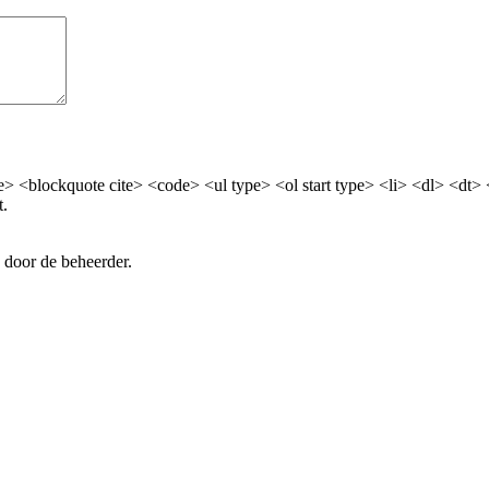
> <blockquote cite> <code> <ul type> <ol start type> <li> <dl> <dt>
t.
 door de beheerder.