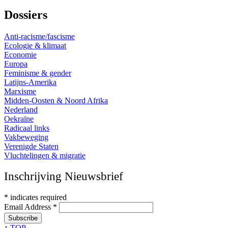
Dossiers
Anti-racisme/fascisme
Ecologie & klimaat
Economie
Europa
Feminisme & gender
Latijns-Amerika
Marxisme
Midden-Oosten & Noord Afrika
Nederland
Oekraïne
Radicaal links
Vakbeweging
Verenigde Staten
Vluchtelingen & migratie
Inschrijving Nieuwsbrief
*
indicates required
Email Address
*
↑ TOP