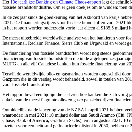
Het
13e jaarlijkse Banking on Climate Chaos-rapport
legt de schrille
fossiele-brandstofindustrie. Om er geen doekjes om te winden: toen de
In de zes jaar sinds de goedkeuring van het Akkoord van Parijs hebben 
2021. De financieringscijfers voor fossiele brandstoffen voor 2021 b
in het rapport worden onderzocht vorig jaar alleen al $185,5 miljard 
De meest uitgebreide wereldwijde analyse van het bankieren voor fos
International, Reclaim Finance, Sierra Club en Urgewald en wordt ge
De financiering van fossiele brandstoffen wordt nog steeds gedomin
financiering van fossiele brandstoffen die in de afgelopen zes jaar z
MUFG en alle vijf Canadese banken hun fossiele financiering van 2
Terwijl de wereldwijde olie- en gasmarkten worden opgeschrikt door d
Gazprom die in dit verslag wordt behandeld, zowel in totalen van 20
voor fossiele brandstoffen.
Het rapport bevat een tijdlijn die laat zien hoe banken die zich vori
enkele van de meest flagrante olie- en gasexpansiebedrijven financi
Onmiddellijk na de lancering van de NZBA in april 2021 hebben veel 
waaronder: in mei 2021: 10 miljard dollar aan Saudi Aramco (Citi, JP
Chase, Bank of America, Goldman Sachs); en in augustus 2021: 10 m
inzetten voor een netto-nul gefinancierde uitstoot in 2050, hebben er 