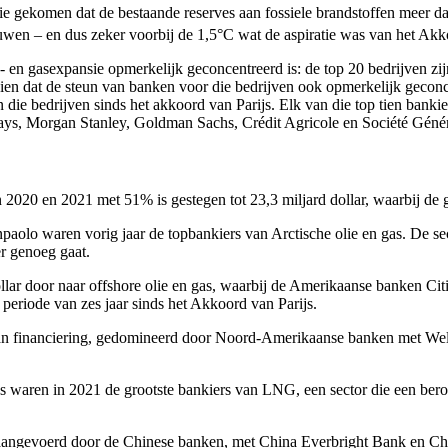
sie gekomen dat de bestaande reserves aan fossiele brandstoffen meer
wen – en dus zeker voorbij de 1,5°C wat de aspiratie was van het Akkoo
e- en gasexpansie opmerkelijk geconcentreerd is: de top 20 bedrijven z
zien dat de steun van banken voor die bedrijven ook opmerkelijk geconce
die bedrijven sinds het akkoord van Parijs. Elk van die top tien banki
s, Morgan Stanley, Goldman Sachs, Crédit Agricole en Société Génér
sen 2020 en 2021 met 51% is gestegen tot 23,3 miljard dollar, waarbij
lo waren vorig jaar de topbankiers van Arctische olie en gas. De secto
er genoeg gaat.
dollar door naar offshore olie en gas, waarbij de Amerikaanse banken Ci
periode van zes jaar sinds het Akkoord van Parijs.
ar aan financiering, gedomineerd door Noord-Amerikaanse banken met W
waren in 2021 de grootste bankiers van LNG, een sector die een beroe
aangevoerd door de Chinese banken, met China Everbright Bank en Chi