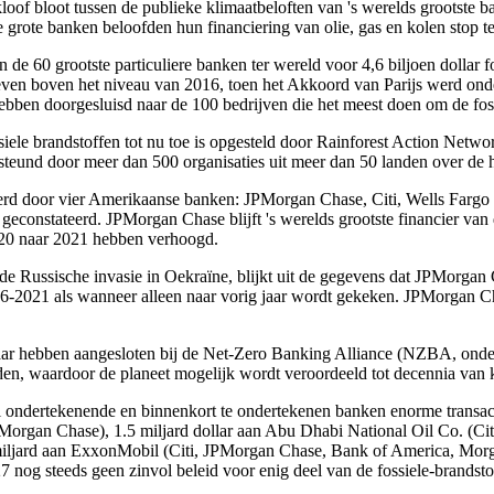
 kloof bloot tussen de publieke klimaatbeloften van 's werelds grootste b
 grote banken beloofden hun financiering van olie, gas en kolen stop te 
de 60 grootste particuliere banken ter wereld voor 4,6 biljoen dollar fos
leven boven het niveau van 2016, toen het Akkoord van Parijs werd onde
hebben doorgesluisd naar de 100 bedrijven die het meest doen om de fossi
siele brandstoffen tot nu toe is opgesteld door Rainforest Action Ne
steund door meer dan 500 organisaties uit meer dan 50 landen over de 
eerd door vier Amerikaanse banken: JPMorgan Chase, Citi, Wells Fargo
ijn geconstateerd. JPMorgan Chase blijft 's werelds grootste financier 
020 naar 2021 hebben verhoogd.
e Russische invasie in Oekraïne, blijkt uit de gegevens dat JPMorgan C
16-2021 als wanneer alleen naar vorig jaar wordt gekeken. JPMorgan Ch
g jaar hebben aangesloten bij de Net-Zero Banking Alliance (NZBA, onde
erden, waardoor de planeet mogelijk wordt veroordeeld tot decennia va
ondertekenende en binnenkort te ondertekenen banken enorme transactie
Morgan Chase), 1.5 miljard dollar aan Abu Dhabi National Oil Co. (Citi
iljard aan ExxonMobil (Citi, JPMorgan Chase, Bank of America, Morgan
27 nog steeds geen zinvol beleid voor enig deel van de fossiele-brandsto