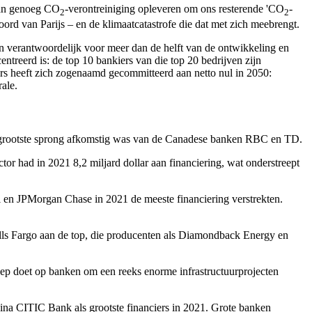
 dan genoeg CO
-verontreiniging opleveren om ons resterende 'CO
-
2
2
rd van Parijs – en de klimaatcatastrofe die dat met zich meebrengt.
ijn verantwoordelijk voor meer dan de helft van de ontwikkeling en
ntreerd is: de top 10 bankiers van die top 20 bedrijven zijn
ers heeft zich zogenaamd gecommitteerd aan netto nul in 2050:
ale.
 de grootste sprong afkomstig was van de Canadese banken RBC en TD.
r had in 2021 8,2 miljard dollar aan financiering, wat onderstreept
ti en JPMorgan Chase in 2021 de meeste financiering verstrekten.
ells Fargo aan de top, die producenten als Diamondback Energy en
p doet op banken om een reeks enorme infrastructuurprojecten
na CITIC Bank als grootste financiers in 2021. Grote banken