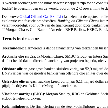
's Werelds toonaangevende klimaatwetenschappers zijn tot de conclu
budget' te overschrijden en de wereld voorbij de 2°C opwarming te du
De nieuwe
Global Oil and Gas Exit List
laat zien dat de upstream oli
exploratie van fossiele brandstoffen.
Banking on Climate Chaos
laat 
verantwoordelijk voor 63% van de financiering door grote banken van 
JPMorgan Chase, Citi, Bank of America, BNP Paribas, HSBC, Barclay
Trends in de sector
Teerzandolie
: alarmerend is dat de financiering van teerzanden tus
Arctische olie en gas
: JPMorgan Chase, SMBC Group, en Intesa Sanpao
dat het beleid dat de directe financiering van projecten beperkt, niet v
Offshore olie en gas
: grote banken sluisden vorig jaar 52,9 miljard 
BNP Paribas was de grootste bankier van offshore olie en gas over de 
Gefrackte olie en gas
: fracking kreeg vorig jaar 62,1 miljard doll
pijplijnbedrijven als Kinder Morgan financierden.
Vloeibaar aardgas (LNG)
: Morgan Stanley, RBC en Goldman Sachs 
erdoor te helpen drukken.
Kolenmijnbouw
: De financiering van de steenkoolmijnbouw wordt 