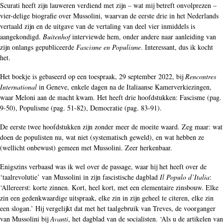
Scurati heeft zijn lauweren verdiend met zijn – wat mij betreft onvolprezen –
vier-delige biografie over Mussolini, waarvan de eerste drie in het Nederlands
vertaald zijn en de uitgave van de vertaling van deel vier inmiddels is
aangekondigd.
Buitenhof
interviewde hem, onder andere naar aanleiding van
zijn onlangs gepubliceerde
Fascisme en Populisme
. Interessant, dus ik kocht
het.
Het boekje is gebaseerd op een toespraak, 29 september 2022, bij
Rencontres
International
in Geneve, enkele dagen na de Italiaanse Kamerverkiezingen,
waar Meloni aan de macht kwam. Het heeft drie hoofdstukken: Fascisme (pag.
9-50), Populisme (pag. 51-82), Democratie (pag. 83-91).
De eerste twee hoofdstukken zijn zonder meer de moeite waard. Zeg maar: wat
doen de populisten nu, wat niet (systematisch geweld), en wat hebben ze
(wellicht onbewust) gemeen met Mussolini. Zeer herkenbaar.
Enigszins verbaasd was ik wel over de passage, waar hij het heeft over de
‘taalrevolutie’ van Mussolini in zijn fascistische dagblad
Il Populo d’Italia
:
‘Allereerst: korte zinnen. Kort, heel kort, met een elementaire zinsbouw. Elke
zin een gedenkwaardige uitspraak, elke zin in zijn geheel te citeren, elke zin
een slogan.’ Hij vergelijkt dat met het taalgebruik van Treves, de voorganger
van Mussolini bij
Avanti
, het dagblad van de socialisten. ‘Als u de artikelen van