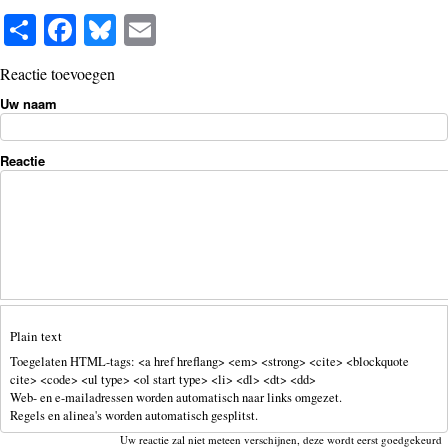
S
Fa
Bl
E
ha
ce
ue
m
Reactie toevoegen
re
bo
sk
ail
Uw naam
ok
y
Reactie
Plain text
Toegelaten HTML-tags: <a href hreflang> <em> <strong> <cite> <blockquote
cite> <code> <ul type> <ol start type> <li> <dl> <dt> <dd>
Web- en e-mailadressen worden automatisch naar links omgezet.
Regels en alinea's worden automatisch gesplitst.
Uw reactie zal niet meteen verschijnen, deze wordt eerst goedgekeurd