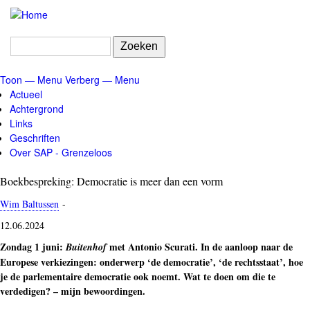
Overslaan
en
naar
Zoeken
de
inhoud
Toon — Menu
Verberg — Menu
gaan
Menu
Actueel
Achtergrond
Links
Geschriften
Over SAP - Grenzeloos
Boekbespreking: Democratie is meer dan een vorm
Wim Baltussen
-
12.06.2024
Zondag 1 juni:
met Antonio Scurati. In de aanloop naar de
Buitenhof
Europese verkiezingen: onderwerp ‘de democratie’, ‘de rechtsstaat’, hoe
je de parlementaire democratie ook noemt. Wat te doen om die te
verdedigen? – mijn bewoordingen.