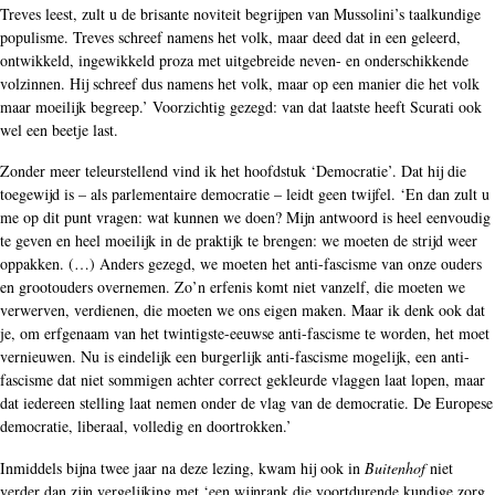
Treves leest, zult u de brisante noviteit begrijpen van Mussolini’s taalkundige
populisme. Treves schreef namens het volk, maar deed dat in een geleerd,
ontwikkeld, ingewikkeld proza met uitgebreide neven- en onderschikkende
volzinnen. Hij schreef dus namens het volk, maar op een manier die het volk
maar moeilijk begreep.’ Voorzichtig gezegd: van dat laatste heeft Scurati ook
wel een beetje last.
Zonder meer teleurstellend vind ik het hoofdstuk ‘Democratie’. Dat hij die
toegewijd is – als parlementaire democratie – leidt geen twijfel. ‘En dan zult u
me op dit punt vragen: wat kunnen we doen? Mijn antwoord is heel eenvoudig
te geven en heel moeilijk in de praktijk te brengen: we moeten de strijd weer
oppakken. (…) Anders gezegd, we moeten het anti-fascisme van onze ouders
en grootouders overnemen. Zo’n erfenis komt niet vanzelf, die moeten we
verwerven, verdienen, die moeten we ons eigen maken. Maar ik denk ook dat
je, om erfgenaam van het twintigste-eeuwse anti-fascisme te worden, het moet
vernieuwen. Nu is eindelijk een burgerlijk anti-fascisme mogelijk, een anti-
fascisme dat niet sommigen achter correct gekleurde vlaggen laat lopen, maar
dat iedereen stelling laat nemen onder de vlag van de democratie. De Europese
democratie, liberaal, volledig en doortrokken.’
Inmiddels bijna twee jaar na deze lezing, kwam hij ook in
Buitenhof
niet
verder dan zijn vergelijking met ‘een wijnrank die voortdurende kundige zorg