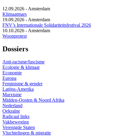
12.09.2026
-
Amsterdam
Klimaatmars
19.09.2026
-
Amsterdam
FNV’s Internationale Solidariteitsfestival 2026
10.10.2026
-
Amsterdam
Woonprotest
Dossiers
Anti-racisme/fascisme
Ecologie & klimaat
Economie
Europa
Feminisme & gender
Latijns-Amerika
Marxisme
Midden-Oosten & Noord Afrika
Nederland
Oekraïne
Radicaal links
Vakbeweging
Verenigde Staten
Vluchtelingen & migratie