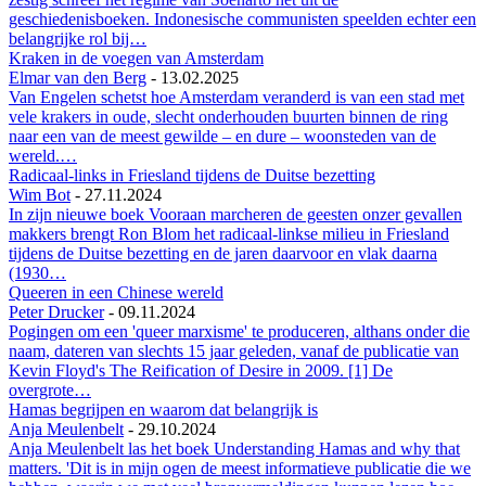
geschiedenisboeken. Indonesische communisten speelden echter een
belangrijke rol bij…
Kraken in de voegen van Amsterdam
Elmar van den Berg
-
13.02.2025
Van Engelen schetst hoe Amsterdam veranderd is van een stad met
vele krakers in oude, slecht onderhouden buurten binnen de ring
naar een van de meest gewilde – en dure – woonsteden van de
wereld.…
Radicaal-links in Friesland tijdens de Duitse bezetting
Wim Bot
-
27.11.2024
In zijn nieuwe boek Vooraan marcheren de geesten onzer gevallen
makkers brengt Ron Blom het radicaal-linkse milieu in Friesland
tijdens de Duitse bezetting en de jaren daarvoor en vlak daarna
(1930…
Queeren in een Chinese wereld
Peter Drucker
-
09.11.2024
Pogingen om een 'queer marxisme' te produceren, althans onder die
naam, dateren van slechts 15 jaar geleden, vanaf de publicatie van
Kevin Floyd's The Reification of Desire in 2009. [1] De
overgrote…
Hamas begrijpen en waarom dat belangrijk is
Anja Meulenbelt
-
29.10.2024
Anja Meulenbelt las het boek Understanding Hamas and why that
matters. 'Dit is in mijn ogen de meest informatieve publicatie die we