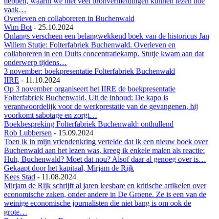
hebben, waarin we met veel bronvermeldingen kunnen lezen hoe
vaak…
Overleven en collaboreren in Buchenwald
Wim Bot
-
25.10.2024
Onlangs verscheen een belangwekkend boek van de historicus Jan
Willem Stutje: Folterfabriek Buchenwald. Overleven en
collaboreren in een Duits concentratiekamp. Stutje kwam aan dat
onderwerp tijdens…
3 november: boekpresentatie Folterfabriek Buchenwald
IIRE
-
11.10.2024
Op 3 november organiseert het IIRE de boekpresentatie
Folterfabriek Buchenwald. Uit de inhoud: De kapo is
verantwoordelijk voor de werkprestatie van de gevangenen, hij
voorkomt sabotage en zorgt…
Boekbespreking Folterfabriek Buchenwald: onthullend
Rob Lubbersen
-
15.09.2024
Toen ik in mijn vriendenkring vertelde dat ik een nieuw boek over
Buchenwald aan het lezen was, kreeg ik enkele malen als reactie:
Huh, Buchenwald? Moet dat nou? Alsof daar al genoeg over is…
Gekaapt door het kapitaal, Mirjam de Rijk
Kees Stad
-
11.08.2024
Mirjam de Rijk schrijft al jaren leesbare en kritische artikelen over
economische zaken, onder andere in De Groene. Ze is een van de
weinige economische journalisten die niet bang is om ook de
grote…