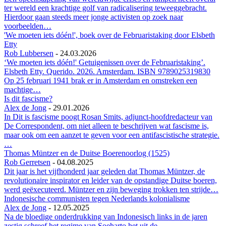
ter wereld een krachtige golf van radicalisering teweeggebracht.
Hierdoor gaan steeds meer jonge activisten op zoek naar
voorbeelden…
'We moeten iets dóén!', boek over de Februaristaking door Elsbeth
Etty
Rob Lubbersen
-
24.03.2026
‘We moeten iets dóén!' Getuigenissen over de Februaristaking’.
Elsbeth Etty. Querido. 2026. Amsterdam. ISBN 9789025319830
Op 25 februari 1941 brak er in Amsterdam en omstreken een
machtige…
Is dit fascisme?
Alex de Jong
-
29.01.2026
In Dit is fascisme poogt Rosan Smits, adjunct-hoofdredacteur van
De Correspondent, om niet alleen te beschrijven wat fascisme is,
maar ook om een aanzet te geven voor een antifascistische strategie.
…
Thomas Müntzer en de Duitse Boerenoorlog (1525)
Rob Gerretsen
-
04.08.2025
Dit jaar is het vijfhonderd jaar geleden dat Thomas Müntzer, de
revolutionaire inspirator en leider van de opstandige Duitse boeren,
werd geëxecuteerd. Müntzer en zijn beweging trokken ten strijde…
Indonesische communisten tegen Nederlands kolonialisme
Alex de Jong
-
12.05.2025
Na de bloedige onderdrukking van Indonesisch links in de jaren
zestig schreef het regime van Soeharto het uit de