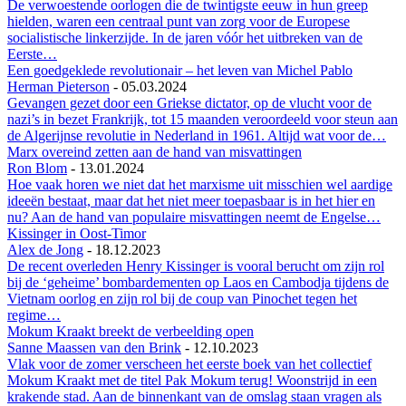
De verwoestende oorlogen die de twintigste eeuw in hun greep
hielden, waren een centraal punt van zorg voor de Europese
socialistische linkerzijde. In de jaren vóór het uitbreken van de
Eerste…
Een goedgeklede revolutionair – het leven van Michel Pablo
Herman Pieterson
-
05.03.2024
Gevangen gezet door een Griekse dictator, op de vlucht voor de
nazi’s in bezet Frankrijk, tot 15 maanden veroordeeld voor steun aan
de Algerijnse revolutie in Nederland in 1961. Altijd wat voor de…
Marx overeind zetten aan de hand van misvattingen
Ron Blom
-
13.01.2024
Hoe vaak horen we niet dat het marxisme uit misschien wel aardige
ideeën bestaat, maar dat het niet meer toepasbaar is in het hier en
nu? Aan de hand van populaire misvattingen neemt de Engelse…
Kissinger in Oost-Timor
Alex de Jong
-
18.12.2023
De recent overleden Henry Kissinger is vooral berucht om zijn rol
bij de ‘geheime’ bombardementen op Laos en Cambodja tijdens de
Vietnam oorlog en zijn rol bij de coup van Pinochet tegen het
regime…
Mokum Kraakt breekt de verbeelding open
Sanne Maassen van den Brink
-
12.10.2023
Vlak voor de zomer verscheen het eerste boek van het collectief
Mokum Kraakt met de titel Pak Mokum terug! Woonstrijd in een
krakende stad. Aan de binnenkant van de omslag staan vragen als