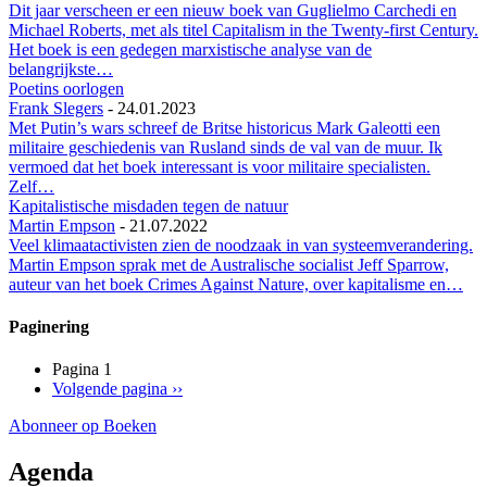
Dit jaar verscheen er een nieuw boek van Guglielmo Carchedi en
Michael Roberts, met als titel Capitalism in the Twenty-first Century.
Het boek is een gedegen marxistische analyse van de
belangrijkste…
Poetins oorlogen
Frank Slegers
-
24.01.2023
Met Putin’s wars schreef de Britse historicus Mark Galeotti een
militaire geschiedenis van Rusland sinds de val van de muur. Ik
vermoed dat het boek interessant is voor militaire specialisten.
Zelf…
Kapitalistische misdaden tegen de natuur
Martin Empson
-
21.07.2022
Veel klimaatactivisten zien de noodzaak in van systeemverandering.
Martin Empson sprak met de Australische socialist Jeff Sparrow,
auteur van het boek Crimes Against Nature, over kapitalisme en…
Paginering
Pagina 1
Volgende pagina
››
Abonneer op Boeken
Agenda