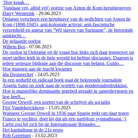
‘Hoe kraak…
'Vandaag vrij, altijd vrij': poëzie van Anton de Kom heruitgegeven
Harry Westerink
-
29.06.2023
Onlangs verscheen een heruitgave van de gedichten van Anton de
Kom (1898-1945), anti-koloniale activist, anti-fascistische
verzetsheld en auteur van “Wij slaven van Suriname”, de beroemde
aanklacht…
De gelaagde oorlog
Willem Bos
-
07.06.2023
De oorlog in Oekraïne en de vraag hoe links zich daar tegenover op
moet stellen leidt in de hele wereld tot heftige discussies. Daarom is
iedere serieuze bijdrage aan die discussie van belang. Guido…
Hoe mannen aan de macht kwamen
Ida Dequeecker
-
24.05.2023
In een gedurfd en radicaal boek gaat de bekroonde journaliste
Angela Saini op zoek naar de wortels van genderonderdrukking.
Hoe is mannelijke dominantie ingebed geraakt in samenlevingen en
hoe heeft…
George Orwell, een portret van de schrijver als socialist
Flor Vandekerckhove
-
15.05.2023
Wanneer George Orwell in 1936 naar Spanje trekt om daar tegen
Franco te vechten, doet hij dat als een partijloze sympathisant. ’t
Liefst zou hij zich bij de Internationale Brigades…
Het kapitalisme in de 21e eeuw
Rob Gerretsen
-
13.02.2023