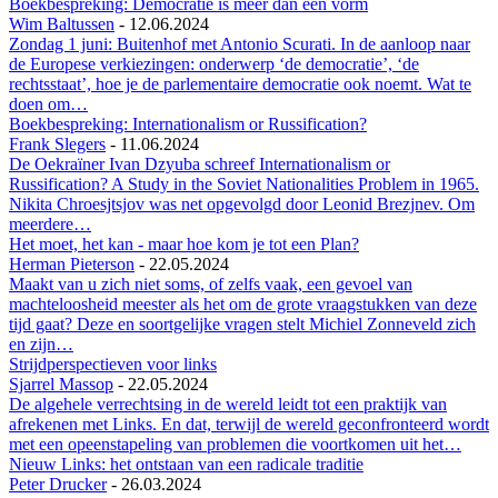
Boekbespreking: Democratie is meer dan een vorm
Wim Baltussen
-
12.06.2024
Zondag 1 juni: Buitenhof met Antonio Scurati. In de aanloop naar
de Europese verkiezingen: onderwerp ‘de democratie’, ‘de
rechtsstaat’, hoe je de parlementaire democratie ook noemt. Wat te
doen om…
Boekbespreking: Internationalism or Russification?
Frank Slegers
-
11.06.2024
De Oekraïner Ivan Dzyuba schreef Internationalism or
Russification? A Study in the Soviet Nationalities Problem in 1965.
Nikita Chroesjtsjov was net opgevolgd door Leonid Brezjnev. Om
meerdere…
Het moet, het kan - maar hoe kom je tot een Plan?
Herman Pieterson
-
22.05.2024
Maakt van u zich niet soms, of zelfs vaak, een gevoel van
machteloosheid meester als het om de grote vraagstukken van deze
tijd gaat? Deze en soortgelijke vragen stelt Michiel Zonneveld zich
en zijn…
Strijdperspectieven voor links
Sjarrel Massop
-
22.05.2024
De algehele verrechtsing in de wereld leidt tot een praktijk van
afrekenen met Links. En dat, terwijl de wereld geconfronteerd wordt
met een opeenstapeling van problemen die voortkomen uit het…
Nieuw Links: het ontstaan van een radicale traditie
Peter Drucker
-
26.03.2024