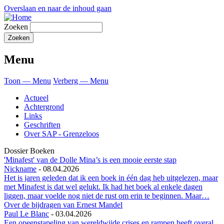
Overslaan en naar de inhoud gaan
Zoeken
Menu
Toon — Menu
Verberg — Menu
Actueel
Achtergrond
Links
Geschriften
Over SAP - Grenzeloos
Dossier Boeken
'Minafest' van de Dolle Mina’s is een mooie eerste stap
Nickname
-
08.04.2026
Het is jaren geleden dat ik een boek in één dag heb uitgelezen, maar
met Minafest is dat wel gelukt. Ik had het boek al enkele dagen
liggen, maar voelde nog niet de rust om erin te beginnen. Maar…
Over de bijdragen van Ernest Mandel
Paul Le Blanc
-
03.04.2026
Een opeenstapeling van wereldwijde crises en rampen heeft overal