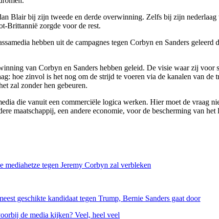
 dromen.
an Blair bij zijn tweede en derde overwinning. Zelfs bij zijn nederla
t-Brittannië zorgde voor de rest.
massamedia hebben uit de campagnes tegen Corbyn en Sanders geleerd da
rwinning van Corbyn en Sanders hebben geleid. De visie waar zij voor s
g: hoe zinvol is het nog om de strijd te voeren via de kanalen van de tra
 het zal zonder hen gebeuren.
media die vanuit een commerciële logica werken. Hier moet de vraag ni
ere maatschappij, een andere economie, voor de bescherming van het l
tse mediahetze tegen Jeremy Corbyn zal verbleken
meest geschikte kandidaat tegen Trump, Bernie Sanders gaat door
rbij de media kijken? Veel, heel veel