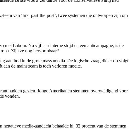
seerde Britse vrouw zei dat ze voor de Conservatieve Partij had
teem van ‘first-past-the-post’, twee systemen die ontworpen zijn om
zo met Labour. Na vijf jaar interne strijd en een anticampagne, is de
Europa. Zijn ze nog hervormbaar?
chtig aan bod in de grote massamedia. De logische vraag die er op volgt
rdt aan de mainstream is toch verloren moeite.
un krant hadden gezien. Jonge Amerikanen stemmen overweldigend voor
tie vonden.
ken negatieve media-aandacht behaalde hij 32 procent van de stemmen,