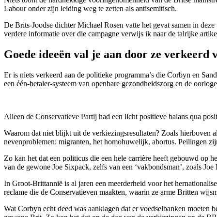
Labour onder zijn leiding weg te zetten als antisemitisch.
De Brits-Joodse dichter Michael Rosen vatte het gevat samen in deze ui
verdere informatie over die campagne verwijs ik naar de talrijke artike
Goede ideeën val je aan door ze verkeerd v
Er is niets verkeerd aan de politieke programma’s die Corbyn en Sand
een één-betaler-systeem van openbare gezondheidszorg en de oorlogen 
Alleen de Conservatieve Partij had een licht positieve balans qua posi
Waarom dat niet blijkt uit de verkiezingsresultaten? Zoals hierboven al
nevenproblemen: migranten, het homohuwelijk, abortus. Peilingen zijn
Zo kan het dat een politicus die een hele carrière heeft gebouwd op h
van de gewone Joe Sixpack, zelfs van een ‘vakbondsman’, zoals Joe 
In Groot-Brittannië is al jaren een meerderheid voor het hernationali
reclame die de Conservatieven maakten, waarin ze arme Britten wijs
Wat Corbyn echt deed was aanklagen dat er voedselbanken moeten besta