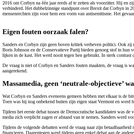
2016 om Corbyn na één jaar reeds af te zetten als voorzitter. Hij e
verhinderd. Het dubbelzinnige standpunt over Brexit dat Corbyn in 2
mensenrechten zijn voor hem een vorm van antisemitisme. Het gevaar v
Eigen fouten oorzaak falen?
Sanders en Corbyn zijn geen boven kritiek verheven politici. Ook zij 
Boris Johnson en de Conservatieve Partij bieden genoeg stof in hun v
lijken in de kast. Het werd nooit tegen hen gebruikt. In sterk contras
De vraag is niet of Corbyn en Sanders fouten maakten, de vraag is w
aangerekend.
Massamedia, geen ‘neutrale-objectieve’ wa
Wat Corbyn en Sanders eveneens gemeen hebben met elkaar is de bit
Toen was hij nog onbekend buiten zijn eigen staat Vermont en werd h
Tijdens het eerste debat tussen de Democratische kandidaten was de 
media zich verplicht zagen er afstand van te nemen. Sanders werd voo
Tijdens de volgende debatten werd de vraag naar zijn betaalbaarheid
financieren. Daarentegen werd tijdens geen enkel debat aan de andere