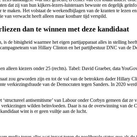
 dat zij van hun kijkers-lezers-luisteraars bewuste en degelijk geïnf
r te maken. Het volstaat de weekendbijlagen van de kranten te lezen en
e van verwacht heeft alleen maar kostbare tijd verspild.
erliezen dan te winnen met deze kandidaat
s de bitsigheid waarmee het eigen partijapparaat alles in stelling heef
et campagneteam van Hillary Clinton en het partijbestuur DNC van de 
) en alleen kiezers onder 25 (rechts). Tabel: David Graeber, data YouGo
at zou geworden zijn en tot de val van de betrokken dader Hillary Cli
ante verkiezingsfraude van de Democraten tegen Sanders. In 2020 werde
 ‘structureel antisemitisme’ van Labour onder Corbyn gemeen dat ze vol
e verkiezingen wilden beïnvloeden. Daar is na de overwinning van de 
kandidaat wint is er geen vuiltje aan de lucht.
am media tegen alles wat ingaat tegen de neoliberale status quo als d