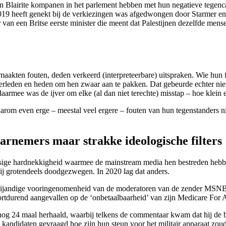
n zijn Blairite kompanen in het parlement hebben met hun negatieve teg
019 heeft genekt bij de verkiezingen was afgedwongen door Starmer en 
an een Britse eerste minister die meent dat Palestijnen dezelfde mens
maakten fouten, deden verkeerd (interpreteerbare) uitspraken. Wie hun fo
erleden en heden om hen zwaar aan te pakken. Dat gebeurde echter niet
t daarmee was de ijver om elke (al dan niet terechte) misstap – hoe klei
aarom even erge – meestal veel ergere – fouten van hun tegenstanders 
arnemers maar strakke ideologische filters
sige hardnekkigheid waarmee de mainstream media hen bestreden hebbe
ij grotendeels doodgezwegen. In 2020 lag dat anders.
vijandige vooringenomenheid van de moderatoren van de zender MSNBC – 
rtdurend aangevallen op de ‘onbetaalbaarheid’ van zijn Medicare For A
 nog 24 maal herhaald, waarbij telkens de commentaar kwam dat hij de 
 kandidaten gevraagd hoe zijn hun steun voor het militair apparaat zoud