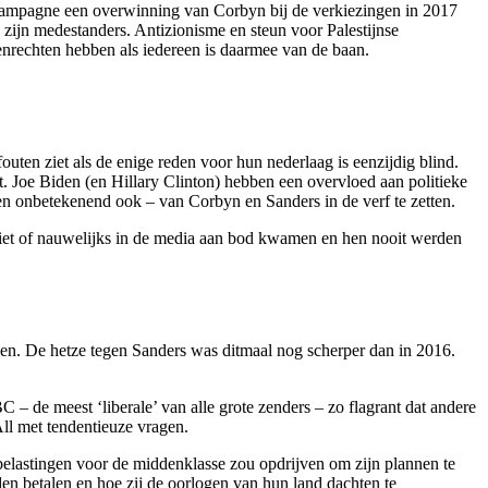
encampagne een overwinning van Corbyn bij de verkiezingen in 2017
zijn medestanders. Antizionisme en steun voor Palestijnse
enrechten hebben als iedereen is daarmee van de baan.
uten ziet als de enige reden voor hun nederlaag is eenzijdig blind.
. Joe Biden (en Hillary Clinton) hebben een overvloed aan politieke
n en onbetekenend ook – van Corbyn en Sanders in de verf te zetten.
niet of nauwelijks in de media aan bod kwamen en hen nooit werden
n. De hetze tegen Sanders was ditmaal nog scherper dan in 2016.
de meest ‘liberale’ van alle grote zenders – zo flagrant dat andere
ll met tendentieuze vragen.
belastingen voor de middenklasse zou opdrijven om zijn plannen te
en betalen en hoe zij de oorlogen van hun land dachten te