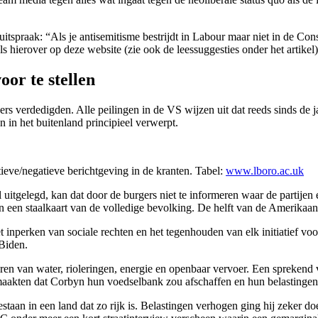
tspraak: “Als je antisemitisme bestrijdt in Labour maar niet in de Cons
ls hierover op deze website (zie ook de leessuggesties onder het artikel)
oor te stellen
ers verdedigden. Alle peilingen in de VS wijzen uit dat reeds sinds de
in het buitenland principieel verwerpt.
tieve/negatieve berichtgeving in de kranten. Tabel:
www.lboro.ac.uk
 uitgelegd, kan dat door de burgers niet te informeren waar de partijen e
 een staalkaart van de volledige bevolking. De helft van de Amerikaan
et inperken van sociale rechten en het tegenhouden van elk initiatief 
Biden.
seren van water, rioleringen, energie en openbaar vervoer. Een spreken
maakten dat Corbyn hun voedselbank zou afschaffen en hun belastinge
an in een land dat zo rijk is. Belastingen verhogen ging hij zeker doen