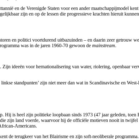
ittannië en de Verenigde Staten voor een ander maatschappijmodel kent
elijkbaar zijn en op de lessen die progressieve krachten hieruit kunnen
toren en politici voortdurend uitbazuinden – en daarin zeer getrouw w
ns programma was in de jaren 1960-70 gewoon de
mainstream
.
Zijn ideeën voor hernationalisering van water, riolering, openbaar verv
linkse standpunten’ zijn niet meer dan wat in Scandinavische en West-
. Hij is heel zijn politieke loopbaan sinds 1973 (47 jaar geleden, toe
ie zijn land voerde, waarvoor hij de officiële motieven nooit in twijfel
 African-Americans.
kent de terugkeer van het Blairisme en zijn soft-neoliberale programm