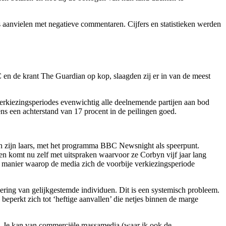
aanvielen met negatieve commentaren. Cijfers en statistieken werden
n de krant The Guardian op kop, slaagden zij er in van de meest
verkiezingsperiodes evenwichtig alle deelnemende partijen aan bod
s een achterstand van 17 procent in de peilingen goed.
an zijn laars, met het programma BBC Newsnight als speerpunt.
 en komt nu zelf met uitspraken waarvoor ze Corbyn vijf jaar lang
e manier waarop de media zich de voorbije verkiezingsperiode
wering van gelijkgestemde individuen. Dit is een systemisch probleem.
beperkt zich tot ‘heftige aanvallen’ die netjes binnen de marge
de. Je kan van commerciële massamedia (waar ik ook de