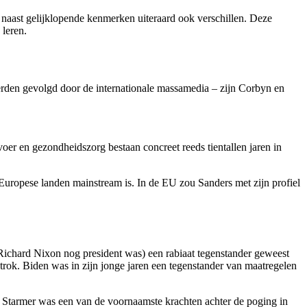
 naast gelijklopende kenmerken uiteraard ook verschillen. Deze
 leren.
erden gevolgd door de internationale massamedia – zijn Corbyn en
oer en gezondheidszorg bestaan concreet reeds tientallen jaren in
Europese landen mainstream is. In de EU zou Sanders met zijn profiel
n Richard Nixon nog president was) een rabiaat tegenstander geweest
 trok. Biden was in zijn jonge jaren een tegenstander van maatregelen
a. Starmer was een van de voornaamste krachten achter de poging in