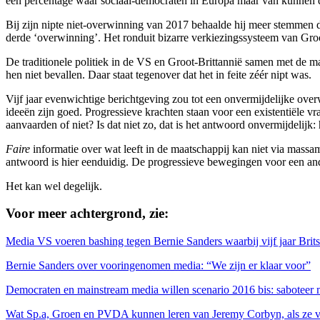
een percentage waar sociaal-democraten in Europa maar van kunnen
Bij zijn nipte niet-overwinning van 2017 behaalde hij meer stemmen d
derde ‘overwinning’. Het ronduit bizarre verkiezingssysteem van Groo
De traditionele politiek in de VS en Groot-Brittannië samen met de 
hen niet bevallen. Daar staat tegenover dat het in feite zéér nipt was.
Vijf jaar evenwichtige berichtgeving zou tot een onvermijdelijke ove
ideeën zijn goed. Progressieve krachten staan voor een existentiële vraa
aanvaarden of niet? Is dat niet zo, dat is het antwoord onvermijdelijk:
Faire
informatie over wat leeft in de maatschappij kan niet via massa
antwoord is hier eenduidig. De progressieve bewegingen voor een and
Het kan wel degelijk.
Voor meer achtergrond, zie:
Media VS voeren bashing tegen Bernie Sanders waarbij vijf jaar Bri
Bernie Sanders over vooringenomen media: “We zijn er klaar voor”
Democraten en mainstream media willen scenario 2016 bis: saboteer 
Wat Sp.a, Groen en PVDA kunnen leren van Jeremy Corbyn, als ze voo