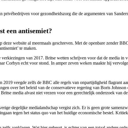
 privébedrijven voor gezondheidszorg die de argumenten van Sanders 
st een antisemiet?
p deze website al meermaals geschreven. Met de openbare zender BBC e
‘antisemiet’ te maken.
 verkiezingen van 2017. Britse wetten schrijven voor dat de media in 
ar Corbyn echt voor stond. In amper zeven weken maakte hij vervolgen
In 2019 veegde zelfs de BBC alle regels van onpartijdigheid flagrant a
dingen over het beleid van de conservatieve regering van Boris Johnson
Britse media alvast niet vrezen voor een gerechtelijk onderzoek van d
overige degelijke medialandschap vergist zich. Er is geen grote samenz
ingaan tegen het status quo van het huidige economische bestel. Kritiek 
 zelfs aanklagen. Wat hier gebeurt, is echter van een totaal andere or