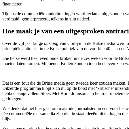
financieren.
Tijdens de commerciële onderbrekingen werd reclame uitgezonden van
verdraaid, geïnterpreteerd, telkens in zijn nadeel.
Hoe maak je van een uitgesproken antiraci
Over de vijf jaar lange
bashing
van Corbyn in de Britse media werd o
principiële antiracist in de Britse politiek van de voorbije 40 jaar een 
Die hetze werd heel even onderbroken in de zes weken voor de Britse
moeten laten komen. Miljoenen Britten konden toen heel even zien wa
Dat is een fout die de Britse media geen tweede keer zouden maken. 
Ditzelfde programma klopt zich nu op de borst met ‘kritische’ uitzen
hebben aangevallen. Stoer. Met Boris Johnson aan het roer moeten de 
gedroegen.
Wie denkt dat het hier gaat om malafide journalisten in een voor het 
De commerciële massamedia zijn niet in staat ideeën uit te dragen die 
blijven.
Een samenzwering kan je nog ontmaskeren, slechte journalisten kan je