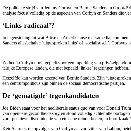
De politieke strijd van Jeremy Corbyn en Bernie Sanders in Groot-Br
analyse focust volledig op de aspecten van Corbyn en Sanders die verg
‘Links-radicaal’?
In tegenstelling tot wat Britse en Amerikaanse massamedia, commenta
Sanders allesbehalve ‘uitgesproken links’ of ‘socialistisch’. Corby
Zo heeft Corbyn nooit gepleit voor een inperking van privé-eigendom. 
talrijke Europese landen, die niet bepaald ‘linkse’ regeringen hebben.
Hetzelfde kan worden gezegd van Bernie Sanders. Zijn ‘uitgesproken 
een centrumpoliticus zijn binnen de sociaal-democratische partijen.
De ‘gematigde’ tegenkandidaten
Joe Biden staat voor het neoliberale status quo van voor Donald Trump
van openbare gezondheidszorg en stond volledig achter alle oorlogen d
voor positieve discriminatie van etnische minderheden, in hoofdzaak
Keir Starmer, de opvolger van Corbyn als voorzitter van Labour, bete