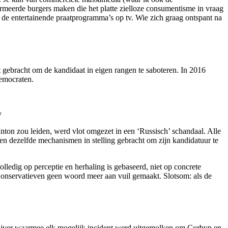
ormeerde burgers maken die het platte zielloze consumentisme in vraag
 de entertainende praatprogramma’s op tv. Wie zich graag ontspant na
t gebracht om de kandidaat in eigen rangen te saboteren. In 2016
Democraten.
v
nton zou leiden, werd vlot omgezet in een ‘Russisch’ schandaal. Alle
n dezelfde mechanismen in stelling gebracht om zijn kandidatuur te
ledig op perceptie en herhaling is gebaseerd, niet op concrete
Conservatieven geen woord meer aan vuil gemaakt. Slotsom: als de
e ijver waarmee elk mogelijk incident werd uitgemolken om Corbyn en