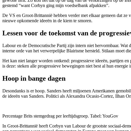
gewone Brit. Zo kon het dat op de dag van de verkiezingen op de BBC
gestemd “want Corbyn ging mijn voedselbank afpakken”.
De VS en Groot-Brittannië hebben verder met elkaar gemeen dat ze ve
nieuwe opkomende ideeën in de kiem te smoren.
Lessen voor de toekomst van de progressiev
Labour en de Democratische Partij zijn intern niet hervormbaar. Wat de
interne orde van het verwerpelijke Blairisme hersteld. Stilaan moet d
Het kan niet langer worden ontkend: progressieve ideeën, partijen en p
is deze: steken alle progressieve bewegingen niet best al hun energie i
Hoop in bange dagen
Desondanks is er hoop. Sanders heeft miljoenen Amerikanen gemobili
de ideeën van Sanders. Politici als Alexandra Ocasio-Cortez, Ilhan 
Percentage Brits stemgedrag per leeftijdsgroep. Tabel: YouGov
In Groot-Brittannië heeft Corbyn van Labour de grootste sociaal-demo