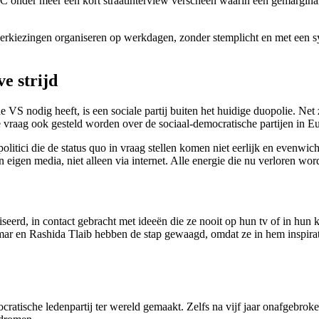
 onder meer een kort straatinterview verscheen waarin een gemarginali
rkiezingen organiseren op werkdagen, zonder stemplicht en met een sys
e strijd
 VS nodig heeft, is een sociale partij buiten het huidige duopolie. Net 
ie vraag ook gesteld worden over de sociaal-democratische partijen in 
olitici die de status quo in vraag stellen komen niet eerlijk en evenwi
n eigen media, niet alleen via internet. Alle energie die nu verloren wo
seerd, in contact gebracht met ideeën die ze nooit op hun tv of in h
Omar en Rashida Tlaib hebben de stap gewaagd, omdat ze in hem inspira
cratische ledenpartij ter wereld gemaakt. Zelfs na vijf jaar onafgebro