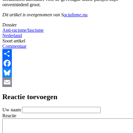
onverminderd groot.
Dit artikel is overgenomen van S
ocialisme.nu
.
Dossier
Anti-racisme/fascisme
Nederland
Soort artikel
Commentaar
Share
Facebook
Bluesky
Email
Reactie toevoegen
Uw naam
Reactie