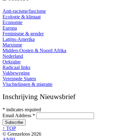
Anti-racisme/fascisme
Ecologie & klimaat
Economie
Europa
Feminisme & gender
Latijns-Amerika
Marxisme
Midden-Oosten & Noord Afrika
Nederland
Oekraïne
Radicaal links
Vakbeweging
Verenigde Staten
Vluchtelingen & migratie
Inschrijving Nieuwsbrief
*
indicates required
Email Address
*
↑ TOP
© Grenzeloos 2026
ANBI