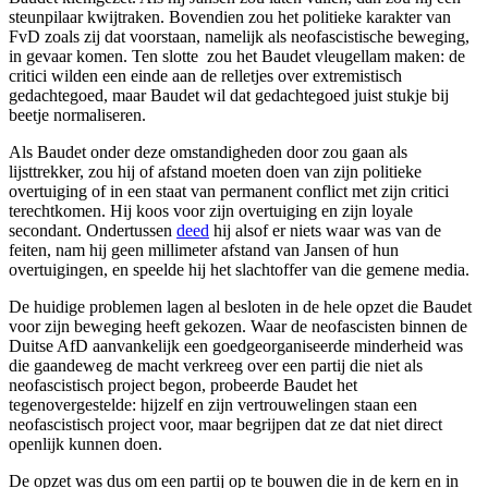
steunpilaar kwijtraken. Bovendien zou het politieke karakter van
FvD zoals zij dat voorstaan, namelijk als neofascistische beweging,
in gevaar komen. Ten slotte zou het Baudet vleugellam maken: de
critici wilden een einde aan de relletjes over extremistisch
gedachtegoed, maar Baudet wil dat gedachtegoed juist stukje bij
beetje normaliseren.
Als Baudet onder deze omstandigheden door zou gaan als
lijsttrekker, zou hij of afstand moeten doen van zijn politieke
overtuiging of in een staat van permanent conflict met zijn critici
terechtkomen. Hij koos voor zijn overtuiging en zijn loyale
secondant. Ondertussen
deed
hij alsof er niets waar was van de
feiten, nam hij geen millimeter afstand van Jansen of hun
overtuigingen, en speelde hij het slachtoffer van die gemene media.
De huidige problemen lagen al besloten in de hele opzet die Baudet
voor zijn beweging heeft gekozen. Waar de neofascisten binnen de
Duitse AfD aanvankelijk een goedgeorganiseerde minderheid was
die gaandeweg de macht verkreeg over een partij die niet als
neofascistisch project begon, probeerde Baudet het
tegenovergestelde: hijzelf en zijn vertrouwelingen staan een
neofascistisch project voor, maar begrijpen dat ze dat niet direct
openlijk kunnen doen.
De opzet was dus om een partij op te bouwen die in de kern en in