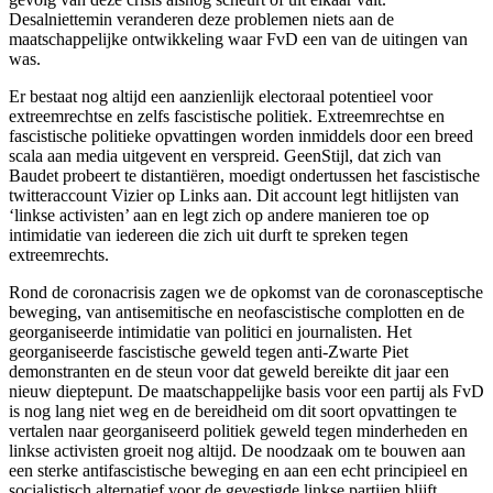
Desalniettemin veranderen deze problemen niets aan de
maatschappelijke ontwikkeling waar FvD een van de uitingen van
was.
Er bestaat nog altijd een aanzienlijk electoraal potentieel voor
extreemrechtse en zelfs fascistische politiek. Extreemrechtse en
fascistische politieke opvattingen worden inmiddels door een breed
scala aan media uitgevent en verspreid. GeenStijl, dat zich van
Baudet probeert te distantiëren, moedigt ondertussen het fascistische
twitteraccount Vizier op Links aan. Dit account legt hitlijsten van
‘linkse activisten’ aan en legt zich op andere manieren toe op
intimidatie van iedereen die zich uit durft te spreken tegen
extreemrechts.
Rond de coronacrisis zagen we de opkomst van de coronasceptische
beweging, van antisemitische en neofascistische complotten en de
georganiseerde intimidatie van politici en journalisten. Het
georganiseerde fascistische geweld tegen anti-Zwarte Piet
demonstranten en de steun voor dat geweld bereikte dit jaar een
nieuw dieptepunt. De maatschappelijke basis voor een partij als FvD
is nog lang niet weg en de bereidheid om dit soort opvattingen te
vertalen naar georganiseerd politiek geweld tegen minderheden en
linkse activisten groeit nog altijd. De noodzaak om te bouwen aan
een sterke antifascistische beweging en aan een echt principieel en
socialistisch alternatief voor de gevestigde linkse partijen blijft