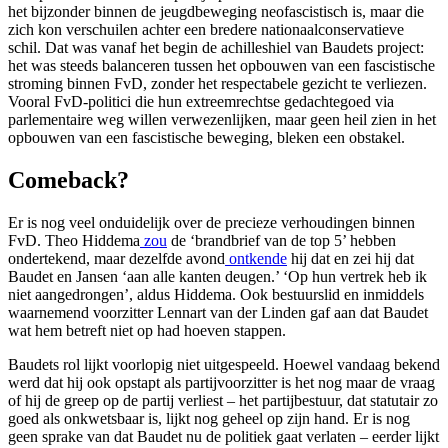
het bijzonder binnen de jeugdbeweging neofascistisch is, maar die
zich kon verschuilen achter een bredere nationaalconservatieve
schil. Dat was vanaf het begin de achilleshiel van Baudets project:
het was steeds balanceren tussen het opbouwen van een fascistische
stroming binnen FvD, zonder het respectabele gezicht te verliezen.
Vooral FvD-politici die hun extreemrechtse gedachtegoed via
parlementaire weg willen verwezenlijken, maar geen heil zien in het
opbouwen van een fascistische beweging, bleken een obstakel.
Comeback?
Er is nog veel onduidelijk over de precieze verhoudingen binnen
FvD. Theo Hiddema
zou
de ‘brandbrief van de top 5’ hebben
ondertekend, maar dezelfde avond
ontkende
hij dat en zei hij dat
Baudet en Jansen ‘aan alle kanten deugen.’ ‘Op hun vertrek heb ik
niet aangedrongen’, aldus Hiddema. Ook bestuurslid en inmiddels
waarnemend voorzitter Lennart van der Linden gaf aan dat Baudet
wat hem betreft niet op had hoeven stappen.
Baudets rol lijkt voorlopig niet uitgespeeld. Hoewel vandaag bekend
werd dat hij ook opstapt als partijvoorzitter is het nog maar de vraag
of hij de greep op de partij verliest – het partijbestuur, dat statutair zo
goed als onkwetsbaar is, lijkt nog geheel op zijn hand. Er is nog
geen sprake van dat Baudet nu de politiek gaat verlaten – eerder lijkt