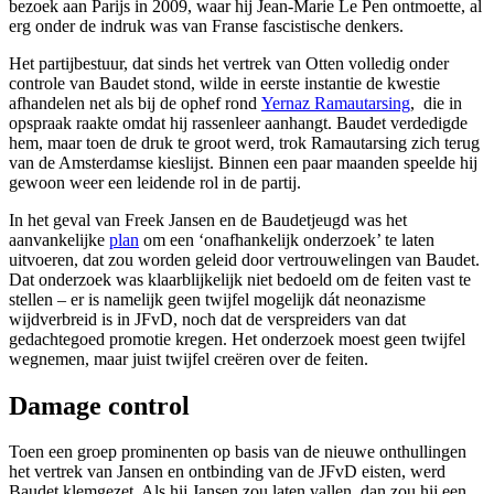
bezoek aan Parijs in 2009, waar hij Jean-Marie Le Pen ontmoette, al
erg onder de indruk was van Franse fascistische denkers.
Het partijbestuur, dat sinds het vertrek van Otten volledig onder
controle van Baudet stond, wilde in eerste instantie de kwestie
afhandelen net als bij de ophef rond
Yernaz Ramautarsing
, die in
opspraak raakte omdat hij rassenleer aanhangt. Baudet verdedigde
hem, maar toen de druk te groot werd, trok Ramautarsing zich terug
van de Amsterdamse kieslijst. Binnen een paar maanden speelde hij
gewoon weer een leidende rol in de partij.
In het geval van Freek Jansen en de Baudetjeugd was het
aanvankelijke
plan
om een ‘onafhankelijk onderzoek’ te laten
uitvoeren, dat zou worden geleid door vertrouwelingen van Baudet.
Dat onderzoek was klaarblijkelijk niet bedoeld om de feiten vast te
stellen – er is namelijk geen twijfel mogelijk dát neonazisme
wijdverbreid is in JFvD, noch dat de verspreiders van dat
gedachtegoed promotie kregen. Het onderzoek moest geen twijfel
wegnemen, maar juist twijfel creëren over de feiten.
Damage control
Toen een groep prominenten op basis van de nieuwe onthullingen
het vertrek van Jansen en ontbinding van de JFvD eisten, werd
Baudet klemgezet. Als hij Jansen zou laten vallen, dan zou hij een