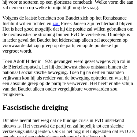
hij voor te sorteren op een glorieuze comeback. Welke vorm die aan
zal nemen en op welke termijn blijft nog de vraag.
Volgens de laatste berichten zou Baudet zich op het Renaissance
Instituut willen richten en
zou
Freek Jansen zijn rechterhand blijven.
Het is heel goed mogelijk dat hij die positie zal willen gebruiken om
de neofascistische stroming binnen FvD te versterken. Duidelijk is
in ieder geval dat Baudet het leiderschap alleen zal accepteren op
voorwaarde dat zijn greep op de partij en op de politieke lijn
vergroot wordt.
Toen Adolf Hitler in 1924 gevangen werd gezet wegens zijn rol in
de Bierkellerputsch, liet hij doelbewust chaos ontstaan binnen de
nationaal-socialistische beweging. Toen hij na dertien maanden
vrijkwam kon hij als redder van de beweging optreden en wist hij
een absolute greep op de partij te verwerven. Het heeft er alle schijn
van dat Baudet alleen onder vergelijkbare voorwaarden zou
terugkeren.
Fascistische dreiging
Dit alles neemt niet weg dat de huidige crisis in FvD uitstekend
nieuws is. Het verzwakt de partij en zal hopelijk tot een slechte
verkiezingsuitslag leiden. Ook is het nog niet uitgesloten dat FvD als
gevolg van deze crisis alsnog scheurt of uit elkaar valt.