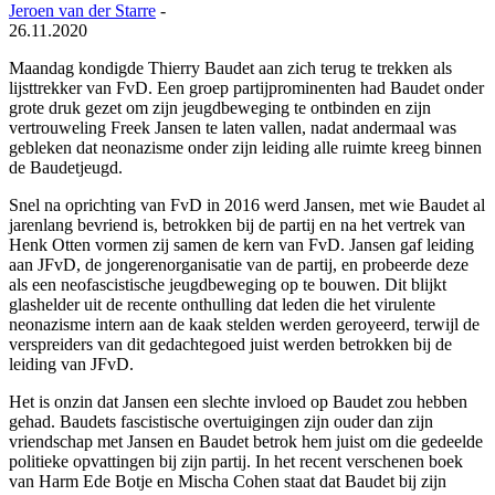
Jeroen van der Starre
-
26.11.2020
Maandag kondigde Thierry Baudet aan zich terug te trekken als
lijsttrekker van FvD. Een groep partijprominenten had Baudet onder
grote druk gezet om zijn jeugdbeweging te ontbinden en zijn
vertrouweling Freek Jansen te laten vallen, nadat andermaal was
gebleken dat neonazisme onder zijn leiding alle ruimte kreeg binnen
de Baudetjeugd.
Snel na oprichting van FvD in 2016 werd Jansen, met wie Baudet al
jarenlang bevriend is, betrokken bij de partij en na het vertrek van
Henk Otten vormen zij samen de kern van FvD. Jansen gaf leiding
aan JFvD, de jongerenorganisatie van de partij, en probeerde deze
als een neofascistische jeugdbeweging op te bouwen. Dit blijkt
glashelder uit de recente onthulling dat leden die het virulente
neonazisme intern aan de kaak stelden werden geroyeerd, terwijl de
verspreiders van dit gedachtegoed juist werden betrokken bij de
leiding van JFvD.
Het is onzin dat Jansen een slechte invloed op Baudet zou hebben
gehad. Baudets fascistische overtuigingen zijn ouder dan zijn
vriendschap met Jansen en Baudet betrok hem juist om die gedeelde
politieke opvattingen bij zijn partij. In het recent verschenen boek
van Harm Ede Botje en Mischa Cohen staat dat Baudet bij zijn