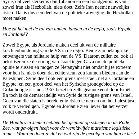
Syrië, dat veel sterker is dan Libanon en een bondgenoot is van
zowel Iran als Hezbollah, niets doet. Zelfs Iran neemt nauwelijks
risico. Dat is dus een deel van de politieke afweging die Hezbollah
moet maken.
Hoe zit het met de rol van andere landen in de regio, zoals Egypte
en Jordanië?
Zowel Egypte als Jordanië maken deel uit van de militaire
krachtenbundeling van de VS in de regio. Beide zijn belangrijke
ontvangers van militaire hulp van de VS. Daarom zullen ze, ook al
bekritiseren ze de oorlog van Israël tegen Gaza om de publieke
opinie te sussen en mogen ze Netanyahu niet omdat hij te extreem
voor hen is, niets doen dat echte steun zou kunnen bieden aan de
Palestijnen. Syrië deelt ook een grens met Israël, net als Jordanië en
Egypte, en een groot deel van het Syrische grondgebied op de
Golanhoogte is sinds 1967 bezet en zelfs geannexeerd door Israël.
En toch is de demarcatielijn van Syrië de rustigste grens van Israël.
Geen van die staten is bereid enig risico te nemen om het Palestijnse
volk te verdedigen. Egypte en Jordanië zien liever dat het verzet
wordt onderdrukt.
De Houthi's in Jemen hebben het gemunt op schepen in de Rode
Zee, wat gevolgen heeft voor de wereldwijde maritieme logistieke
routes.
Waarom doen ze dat en wat zijn de gevolgen van hun acties?