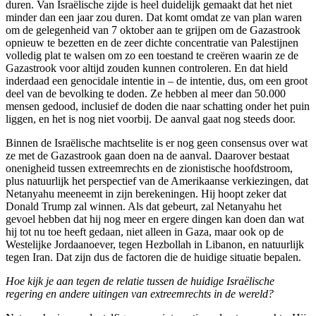
duren. Van Israëlische zijde is heel duidelijk gemaakt dat het niet
minder dan een jaar zou duren. Dat komt omdat ze van plan waren
om de gelegenheid van 7 oktober aan te grijpen om de Gazastrook
opnieuw te bezetten en de zeer dichte concentratie van Palestijnen
volledig plat te walsen om zo een toestand te creëren waarin ze de
Gazastrook voor altijd zouden kunnen controleren. En dat hield
inderdaad een genocidale intentie in – de intentie, dus, om een groot
deel van de bevolking te doden. Ze hebben al meer dan 50.000
mensen gedood, inclusief de doden die naar schatting onder het puin
liggen, en het is nog niet voorbij. De aanval gaat nog steeds door.
Binnen de Israëlische machtselite is er nog geen consensus over wat
ze met de Gazastrook gaan doen na de aanval. Daarover bestaat
onenigheid tussen extreemrechts en de zionistische hoofdstroom,
plus natuurlijk het perspectief van de Amerikaanse verkiezingen, dat
Netanyahu meeneemt in zijn berekeningen. Hij hoopt zeker dat
Donald Trump zal winnen. Als dat gebeurt, zal Netanyahu het
gevoel hebben dat hij nog meer en ergere dingen kan doen dan wat
hij tot nu toe heeft gedaan, niet alleen in Gaza, maar ook op de
Westelijke Jordaanoever, tegen Hezbollah in Libanon, en natuurlijk
tegen Iran. Dat zijn dus de factoren die de huidige situatie bepalen.
Hoe kijk je aan tegen de relatie tussen de huidige Israëlische
regering en andere uitingen van extreemrechts in de wereld?