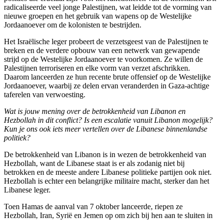
radicaliseerde veel jonge Palestijnen, wat leidde tot de vorming van
nieuwe groepen en het gebruik van wapens op de Westelijke
Jordaanoever om de kolonisten te bestrijden.
Het Israëlische leger probeert de verzetsgeest van de Palestijnen te
breken en de verdere opbouw van een netwerk van gewapende
strijd op de Westelijke Jordaanoever te voorkomen. Ze willen de
Palestijnen terroriseren en elke vorm van verzet afschrikken.
Daarom lanceerden ze hun recente brute offensief op de Westelijke
Jordaanoever, waarbij ze delen ervan veranderden in Gaza-achtige
taferelen van verwoesting.
Wat is jouw mening over de betrokkenheid van Libanon en
Hezbollah in dit conflict?
Is een escalatie vanuit Libanon mogelijk?
Kun je ons ook iets meer vertellen over de Libanese binnenlandse
politiek?
De betrokkenheid van Libanon is in wezen de betrokkenheid van
Hezbollah, want de Libanese staat is er als zodanig niet bij
betrokken en de meeste andere Libanese politieke partijen ook niet.
Hezbollah is echter een belangrijke militaire macht, sterker dan het
Libanese leger.
Toen Hamas de aanval van 7 oktober lanceerde, riepen ze
Hezbollah, Iran, Syrië en Jemen op om zich bij hen aan te sluiten in