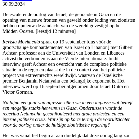
30.09.2024
De escalerende oorlog van Israël, de genocide in Gaza en de
opening van nieuwe fronten van geweld onder leiding van zionisten
hebben opnieuw de aandacht van de wereld gevestigd op het
Midden-Oosten. [leestijd 12 minuten]
Revista Movimento
sprak op 19 september [dus vóór de
grootschalige bombardementen van Israël op Libanon] met Gilbert
Achcar, professor aan de Universiteit van Londen en Libanees
activist die verbonden is aan de Vierde Internationale. In dit
interview geeft Achcar een overzicht van de complexe politieke
situatie in de regio en plaatst die in de context van het politieke
project van extreemrechts wereldwijd, waarvan de Israëlische
premier Benjamin Netanyahu een belangrijke exponent is. Het
interview werd op 16 september afgenomen door Israel Dutra en
Victor Gorman.
Na bijna een jaar van agressie zitten we in een impasse wat betreft
een mogelijk staakt-het-vuren in Gaza.
Ondertussen wordt de
regering Netanyahu geconfronteerd met grote protesten en een
interne politieke crisis.
Wat zijn op korte termijn de vooruitzichten
voor de oorlog onder de huidige zionistische regering?
Het was vanaf het begin af aan duidelijk dat deze oorlog lang zou