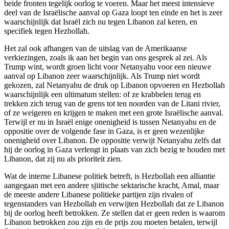
beide fronten tegelijk oorlog te voeren. Maar het meest intensieve
deel van de Israëlische aanval op Gaza loopt ten einde en het is zeer
waarschijnlijk dat Israël zich nu tegen Libanon zal keren, en
specifiek tegen Hezbollah.
Het zal ook afhangen van de uitslag van de Amerikaanse
verkiezingen, zoals ik aan het begin van ons gesprek al zei. Als
Trump wint, wordt groen licht voor Netanyahu voor een nieuwe
aanval op Libanon zeer waarschijnlijk. Als Trump niet wordt
gekozen, zal Netanyahu de druk op Libanon opvoeren en Hezbollah
waarschijnlijk een ultimatum stellen: of ze krabbelen terug en
trekken zich terug van de grens tot ten noorden van de Litani rivier,
of ze weigeren en krijgen te maken met een grote Israëlische aanval.
Terwijl er nu in Israël enige onenigheid is tussen Netanyahu en de
oppositie over de volgende fase in Gaza, is er geen wezenlijke
onenigheid over Libanon. De oppositie verwijt Netanyahu zelfs dat
hij de oorlog in Gaza verlengt in plaats van zich bezig te houden met
Libanon, dat zij nu als prioriteit zien.
Wat de interne Libanese politiek betreft, is Hezbollah een alliantie
aangegaan met een andere sjiitische sektarische kracht, Amal, maar
de meeste andere Libanese politieke partijen zijn rivalen of
tegenstanders van Hezbollah en verwijten Hezbollah dat ze Libanon
bij de oorlog heeft betrokken. Ze stellen dat er geen reden is waarom
Libanon betrokken zou zijn en de prijs zou moeten betalen, terwijl