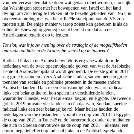
van hen verwachten dat ze doen wat gedaan moet worden, namelijk
dat Washington stopt met het bewapenen van Israël en het land
dwingt om zich terug te trekken uit de bezette gebieden van 1967, in
overeenstemming met wat het officiële standpunt van de VS zou
moeten zijn. De enige manier waarop zoiets kan gebeuren is als de
solidariteitsbeweging genoeg kracht bereikt om dat aan de
Amerikaanse regering op te leggen.
Tot slot, wat is jouw mening over de strategie of de mogelijkheden
om radicaal links in de Arabische wereld op te bouwen?
Radicaal links in de Arabische wereld is erg verzwakt door de
nederlaag van de twee opeenvolgende golven van wat de Arabische
Lente of Arabische opstand wordt genoemd. De eerste golf in 2011
zag grote opstanden in zes Arabische landen, samen met een grote
toename van sociale en politieke protesten in de meeste andere
Arabische landen. Dat creëerde omstandigheden waarin radicaal
links een belangrijke rol kon spelen in verschillende landen,
waaronder Tunesië, waar het allemaal begon, en Egypte. De tweede
golf in 2019 omvatte vier landen. In één daarvan, Soedan, speelde
radicaal links een zeer belangrijke rol. Maar helaas hadden de
nederlagen van die opstanden – vooral de coup van 2013 in Egypte,
de coup van 2021 in Tunesië en de burgeroorlog onder de militairen
die zich in Soedan ontvouwde na de coup van 2021 – allemaal een
enorm negatief effect op radicaal links in de Arabisch-sprekende