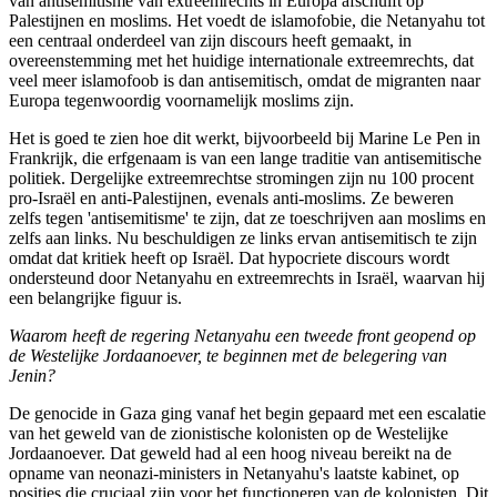
van antisemitisme van extreemrechts in Europa afschuift op
Palestijnen en moslims. Het voedt de islamofobie, die Netanyahu tot
een centraal onderdeel van zijn discours heeft gemaakt, in
overeenstemming met het huidige internationale extreemrechts, dat
veel meer islamofoob is dan antisemitisch, omdat de migranten naar
Europa tegenwoordig voornamelijk moslims zijn.
Het is goed te zien hoe dit werkt, bijvoorbeeld bij Marine Le Pen in
Frankrijk, die erfgenaam is van een lange traditie van antisemitische
politiek. Dergelijke extreemrechtse stromingen zijn nu 100 procent
pro-Israël en anti-Palestijnen, evenals anti-moslims. Ze beweren
zelfs tegen 'antisemitisme' te zijn, dat ze toeschrijven aan moslims en
zelfs aan links. Nu beschuldigen ze links ervan antisemitisch te zijn
omdat dat kritiek heeft op Israël. Dat hypocriete discours wordt
ondersteund door Netanyahu en extreemrechts in Israël, waarvan hij
een belangrijke figuur is.
Waarom heeft de regering Netanyahu een tweede front geopend op
de Westelijke Jordaanoever, te beginnen met de belegering van
Jenin?
De genocide in Gaza ging vanaf het begin gepaard met een escalatie
van het geweld van de zionistische kolonisten op de Westelijke
Jordaanoever. Dat geweld had al een hoog niveau bereikt na de
opname van neonazi-ministers in Netanyahu's laatste kabinet, op
posities die cruciaal zijn voor het functioneren van de kolonisten. Dit