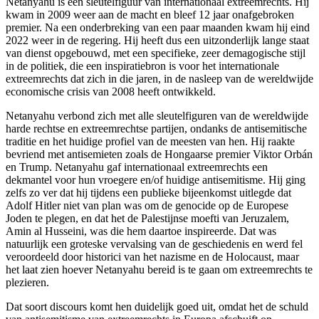
Netanyahu is een sleutelfiguur van internationaal extreemrechts. Hij
kwam in 2009 weer aan de macht en bleef 12 jaar onafgebroken
premier. Na een onderbreking van een paar maanden kwam hij eind
2022 weer in de regering. Hij heeft dus een uitzonderlijk lange staat
van dienst opgebouwd, met een specifieke, zeer demagogische stijl
in de politiek, die een inspiratiebron is voor het internationale
extreemrechts dat zich in die jaren, in de nasleep van de wereldwijde
economische crisis van 2008 heeft ontwikkeld.
Netanyahu verbond zich met alle sleutelfiguren van de wereldwijde
harde rechtse en extreemrechtse partijen, ondanks de antisemitische
traditie en het huidige profiel van de meesten van hen. Hij raakte
bevriend met antisemieten zoals de Hongaarse premier Viktor Orbán
en Trump. Netanyahu gaf internationaal extreemrechts een
dekmantel voor hun vroegere en/of huidige antisemitisme. Hij ging
zelfs zo ver dat hij tijdens een publieke bijeenkomst uitlegde dat
Adolf Hitler niet van plan was om de genocide op de Europese
Joden te plegen, en dat het de Palestijnse moefti van Jeruzalem,
Amin al Husseini, was die hem daartoe inspireerde. Dat was
natuurlijk een groteske vervalsing van de geschiedenis en werd fel
veroordeeld door historici van het nazisme en de Holocaust, maar
het laat zien hoever Netanyahu bereid is te gaan om extreemrechts te
plezieren.
Dat soort discours komt hen duidelijk goed uit, omdat het de schuld