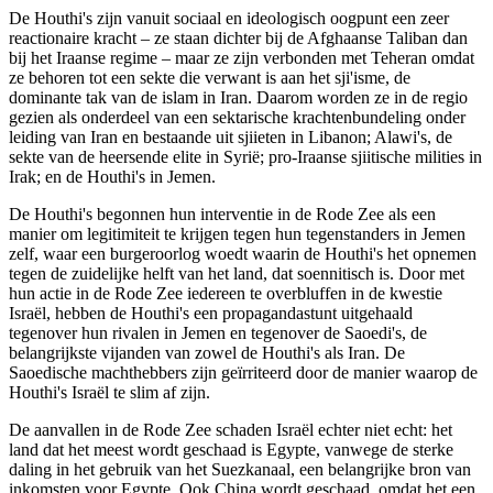
De Houthi's zijn vanuit sociaal en ideologisch oogpunt een zeer
reactionaire kracht – ze staan dichter bij de Afghaanse Taliban dan
bij het Iraanse regime – maar ze zijn verbonden met Teheran omdat
ze behoren tot een sekte die verwant is aan het sji'isme, de
dominante tak van de islam in Iran. Daarom worden ze in de regio
gezien als onderdeel van een sektarische krachtenbundeling onder
leiding van Iran en bestaande uit sjiieten in Libanon; Alawi's, de
sekte van de heersende elite in Syrië; pro-Iraanse sjiitische milities in
Irak; en de Houthi's in Jemen.
De Houthi's begonnen hun interventie in de Rode Zee als een
manier om legitimiteit te krijgen tegen hun tegenstanders in Jemen
zelf, waar een burgeroorlog woedt waarin de Houthi's het opnemen
tegen de zuidelijke helft van het land, dat soennitisch is. Door met
hun actie in de Rode Zee iedereen te overbluffen in de kwestie
Israël, hebben de Houthi's een propagandastunt uitgehaald
tegenover hun rivalen in Jemen en tegenover de Saoedi's, de
belangrijkste vijanden van zowel de Houthi's als Iran. De
Saoedische machthebbers zijn geïrriteerd door de manier waarop de
Houthi's Israël te slim af zijn.
De aanvallen in de Rode Zee schaden Israël echter niet echt: het
land dat het meest wordt geschaad is Egypte, vanwege de sterke
daling in het gebruik van het Suezkanaal, een belangrijke bron van
inkomsten voor Egypte. Ook China wordt geschaad, omdat het een