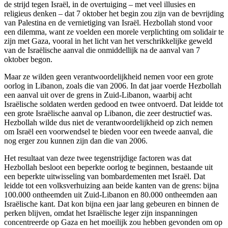
de strijd tegen Israël, in de overtuiging – met veel illusies en
religieus denken – dat 7 oktober het begin zou zijn van de bevrijding
van Palestina en de vernietiging van Israël. Hezbollah stond voor
een dilemma, want ze voelden een morele verplichting om solidair te
zijn met Gaza, vooral in het licht van het verschrikkelijke geweld
van de Israëlische aanval die onmiddellijk na de aanval van 7
oktober begon.
Maar ze wilden geen verantwoordelijkheid nemen voor een grote
oorlog in Libanon, zoals die van 2006. In dat jaar voerde Hezbollah
een aanval uit over de grens in Zuid-Libanon, waarbij acht
Israëlische soldaten werden gedood en twee ontvoerd. Dat leidde tot
een grote Israëlische aanval op Libanon, die zeer destructief was.
Hezbollah wilde dus niet de verantwoordelijkheid op zich nemen
om Israël een voorwendsel te bieden voor een tweede aanval, die
nog erger zou kunnen zijn dan die van 2006.
Het resultaat van deze twee tegenstrijdige factoren was dat
Hezbollah besloot een beperkte oorlog te beginnen, bestaande uit
een beperkte uitwisseling van bombardementen met Israël. Dat
leidde tot een volksverhuizing aan beide kanten van de grens: bijna
100.000 ontheemden uit Zuid-Libanon en 80.000 ontheemden aan
Israëlische kant. Dat kon bijna een jaar lang gebeuren en binnen de
perken blijven, omdat het Israëlische leger zijn inspanningen
concentreerde op Gaza en het moeilijk zou hebben gevonden om op