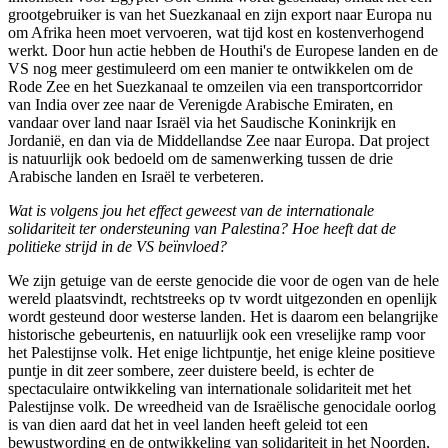
grootgebruiker is van het Suezkanaal en zijn export naar Europa nu
om Afrika heen moet vervoeren, wat tijd kost en kostenverhogend
werkt. Door hun actie hebben de Houthi's de Europese landen en de
VS nog meer gestimuleerd om een manier te ontwikkelen om de
Rode Zee en het Suezkanaal te omzeilen via een transportcorridor
van India over zee naar de Verenigde Arabische Emiraten, en
vandaar over land naar Israël via het Saudische Koninkrijk en
Jordanië, en dan via de Middellandse Zee naar Europa. Dat project
is natuurlijk ook bedoeld om de samenwerking tussen de drie
Arabische landen en Israël te verbeteren.
Wat is volgens jou het effect geweest van de internationale
solidariteit ter ondersteuning van Palestina?
Hoe heeft dat de
politieke strijd in de VS beïnvloed?
We zijn getuige van de eerste genocide die voor de ogen van de hele
wereld plaatsvindt, rechtstreeks op tv wordt uitgezonden en openlijk
wordt gesteund door westerse landen. Het is daarom een belangrijke
historische gebeurtenis, en natuurlijk ook een vreselijke ramp voor
het Palestijnse volk. Het enige lichtpuntje, het enige kleine positieve
puntje in dit zeer sombere, zeer duistere beeld, is echter de
spectaculaire ontwikkeling van internationale solidariteit met het
Palestijnse volk. De wreedheid van de Israëlische genocidale oorlog
is van dien aard dat het in veel landen heeft geleid tot een
bewustwording en de ontwikkeling van solidariteit in het Noorden,