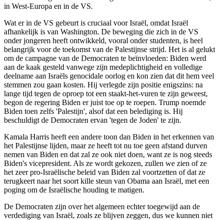
in West-Europa en in de VS.
Wat er in de VS gebeurt is cruciaal voor Israël, omdat Israël
afhankelijk is van Washington. De beweging die zich in de VS
onder jongeren heeft ontwikkeld, vooral onder studenten, is heel
belangrijk voor de toekomst van de Palestijnse strijd. Het is al gelukt
om de campagne van de Democraten te beïnvloeden: Biden werd
aan de kaak gesteld vanwege zijn medeplichtigheid en volledige
deelname aan Israëls genocidale oorlog en kon zien dat dit hem veel
stemmen zou gaan kosten. Hij verlegde zijn positie enigszins: na
lange tijd tegen de oproep tot een staakt-het-vuren te zijn geweest,
begon de regering Biden er juist toe op te roepen. Trump noemde
Biden toen zelfs 'Palestijn', alsof dat een belediging is. Hij
beschuldigt de Democraten ervan 'tegen de Joden' te zijn.
Kamala Harris heeft een andere toon dan Biden in het erkennen van
het Palestijnse lijden, maar ze heeft tot nu toe geen afstand durven
nemen van Biden en dat zal ze ook niet doen, want ze is nog steeds
Biden's vicepresident. Als ze wordt gekozen, zullen we zien of ze
het zeer pro-Israëlische beleid van Biden zal voortzetten of dat ze
terugkeert naar het soort kille steun van Obama aan Israël, met een
poging om de Israëlische houding te matigen.
De Democraten zijn over het algemeen echter toegewijd aan de
verdediging van Israël, zoals ze blijven zeggen, dus we kunnen niet