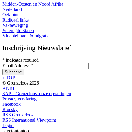
Midden-Oosten en Noord Afrika
Nederland
Oekraïne
Radicaal links
Vakbeweging
Verenigde Staten
Vluchtelingen & migratie
Inschrijving Nieuwsbrief
*
indicates required
Email Address
*
↑ TOP
© Grenzeloos 2026
ANBI
SAP – Grenzeloos: onze opvattingen
Privacy verklaring
Facebook
Bluesky
RSS Grenzeloos
RSS International Viewpoint
Login
pagetoptoptop