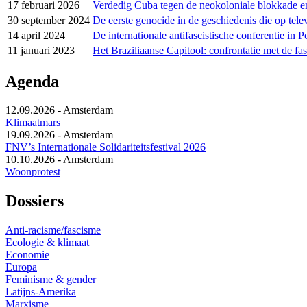
17 februari 2026
Verdedig Cuba tegen de neokoloniale blokkade 
30 september 2024
De eerste genocide in de geschiedenis die op tel
14 april 2024
De internationale antifascistische conferentie in 
11 januari 2023
Het Braziliaanse Capitool: confrontatie met de fa
Agenda
12.09.2026
-
Amsterdam
Klimaatmars
19.09.2026
-
Amsterdam
FNV’s Internationale Solidariteitsfestival 2026
10.10.2026
-
Amsterdam
Woonprotest
Dossiers
Anti-racisme/fascisme
Ecologie & klimaat
Economie
Europa
Feminisme & gender
Latijns-Amerika
Marxisme