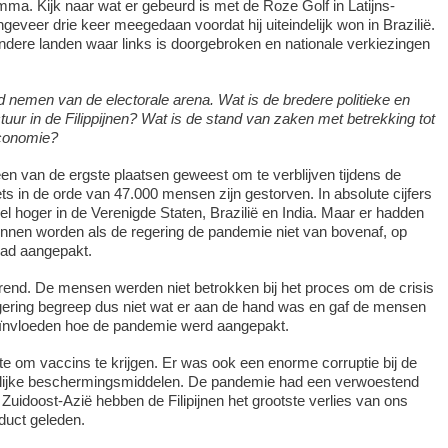
ma. Kijk naar wat er gebeurd is met de Roze Golf in Latijns-
geveer drie keer meegedaan voordat hij uiteindelijk won in Brazilië.
andere landen waar links is doorgebroken en nationale verkiezingen
 nemen van de electorale arena. Wat is de bredere politieke en
ur in de Filippijnen? Wat is de stand van zaken met betrekking tot
conomie?
een van de ergste plaatsen geweest om te verblijven tijdens de
ts in de orde van 47.000 mensen zijn gestorven. In absolute cijfers
el hoger in de Verenigde Staten, Brazilië en India. Maar er hadden
nnen worden als de regering de pandemie niet van bovenaf, op
 had aangepakt.
erend. De mensen werden niet betrokken bij het proces om de crisis
gering begreep dus niet wat er aan de hand was en gaf de mensen
eïnvloeden hoe de pandemie werd aangepakt.
 om vaccins te krijgen. Er was ook een enorme corruptie bij de
lijke beschermingsmiddelen. De pandemie had een verwoestend
 Zuidoost-Azië hebben de Filipijnen het grootste verlies van ons
duct geleden.