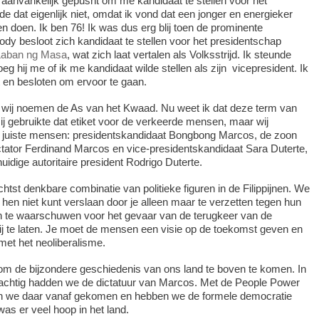
 aanvankelijk gepusht om me kandidaat te stellen voor het
de dat eigenlijk niet, omdat ik vond dat een jonger en energieker
 doen. Ik ben 76! Ik was dus erg blij toen de prominente
dy besloot zich kandidaat te stellen voor het presidentschap
Laban ng Masa
, wat zich laat vertalen als Volksstrijd. Ik steunde
eg hij me of ik me kandidaat wilde stellen als zijn vicepresident. Ik
 en besloten om ervoor te gaan.
t wij noemen de As van het Kwaad. Nu weet ik dat deze term van
 gebruikte dat etiket voor de verkeerde mensen, maar wij
e juiste mensen: presidentskandidaat Bongbong Marcos, de zoon
tator Ferdinand Marcos en vice-presidentskandidaat Sara Duterte,
idige autoritaire president Rodrigo Duterte.
htst denkbare combinatie van politieke figuren in de Filippijnen. We
 hen niet kunt verslaan door je alleen maar te verzetten tegen hun
en te waarschuwen voor het gevaar van de terugkeer van de
bij te laten. Je moet de mensen een visie op de toekomst geven en
met het neoliberalisme.
 om de bijzondere geschiedenis van ons land te boven te komen. In
 tachtig hadden we de dictatuur van Marcos. Met de People Power
ijn we daar vanaf gekomen en hebben we de formele democratie
 was er veel hoop in het land.