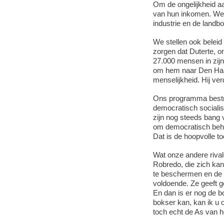
Om de ongelijkheid aa
van hun inkomen. We 
industrie en de landb
We stellen ook belei
zorgen dat Duterte, o
27.000 mensen in zijn
om hem naar Den Haa
menselijkheid. Hij ve
Ons programma bestri
democratisch socialis
zijn nog steeds bang 
om democratisch behe
Dat is de hoopvolle t
Wat onze andere rivale
Robredo, die zich kand
te beschermen en de 
voldoende. Ze geeft 
En dan is er nog de b
bokser kan, kan ik u o
toch echt de As van 