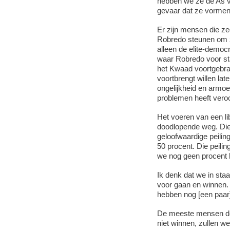
hebben we ze de As v
gevaar dat ze vormen
Er zijn mensen die ze
Robredo steunen om ze
alleen de elite-democr
waar Robredo voor sta
het Kwaad voortgebrac
voortbrengt willen l
ongelijkheid en armoe
problemen heeft vero
Het voeren van een li
doodlopende weg. Die
geloofwaardige peili
50 procent. Die peilin
we nog geen procent 
Ik denk dat we in staa
voor gaan en winnen
hebben nog [een paar
De meeste mensen den
niet winnen, zullen 