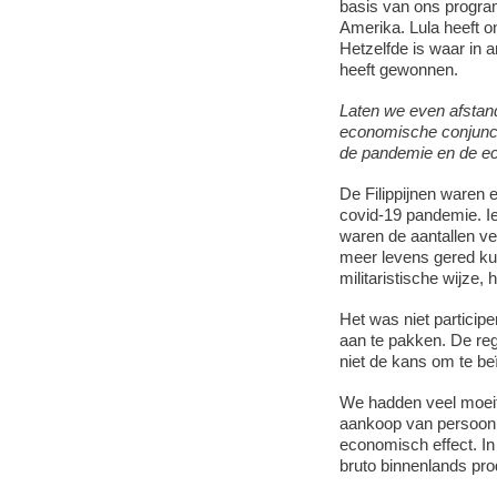
basis van ons program
Amerika. Lula heeft on
Hetzelfde is waar in 
heeft gewonnen.
Laten we even afstand
economische conjunctu
de pandemie en de e
De Filippijnen waren 
covid-19 pandemie. Ie
waren de aantallen ve
meer levens gered ku
militaristische wijze,
Het was niet particip
aan te pakken. De re
niet de kans om te b
We hadden veel moeite
aankoop van persoon
economisch effect. In
bruto binnenlands pro