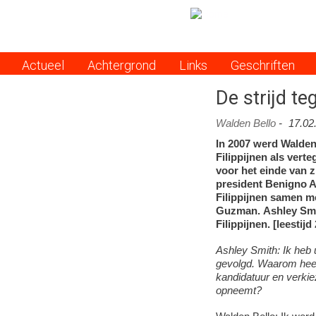
Actueel
Achtergrond
Links
Geschriften
Menu
De strijd te
Walden Bello
-
17.02
In 2007 werd Walden
Filippijnen als vert
voor het einde van z
president Benigno Aq
Filippijnen samen m
Guzman.
Ashley Smi
Filippijnen. [leestij
Ashley Smith: Ik heb
gevolgd. Waarom heeft
kandidatuur en verki
opneemt?