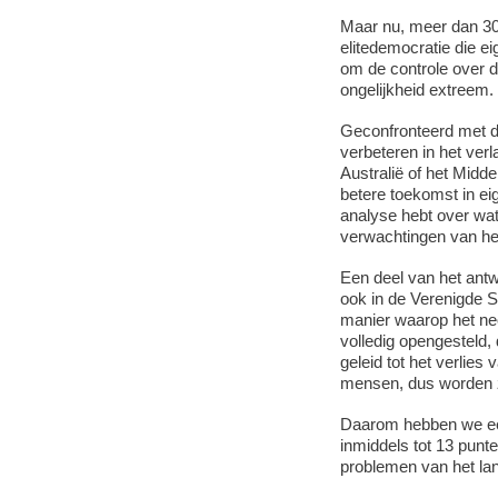
Maar nu, meer dan 30 j
elitedemocratie die ei
om de controle over d
ongelijkheid extreem.
Geconfronteerd met da
verbeteren in het ver
Australië of het Mid
betere toekomst in ei
analyse hebt over wat
verwachtingen van het
Een deel van het antw
ook in de Verenigde 
manier waarop het neo
volledig opengesteld, 
geleid tot het verlies
mensen, dus worden z
Daarom hebben we ee
inmiddels tot 13 punte
problemen van het la