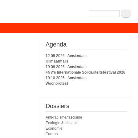
Zoeken
Agenda
12.09.2026
-
Amsterdam
Klimaatmars
19.09.2026
-
Amsterdam
FNV’s Internationale Solidariteitsfestival 2026
10.10.2026
-
Amsterdam
Woonprotest
Dossiers
Anti-racisme/fascisme
Ecologie & klimaat
Economie
Europa