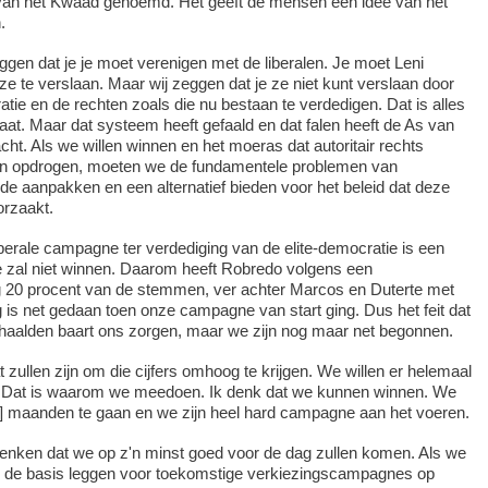
an het Kwaad genoemd. Het geeft de mensen een idee van het
.
ggen dat je je moet verenigen met de liberalen. Je moet Leni
 te verslaan. Maar wij zeggen dat je ze niet kunt verslaan door
atie en de rechten zoals die nu bestaan te verdedigen. Dat is alles
at. Maar dat systeem heeft gefaald en dat falen heeft de As van
ht. Als we willen winnen en het moeras dat autoritair rechts
aten opdrogen, moeten we de fundamentele problemen van
de aanpakken en een alternatief bieden voor het beleid dat deze
orzaakt.
berale campagne ter verdediging van de elite-democratie is een
 zal niet winnen. Daarom heeft Robredo volgens een
ng 20 procent van de stemmen, ver achter Marcos en Duterte met
g is net gedaan toen onze campagne van start ging. Dus het feit dat
haalden baart ons zorgen, maar we zijn nog maar net begonnen.
t zullen zijn om die cijfers omhoog te krijgen. We willen er helemaal
. Dat is waarom we meedoen. Ik denk dat we kunnen winnen. We
] maanden te gaan en we zijn heel hard campagne aan het voeren.
ken dat we op z'n minst goed voor de dag zullen komen. Als we
we de basis leggen voor toekomstige verkiezingscampagnes op