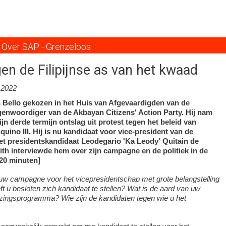
Overslaan
en
naar
de
Over SAP - Grenzeloos
inhoud
gaan
gen de Filipijnse as van het kwaad
.2022
 Bello gekozen in het Huis van Afgevaardigden van de
egenwoordiger van de Akbayan Citizens' Action Party. Hij nam
ijn derde termijn ontslag uit protest tegen het beleid van
uino III. Hij is nu kandidaat voor vice-president van de
et presidentskandidaat Leodegario 'Ka Leody' Quitain de
th interviewde hem over zijn campagne en de politiek in de
d 20 minuten]
 uw campagne voor het vicepresidentschap met grote belangstelling
 u besloten zich kandidaat te stellen? Wat is de aard van uw
ezingsprogramma? Wie zijn de kandidaten tegen wie u het