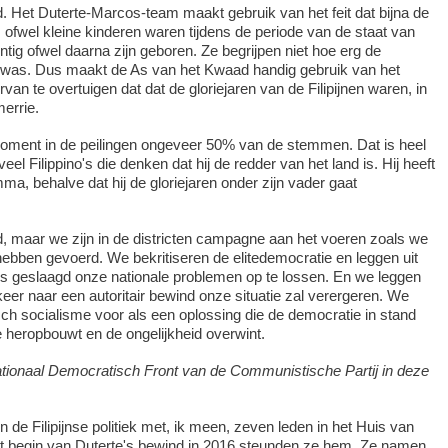
jd. Het Duterte-Marcos-team maakt gebruik van het feit dat bijna de
's ofwel kleine kinderen waren tijdens de periode van de staat van
ntig ofwel daarna zijn geboren. Ze begrijpen niet hoe erg de
 was. Dus maakt de As van het Kwaad handig gebruik van het
an te overtuigen dat dat de gloriejaren van de Filipijnen waren, in
errie.
moment in de peilingen ongeveer 50% van de stemmen. Dat is heel
eel Filippino's die denken dat hij de redder van het land is. Hij heeft
ma, behalve dat hij de gloriejaren onder zijn vader gaat
jd, maar we zijn in de districten campagne aan het voeren zoals we
bben gevoerd. We bekritiseren de elitedemocratie en leggen uit
 is geslaagd onze nationale problemen op te lossen. En we leggen
eer naar een autoritair bewind onze situatie zal verergeren. We
sch socialisme voor als een oplossing die de democratie in stand
 heropbouwt en de ongelijkheid overwint.
ationaal Democratisch Front van de Communistische Partij in deze
in de Filipijnse politiek met, ik meen, zeven leden in het Huis van
et begin van Duterte's bewind in 2016 steunden ze hem. Ze namen