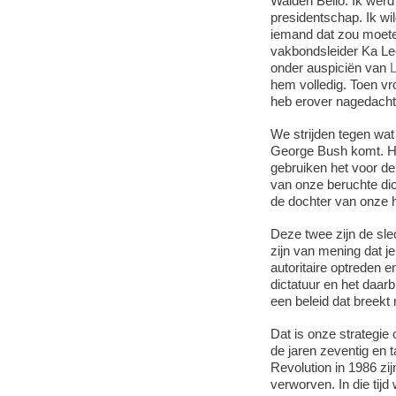
Walden Bello: Ik werd
presidentschap. Ik wil
iemand dat zou moeten
vakbondsleider Ka Leo
onder auspiciën van
hem volledig. Toen vro
heb erover nagedacht
We strijden tegen wa
George Bush komt. Hij
gebruiken het voor d
van onze beruchte dic
de dochter van onze hu
Deze twee zijn de slec
zijn van mening dat je
autoritaire optreden 
dictatuur en het daar
een beleid dat breekt 
Dat is onze strategie
de jaren zeventig en
Revolution in 1986 z
verworven. In die tijd