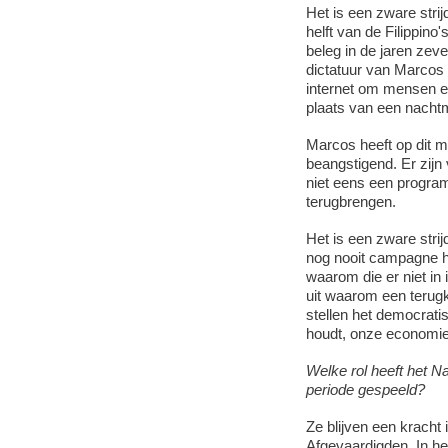
Het is een zware stri
helft van de Filippino
beleg in de jaren zeve
dictatuur van Marcos
internet om mensen erv
plaats van een nachtm
Marcos heeft op dit 
beangstigend. Er zijn v
niet eens een program
terugbrengen.
Het is een zware stri
nog nooit campagne he
waarom die er niet in
uit waarom een terugk
stellen het democrati
houdt, onze economie
Welke rol heeft het N
periode gespeeld?
Ze blijven een kracht 
Afgevaardigden. In h