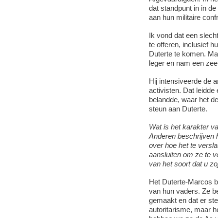
dat standpunt in in d
aan hun militaire conf
Ik vond dat een slech
te offeren, inclusief
Duterte te komen. Maar
leger en nam een zee
Hij intensiveerde de a
activisten. Dat leidde
belandde, waar het de
steun aan Duterte.
Wat is het karakter v
Anderen beschrijven he
over hoe het te versl
aansluiten om ze te 
van het soort dat u z
Het Duterte-Marcos blo
van hun vaders. Ze b
gemaakt en dat er ster
autoritarisme, maar he