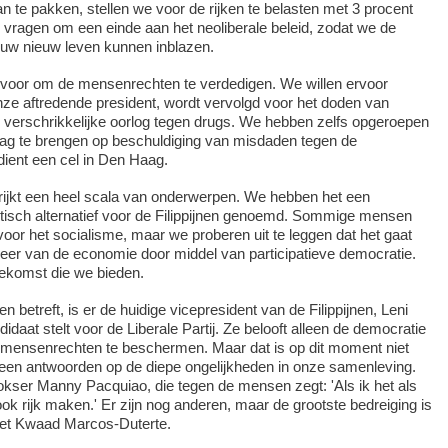
n te pakken, stellen we voor de rijken te belasten met 3 procent
vragen om een einde aan het neoliberale beleid, zodat we de
ouw nieuw leven kunnen inblazen.
d voor om de mensenrechten te verdedigen. We willen ervoor
nze aftredende president, wordt vervolgd voor het doden van
 verschrikkelijke oorlog tegen drugs. We hebben zelfs opgeroepen
g te brengen op beschuldiging van misdaden tegen de
rdient een cel in Den Haag.
jkt een heel scala van onderwerpen. We hebben het een
tisch alternatief voor de Filippijnen genoemd. Sommige mensen
voor het socialisme, maar we proberen uit te leggen dat het gaat
er van de economie door middel van participatieve democratie.
oekomst die we bieden.
n betreft, is er de huidige vicepresident van de Filippijnen, Leni
idaat stelt voor de Liberale Partij. Ze belooft alleen de democratie
mensenrechten te beschermen. Maar dat is op dit moment niet
geen antwoorden op de diepe ongelijkheden in onze samenleving.
okser Manny Pacquiao, die tegen de mensen zegt: 'Als ik het als
ok rijk maken.' Er zijn nog anderen, maar de grootste bedreiging is
het Kwaad Marcos-Duterte.