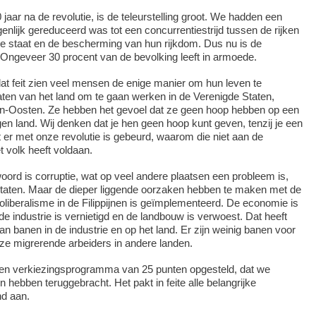
aar na de revolutie, is de teleurstelling groot. We hadden een
genlijk gereduceerd was tot een concurrentiestrijd tussen de rijken
e staat en de bescherming van hun rijkdom. Dus nu is de
 Ongeveer 30 procent van de bevolking leeft in armoede.
t feit zien veel mensen de enige manier om hun leven te
laten van het land om te gaan werken in de Verenigde Staten,
den-Oosten. Ze hebben het gevoel dat ze geen hoop hebben op een
gen land. Wij denken dat je hen geen hoop kunt geven, tenzij je een
 er met onze revolutie is gebeurd, waarom die niet aan de
 volk heeft voldaan.
oord is corruptie, wat op veel andere plaatsen een probleem is,
Staten. Maar de dieper liggende oorzaken hebben te maken met de
liberalisme in de Filippijnen is geïmplementeerd. De economie is
de industrie is vernietigd en de landbouw is verwoest. Dat heeft
 van banen in de industrie en op het land. Er zijn weinig banen voor
e migrerende arbeiders in andere landen.
n verkiezingsprogramma van 25 punten opgesteld, dat we
n hebben teruggebracht. Het pakt in feite alle belangrijke
nd aan.