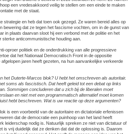
e hoop een vredesakkoord veilig te stellen om een einde te maken
rontatie met de staat.
te strategie en heb dat toen ook gezegd. Ze waren bereid alles op
 hun bewering dat ze tegen het fascisme vochten, om in de gunst van
 in plaats daarvan sloot hij een verbond met de politie en het
r sterke anticommunistische houding aan.
nti-oproer politiek en de onderdrukking van alle progressieve
 ertoe dat het Nationaal Democratisch Front in de oppositie
 afgelopen jaren heeft gezeten, na hun aanvankelijke verkeerde
an het Duterte-Marcos blok? U hebt het omschreven als autoritair.
t soms als fascistisch. Dat heeft geleid tot een debat op links
aan. Sommigen concluderen dat u zich bij de liberalen moet
verslaan en niet met een programmatisch alternatief moet komen
ojuist hebt beschreven. Wat is uw reactie op deze argumenten?
k is een voorbeeld van de autoritaire en dictatoriale erfenissen
eweren dat de democratie een puinhoop van het land heeft
k leiderschap nodig is. Natuurlijk spreken ze niet van dictatuur of
t is vrij duidelijk dat ze denken dat dat de oplossing is. Daarom