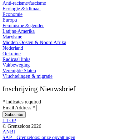
Anti-racisme/fascisme
Ecologie & klimaat
Economie
Europa
Feminisme & gender
Latijns-Amerika
Marxisme
Midden-Oosten & Noord Afrika
Nederland
Oekraïne
Radicaal links
Vakbeweging
Verenigde Staten
Vluchtelingen & migratie
Inschrijving Nieuwsbrief
*
indicates required
Email Address
*
↑ TOP
© Grenzeloos 2026
ANBI
SAP – Grenzeloos: onze opvattingen