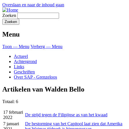
Overslaan en naar de inhoud gaan
Zoeken
Menu
Toon — Menu
Verberg — Menu
Actueel
Achtergrond
Links
Geschriften
Over SAP - Grenzeloos
Artikelen van Walden Bello
Totaal: 6
17 februari
De strijd tegen de Filipijnse as van het kwaad
2022
7 januari
De bestorming van het Capitool laat zien dat Amerika
2021
het Weimar-tijdperk is binnengegaan