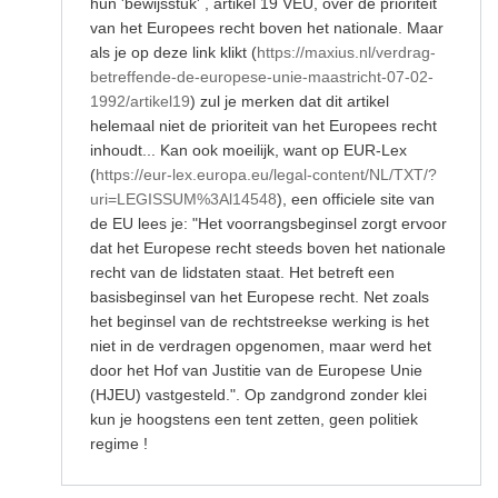
hun 'bewijsstuk' , artikel 19 VEU, over de prioriteit
dat
Herman
van het Europees recht boven het nationale. Maar
door
als je op deze link klikt (
https://maxius.nl/verdrag-
R.Lubbersen
betreffende-de-europese-unie-maastricht-07-02-
1992/artikel19
) zul je merken dat dit artikel
helemaal niet de prioriteit van het Europees recht
inhoudt... Kan ook moeilijk, want op EUR-Lex
(
https://eur-lex.europa.eu/legal-content/NL/TXT/?
uri=LEGISSUM%3Al14548
), een officiele site van
de EU lees je: "Het voorrangsbeginsel zorgt ervoor
dat het Europese recht steeds boven het nationale
recht van de lidstaten staat. Het betreft een
basisbeginsel van het Europese recht. Net zoals
het beginsel van de rechtstreekse werking is het
niet in de verdragen opgenomen, maar werd het
door het Hof van Justitie van de Europese Unie
(HJEU) vastgesteld.". Op zandgrond zonder klei
kun je hoogstens een tent zetten, geen politiek
regime !