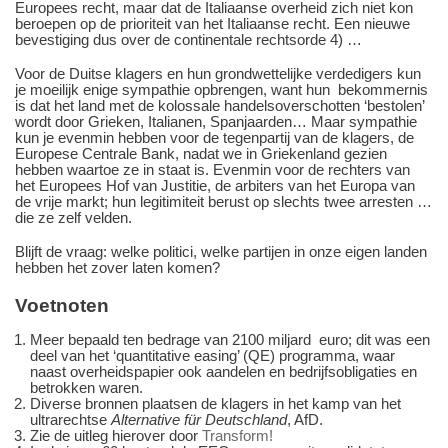
Europees recht, maar dat de Italiaanse overheid zich niet kon
beroepen op de prioriteit van het Italiaanse recht. Een nieuwe
bevestiging dus over de continentale rechtsorde 4) …
Voor de Duitse klagers en hun grondwettelijke verdedigers kun
je moeilijk enige sympathie opbrengen, want hun bekommernis
is dat het land met de kolossale handelsoverschotten ‘bestolen’
wordt door Grieken, Italianen, Spanjaarden… Maar sympathie
kun je evenmin hebben voor de tegenpartij van de klagers, de
Europese Centrale Bank, nadat we in Griekenland gezien
hebben waartoe ze in staat is. Evenmin voor de rechters van
het Europees Hof van Justitie, de arbiters van het Europa van
de vrije markt; hun legitimiteit berust op slechts twee arresten …
die ze zelf velden.
Blijft de vraag: welke politici, welke partijen in onze eigen landen
hebben het zover laten komen?
Voetnoten
Meer bepaald ten bedrage van 2100 miljard euro; dit was een
deel van het ‘quantitative easing’ (QE) programma, waar
naast overheidspapier ook aandelen en bedrijfsobligaties en
betrokken waren.
Diverse bronnen plaatsen de klagers in het kamp van het
ultrarechtse
Alternative für Deutschland
, AfD.
Zie de uitleg hierover door
Transform!