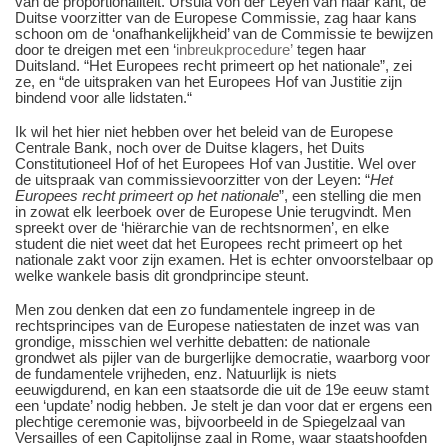
van de proportionaliteit. Ursula von der Leyen van haar kant, de
Duitse voorzitter van de Europese Commissie, zag haar kans
schoon om de ‘onafhankelijkheid’ van de Commissie te bewijzen
door te dreigen met een ‘
inbreukprocedure’
tegen haar
Duitsland. “Het Europees recht primeert op het nationale”, zei
ze, en “de uitspraken van het Europees Hof van Justitie zijn
bindend voor alle lidstaten.“
Ik wil het hier niet hebben over het beleid van de Europese
Centrale Bank, noch over de Duitse klagers, het Duits
Constitutioneel Hof of het Europees Hof van Justitie. Wel over
de uitspraak van commissievoorzitter von der Leyen: “
Het
Europees recht primeert op het nationale
”, een stelling die men
in zowat elk leerboek over de Europese Unie terugvindt. Men
spreekt over de ‘hiërarchie van de rechtsnormen’, en elke
student die niet weet dat het Europees recht primeert op het
nationale zakt voor zijn examen. Het is echter onvoorstelbaar op
welke wankele basis dit grondprincipe steunt.
Men zou denken dat een zo fundamentele ingreep in de
rechtsprincipes van de Europese natiestaten de inzet was van
grondige, misschien wel verhitte debatten: de nationale
grondwet als pijler van de burgerlijke democratie, waarborg voor
de fundamentele vrijheden, enz. Natuurlijk is niets
eeuwigdurend, en kan een staatsorde die uit de 19
e
eeuw stamt
een ‘update’ nodig hebben. Je stelt je dan voor dat er ergens een
plechtige ceremonie was, bijvoorbeeld in de Spiegelzaal van
Versailles of een Capitolijnse zaal in Rome, waar staatshoofden