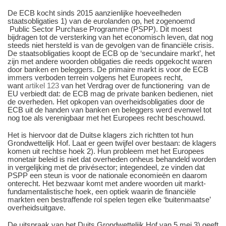
De ECB kocht sinds 2015 aanzienlijke hoeveelheden
staatsobligaties 1) van de eurolanden op, het zogenoemd
Public Sector Purchase Programme (PSPP). Dit moest
bijdragen tot de versterking van het economisch leven, dat nog
steeds niet hersteld is van de gevolgen van de financiële crisis.
De staatsobligaties koopt de ECB op de ‘secundaire markt’, het
zijn met andere woorden obligaties die reeds opgekocht waren
door banken en beleggers. De primaire markt is voor de ECB
immers verboden terrein volgens het Europees recht,
want
artikel 123
van het Verdrag over de functionering van de
EU verbiedt dat: de ECB mag de private banken bedienen, niet
de overheden. Het opkopen van overheidsobligaties door de
ECB uit de handen van banken en beleggers werd evenwel tot
nog toe als verenigbaar met het Europees recht beschouwd.
Het is hiervoor dat de Duitse klagers zich richtten tot hun
Grondwettelijk Hof. Laat er geen twijfel over bestaan: de klagers
komen uit rechtse hoek 2). Hun probleem met het Europees
monetair beleid is niet dat overheden onheus behandeld worden
in vergelijking met de privésector; integendeel, ze vinden dat
PSPP een steun is voor de nationale economieën en daarom
onterecht. Het bezwaar komt met andere woorden uit markt-
fundamentalistische hoek, een optiek waarin de financiële
markten een bestraffende rol spelen tegen elke ‘buitenmaatse’
overheidsuitgave.
De uitspraak van het Duits Grondwettelijk Hof van 5 mei 3) geeft