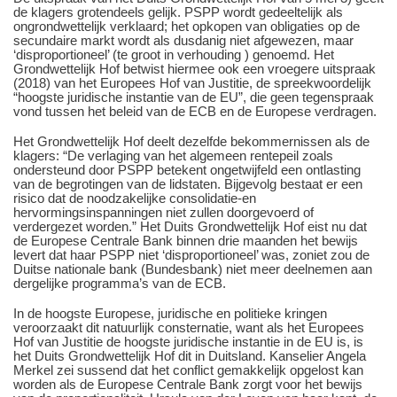
de klagers grotendeels gelijk. PSPP wordt gedeeltelijk als
ongrondwettelijk verklaard; het opkopen van obligaties op de
secundaire markt wordt als dusdanig niet afgewezen, maar
‘disproportioneel’ (te groot in verhouding ) genoemd. Het
Grondwettelijk Hof betwist hiermee ook een vroegere uitspraak
(2018) van het Europees Hof van Justitie, de spreekwoordelijk
“hoogste juridische instantie van de EU”, die geen tegenspraak
vond tussen het beleid van de ECB en de Europese verdragen.
Het Grondwettelijk Hof deelt dezelfde bekommernissen als de
klagers: “De verlaging van het algemeen rentepeil zoals
ondersteund door PSPP betekent ongetwijfeld een ontlasting
van de begrotingen van de lidstaten. Bijgevolg bestaat er een
risico dat de noodzakelijke consolidatie-en
hervormingsinspanningen niet zullen doorgevoerd of
verdergezet worden.” Het Duits Grondwettelijk Hof eist nu dat
de Europese Centrale Bank binnen drie maanden het bewijs
levert dat haar PSPP niet ‘disproportioneel’ was, zoniet zou de
Duitse nationale bank (Bundesbank) niet meer deelnemen aan
dergelijke programma’s van de ECB.
In de hoogste Europese, juridische en politieke kringen
veroorzaakt dit natuurlijk consternatie, want als het Europees
Hof van Justitie de hoogste juridische instantie in de EU is, is
het Duits Grondwettelijk Hof dit in Duitsland. Kanselier Angela
Merkel zei sussend dat het conflict gemakkelijk opgelost kan
worden als de Europese Centrale Bank zorgt voor het bewijs