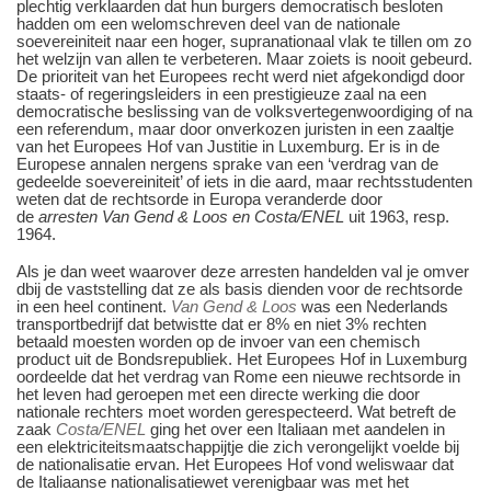
plechtig verklaarden dat hun burgers democratisch besloten
hadden om een welomschreven deel van de nationale
soevereiniteit naar een hoger, supranationaal vlak te tillen om zo
het welzijn van allen te verbeteren. Maar zoiets is nooit gebeurd.
De prioriteit van het Europees recht werd niet afgekondigd door
staats- of regeringsleiders in een prestigieuze zaal na een
democratische beslissing van de volksvertegenwoordiging of na
een referendum, maar door onverkozen juristen in een zaaltje
van het Europees Hof van Justitie in Luxemburg. Er is in de
Europese annalen nergens sprake van een ‘verdrag van de
gedeelde soevereiniteit’ of iets in die aard, maar rechtsstudenten
weten dat de rechtsorde in Europa veranderde door
de
arresten
Van Gend & Loos
en
Costa/ENEL
uit 1963, resp.
1964.
Als je dan weet waarover deze arresten handelden val je omver
dbij de vaststelling dat ze als basis dienden voor de rechtsorde
in een heel continent.
Van Gend & Loos
was een Nederlands
transportbedrijf dat betwistte dat er 8% en niet 3% rechten
betaald moesten worden op de invoer van een chemisch
product uit de Bondsrepubliek. Het Europees Hof in Luxemburg
oordeelde dat het verdrag van Rome een nieuwe rechtsorde in
het leven had geroepen met een directe werking die door
nationale rechters moet worden gerespecteerd. Wat betreft de
zaak
Costa/ENEL
ging het over een Italiaan met aandelen in
een elektriciteitsmaatschappijtje die zich verongelijkt voelde bij
de nationalisatie ervan. Het Europees Hof vond weliswaar dat
de Italiaanse nationalisatiewet verenigbaar was met het