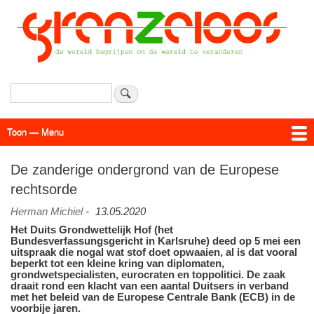
Overslaan
en
naar
de
inhoud
gaan
Zoeken
Toon — Menu
Menu
Actueel
Achtergrond
Links
Geschriften
Over SAP - Grenzeloos
De zanderige ondergrond van de Europese
rechtsorde
Herman Michiel
-
13.05.2020
Het Duits Grondwettelijk Hof (het
Bundesverfassungsgericht in Karlsruhe) deed op 5 mei een
uitspraak die nogal wat stof doet opwaaien, al is dat vooral
beperkt tot een kleine kring van diplomaten,
grondwetspecialisten, eurocraten en toppolitici. De zaak
draait rond een klacht van een aantal Duitsers in verband
met het beleid van de Europese Centrale Bank (ECB) in de
voorbije jaren.