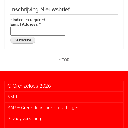
Inschrijving Nieuwsbrief
*
indicates required
Email Address
*
↑ TOP
© Grenzeloos 2026
ANBI
SAP – Grenzeloos: onze opvattingen
Privacy verklaring