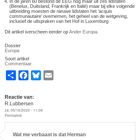
In de jaren 60 bestond de EEG nog maar uit zes lidstaten
(Benelux, Duitsland, Frankrijk en Italië) maar bij elke volgende
uitbreiding moesten de nieuwe lidstaten het ‘acquis
communautaire’ overnemen, het geheel van de wetgeving,
inclusief de uitspraken van het Hof in Luxemburg
Dit artikel iverscheen eerder op
Ander Europa.
Dossier
Europa
Soort artikel
Commentaar
S
F
Bl
E
h
a
u
m
ar
c
e
ail
Reactie van:
e
e
sk
R.Lubbersen
za, 05/16/2020 - 11:06
b
y
Permalink
o
o
Wat me verbaast is dat Herman