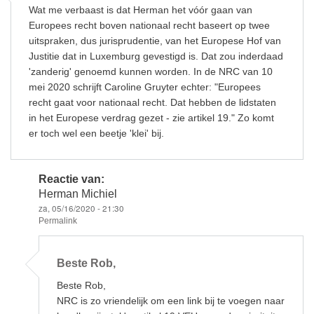
k
Wat me verbaast is dat Herman het vóór gaan van
Europees recht boven nationaal recht baseert op twee
uitspraken, dus jurisprudentie, van het Europese Hof van
Justitie dat in Luxemburg gevestigd is. Dat zou inderdaad
'zanderig' genoemd kunnen worden. In de NRC van 10
mei 2020 schrijft Caroline Gruyter echter: "Europees
recht gaat voor nationaal recht. Dat hebben de lidstaten
in het Europese verdrag gezet - zie artikel 19." Zo komt
er toch wel een beetje 'klei' bij.
Reactie van:
Herman Michiel
za, 05/16/2020 - 21:30
Permalink
Als
antwoord
Beste Rob,
op
Wat
Beste Rob,
me
verbaast
NRC is zo vriendelijk om een link bij te voegen naar
is