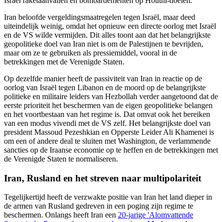
Israël raketaanvallen en bombardementen op Houthi-doelen.
Iran beloofde vergeldingsmaatregelen tegen Israël, maar deed
uiteindelijk weinig, omdat het opnieuw een directe oorlog met Israël
en de VS wilde vermijden. Dit alles toont aan dat het belangrijkste
geopolitieke doel van Iran niet is om de Palestijnen te bevrijden,
maar om ze te gebruiken als pressiemiddel, vooral in de
betrekkingen met de Verenigde Staten.
Op dezelfde manier heeft de passiviteit van Iran in reactie op de
oorlog van Israël tegen Libanon en de moord op de belangrijkste
politieke en militaire leiders van Hezbollah verder aangetoond dat de
eerste prioriteit het beschermen van de eigen geopolitieke belangen
en het voortbestaan van het regime is. Dat omvat ook het bereiken
van een modus vivendi met de VS zelf. Het belangrijkste doel van
president Massoud Pezeshkian en Opperste Leider Ali Khamenei is
om een of andere deal te sluiten met Washington, de verlammende
sancties op de Iraanse economie op te heffen en de betrekkingen met
de Verenigde Staten te normaliseren.
Iran, Rusland en het streven naar multipolariteit
Tegelijkertijd heeft de verzwakte positie van Iran het land dieper in
de armen van Rusland gedreven in een poging zijn regime te
beschermen. Onlangs heeft Iran een
20-jarige 'Alomvattende