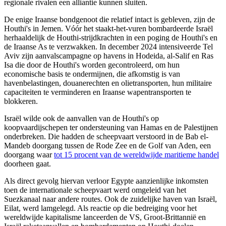
regionale rivalen een alliantie kunnen sluiten.
De enige Iraanse bondgenoot die relatief intact is gebleven, zijn de
Houthi's in Jemen. Vóór het staakt-het-vuren bombardeerde Israël
herhaaldelijk de Houthi-strijdkrachten in een poging de Houthi's en
de Iraanse As te verzwakken. In december 2024 intensiveerde Tel
Aviv zijn aanvalscampagne op havens in Hodeida, al-Salif en Ras
Isa die door de Houthi's worden gecontroleerd, om hun
economische basis te ondermijnen, die afkomstig is van
havenbelastingen, douanerechten en olietransporten, hun militaire
capaciteiten te verminderen en Iraanse wapentransporten te
blokkeren.
Israël wilde ook de aanvallen van de Houthi's op
koopvaardijschepen ter ondersteuning van Hamas en de Palestijnen
onderbreken. Die hadden de scheepvaart verstoord in de Bab el-
Mandeb doorgang tussen de Rode Zee en de Golf van Aden, een
doorgang waar
tot 15 procent van de wereldwijde maritieme handel
doorheen gaat.
Als direct gevolg hiervan verloor Egypte aanzienlijke inkomsten
toen de internationale scheepvaart werd omgeleid van het
Suezkanaal naar andere routes. Ook de zuidelijke haven van Israël,
Eilat, werd lamgelegd. Als reactie op die bedreiging voor het
wereldwijde kapitalisme lanceerden de VS, Groot-Brittannië en