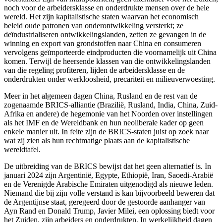
noch voor de arbeidersklasse en onderdrukte mensen over de hele
wereld. Het zijn kapitalistische staten waarvan het economisch
beleid oude patronen van onderontwikkeling versterkt; ze
deïndustrialiseren ontwikkelingslanden, zetten ze gevangen in de
winning en export van grondstoffen naar China en consumeren
vervolgens geïmporteerde eindproducten die voornamelijk uit China
komen. Terwijl de heersende klassen van die ontwikkelingslanden
van die regeling profiteren, lijden de arbeidersklasse en de
onderdrukten onder werkloosheid, precariteit en milieuverwoesting.
Meer in het algemeen dagen China, Rusland en de rest van de
zogenaamde BRICS-alliantie (Brazilië, Rusland, India, China, Zuid-
Afrika en andere) de hegemonie van het Noorden over instellingen
als het IMF en de Wereldbank en hun neoliberale kader op geen
enkele manier uit. In feite zijn de BRICS-staten juist op zoek naar
wat zij zien als hun rechtmatige plaats aan de kapitalistische
wereldtafel.
De uitbreiding van de BRICS bewijst dat het geen alternatief is. In
januari 2024 zijn Argentinië, Egypte, Ethiopië, Iran, Saoedi-Arabië
en de Verenigde Arabische Emiraten uitgenodigd als nieuwe leden.
Niemand die bij zijn volle verstand is kan bijvoorbeeld beweren dat
de Argentijnse staat, geregeerd door de gestoorde aanhanger van
Ayn Rand en Donald Trump, Javier Milei, een oplossing biedt voor
het Zuiden, zijn arbeiders en onderdrukten. In werkelijkheid dagen