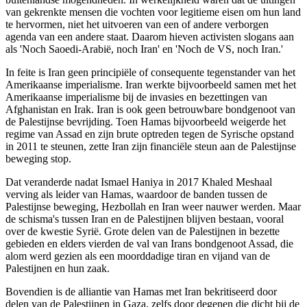
van gekrenkte mensen die vochten voor legitieme eisen om hun land
te hervormen, niet het uitvoeren van een of andere verborgen
agenda van een andere staat. Daarom hieven activisten slogans aan
als 'Noch Saoedi-Arabië, noch Iran' en 'Noch de VS, noch Iran.'
In feite is Iran geen principiële of consequente tegenstander van het
Amerikaanse imperialisme. Iran werkte bijvoorbeeld samen met het
Amerikaanse imperialisme bij de invasies en bezettingen van
Afghanistan en Irak. Iran is ook geen betrouwbare bondgenoot van
de Palestijnse bevrijding. Toen Hamas bijvoorbeeld weigerde het
regime van Assad en zijn brute optreden tegen de Syrische opstand
in 2011 te steunen, zette Iran zijn financiële steun aan de Palestijnse
beweging stop.
Dat veranderde nadat Ismael Haniya in 2017 Khaled Meshaal
verving als leider van Hamas, waardoor de banden tussen de
Palestijnse beweging, Hezbollah en Iran weer nauwer werden. Maar
de schisma's tussen Iran en de Palestijnen blijven bestaan, vooral
over de kwestie Syrië. Grote delen van de Palestijnen in bezette
gebieden en elders vierden de val van Irans bondgenoot Assad, die
alom werd gezien als een moorddadige tiran en vijand van de
Palestijnen en hun zaak.
Bovendien is de alliantie van Hamas met Iran bekritiseerd door
delen van de Palestijnen in Gaza, zelfs door degenen die dicht bij de