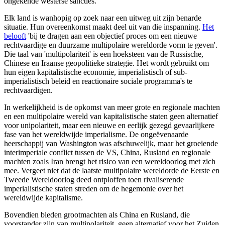
ongekende westerse sancties.
Elk land is wanhopig op zoek naar een uitweg uit zijn benarde
situatie. Hun overeenkomst maakt deel uit van die inspanning.
Het
belooft
'bij te dragen aan een objectief proces om een nieuwe
rechtvaardige en duurzame multipolaire wereldorde vorm te geven'.
Die taal van 'multipolariteit' is een hoeksteen van de Russische,
Chinese en Iraanse geopolitieke strategie. Het wordt gebruikt om
hun eigen kapitalistische economie, imperialistisch of sub-
imperialistisch beleid en reactionaire sociale programma's te
rechtvaardigen.
In werkelijkheid is de opkomst van meer grote en regionale machten
en een multipolaire wereld van kapitalistische staten geen alternatief
voor unipolariteit, maar een nieuwe en eerlijk gezegd gevaarlijkere
fase van het wereldwijde imperialisme. De ongeëvenaarde
heerschappij van Washington was afschuwelijk, maar het groeiende
interimperiale conflict tussen de VS, China, Rusland en regionale
machten zoals Iran brengt het risico van een wereldoorlog met zich
mee. Vergeet niet dat de laatste multipolaire wereldorde de Eerste en
Tweede Wereldoorlog deed ontploffen toen rivaliserende
imperialistische staten streden om de hegemonie over het
wereldwijde kapitalisme.
Bovendien bieden grootmachten als China en Rusland, die
voorstander zijn van multipolariteit, geen alternatief voor het Zuiden,