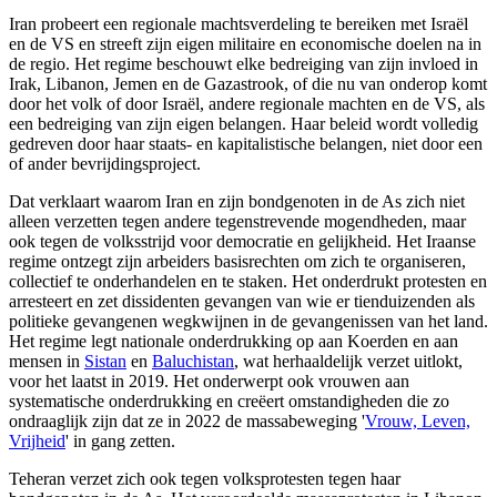
Iran probeert een regionale machtsverdeling te bereiken met Israël
en de VS en streeft zijn eigen militaire en economische doelen na in
de regio. Het regime beschouwt elke bedreiging van zijn invloed in
Irak, Libanon, Jemen en de Gazastrook, of die nu van onderop komt
door het volk of door Israël, andere regionale machten en de VS, als
een bedreiging van zijn eigen belangen. Haar beleid wordt volledig
gedreven door haar staats- en kapitalistische belangen, niet door een
of ander bevrijdingsproject.
Dat verklaart waarom Iran en zijn bondgenoten in de As zich niet
alleen verzetten tegen andere tegenstrevende mogendheden, maar
ook tegen de volksstrijd voor democratie en gelijkheid. Het Iraanse
regime ontzegt zijn arbeiders basisrechten om zich te organiseren,
collectief te onderhandelen en te staken. Het onderdrukt protesten en
arresteert en zet dissidenten gevangen van wie er tienduizenden als
politieke gevangenen wegkwijnen in de gevangenissen van het land.
Het regime legt nationale onderdrukking op aan Koerden en aan
mensen in
Sistan
en
Baluchistan
, wat herhaaldelijk verzet uitlokt,
voor het laatst in 2019. Het onderwerpt ook vrouwen aan
systematische onderdrukking en creëert omstandigheden die zo
ondraaglijk zijn dat ze in 2022 de massabeweging '
Vrouw, Leven,
Vrijheid
' in gang zetten.
Teheran verzet zich ook tegen volksprotesten tegen haar