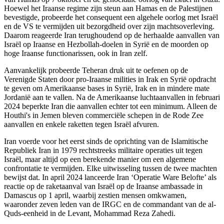
Hoewel het Iraanse regime zijn steun aan Hamas en de Palestijnen
bevestigde, probeerde het consequent een algehele oorlog met Israël
en de VS te vermijden uit bezorgdheid over zijn machtsoverleving.
Daarom reageerde Iran terughoudend op de herhaalde aanvallen van
Israël op Iraanse en Hezbollah-doelen in Syrië en de moorden op
hoge Iraanse functionarissen, ook in Iran zelf.
Aanvankelijk probeerde Teheran druk uit te oefenen op de
Verenigde Staten door pro-Iraanse milities in Irak en Syrië opdracht
te geven om Amerikaanse bases in Syrië, Irak en in mindere mate
Jordanië aan te vallen. Na de Amerikaanse luchtaanvallen in februari
2024 beperkte Iran die aanvallen echter tot een minimum. Alleen de
Houthi's in Jemen bleven commerciële schepen in de Rode Zee
aanvallen en enkele raketten tegen Israël afvuren.
Iran voerde voor het eerst sinds de oprichting van de Islamitische
Republiek Iran in 1979 rechtstreeks militaire operaties uit tegen
Israël, maar altijd op een berekende manier om een algemene
confrontatie te vermijden. Elke uitwisseling tussen de twee machten
bewijst dat. In april 2024 lanceerde Iran ‘Operatie Ware Belofte’ als
reactie op de raketaanval van Israël op de Iraanse ambassade in
Damascus op 1 april, waarbij zestien mensen omkwamen,
waaronder zeven leden van de IRGC en de commandant van de al-
Quds-eenheid in de Levant, Mohammad Reza Zahedi.