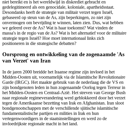
niet bereikt en is het wereldwijd in diskrediet gebracht en
gedelegitimeerd als een genocidale, koloniale, apartheidsstaat.
Desondanks heeft de strategie van militair verzet tegen Israël,
gebaseerd op steun van de As, zijn beperkingen, zo niet zijn
onvermogen om bevrijding te winnen, laten zien. Dus, wat hebben
we geleerd over de As? Wat is haar toekomst? Wat vinden de
massa's in de regio van de As? Wat is het alternatief voor de militaire
strategie tegen Israël? Hoe moet internationaal links zich
positioneren in die strategische debatten?
Oorsprong en ontwikkeling van de zogenaamde 'As
van Verzet' van Iran
In de jaren 2000 breidde het Iraanse regime zijn invloed in het
Midden-Oosten uit, voornamelijk via de Islamitische Revolutionaire
Garde (IRGC). Het maakte gebruik van de nederlaag die de VS en
zijn bondgenoten leden in hun zogenaamde Oorlog tegen Terreur in
het Midden-Oosten en Centraal-Azië. Het streven van George Bush
naar regionale regimeverandering werd geblokkeerd door het verzet
tegen de Amerikaanse bezetting van Irak en Afghanistan. Iran sloot
bondgenootschappen met de verschillende sjiitische islamitische
fundamentalistische partijen en milities in Irak en hun
vertegenwoordigers in de staatsinstellingen en werd zo de
invloedrijkste regionale macht in het land.