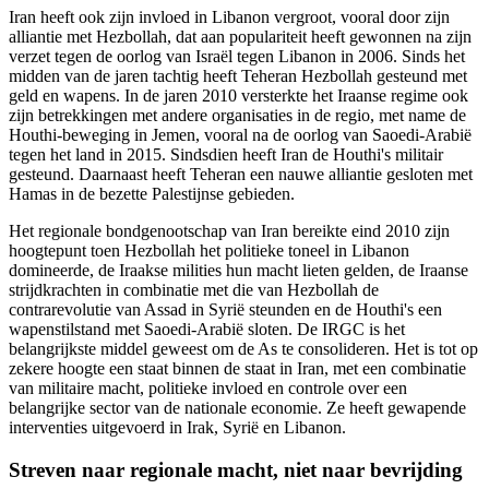
Iran heeft ook zijn invloed in Libanon vergroot, vooral door zijn
alliantie met Hezbollah, dat aan populariteit heeft gewonnen na zijn
verzet tegen de oorlog van Israël tegen Libanon in 2006. Sinds het
midden van de jaren tachtig heeft Teheran Hezbollah gesteund met
geld en wapens. In de jaren 2010 versterkte het Iraanse regime ook
zijn betrekkingen met andere organisaties in de regio, met name de
Houthi-beweging in Jemen, vooral na de oorlog van Saoedi-Arabië
tegen het land in 2015. Sindsdien heeft Iran de Houthi's militair
gesteund. Daarnaast heeft Teheran een nauwe alliantie gesloten met
Hamas in de bezette Palestijnse gebieden.
Het regionale bondgenootschap van Iran bereikte eind 2010 zijn
hoogtepunt toen Hezbollah het politieke toneel in Libanon
domineerde, de Iraakse milities hun macht lieten gelden, de Iraanse
strijdkrachten in combinatie met die van Hezbollah de
contrarevolutie van Assad in Syrië steunden en de Houthi's een
wapenstilstand met Saoedi-Arabië sloten. De IRGC is het
belangrijkste middel geweest om de As te consolideren. Het is tot op
zekere hoogte een staat binnen de staat in Iran, met een combinatie
van militaire macht, politieke invloed en controle over een
belangrijke sector van de nationale economie. Ze heeft gewapende
interventies uitgevoerd in Irak, Syrië en Libanon.
Streven naar regionale macht, niet naar bevrijding