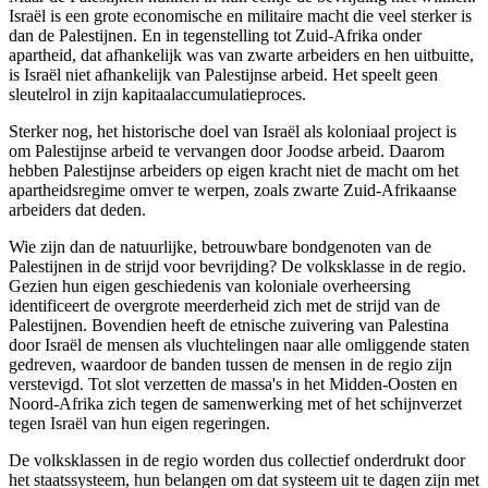
Israël is een grote economische en militaire macht die veel sterker is
dan de Palestijnen. En in tegenstelling tot Zuid-Afrika onder
apartheid, dat afhankelijk was van zwarte arbeiders en hen uitbuitte,
is Israël niet afhankelijk van Palestijnse arbeid. Het speelt geen
sleutelrol in zijn kapitaalaccumulatieproces.
Sterker nog, het historische doel van Israël als koloniaal project is
om Palestijnse arbeid te vervangen door Joodse arbeid. Daarom
hebben Palestijnse arbeiders op eigen kracht niet de macht om het
apartheidsregime omver te werpen, zoals zwarte Zuid-Afrikaanse
arbeiders dat deden.
Wie zijn dan de natuurlijke, betrouwbare bondgenoten van de
Palestijnen in de strijd voor bevrijding? De volksklasse in de regio.
Gezien hun eigen geschiedenis van koloniale overheersing
identificeert de overgrote meerderheid zich met de strijd van de
Palestijnen. Bovendien heeft de etnische zuivering van Palestina
door Israël de mensen als vluchtelingen naar alle omliggende staten
gedreven, waardoor de banden tussen de mensen in de regio zijn
verstevigd. Tot slot verzetten de massa's in het Midden-Oosten en
Noord-Afrika zich tegen de samenwerking met of het schijnverzet
tegen Israël van hun eigen regeringen.
De volksklassen in de regio worden dus collectief onderdrukt door
het staatssysteem, hun belangen om dat systeem uit te dagen zijn met