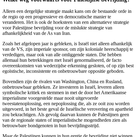
Alleen een dergelijke strategie maakt kans om de bestaande orde in
de regio op een progressieve en democratische manier te
veranderen. Het is ook de hoeksteen van een alternatieve strategie
voor Palestijnse bevrijding voor de mislukte strategie van
afhankelijkheid van de As van Iran.
Zoals het afgelopen jaar is gebleken, is Israël niet alleen afhankelijk
van de VS, zijn imperiale sponsor, om zijn koloniale heerschappij te
verdedigen, maar ook van alle omliggende staten. Die hebben
allemaal hun betrekkingen met Israël genormaliseerd, de facto
overeenkomsten van wederzijdse erkenning gesloten, of op zijn best
egoïstische, inconsistente en onbetrouwbare oppositie geboden.
Bovendien zijn de rivalen van Washington, China en Rusland,
onbetrouwbaar gebleken. Ze investeren in Israël, leveren alleen
symbolische kritiek en stemmen in met de door het Amerikaanse
imperialisme voorgestelde maar nooit uitgevoerde
tweestatenoplossing, een nepoplossing die, als ze ooit zou worden
uitgevoerd, in het beste geval de Israëlische verovering en apartheid
zou bekrachtigen. Als gevolg daarvan kunnen de Palestijnen geen
van de regionale staten of imperialistische mogendheden zien als
betrouwbare bondgenoten in hun bevrijdingsstrijd.
Maar de Palestijnen kunnen in hun eentje de bevrijding niet winnen.