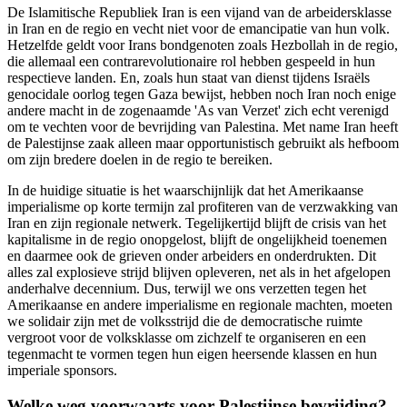
De Islamitische Republiek Iran is een vijand van de arbeidersklasse
in Iran en de regio en vecht niet voor de emancipatie van hun volk.
Hetzelfde geldt voor Irans bondgenoten zoals Hezbollah in de regio,
die allemaal een contrarevolutionaire rol hebben gespeeld in hun
respectieve landen. En, zoals hun staat van dienst tijdens Israëls
genocidale oorlog tegen Gaza bewijst, hebben noch Iran noch enige
andere macht in de zogenaamde 'As van Verzet' zich echt verenigd
om te vechten voor de bevrijding van Palestina. Met name Iran heeft
de Palestijnse zaak alleen maar opportunistisch gebruikt als hefboom
om zijn bredere doelen in de regio te bereiken.
In de huidige situatie is het waarschijnlijk dat het Amerikaanse
imperialisme op korte termijn zal profiteren van de verzwakking van
Iran en zijn regionale netwerk. Tegelijkertijd blijft de crisis van het
kapitalisme in de regio onopgelost, blijft de ongelijkheid toenemen
en daarmee ook de grieven onder arbeiders en onderdrukten. Dit
alles zal explosieve strijd blijven opleveren, net als in het afgelopen
anderhalve decennium. Dus, terwijl we ons verzetten tegen het
Amerikaanse en andere imperialisme en regionale machten, moeten
we solidair zijn met de volksstrijd die de democratische ruimte
vergroot voor de volksklasse om zichzelf te organiseren en een
tegenmacht te vormen tegen hun eigen heersende klassen en hun
imperiale sponsors.
Welke weg voorwaarts voor Palestijnse bevrijding?