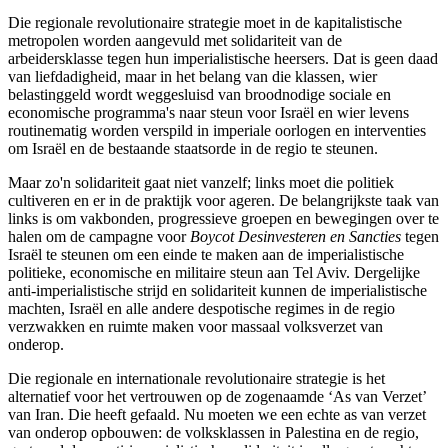
Die regionale revolutionaire strategie moet in de kapitalistische
metropolen worden aangevuld met solidariteit van de
arbeidersklasse tegen hun imperialistische heersers. Dat is geen daad
van liefdadigheid, maar in het belang van die klassen, wier
belastinggeld wordt weggesluisd van broodnodige sociale en
economische programma's naar steun voor Israël en wier levens
routinematig worden verspild in imperiale oorlogen en interventies
om Israël en de bestaande staatsorde in de regio te steunen.
Maar zo'n solidariteit gaat niet vanzelf; links moet die politiek
cultiveren en er in de praktijk voor ageren. De belangrijkste taak van
links is om vakbonden, progressieve groepen en bewegingen over te
halen om de campagne voor
Boycot Desinvesteren en Sancties
tegen
Israël te steunen om een einde te maken aan de imperialistische
politieke, economische en militaire steun aan Tel Aviv. Dergelijke
anti-imperialistische strijd en solidariteit kunnen de imperialistische
machten, Israël en alle andere despotische regimes in de regio
verzwakken en ruimte maken voor massaal volksverzet van
onderop.
Die regionale en internationale revolutionaire strategie is het
alternatief voor het vertrouwen op de zogenaamde ‘As van Verzet’
van Iran. Die heeft gefaald. Nu moeten we een echte as van verzet
van onderop opbouwen: de volksklassen in Palestina en de regio,