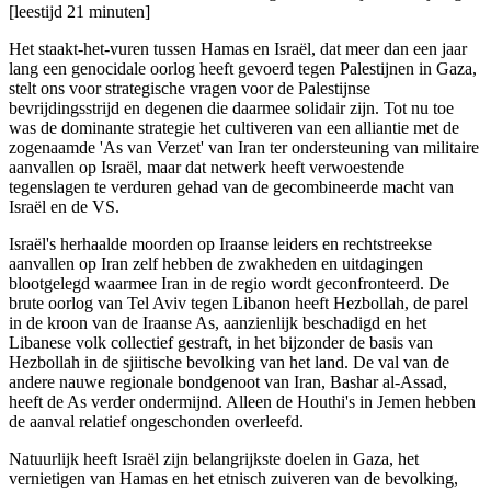
[leestijd 21 minuten]
Het staakt-het-vuren tussen Hamas en Israël, dat meer dan een jaar
lang een genocidale oorlog heeft gevoerd tegen Palestijnen in Gaza,
stelt ons voor strategische vragen voor de Palestijnse
bevrijdingsstrijd en degenen die daarmee solidair zijn. Tot nu toe
was de dominante strategie het cultiveren van een alliantie met de
zogenaamde 'As van Verzet' van Iran ter ondersteuning van militaire
aanvallen op Israël, maar dat netwerk heeft verwoestende
tegenslagen te verduren gehad van de gecombineerde macht van
Israël en de VS.
Israël's herhaalde moorden op Iraanse leiders en rechtstreekse
aanvallen op Iran zelf hebben de zwakheden en uitdagingen
blootgelegd waarmee Iran in de regio wordt geconfronteerd. De
brute oorlog van Tel Aviv tegen Libanon heeft Hezbollah, de parel
in de kroon van de Iraanse As, aanzienlijk beschadigd en het
Libanese volk collectief gestraft, in het bijzonder de basis van
Hezbollah in de sjiitische bevolking van het land. De val van de
andere nauwe regionale bondgenoot van Iran, Bashar al-Assad,
heeft de As verder ondermijnd. Alleen de Houthi's in Jemen hebben
de aanval relatief ongeschonden overleefd.
Natuurlijk heeft Israël zijn belangrijkste doelen in Gaza, het
vernietigen van Hamas en het etnisch zuiveren van de bevolking,