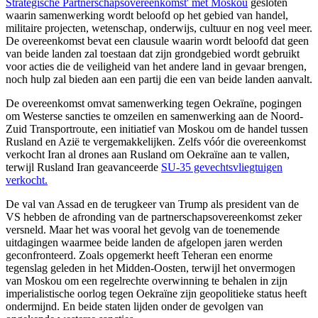
Strategische Partnerschapsovereenkomst' met Moskou
gesloten
waarin samenwerking wordt beloofd op het gebied van handel,
militaire projecten, wetenschap, onderwijs, cultuur en nog veel meer.
De overeenkomst bevat een clausule waarin wordt beloofd dat geen
van beide landen zal toestaan dat zijn grondgebied wordt gebruikt
voor acties die de veiligheid van het andere land in gevaar brengen,
noch hulp zal bieden aan een partij die een van beide landen aanvalt.
De overeenkomst omvat samenwerking tegen Oekraïne, pogingen
om Westerse sancties te omzeilen en samenwerking aan de Noord-
Zuid Transportroute, een initiatief van Moskou om de handel tussen
Rusland en Azië te vergemakkelijken. Zelfs vóór die overeenkomst
verkocht Iran al drones aan Rusland om Oekraïne aan te vallen,
terwijl Rusland Iran geavanceerde
SU-35 gevechtsvliegtuigen
verkocht.
De val van Assad en de terugkeer van Trump als president van de
VS hebben de afronding van de partnerschapsovereenkomst zeker
versneld. Maar het was vooral het gevolg van de toenemende
uitdagingen waarmee beide landen de afgelopen jaren werden
geconfronteerd. Zoals opgemerkt heeft Teheran een enorme
tegenslag geleden in het Midden-Oosten, terwijl het onvermogen
van Moskou om een regelrechte overwinning te behalen in zijn
imperialistische oorlog tegen Oekraïne zijn geopolitieke status heeft
ondermijnd. En beide staten lijden onder de gevolgen van