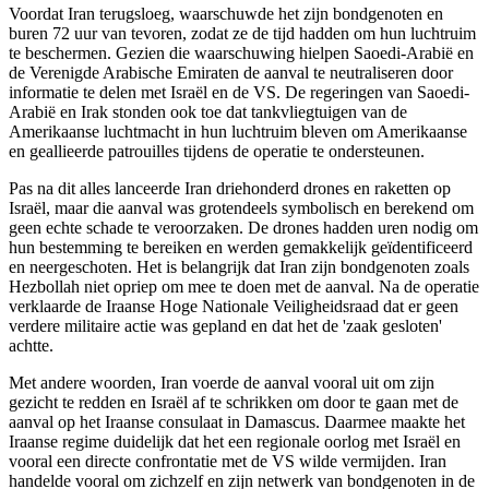
Voordat Iran terugsloeg, waarschuwde het zijn bondgenoten en
buren 72 uur van tevoren, zodat ze de tijd hadden om hun luchtruim
te beschermen. Gezien die waarschuwing hielpen Saoedi-Arabië en
de Verenigde Arabische Emiraten de aanval te neutraliseren door
informatie te delen met Israël en de VS. De regeringen van Saoedi-
Arabië en Irak stonden ook toe dat tankvliegtuigen van de
Amerikaanse luchtmacht in hun luchtruim bleven om Amerikaanse
en geallieerde patrouilles tijdens de operatie te ondersteunen.
Pas na dit alles lanceerde Iran driehonderd drones en raketten op
Israël, maar die aanval was grotendeels symbolisch en berekend om
geen echte schade te veroorzaken. De drones hadden uren nodig om
hun bestemming te bereiken en werden gemakkelijk geïdentificeerd
en neergeschoten. Het is belangrijk dat Iran zijn bondgenoten zoals
Hezbollah niet opriep om mee te doen met de aanval. Na de operatie
verklaarde de Iraanse Hoge Nationale Veiligheidsraad dat er geen
verdere militaire actie was gepland en dat het de 'zaak gesloten'
achtte.
Met andere woorden, Iran voerde de aanval vooral uit om zijn
gezicht te redden en Israël af te schrikken om door te gaan met de
aanval op het Iraanse consulaat in Damascus. Daarmee maakte het
Iraanse regime duidelijk dat het een regionale oorlog met Israël en
vooral een directe confrontatie met de VS wilde vermijden. Iran
handelde vooral om zichzelf en zijn netwerk van bondgenoten in de