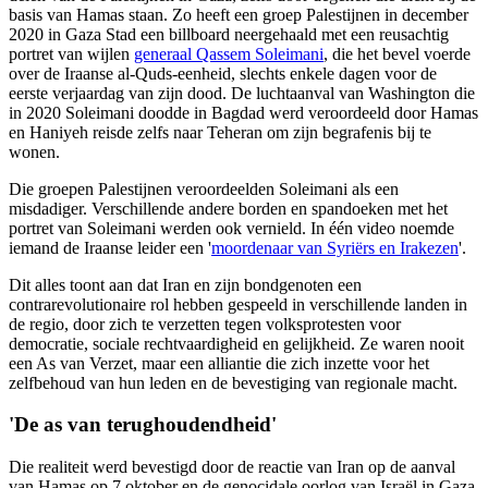
basis van Hamas staan. Zo heeft een groep Palestijnen in december
2020 in Gaza Stad een billboard neergehaald met een reusachtig
portret van wijlen
generaal Qassem Soleimani
, die het bevel voerde
over de Iraanse al-Quds-eenheid, slechts enkele dagen voor de
eerste verjaardag van zijn dood. De luchtaanval van Washington die
in 2020 Soleimani doodde in Bagdad werd veroordeeld door Hamas
en Haniyeh reisde zelfs naar Teheran om zijn begrafenis bij te
wonen.
Die groepen Palestijnen veroordeelden Soleimani als een
misdadiger. Verschillende andere borden en spandoeken met het
portret van Soleimani werden ook vernield. In één video noemde
iemand de Iraanse leider een '
moordenaar van Syriërs en Irakezen
'.
Dit alles toont aan dat Iran en zijn bondgenoten een
contrarevolutionaire rol hebben gespeeld in verschillende landen in
de regio, door zich te verzetten tegen volksprotesten voor
democratie, sociale rechtvaardigheid en gelijkheid. Ze waren nooit
een As van Verzet, maar een alliantie die zich inzette voor het
zelfbehoud van hun leden en de bevestiging van regionale macht.
'De as van terughoudendheid'
Die realiteit werd bevestigd door de reactie van Iran op de aanval
van Hamas op 7 oktober en de genocidale oorlog van Israël in Gaza.