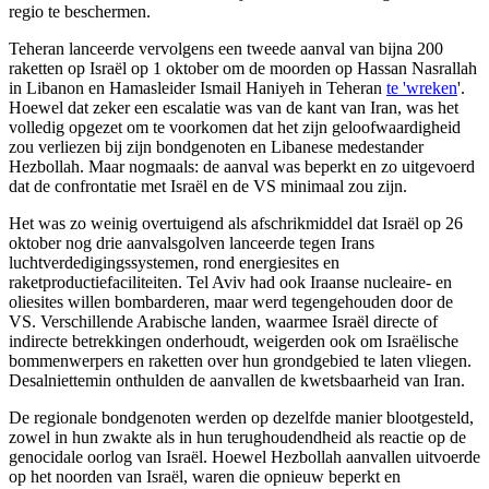
regio te beschermen.
Teheran lanceerde vervolgens een tweede aanval van bijna 200
raketten op Israël op 1 oktober om de moorden op Hassan Nasrallah
in Libanon en Hamasleider Ismail Haniyeh in Teheran
te 'wreken
'.
Hoewel dat zeker een escalatie was van de kant van Iran, was het
volledig opgezet om te voorkomen dat het zijn geloofwaardigheid
zou verliezen bij zijn bondgenoten en Libanese medestander
Hezbollah. Maar nogmaals: de aanval was beperkt en zo uitgevoerd
dat de confrontatie met Israël en de VS minimaal zou zijn.
Het was zo weinig overtuigend als afschrikmiddel dat Israël op 26
oktober nog drie aanvalsgolven lanceerde tegen Irans
luchtverdedigingssystemen, rond energiesites en
raketproductiefaciliteiten. Tel Aviv had ook Iraanse nucleaire- en
oliesites willen bombarderen, maar werd tegengehouden door de
VS. Verschillende Arabische landen, waarmee Israël directe of
indirecte betrekkingen onderhoudt, weigerden ook om Israëlische
bommenwerpers en raketten over hun grondgebied te laten vliegen.
Desalniettemin onthulden de aanvallen de kwetsbaarheid van Iran.
De regionale bondgenoten werden op dezelfde manier blootgesteld,
zowel in hun zwakte als in hun terughoudendheid als reactie op de
genocidale oorlog van Israël. Hoewel Hezbollah aanvallen uitvoerde
op het noorden van Israël, waren die opnieuw beperkt en