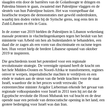
slaagden erin door de barrières van de Golanhoogte te dringen en
Palestina binnen te gaan, zwaaiend met Palestijnse vlaggen en de
sleutels van hun Palestijnse huizen. Het was voorspelbaar dat
Israëlische troepen die demonstraties met geweld onderdrukten,
waarbij tien doden vielen bij de Syrische grens, nog eens tien in
Zuid-Libanon en één in Gaza.
In de zomer van 2019 hielden de Palestijnen in Libanon wekenlang
massale protesten in vluchtelingenkampen tegen het besluit van het
ministerie van Arbeid om hen als buitenlanders te behandelen, een
daad die ze zagen als een vorm van discriminatie en racisme tegen
hen. Hun verzet hielp de bredere Libanese opstand van oktober
2019 te inspireren.
Die geschiedenis toont het potentieel voor een regionale
revolutionaire strategie. De verenigde opstand heeft de kracht om
het hele Midden-Oosten en Noord-Afrika te transformeren, regimes
omver te werpen, imperialistische machten te verdrijven en een
einde te maken aan de steun van die beide krachten voor de staat
Israël, waardoor die in het proces wordt verzwakt. De
extreemrechtse minister Avigdor Lieberman erkende het gevaar van
regionale volksopstanden voor Israël in 2011 toen hij zei dat de
Egyptische revolutie die Hosni Mubarak ten val bracht en de deur
opende naar een periode van democratische opening in het land, een
grotere bedreiging voor Israël was dan Iran.