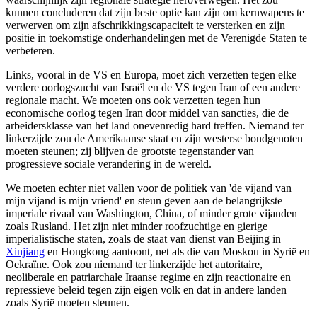
kunnen concluderen dat zijn beste optie kan zijn om kernwapens te
verwerven om zijn afschrikkingscapaciteit te versterken en zijn
positie in toekomstige onderhandelingen met de Verenigde Staten te
verbeteren.
Links, vooral in de VS en Europa, moet zich verzetten tegen elke
verdere oorlogszucht van Israël en de VS tegen Iran of een andere
regionale macht. We moeten ons ook verzetten tegen hun
economische oorlog tegen Iran door middel van sancties, die de
arbeidersklasse van het land onevenredig hard treffen. Niemand ter
linkerzijde zou de Amerikaanse staat en zijn westerse bondgenoten
moeten steunen; zij blijven de grootste tegenstander van
progressieve sociale verandering in de wereld.
We moeten echter niet vallen voor de politiek van 'de vijand van
mijn vijand is mijn vriend' en steun geven aan de belangrijkste
imperiale rivaal van Washington, China, of minder grote vijanden
zoals Rusland. Het zijn niet minder roofzuchtige en gierige
imperialistische staten, zoals de staat van dienst van Beijing in
Xinjiang
en Hongkong aantoont, net als die van Moskou in Syrië en
Oekraïne. Ook zou niemand ter linkerzijde het autoritaire,
neoliberale en patriarchale Iraanse regime en zijn reactionaire en
repressieve beleid tegen zijn eigen volk en dat in andere landen
zoals Syrië moeten steunen.