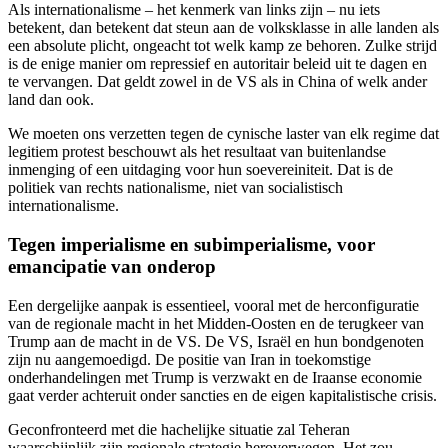
Als internationalisme – het kenmerk van links zijn – nu iets
betekent, dan betekent dat steun aan de volksklasse in alle landen als
een absolute plicht, ongeacht tot welk kamp ze behoren. Zulke strijd
is de enige manier om repressief en autoritair beleid uit te dagen en
te vervangen. Dat geldt zowel in de VS als in China of welk ander
land dan ook.
We moeten ons verzetten tegen de cynische laster van elk regime dat
legitiem protest beschouwt als het resultaat van buitenlandse
inmenging of een uitdaging voor hun soevereiniteit. Dat is de
politiek van rechts nationalisme, niet van socialistisch
internationalisme.
Tegen imperialisme en subimperialisme, voor
emancipatie van onderop
Een dergelijke aanpak is essentieel, vooral met de herconfiguratie
van de regionale macht in het Midden-Oosten en de terugkeer van
Trump aan de macht in de VS. De VS, Israël en hun bondgenoten
zijn nu aangemoedigd. De positie van Iran in toekomstige
onderhandelingen met Trump is verzwakt en de Iraanse economie
gaat verder achteruit onder sancties en de eigen kapitalistische crisis.
Geconfronteerd met die hachelijke situatie zal Teheran
waarschijnlijk zijn regionale strategie heroverwegen. Het zou