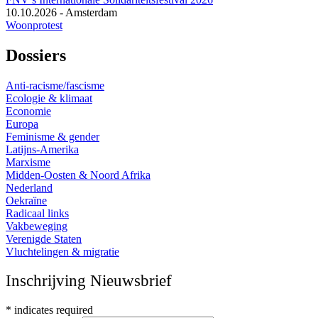
10.10.2026
-
Amsterdam
Woonprotest
Dossiers
Anti-racisme/fascisme
Ecologie & klimaat
Economie
Europa
Feminisme & gender
Latijns-Amerika
Marxisme
Midden-Oosten & Noord Afrika
Nederland
Oekraïne
Radicaal links
Vakbeweging
Verenigde Staten
Vluchtelingen & migratie
Inschrijving Nieuwsbrief
*
indicates required