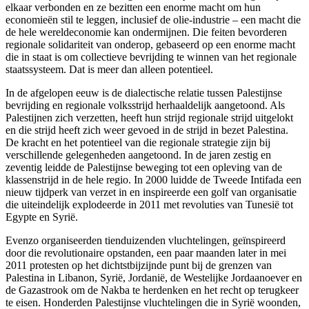
elkaar verbonden en ze bezitten een enorme macht om hun
economieën stil te leggen, inclusief de olie-industrie – een macht die
de hele wereldeconomie kan ondermijnen. Die feiten bevorderen
regionale solidariteit van onderop, gebaseerd op een enorme macht
die in staat is om collectieve bevrijding te winnen van het regionale
staatssysteem. Dat is meer dan alleen potentieel.
In de afgelopen eeuw is de dialectische relatie tussen Palestijnse
bevrijding en regionale volksstrijd herhaaldelijk aangetoond. Als
Palestijnen zich verzetten, heeft hun strijd regionale strijd uitgelokt
en die strijd heeft zich weer gevoed in de strijd in bezet Palestina.
De kracht en het potentieel van die regionale strategie zijn bij
verschillende gelegenheden aangetoond. In de jaren zestig en
zeventig leidde de Palestijnse beweging tot een opleving van de
klassenstrijd in de hele regio. In 2000 luidde de Tweede Intifada een
nieuw tijdperk van verzet in en inspireerde een golf van organisatie
die uiteindelijk explodeerde in 2011 met revoluties van Tunesië tot
Egypte en Syrië.
Evenzo organiseerden tienduizenden vluchtelingen, geïnspireerd
door die revolutionaire opstanden, een paar maanden later in mei
2011 protesten op het dichtstbijzijnde punt bij de grenzen van
Palestina in Libanon, Syrië, Jordanië, de Westelijke Jordaanoever en
de Gazastrook om de Nakba te herdenken en het recht op terugkeer
te eisen. Honderden Palestijnse vluchtelingen die in Syrië woonden,