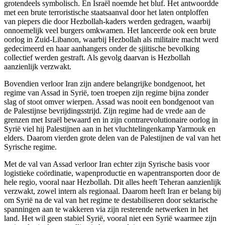
grotendeels symbolisch. En Israël noemde het bluf. Het antwoordde
met een brute terroristische staatsaanval door het laten ontploffen
van piepers die door Hezbollah-kaders werden gedragen, waarbij
onnoemelijk veel burgers omkwamen. Het lanceerde ook een brute
oorlog in Zuid-Libanon, waarbij Hezbollah als militaire macht werd
gedecimeerd en haar aanhangers onder de sjiitische bevolking
collectief werden gestraft. Als gevolg daarvan is Hezbollah
aanzienlijk verzwakt.
Bovendien verloor Iran zijn andere belangrijke bondgenoot, het
regime van Assad in Syrië, toen troepen zijn regime bijna zonder
slag of stoot omver wierpen. Assad was nooit een bondgenoot van
de Palestijnse bevrijdingsstrijd. Zijn regime had de vrede aan de
grenzen met Israël bewaard en in zijn contrarevolutionaire oorlog in
Syrië viel hij Palestijnen aan in het vluchtelingenkamp Yarmouk en
elders. Daarom vierden grote delen van de Palestijnen de val van het
Syrische regime.
Met de val van Assad verloor Iran echter zijn Syrische basis voor
logistieke coördinatie, wapenproductie en wapentransporten door de
hele regio, vooral naar Hezbollah. Dit alles heeft Teheran aanzienlijk
verzwakt, zowel intern als regionaal. Daarom heeft Iran er belang bij
om Syrië na de val van het regime te destabiliseren door sektarische
spanningen aan te wakkeren via zijn resterende netwerken in het
land. Het wil geen stabiel Syrië, vooral niet een Syrië waarmee zijn