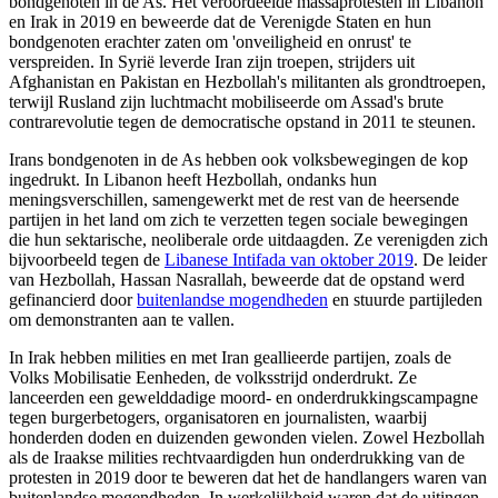
bondgenoten in de As. Het veroordeelde massaprotesten in Libanon
en Irak in 2019 en beweerde dat de Verenigde Staten en hun
bondgenoten erachter zaten om 'onveiligheid en onrust' te
verspreiden. In Syrië leverde Iran zijn troepen, strijders uit
Afghanistan en Pakistan en Hezbollah's militanten als grondtroepen,
terwijl Rusland zijn luchtmacht mobiliseerde om Assad's brute
contrarevolutie tegen de democratische opstand in 2011 te steunen.
Irans bondgenoten in de As hebben ook volksbewegingen de kop
ingedrukt. In Libanon heeft Hezbollah, ondanks hun
meningsverschillen, samengewerkt met de rest van de heersende
partijen in het land om zich te verzetten tegen sociale bewegingen
die hun sektarische, neoliberale orde uitdaagden. Ze verenigden zich
bijvoorbeeld tegen de
Libanese Intifada van oktober 2019
. De leider
van Hezbollah, Hassan Nasrallah, beweerde dat de opstand werd
gefinancierd door
buitenlandse mogendheden
en stuurde partijleden
om demonstranten aan te vallen.
In Irak hebben milities en met Iran geallieerde partijen, zoals de
Volks Mobilisatie Eenheden, de volksstrijd onderdrukt. Ze
lanceerden een gewelddadige moord- en onderdrukkingscampagne
tegen burgerbetogers, organisatoren en journalisten, waarbij
honderden doden en duizenden gewonden vielen. Zowel Hezbollah
als de Iraakse milities rechtvaardigden hun onderdrukking van de
protesten in 2019 door te beweren dat het de handlangers waren van
buitenlandse mogendheden. In werkelijkheid waren dat de uitingen