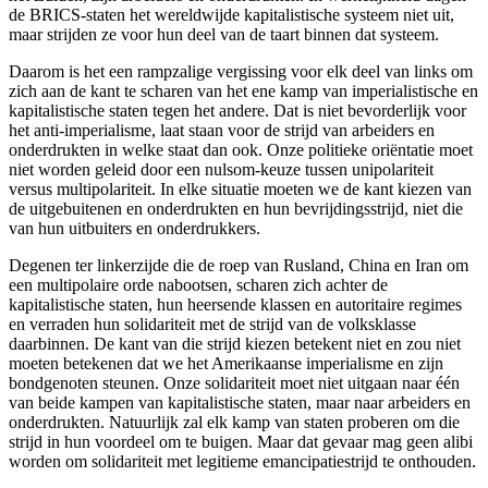
de BRICS-staten het wereldwijde kapitalistische systeem niet uit,
maar strijden ze voor hun deel van de taart binnen dat systeem.
Daarom is het een rampzalige vergissing voor elk deel van links om
zich aan de kant te scharen van het ene kamp van imperialistische en
kapitalistische staten tegen het andere. Dat is niet bevorderlijk voor
het anti-imperialisme, laat staan voor de strijd van arbeiders en
onderdrukten in welke staat dan ook. Onze politieke oriëntatie moet
niet worden geleid door een nulsom-keuze tussen unipolariteit
versus multipolariteit. In elke situatie moeten we de kant kiezen van
de uitgebuitenen en onderdrukten en hun bevrijdingsstrijd, niet die
van hun uitbuiters en onderdrukkers.
Degenen ter linkerzijde die de roep van Rusland, China en Iran om
een multipolaire orde nabootsen, scharen zich achter de
kapitalistische staten, hun heersende klassen en autoritaire regimes
en verraden hun solidariteit met de strijd van de volksklasse
daarbinnen. De kant van die strijd kiezen betekent niet en zou niet
moeten betekenen dat we het Amerikaanse imperialisme en zijn
bondgenoten steunen. Onze solidariteit moet niet uitgaan naar één
van beide kampen van kapitalistische staten, maar naar arbeiders en
onderdrukten. Natuurlijk zal elk kamp van staten proberen om die
strijd in hun voordeel om te buigen. Maar dat gevaar mag geen alibi
worden om solidariteit met legitieme emancipatiestrijd te onthouden.