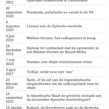
Openlijke islamofobie in Zwitserland
2021
30
september
Pandemie, polarisatie en verzet in de VS
2020
4
augustus
Lessen van de Syrische revolutie
2020
9 juni
Midden-Oosten: het volksprotest is terug
2020
16
Oproep tot solidariteit met de opstanden in
december
het Midden-Oosten en Noord-Afrika
2019
7 mei
Soedan: een diepe revolutionaire crisis
2019
3 april
Turkije: strijd voor een 'nee'
2017
23
Syrië, of de wil van de imperialistische
februari
mogendheden om de volksopstand neer te
2016
slaan
14
Is Islamitische Staat de grootste oorzaak van
september
de duizenden Syrische vluchtelingen?
2015
13 oktober
Kobani, de Koerdische zaak en de Syrische