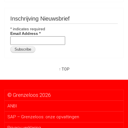
Inschrijving Nieuwsbrief
*
indicates required
Email Address
*
↑ TOP
© Grenzeloos 2026
ANBI
SAP – Grenzeloos: onze opvattingen
Privacy verklaring