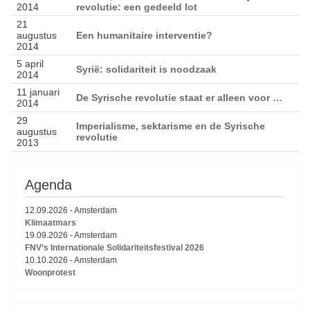
2014
revolutie: een gedeeld lot
21
augustus
Een humanitaire interventie?
2014
5 april
Syrië: solidariteit is noodzaak
2014
11 januari
De Syrische revolutie staat er alleen voor …
2014
29
Imperialisme, sektarisme en de Syrische
augustus
revolutie
2013
Agenda
12.09.2026
-
Amsterdam
Klimaatmars
19.09.2026
-
Amsterdam
FNV’s Internationale Solidariteitsfestival 2026
10.10.2026
-
Amsterdam
Woonprotest