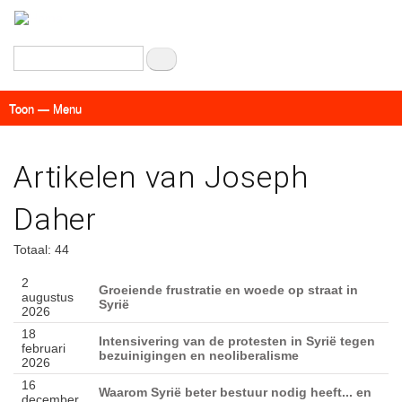
Overslaan
en
naar
Zoeken
de
inhoud
Toon — Menu
gaan
Menu
Actueel
Achtergrond
Links
Geschriften
Over SAP - Grenzeloos
Artikelen van Joseph
Daher
Totaal: 44
2
Groeiende frustratie en woede op straat in
augustus
Syrië
2026
18
Intensivering van de protesten in Syrië tegen
februari
bezuinigingen en neoliberalisme
2026
16
Waarom Syrië beter bestuur nodig heeft... en
december