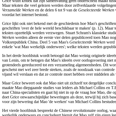
Grice wuift kritiek dat zijn samenvatting geen onderscheid maakt tus
Maar teksten die veel gelezen werden door zelfverklaarde volgelin
Verzamelde Werken
en de delen 6 tot 9 van de
Geselecteerde Werken
w
voordat het internet bestond.
Grice lijkt ook niet bekend met de geschiedenis hoe Mao's geschriften
geschriften 'over de hele wereld beschikbaar te maken' (p. 12). Maar 
teksten opzettelijk werden verzwegen. Stuart Schram's klassieke stud
Werken
werden alleen de eerste vier delen gepubliceerd toen Mao nog 
Volksrepubliek China. Deel 5 van Mao's
Geselecteerde Werken
werd p
enkele 'wat Mao werkelijk onderwees'; welke teksten werden gepublic
In het derde hoofdstuk wordt betoogd dat Mao weinig originele idee
van Lenin, om te betogen dat Mao's ideeën over oorlogsvoering niet ni
grotendeels gereduceerd tot een verzameling algemeenheden. Dit word
geschetst met wel zeer brede streken, zoals de noodzaak van controle 
vijand wil verslaan en dat ze controle moet hebben over middelen als
Maar Grice beweert ook dat Mao niet uit zichzelf tot dergelijke concl
maakte Mao diepgaande studies van leiders als Michael Collins en T.
naar China-specialisten en gaat hij niet in op de vraag hoe Mao, die o
doet Grice onwaarschijnlijke beweringen als deze, terwijl hij zich base
voor zijn bewering dat Mao 'de werken' van Michael Collins bestudeer
Het vierde hoofdstuk bespreekt de Chinese revolutionaire oorlog, waa
werkelijk onderwees en concludeert hieruit dat Mao zelf zijn eigen le