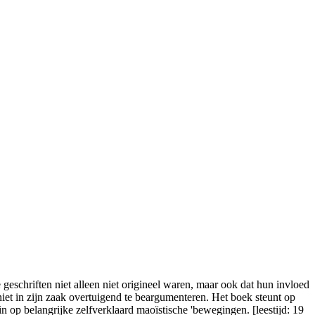
geschriften niet alleen niet origineel waren, maar ook dat hun invloed
 niet in zijn zaak overtuigend te beargumenteren. Het boek steunt op
 op belangrijke zelfverklaard maoïstische 'bewegingen. [leestijd: 19