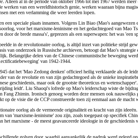
je
. Alleen al in de periode van oktober 1966 tot mei 1967 werden meer
 de werken van een wereldhistorisch genie, werken waaraan bijna magi
ensen met een verlamming die weer leerden lopen.
n een speciale plaats innamen. Volgens Lin Biao (Mao's aangewezen erf
soorlog, voor het marxisme-leninisme en het gedachtegoed van Mao Tse
 door de brede massa's', geprezen als een superwapen: het was 'een sp
de in de revolutionaire oorlog, is altijd inzet van politieke strijd g
is van onderzoek in Russische archieven, betoogt dat Mao's strategie
k. Belangrijke delen van de Chinese communistische beweging werden p
Rectificatiebeweging' van 1942-1944.
45 dat het 'Mao Zedong denken' officieel heilig verklaarde als de leidr
ider van de revolutie en van zijn gedachtegoed als de unieke inspirati
hinese geschiedenis, maar ook de grootste theoreticus en wetenschapper
vrijding leidt'. Liu Shaoqi's lofrede op Mao's leiderschap wiste de bi
en Fang Zhimin. Ironisch genoeg worden deze mensen ook nauwelijks ge
ijkt op de visie die de CCP construeerde toen zij eenmaal aan de macht
lutionaire oorlog als de vermeende originaliteit en kracht van zijn id
e vorm van 'marxisme-leninisme' zou zijn, zoals toegepast op specifiek
d van het marxisme - de meest geavanceerde ideologie in de geschiedenis
hillende golven door, waarbij aanvankelijk de nadruk werd gelegd op or