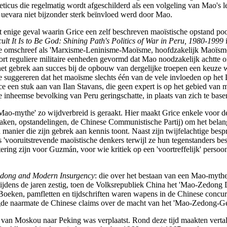
eticus die regelmatig wordt afgeschilderd als een volgeling van Mao's 
Guevara niet bijzonder sterk beïnvloed werd door Mao.
et enige geval waarin Grice een zelf beschreven maoïstische opstand po
ult It Is to Be God: Shining Path's Politics of War in Peru, 1980-1999
i
gie omschreef als 'Marxisme-Leninisme-Maoïsme, hoofdzakelijk Maoïsme
ort reguliere militaire eenheden gevormd dat Mao noodzakelijk achtte om
 het gebrek aan succes bij de opbouw van dergelijke troepen een keuz
e suggereren dat het maoïsme slechts één van de vele invloeden op het
 Grice een stuk aan van Ilan Stavans, die geen expert is op het gebied va
e inheemse bevolking van Peru geringschatte, in plaats van zich te base
e Mao-mythe' zo wijdverbreid is geraakt. Hier maakt Grice enkele voo
aken, opstandelingen, de Chinese Communistische Partij) om het belang
 manier die zijn gebrek aan kennis toont. Naast zijn twijfelachtige bes
'vooruitstrevende maoïstische denkers terwijl ze hun tegenstanders bes
ering zijn voor Guzmán, voor wie kritiek op een 'voortreffelijk' persoo
edong and Modern Insurgency
: die over het bestaan van een Mao-mythe
dens de jaren zestig, toen de Volksrepubliek China het 'Mao-Zedong Den
. Boeken, pamfletten en tijdschriften waren wapens in de Chinese concu
evigde naarmate de Chinese claims over de macht van het 'Mao-Zedong-
 van Moskou naar Peking was verplaatst. Rond deze tijd maakten verta