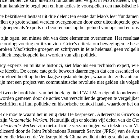
ice hebben ze zich allemaal fundamenteel vergist in Mao's ideeën; 'bij
karakter te begrijpen en hun acties te voorspellen een maoïstische le
 bekritiseert bestaat uit drie delen: ten eerste dat Mao's leer 'funda
ellen op grote schaal werden overgenomen door zeer uiteenlopende gew
 groepen als 'experts en beoefenaars' op het gebied van opstand en ops
in zijn ogen, ten minste één van deze elementen overnemen. Het resultaat 
e oorlogsvoering eruit zou zien. Grice's criteria om bewegingen te besc
roken Maoïstische groepen en schrijvers in feite helemaal geen volgelin
litiek losgekoppeld kan worden van zijn politiek.
y-experts' en militaire historici, ziet Mao als een technisch expert, 
e ideeën. De eerste categorie beweert daarentegen dat een essentieel on
 invloed heeft op hedendaagse opstandelingen, waaronder zelfs anticomm
ijn met een project van communistische revolutie niet gelden als volg
 tweede hoofdstuk van het boek, getiteld 'Wat Mao eigenlijk onderwee
worden gemeten door de acties van verschillende groepen te vergelijke
schriften uit hun politieke en historische context haalt, waardoor het o
de moeite waard het in enig detail te bespreken. Allereerst is Grice's s
 zijn
Verzamelde Werken
. Natuurlijk zijn er slechts vijf delen van de
Ges
electeerde Werken
zijn niet-officiële verzamelingen van teksten van M
iceerd door de Joint Publications Research Service (JPRS) van de Amer
en die Mao en de Volksrepubliek China wellicht niet geschikt achtten