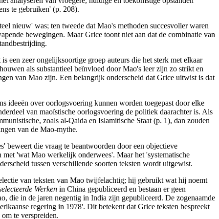
 het analyseren van vroegere, huidige en toekomstige opstanden
ns te gebruiken' (p. 208).
menteel nieuw' was; ten tweede dat Mao's methoden succesvoller waren
apende bewegingen. Maar Grice toont niet aan dat de combinatie van
tandbestrijding.
is een zeer ongelijksoortige groep auteurs die het sterk met elkaar
houwen als substantieel beïnvloed door Mao's leer zijn zo strikt en
gen van Mao zijn. Een belangrijk onderscheid dat Grice uitwist is dat
wiens ideeën over oorlogsvoering kunnen worden toegepast door elke
derdeel van maoïstische oorlogsvoering de politiek daarachter is. Als
unistische, zoals al-Qaida en Islamitische Staat (p. 1), dan zouden
elingen van de Mao-mythe.
s' beweert die vraag te beantwoorden door een objectieve
n met 'wat Mao werkelijk onderwees'. Maar het 'systematische
nderscheid tussen verschillende soorten teksten wordt uitgewist.
electie van teksten van Mao twijfelachtig; hij gebruikt wat hij noemt
electeerde Werken
in China gepubliceerd en bestaan er geen
ao, die in de jaren negentig in India zijn gepubliceerd. De zogenaamde
ikaanse regering in 1978'. Dit betekent dat Grice teksten bespreekt
 om te verspreiden.