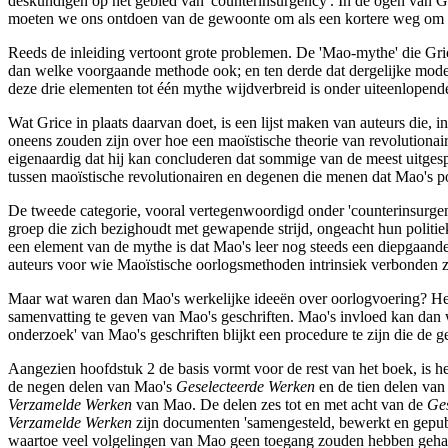
deskundigen op het gebied van 'counterinsurgency'. In de ogen van Gr
moeten we ons ontdoen van de gewoonte om als een kortere weg om hun 
Reeds de inleiding vertoont grote problemen. De 'Mao-mythe' die Grice
dan welke voorgaande methode ook; en ten derde dat dergelijke mod
deze drie elementen tot één mythe wijdverbreid is onder uiteenlopende
Wat Grice in plaats daarvan doet, is een lijst maken van auteurs die, 
oneens zouden zijn over hoe een maoïstische theorie van revolutionair
eigenaardig dat hij kan concluderen dat sommige van de meest uitgesp
tussen maoïstische revolutionairen en degenen die menen dat Mao's po
De tweede categorie, vooral vertegenwoordigd onder 'counterinsurgenc
groep die zich bezighoudt met gewapende strijd, ongeacht hun politiek
een element van de mythe is dat Mao's leer nog steeds een diepgaande
auteurs voor wie Maoïstische oorlogsmethoden intrinsiek verbonden z
Maar wat waren dan Mao's werkelijke ideeën over oorlogvoering? Het
samenvatting te geven van Mao's geschriften. Mao's invloed kan dan 
onderzoek' van Mao's geschriften blijkt een procedure te zijn die de ge
Aangezien hoofdstuk 2 de basis vormt voor de rest van het boek, is het 
de negen delen van Mao's
Geselecteerde Werken
en de tien delen van
Verzamelde Werken
van Mao. De delen zes tot en met acht van de
Ges
Verzamelde Werken
zijn documenten 'samengesteld, bewerkt en gepubl
waartoe veel volgelingen van Mao geen toegang zouden hebben gehad 