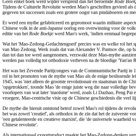
Geen enkel boek werd wijder verspreid dan het beroemde
Rode Boek
Tijdens de Culturele Revolutie werden Mao's geschriften gevierd als
gegeven tot successen zoals een grotere oogst van pindaboeren en m
Er werd een mythe gefabriceerd en gepromoot waarin militaire aspecte
Chinese volk in de anti-Japanse oorlog een overwinning voor de volk
editie van het
Rode Boekje
werd Mao's werk, 'indien eenmaal begrepen
Wat het 'Mao-Zedong-Gedachtengoed' precies was en welke rol het speel
van Mao Zedong. Werk zoals dat van Alexander V. Pantsov die, op bas
dan tot dan toe werd aangenomen, verzwakt deze Mao-mythe aanzienlij
werden pas volledig tot orthodoxie verheven na de bloedige 'Yan'an 
Het was het Zevende Partijcongres van de Communistische Partij in 19
rol in het promoten van de mythe van Mao als de enige beslissende le
1945, was 'niet alleen de grootste revolutionair en staatsman in de C
'opgetrokken', toonde Mao 'de enige juiste weg die naar volledige be
voorlopers van wat later 'maoïsme' werd, zoals Li Dazhao, Peng Pai 
vroegere, Mao-centrische visie op de Chinese geschiedenis die veel l
De mythe die hieruit ontstond betrof zowel Mao's rol tijdens de revo
het was zowel 'creatief', als orthodox in de zin dat het de zuiverst
'een getalenteerde en creatieve marxist', die 'de universele waarhei
Chinese revolutie'.
Als internationaal exportproduct maakte het Mao-Zedong-denken versc