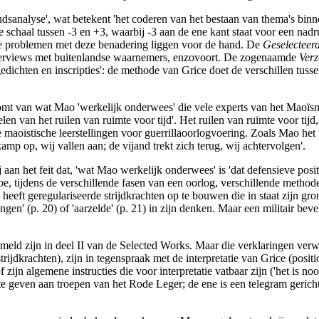
sanalyse', wat betekent 'het coderen van het bestaan van thema's binn
 schaal tussen -3 en +3, waarbij -3 aan de ene kant staat voor een nad
De problemen met deze benadering liggen voor de hand. De
Geselecteer
, interviews met buitenlandse waarnemers, enzovoort. De zogenaamde
Ver
gedichten en inscripties': de methode van Grice doet de verschillen tu
omt van wat Mao 'werkelijk onderwees' die vele experts van het Maoïsm
len van het ruilen van ruimte voor tijd'. Het ruilen van ruimte voor tij
e maoïstische leerstellingen voor guerrillaoorlogvoering. Zoals Mao het
 kamp op, wij vallen aan; de vijand trekt zich terug, wij achtervolgen'.
 aan het feit dat, 'wat Mao werkelijk onderwees' is 'dat defensieve pos
g hoe, tijdens de verschillende fasen van een oorlog, verschillende met
el heeft geregulariseerde strijdkrachten op te bouwen die in staat zijn
tingen' (p. 20) of 'aarzelde' (p. 21) in zijn denken. Maar een militair be
zameld zijn in deel II van de Selected Works. Maar die verklaringen ver
rijdkrachten), zijn in tegenspraak met de interpretatie van Grice (posit
jn algemene instructies die voor interpretatie vatbaar zijn ('het is noo
te geven aan troepen van het Rode Leger; de ene is een telegram gericht 