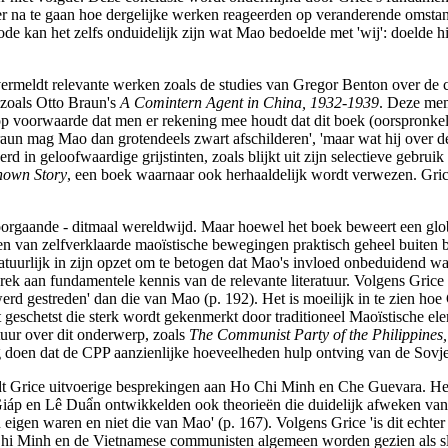
der na te gaan hoe dergelijke werken reageerden op veranderende omsta
de kan het zelfs onduidelijk zijn wat Mao bedoelde met 'wij': doelde 
e vermeldt relevante werken zoals de studies van Gregor Benton over de 
 zoals Otto Braun's
A Comintern Agent in China, 1932-1939
. Deze mem
 voorwaarde dat men er rekening mee houdt dat dit boek (oorspronkeli
raun mag Mao dan grotendeels zwart afschilderen', 'maar wat hij over d
erd in geloofwaardige grijstinten, zoals blijkt uit zijn selectieve gebruik
own Story
, een boek waarnaar ook herhaaldelijk wordt verwezen. Grice
t voorgaande - ditmaal wereldwijd. Maar hoewel het boek beweert een gl
lden van zelfverklaarde maoïstische bewegingen praktisch geheel buite
atuurlijk in zijn opzet om te betogen dat Mao's invloed onbeduidend w
ebrek aan fundamentele kennis van de relevante literatuur. Volgens Gric
d gestreden' dan die van Mao (p. 192). Het is moeilijk in te zien hoe 
 geschetst die sterk wordt gekenmerkt door traditioneel Maoïstische ele
atuur over dit onderwerp, zoals
The Communist Party of the Philippines,
 doen dat de CPP aanzienlijke hoeveelheden hulp ontving van de Sovje
jdt Grice uitvoerige besprekingen aan Ho Chi Minh en Che Guevara. He
 en Lê Duẩn ontwikkelden ook theorieën die duidelijk afweken van maoï
igen waren en niet die van Mao' (p. 167). Volgens Grice 'is dit echter 
hi Minh en de Vietnamese communisten algemeen worden gezien als slaa