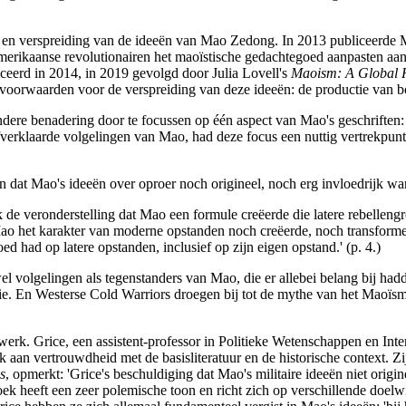
ed en verspreiding van de ideeën van Mao Zedong. In 2013 publiceerd
merikaanse revolutionairen het maoïstische gedachtegoed aanpasten aa
eerd in 2014, in 2019 gevolgd door Julia Lovell's
Maoism: A Global H
oorwaarden voor de verspreiding van deze ideeën: de productie van boe
dere benadering door te focussen op één aspect van Mao's geschriften: 
fverklaarde volgelingen van Mao, had deze focus een nuttig vertrekpunt 
 dat Mao's ideeën over oproer noch origineel, noch erg invloedrijk ware
ijk de veronderstelling dat Mao een formule creëerde die latere rebell
Mao het karakter van moderne opstanden noch creëerde, noch transformeer
had op latere opstanden, inclusief op zijn eigen opstand.' (p. 4.)
volgelingen als tegenstanders van Mao, die er allebei belang bij hadd
ie. En Westerse Cold Warriors droegen bij tot de mythe van het Maoïsm
d werk. Grice, een assistent-professor in Politieke Wetenschappen en Int
 aan vertrouwdheid met de basisliteratuur en de historische context. Zijn
s
, opmerkt: 'Grice's beschuldiging dat Mao's militaire ideeën niet origine
oek heeft een zeer polemische toon en richt zich op verschillende doelw