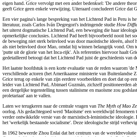
eigen hand. Grice vervolgt met een ander bedenksel: 'De andere theor
geeft Grice geen enkele verwijzing. Uiteraard concludeert Grice dat 
Een vier pagina's lange bespreking van het Lichtend Pad in Peru is h
literatuur, zoals Carlos Iván Degregori's indringende studie
How Diffic
het uiterst dogmatische Lichtend Pad, een beweging die haar ideolo
opmerkelijke conclusies. Lichtend Pad heeft bijvoorbeeld nooit het so
de beweging niet sterk beïnvloed was door maoïstische ideeën, alsof
als niet beïnvloed door Mao, omdat hij winnen belangrijk vond. Om t
'putte uit de glorie van het Inca-rijk'. Als referenties hiervoor haalt
gedetailleerd betoogt dat het Lichtend Pad juist de geschiedenis van d
Het laatste hoofdstuk is een korte evaluatie van de reden waarom 'd
verschillende actoren (het Amerikaanse ministerie van Buitenlandse Z
Grice terug op enkele van zijn eerdere voorbeelden en doet dat op een
leider van Lichtend Pad, Abimael Guzmán, zichzelf positioneerden als 
een dergelijke tegenstelling tussen stalinisme en maoïsme zou godslast
proletariaat' aan te vallen.
Laten we terugkeren naar de centrale vragen van
The Myth of Mao Z
oorlog. Als gedachtegoed werd 'Maoïsme' een wereldwijd fenomeen tij
verder ontwikkelde versie van de marxistisch-leninistische ideologie
het 'werkelijk bestaande socialisme'. Deze ideologische strijd verh
In 1962 beweerde Zhou Enlai dat het centrum van de wereldrevolutie