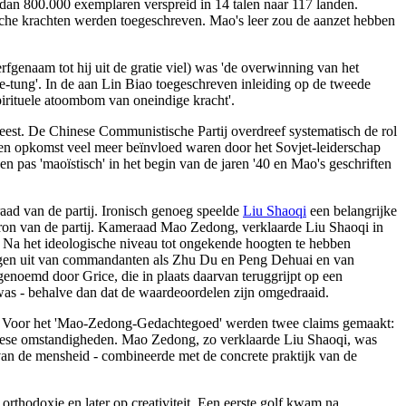
 dan 800.000 exemplaren verspreid in 14 talen naar 117 landen.
sche krachten werden toegeschreven. Mao's leer zou de aanzet hebben
genaam tot hij uit de gratie viel) was 'de overwinning van het
-tung'. In de aan Lin Biao toegeschreven inleiding op de tweede
irituele atoombom van oneindige kracht'.
eweest. De Chinese Communistische Partij overdreef systematisch de rol
 en opkomst veel meer beïnvloed waren door het Sovjet-leiderschap
as 'maoïstisch' in het begin van de jaren '40 en Mao's geschriften
aad van de partij. Ironisch genoeg speelde
Liu Shaoqi
een belangrijke
ebron van de partij. Kameraad Mao Zedong, verklaarde Liu Shaoqi in
'. Na het ideologische niveau tot ongekende hoogten te hebben
jdragen uit van commandanten als Zhu Du en Peng Dehuai en van
noemd door Grice, die in plaats daarvan teruggrijpt op een
 was - behalve dan dat de waardeoordelen zijn omgedraaid.
eeën. Voor het 'Mao-Zedong-Gedachtegoed' werden twee claims gemaakt:
 Chinese omstandigheden. Mao Zedong, zo verklaarde Liu Shaoqi, was
 van de mensheid - combineerde met de concrete praktijk van de
thodoxie en later op creativiteit. Een eerste golf kwam na