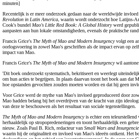
minuten]
Recentelijk is er meer onderzoek gedaan naar de wereldwijde invlo
Revolution in Latin America
, waarin wordt onderzocht hoe Latijns-A
Cook's bundel
Mao's Little Red Book: A Global History
werd gepublic
aanpasten aan hun lokale omstandigheden, evenals de praktische randv
Francis Grice's
The Myth of Mao and Modern Insurgency
volgt een an
oorlogsvoering in zowel Mao's geschriften als de impact ervan op zel
impact van Mao.
Francis Grice's
The Myth of Mao and Modern Insurgency
wil aantonen
'Dit boek onderzoekt systematisch, bekritiseert en weerlegt uiteindel
om hun acties te begrijpen. In plaats daarvan toont het boek aan dat 
hoe opstanden gevochten zouden moeten worden en dat hij geen invloed 
Voor Grice werd de mythe van Mao's invloed geproduceerd door zowel 
Mao hadden belang bij het overdrijven van de kracht van zijn ideolog
van deze te beschouwen als het resultaat van sociale tegenstellingen.
The Myth of Mao and Modern Insurgency
is echter een teleurstellen
herhaaldelijk op stropopredeneringen en toont herhaaldelijk een gebrek
nieuw. Zoals Paul B. Rich, redacteur van
Small Wars and Insurgencie
waarin hij de originaliteit en invloed van Mao's ideeën ontkent. Het b