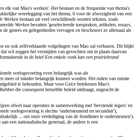
en elk van Mao's werken'. Het bestaan en de frequentie van thema's
rukkelijke weerlegging van het thema, 0 voor de afwezigheid van een
de Werken
bestaan uit veel verschillende soorten teksten, zoals
zamelde Werken
bevatten 'geselecteerde toespraken, artikelen, essays,
ssen de genres en gelegenheden vervagen en beschouwt ze allemaal als
e en ook zelfverklaarde volgelingen van Mao zal verbazen. Dit blijkt
d, dat wil zeggen het vermijden van gevechten om in plaats daarvan
 formuleerde in de brief
Een enkele vonk kan een prairiebrand
itionele oorlogsvoering even belangrijk was als
hoden meer of minder belangrijk kunnen worden. Het ruilen van ruimte
 grondgebied te behouden. Maar voor Grice betekenen Mao's
velhebber die consequent hetzelfde beleid uitdraagt, ongeacht de
wijzen ofwel naar operaties in samenwerking met 'bevriende legers' en
ionele oorlogsvoering is slechts 'ondersteunend en secundair'),
dzakelijk ... om onze verdediging van de frontlinies te ondersteunen').
aan een nationalistische generaal, de andere is een