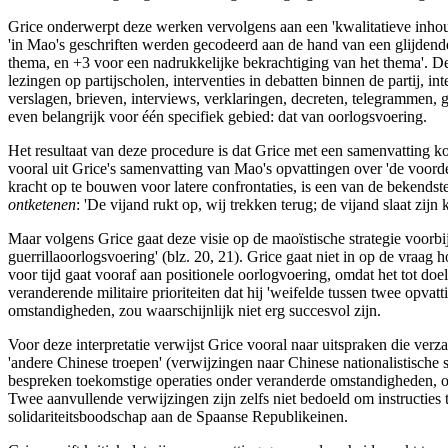
Grice onderwerpt deze werken vervolgens aan een 'kwalitatieve inhoud
'in Mao's geschriften werden gecodeerd aan de hand van een glijdende
thema, en +3 voor een nadrukkelijke bekrachtiging van het thema'. 
lezingen op partijscholen, interventies in debatten binnen de partij
verslagen, brieven, interviews, verklaringen, decreten, telegrammen, 
even belangrijk voor één specifiek gebied: dat van oorlogsvoering.
Het resultaat van deze procedure is dat Grice met een samenvatting k
vooral uit Grice's samenvatting van Mao's opvattingen over 'de voorde
kracht op te bouwen voor latere confrontaties, is een van de bekendst
ontketenen
: 'De vijand rukt op, wij trekken terug; de vijand slaat zijn
Maar volgens Grice gaat deze visie op de maoïstische strategie voorbij
guerrillaoorlogsvoering' (blz. 20, 21). Grice gaat niet in op de vraa
voor tijd gaat vooraf aan positionele oorlogvoering, omdat het tot do
veranderende militaire prioriteiten dat hij 'weifelde tussen twee opvat
omstandigheden, zou waarschijnlijk niet erg succesvol zijn.
Voor deze interpretatie verwijst Grice vooral naar uitspraken die ver
'andere Chinese troepen' (verwijzingen naar Chinese nationalistische st
bespreken toekomstige operaties onder veranderde omstandigheden, of zi
Twee aanvullende verwijzingen zijn zelfs niet bedoeld om instructies 
solidariteitsboodschap aan de Spaanse Republikeinen.