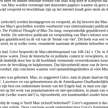
sen meer en minder bekende werken van Mao weg door te schrijven dat d
gen van Mao worden vermengd met duizenden pagina's waartoe zij geen
ijd verspreid en beschikbaar zijn op het internet houdt geen steek a
 (selectief) werden heruitgegeven en verspreid, als hij beweert dat Mao
toen Mao's geschriften werden voorbereid voor (internationale) publicat
ie
The Political Thought of Mao Tse-tung
, oorspronkelijk gepubliceerd 
leefde. De selectieve publicatie en verspreiding van Mao's teksten wer
as gepubliceerd na de val van de 'bende van vier'. Dit boek was een 'wa
eerd, en in welke vorm, veranderde naarmate de politieke behoeften v
ën had. Grice bespreekt de Maccabeeënopstand van 168-142 v. Chr. in J
euw waren. Door de historische en politieke context te verwijderen, zo
t duidelijk door hoe in dit hoofdstuk vermeende overeenkomsten tussen
over de bevolking en hulpbronnen. Dat bijvoorbeeld steun van de bevolki
 voedsel, zijn conclusies waartoe veel opstandelingenleiders al vóór M
usies was gekomen. Mao, zo suggereert Grice, nam in plaats daarvan bijn
E. Lawrence en van gebeurtenissen als de Amerikaanse Onafhankelijkhei
p zijn best een rudimentaire kennis van het Engels had, in staat zou zij
ert op het werk van popularisatoren en niet-specialisten, in plaats van o
de (welke waren dat?) is, bijvoorbeeld, een krantenartikel zonder bro
rbij de vraag is 'heeft Mao zichzelf beïnvloed?' Grice's argument is 
er niet volgde. Deze conclusie wordt ondermijnd door Grice's fundament