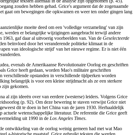
ergelijke teksten allemaal in de analyse zijn opgenomen (p. 45).
 toegang zouden hebben gehad. Grice's argument dat de zogenaamde
ls het gaat om bewegingen die opkwamen en weer ten onder gingen lang
 aanzienlijke moeite deed om een 'volledige verzameling' van zijn
ie, werden er belangrijke wijzigingen aangebracht terwijl andere
in 1963, gaf daar al uitvoerig voorbeelden van. Van de
Geselecteerde
den beïnvloed door het veranderende politieke klimaat in de
pen van ideologische strijd' van het nieuwe regime. Er is niet één
eranderden.
udea, evenals de Amerikaanse Revolutionaire Oorlog en geschriften
als Grice heeft gedaan, worden Mao's militaire geschriften
 verschillende opstanden in verschillende tijdperken worden
ng belangrijk is voor een kleine strijdmacht als ze een sterkere
ao zijn gekomen.
a al zijn ideeën over van eerdere (westerse) leiders. Volgens Grice
dsoorlog (p. 92). Om deze bewering te staven verwijst Grice niet
n geweest dit te doen in het China van de jaren 1930. Herhaaldelijk
p actuele wetenschappelijke literatuur. De referentie die Grice geeft
nvermelding uit 1990 in de
Los Angeles Times
.
dat de ontwikkeling van de oorlog weinig gemeen had met wat Mao
eel a-historische maatstaf. Grice gebruikt teksten die werden