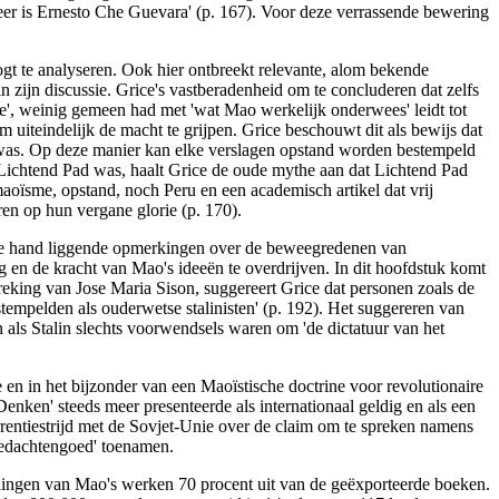
leer is Ernesto Che Guevara' (p. 167). Voor deze verrassende bewering
ogt te analyseren. Ook hier ontbreekt relevante, alom bekende
n zijn discussie. Grice's vastberadenheid om te concluderen dat zelfs
', weinig gemeen had met 'wat Mao werkelijk onderwees' leidt tot
 uiteindelijk de macht te grijpen. Grice beschouwt dit als bewijs dat
e was. Op deze manier kan elke verslagen opstand worden bestempeld
 Lichtend Pad was, haalt Grice de oude mythe aan dat Lichtend Pad
n maoïsme, opstand, noch Peru en een academisch artikel dat vrij
ren op hun vergane glorie (p. 170).
r de hand liggende opmerkingen over de beweegredenen van
 en de kracht van Mao's ideeën te overdrijven. In dit hoofdstuk komt
preking van Jose Maria Sison, suggereert Grice dat personen zoals de
tempelden als ouderwetse stalinisten' (p. 192). Het suggereren van
n als Stalin slechts voorwendsels waren om 'de dictatuur van het
 en in het bijzonder van een Maoïstische doctrine voor revolutionaire
ken' steeds meer presenteerde als internationaal geldig en als een
rrentiestrijd met de Sovjet-Unie over de claim om te spreken namens
Gedachtengoed' toenamen.
lingen van Mao's werken 70 procent uit van de geëxporteerde boeken.