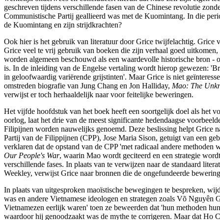
geschreven tijdens verschillende fasen van de Chinese revolutie zon
Communistische Partij geallieerd was met de Kuomintang. In die perio
de Kuomintang en zijn strijdkrachten?
Ook hier is het gebruik van literatuur door Grice twijfelachtig. Gric
Grice veel te vrij gebruik van boeken die zijn verhaal goed uitkomen,
worden algemeen beschouwd als een waardevolle historische bron - op
is. In de inleiding van de Engelse vertaling wordt hierop gewezen: 'B
in geloofwaardig variërende grijstinten'. Maar Grice is niet geïnteresse
omstreden biografie van Jung Chang en Jon Halliday,
Mao: The Unkn
verwijst er toch herhaaldelijk naar voor feitelijke beweringen.
Het vijfde hoofdstuk van het boek heeft een soortgelijk doel als he
oorlog, laat het drie van de meest significante hedendaagse voorbee
Filipijnen worden nauwelijks genoemd. Deze beslissing helpt Grice n
Partij van de Filippijnen (CPP), Jose Maria Sison, getuigt van een g
verklaren dat de opstand van de CPP 'met radicaal andere methoden wer
Our People's War
, waarin Mao wordt geciteerd en een strategie wordt
verschillende fases. In plaats van te verwijzen naar de standaard liter
Weekley, verwijst Grice naar bronnen die de ongefundeerde bewering
In plaats van uitgesproken maoïstische bewegingen te bespreken, wi
was en andere Vietnamese ideologen en strategen zoals Võ Nguyên Giáp
Vietnamezen eerlijk waren' toen ze beweerden dat 'hun methoden hun e
waardoor hij genoodzaakt was de mythe te corrigeren. Maar dat Ho C