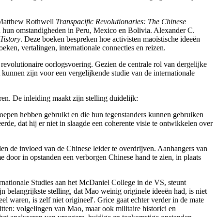
e Matthew Rothwell
Transpacific Revolutionaries: The Chinese
n hun omstandigheden in Peru, Mexico en Bolivia. Alexander C.
istory
. Deze boeken bespreken hoe activisten maoïstische ideeën
ken, vertalingen, internationale connecties en reizen.
revolutionaire oorlogsvoering. Gezien de centrale rol van dergelijke
kunnen zijn voor een vergelijkende studie van de internationale
n. De inleiding maakt zijn stelling duidelijk:
engroepen hebben gebruikt en die hun tegenstanders kunnen gebruiken
de, dat hij er niet in slaagde een coherente visie te ontwikkelen over
en de invloed van de Chinese leider te overdrijven. Aanhangers van
e door in opstanden een verborgen Chinese hand te zien, in plaats
ernationale Studies aan het McDaniel College in de VS, steunt
 belangrijkste stelling, dat Mao weinig originele ideeën had, is niet
el waren, is zelf niet origineel'. Grice gaat echter verder in de mate
itten: volgelingen van Mao, maar ook militaire historici en