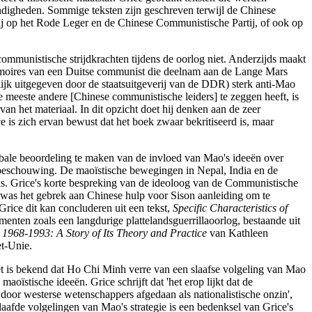
ndigheden. Sommige teksten zijn geschreven terwijl de Chinese
hij op het Rode Leger en de Chinese Communistische Partij, of ook op
communistische strijdkrachten tijdens de oorlog niet. Anderzijds maakt
oires van een Duitse communist die deelnam aan de Lange Mars
jk uitgegeven door de staatsuitgeverij van de DDR) sterk anti-Mao
e meeste andere [Chinese communistische leiders] te zeggen heeft, is
 van het materiaal. In dit opzicht doet hij denken aan de zeer
 is zich ervan bewust dat het boek zwaar bekritiseerd is, maar
obale beoordeling te maken van de invloed van Mao's ideeën over
n beschouwing. De maoïstische bewegingen in Nepal, India en de
as. Grice's korte bespreking van de ideoloog van de Communistische
e was het gebrek aan Chinese hulp voor Sison aanleiding om te
Grice dit kan concluderen uit een tekst,
Specific Characteristics of
menten zoals een langdurige plattelandsguerrillaoorlog, bestaande uit
 1968-1993: A Story of Its Theory and Practice
van Kathleen
t-Unie.
t is bekend dat Ho Chi Minh verre van een slaafse volgeling van Mao
stische ideeën. Grice schrijft dat 'het erop lijkt dat de
door westerse wetenschappers afgedaan als nationalistische onzin',
fde volgelingen van Mao's strategie is een bedenksel van Grice's