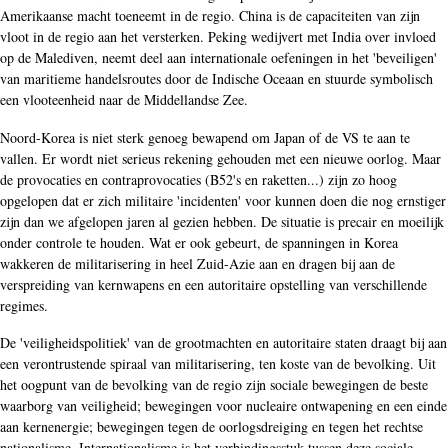
Amerikaanse macht toeneemt in de regio. China is de capaciteiten van zijn
vloot in de regio aan het versterken. Peking wedijvert met India over invloed
op de Malediven, neemt deel aan internationale oefeningen in het 'beveiligen'
van maritieme handelsroutes door de Indische Oceaan en stuurde symbolisch
een vlooteenheid naar de Middellandse Zee.
Noord-Korea is niet sterk genoeg bewapend om Japan of de VS te aan te
vallen. Er wordt niet serieus rekening gehouden met een nieuwe oorlog. Maar
de provocaties en contraprovocaties (B52's en raketten...) zijn zo hoog
opgelopen dat er zich militaire 'incidenten' voor kunnen doen die nog ernstiger
zijn dan we afgelopen jaren al gezien hebben. De situatie is precair en moeilijk
onder controle te houden. Wat er ook gebeurt, de spanningen in Korea
wakkeren de militarisering in heel Zuid-Azie aan en dragen bij aan de
verspreiding van kernwapens en een autoritaire opstelling van verschillende
regimes.
De 'veiligheidspolitiek' van de grootmachten en autoritaire staten draagt bij aan
een verontrustende spiraal van militarisering, ten koste van de bevolking. Uit
het oogpunt van de bevolking van de regio zijn sociale bewegingen de beste
waarborg van veiligheid; bewegingen voor nucleaire ontwapening en een einde
aan kernenergie; bewegingen tegen de oorlogsdreiging en tegen het rechtse
nationalisme. Internationalisme is het verbindingsstuk tussen deze sociale