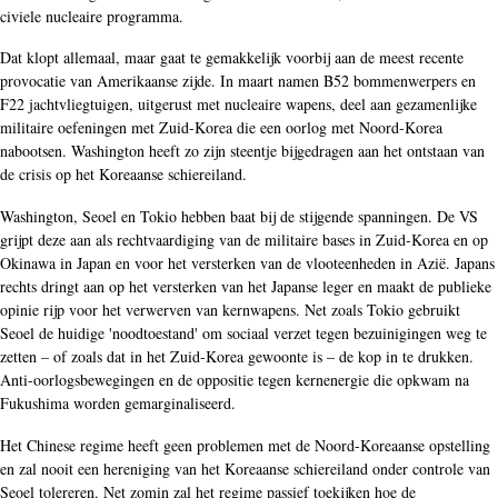
civiele nucleaire programma.
Dat klopt allemaal, maar gaat te gemakkelijk voorbij aan de meest recente
provocatie van Amerikaanse zijde. In maart namen B52 bommenwerpers en
F22 jachtvliegtuigen, uitgerust met nucleaire wapens, deel aan gezamenlijke
militaire oefeningen met Zuid-Korea die een oorlog met Noord-Korea
nabootsen. Washington heeft zo zijn steentje bijgedragen aan het ontstaan van
de crisis op het Koreaanse schiereiland.
Washington, Seoel en Tokio hebben baat bij de stijgende spanningen. De VS
grijpt deze aan als rechtvaardiging van de militaire bases in Zuid-Korea en op
Okinawa in Japan en voor het versterken van de vlooteenheden in Azië. Japans
rechts dringt aan op het versterken van het Japanse leger en maakt de publieke
opinie rijp voor het verwerven van kernwapens. Net zoals Tokio gebruikt
Seoel de huidige 'noodtoestand' om sociaal verzet tegen bezuinigingen weg te
zetten – of zoals dat in het Zuid-Korea gewoonte is – de kop in te drukken.
Anti-oorlogsbewegingen en de oppositie tegen kernenergie die opkwam na
Fukushima worden gemarginaliseerd.
Het Chinese regime heeft geen problemen met de Noord-Koreaanse opstelling
en zal nooit een hereniging van het Koreaanse schiereiland onder controle van
Seoel tolereren. Net zomin zal het regime passief toekijken hoe de