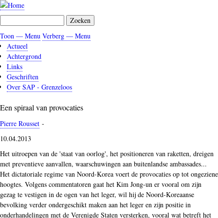
Overslaan
en
Zoeken
naar
de
Toon — Menu
Verberg — Menu
Menu
inhoud
Actueel
gaan
Achtergrond
Links
Geschriften
Over SAP - Grenzeloos
Een spiraal van provocaties
Pierre Rousset
-
10.04.2013
Het uitroepen van de 'staat van oorlog', het positioneren van raketten, dreigen
met preventieve aanvallen, waarschuwingen aan buitenlandse ambassades...
Het dictatoriale regime van Noord-Korea voert de provocaties op tot ongeziene
hoogtes. Volgens commentatoren gaat het Kim Jong-un er vooral om zijn
gezag te vestigen in de ogen van het leger, wil hij de Noord-Koreaanse
bevolking verder ondergeschikt maken aan het leger en zijn positie in
onderhandelingen met de Verenigde Staten versterken, vooral wat betreft het