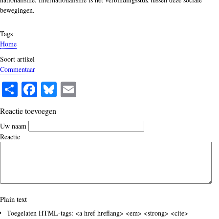
bewegingen.
Tags
Home
Soort artikel
Commentaar
S
Fa
Bl
E
ha
ce
ue
m
Reactie toevoegen
re
bo
sk
ail
Uw naam
ok
y
Reactie
Plain text
Toegelaten HTML-tags: <a href hreflang> <em> <strong> <cite>