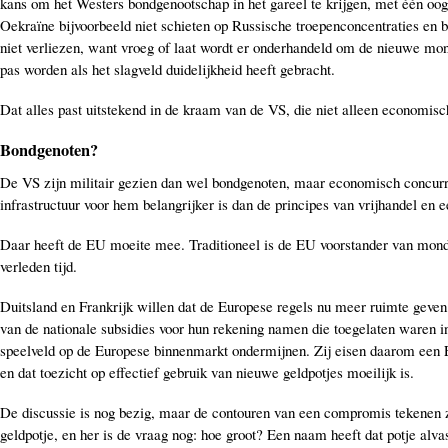
kans om het Westers bondgenootschap in het gareel te krijgen, met één oo
Oekraïne bijvoorbeeld niet schieten op Russische troepenconcentraties en 
niet verliezen, want vroeg of laat wordt er onderhandeld om de nieuwe mon
pas worden als het slagveld duidelijkheid heeft gebracht.
Dat alles past uitstekend in de kraam van de VS, die niet alleen economisc
Bondgenoten?
De VS zijn militair gezien dan wel bondgenoten, maar economisch concurre
infrastructuur voor hem belangrijker is dan de principes van vrijhandel en e
Daar heeft de EU moeite mee. Traditioneel is de EU voorstander van mondial
verleden tijd.
Duitsland en Frankrijk willen dat de Europese regels nu meer ruimte geven 
van de nationale subsidies voor hun rekening namen die toegelaten waren in 
speelveld op de Europese binnenmarkt ondermijnen. Zij eisen daarom een Eur
en dat toezicht op effectief gebruik van nieuwe geldpotjes moeilijk is.
De discussie is nog bezig, maar de contouren van een compromis tekenen zi
geldpotje, en her is de vraag nog: hoe groot? Een naam heeft dat potje alva