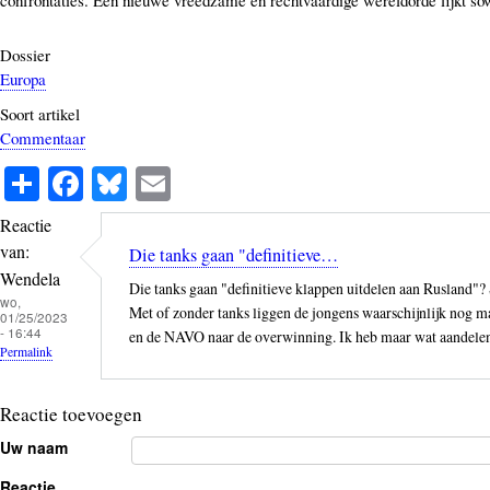
Dossier
Europa
Soort artikel
Commentaar
S
Fa
Bl
E
ha
ce
ue
m
Reactie
re
bo
sk
ail
van:
Die tanks gaan "definitieve…
ok
y
Wendela
Die tanks gaan "definitieve klappen uitdelen aan Rusland"? 
wo,
Met of zonder tanks liggen de jongens waarschijnlijk nog maa
01/25/2023
- 16:44
en de NAVO naar de overwinning. Ik heb maar wat aandelen 
Permalink
Reactie toevoegen
Uw naam
Reactie