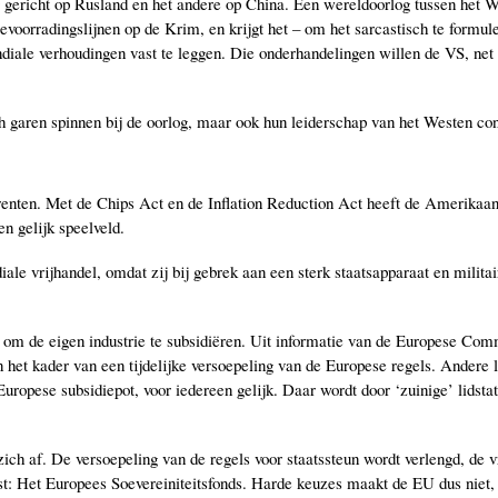
g gericht op Rusland en het andere op China. Een wereldoorlog tussen het 
bevoorradingslijnen op de Krim, en krijgt het – om het sarcastisch te form
diale verhoudingen vast te leggen. Die onderhandelingen willen de VS, net 
h garen spinnen bij de oorlog, maar ook hun leiderschap van het Westen cons
nten. Met de Chips Act en de Inflation Reduction Act heeft de Amerikaans
en gelijk speelveld.
e vrijhandel, omdat zij bij gebrek aan een sterk staatsapparaat en militai
om de eigen industrie te subsidiëren. Uit informatie van de Europese Commi
het kader van een tijdelijke versoepeling van de Europese regels. Andere lid
opese subsidiepot, voor iedereen gelijk. Daar wordt door ‘zuinige’ lidstat
ch af. De versoepeling van de regels voor staatssteun wordt verlengd, de v
st: Het Europees Soevereiniteitsfonds. Harde keuzes maakt de EU dus niet, m