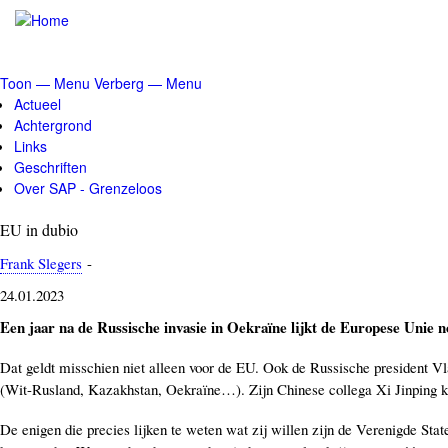
Overslaan
en
naar
de
Toon — Menu
Verberg — Menu
inhoud
Menu
Actueel
gaan
Achtergrond
Links
Geschriften
Over SAP - Grenzeloos
EU in dubio
Frank Slegers
-
24.01.2023
Een jaar na de Russische invasie in Oekraïne lijkt de Europese Unie no
Dat geldt misschien niet alleen voor de EU. Ook de Russische president Vlad
(Wit-Rusland, Kazakhstan, Oekraïne…). Zijn Chinese collega Xi Jinping kra
De enigen die precies lijken te weten wat zij willen zijn de Verenigde State