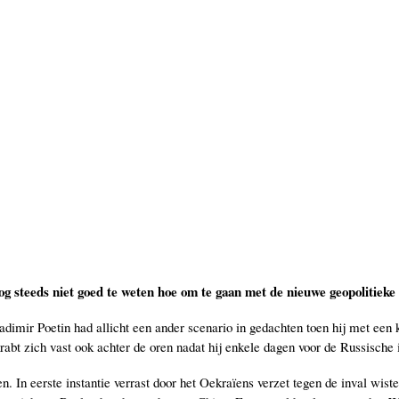
g steeds niet goed te weten hoe om te gaan met de nieuwe geopolitieke s
imir Poetin had allicht een ander scenario in gedachten toen hij met een ko
bt zich vast ook achter de oren nadat hij enkele dagen voor de Russische 
n. In eerste instantie verrast door het Oekraïens verzet tegen de inval wist