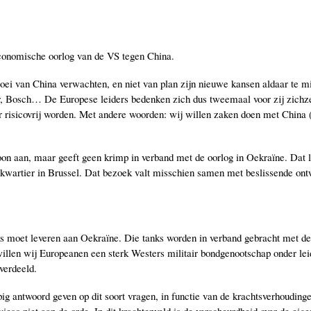
economische oorlog van de VS tegen China.
groei van China verwachten, en niet van plan zijn nieuwe kansen aldaar te 
r, Bosch… De Europese leiders bedenken zich dus tweemaal voor zij zichze
risicovrij worden. Met andere woorden: wij willen zaken doen met China (
 toon aan, maar geeft geen krimp in verband met de oorlog in Oekraïne. Dat 
kwartier in Brussel. Dat bezoek valt misschien samen met beslissende ont
ks moet leveren aan Oekraïne. Die tanks worden in verband gebracht met de k
illen wij Europeanen een sterk Westers militair bondgenootschap onder lei
verdeeld.
pig antwoord geven op dit soort vragen, in functie van de krachtsverhouding
so niet aan de orde. In dit krachtenveld is de verscheurdheid over de eigen