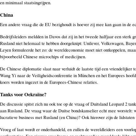
en minimaal staatsingrijpen.
China
Een andere vraag die de EU bezighoudt is hoever zij mee kan gaan in de 
Bedrijfsleiders meldden in Davos dat zij in het tweede halfjaar een sterk 
Rusland niet helemaal te hebben doorgeknipt: Unilever, Volkswagen, Baye
Leyen formuleerde het zo: de wereldeconomie moet niet ontkoppelen, maar 
bijvoorbeeld Chinese microchips of medicijnen.
De Chinese diplomatie slaat naar verluidt de laatste tijd een vriendelijker
Wang Yi naar de Veiligheidsconferentie in München en het Europees hoofd
koers worden ingezet in de Europees-Chinese relaties.
Tanks voor Oekraïne?
De discussie spitst zich nu ook toe op de vraag of Duitsland Leopard 2 tan
aan Rusland. De vraag waar de Duitse bondskanselier echt mee worstelt: w
lucratieve business met Rusland (en China)? Ook hierover zijn de lidstaten 
Vroeg of laat wordt er onderhandeld, en zullen de wereldleiders een voorlo
confrontaties. Een nieuwe vreedzame en rechtvaardige wereldorde lijkt sowie