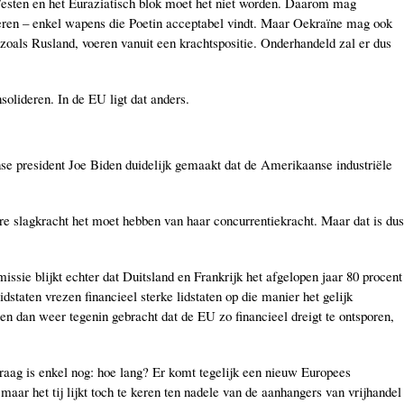
Westen en het Euraziatisch blok moet het niet worden. Daarom mag
uleren – enkel wapens die Poetin acceptabel vindt. Maar Oekraïne mag ook
zoals Rusland, voeren vanuit een krachtspositie. Onderhandeld zal er dus
olideren. In de EU ligt dat anders.
e president Joe Biden duidelijk gemaakt dat de Amerikaanse industriële
re slagkracht het moet hebben van haar concurrentiekracht. Maar dat is dus
ssie blijkt echter dat Duitsland en Frankrijk het afgelopen jaar 80 procent
staten vrezen financieel sterke lidstaten op die manier het gelijk
en dan weer tegenin gebracht dat de EU zo financieel dreigt te ontsporen,
raag is enkel nog: hoe lang? Er komt tegelijk een nieuw Europees
aar het tij lijkt toch te keren ten nadele van de aanhangers van vrijhandel