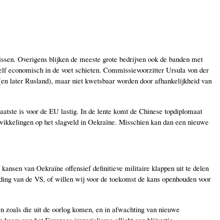
missen. Overigens blijken de meeste grote bedrijven ook de banden met
lf economisch in de voet schieten. Commissievoorzitter Ursula von der
en later Rusland), maar niet kwetsbaar worden door afhankelijkheid van
laatste is voor de EU lastig. In de lente komt de Chinese topdiplomaat
wikkelingen op het slagveld in Oekraïne. Misschien kan dan een nieuwe
ansen van Oekraïne offensief definitieve militaire klappen uit te delen
ding van de VS, of willen wij voor de toekomst de kans openhouden voor
en zoals die uit de oorlog komen, en in afwachting van nieuwe
 koers van het Europees imperialisme allicht een blijvertje.