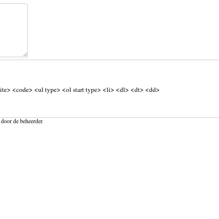
ite> <code> <ul type> <ol start type> <li> <dl> <dt> <dd>
 door de beheerder.