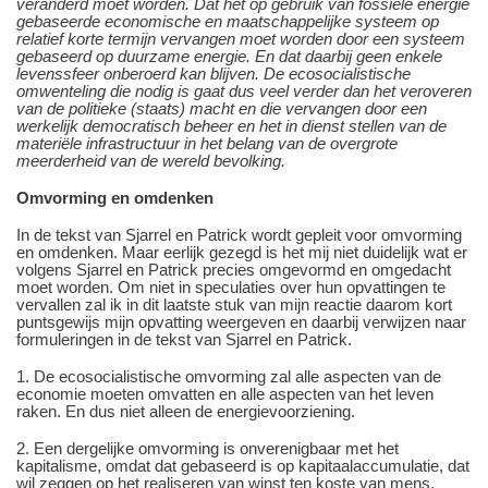
veranderd moet worden. Dat het op gebruik van fossiele energie
gebaseerde economische en maatschappelijke systeem op
relatief korte termijn vervangen moet worden door een systeem
gebaseerd op duurzame energie. En dat daarbij geen enkele
levenssfeer onberoerd kan blijven. De ecosocialistische
omwenteling die nodig is gaat dus veel verder dan het veroveren
van de politieke (staats) macht en die vervangen door een
werkelijk democratisch beheer en het in dienst stellen van de
materiële infrastructuur in het belang van de overgrote
meerderheid van de wereld bevolking.
Omvorming en omdenken
In de tekst van Sjarrel en Patrick wordt gepleit voor omvorming
en omdenken. Maar eerlijk gezegd is het mij niet duidelijk wat er
volgens Sjarrel en Patrick precies omgevormd en omgedacht
moet worden. Om niet in speculaties over hun opvattingen te
vervallen zal ik in dit laatste stuk van mijn reactie daarom kort
puntsgewijs mijn opvatting weergeven en daarbij verwijzen naar
formuleringen in de tekst
van Sjarrel en Patrick
.
1. De ecosocialistische omvorming zal alle aspecten van de
economie moeten omvatten en alle aspecten van het leven
raken. En dus niet alleen de energievoorziening.
2. Een dergelijke omvorming is onverenigbaar met het
kapitalisme, omdat dat gebaseerd is op kapitaalaccumulatie, dat
wil zeggen op het realiseren van winst ten koste van mens,