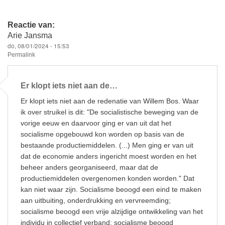
h
a
u
m
ar
c
e
ail
Reactie van:
e
e
sk
Arie Jansma
do, 08/01/2024 - 15:53
b
y
Permalink
o
o
Er klopt iets niet aan de…
k
Er klopt iets niet aan de redenatie van Willem Bos. Waar
ik over struikel is dit: "De socialistische beweging van de
vorige eeuw en daarvoor ging er van uit dat het
socialisme opgebouwd kon worden op basis van de
bestaande productiemiddelen. (...) Men ging er van uit
dat de economie anders ingericht moest worden en het
beheer anders georganiseerd, maar dat de
productiemiddelen overgenomen konden worden." Dat
kan niet waar zijn. Socialisme beoogd een eind te maken
aan uitbuiting, onderdrukking en vervreemding;
socialisme beoogd een vrije alzijdige ontwikkeling van het
individu in collectief verband; socialisme beoogd