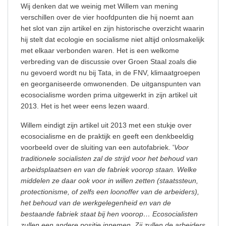
Wij denken dat we weinig met Willem van mening
verschillen over de vier hoofdpunten die hij noemt aan
het slot van zijn artikel en zijn historische overzicht waarin
hij stelt dat ecologie en socialisme niet altijd onlosmakelijk
met elkaar verbonden waren. Het is een welkome
verbreding van de discussie over Groen Staal zoals die
nu gevoerd wordt nu bij Tata, in de FNV, klimaatgroepen
en georganiseerde omwonenden. De uitganspunten van
ecosocialisme worden prima uitgewerkt in zijn artikel uit
2013. Het is het weer eens lezen waard.
Willem eindigt zijn artikel uit 2013 met een stukje over
ecosocialisme en de praktijk en geeft een denkbeeldig
voorbeeld over de sluiting van een autofabriek. '
Voor
traditionele socialisten zal de strijd voor het behoud van
arbeidsplaatsen en van de fabriek voorop staan. Welke
middelen ze daar ook voor in willen zetten (staatssteun,
protectionisme, of zelfs een loonoffer van de arbeiders),
het behoud van de werkgelegenheid en van de
bestaande fabriek staat bij hen voorop… Ecosocialisten
zullen een andere positie innemen. Zij zullen de arbeiders