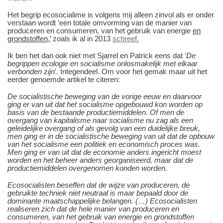
Het begrip ecosocialime is volgens mij alleen zinvol als er onder
verstaan wordt ‘een totale omvorming van de manier van
produceren en consumeren, van het gebruik van energie
en
grondstoffen,’
zoals ik al in 2013
schreef.
Ik ben het dan ook niet met Sjarrel en Patrick eens dat ‘
De
begrippen ecologie en socialisme onlosmakelijk met elkaar
verbonden zijn
’. Integendeel. Om voor het gemak maar uit het
eerder genoemde artikel te citeren:
De socialistische beweging van de vorige eeuw en daarvoor
ging er van uit dat het socialisme opgebouwd kon worden op
basis van de bestaande productiemiddelen. Of men de
overgang van kapitalisme naar socialisme nu zag als een
geleidelijke overgang of als gevolg van een duidelijke breuk,
men ging er in de socialistische beweging van uit dat de opbouw
van het socialisme een politiek en economisch proces was.
Men ging er van uit dat de economie anders ingericht moest
worden en het beheer anders georganiseerd, maar dat de
productiemiddelen overgenomen konden worden.
Ecosocialisten beseffen dat de wijze van produceren, de
gebruikte techniek niet neutraal is maar bepaald door de
dominante maatschappelijke belangen. (…) Ecosocialisten
realiseren zich dat de hele manier van produceren en
consumeren, van het gebruik van energie en grondstoffen