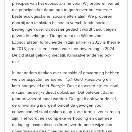
principes van het ecosocialisme voor. Wij proberen vanuit
die principes het debat aan te gaan over het
concrete
beste ecologische en sociale alternatief. We proberen
daarbij aan te sluiten bij hoe in verschillende sociale
bewegingen over dit dossier gedacht wordt vanuit eigen
gevoelde belangen. De opdracht die Willem voor
Ecosocialisten formuleerde in zijn artikel in 2013 is theorie
in 2013, praktijk en lessen voor theorievorming in 2024.
De tijd staat gelukkig niet stil
.
Klimaatverandering ook
niet.
In het anders denken over transitie of omvorming hebben
we vier aspecten benoemd;
Tijd, Geld, Aansturing
en
later aangevuld met
Energie.
Deze aspecten zijn cruciaal,
en zijn nauwelijks direct oplosbaar. Dat betekent dat er
geïmproviseerd moet worden. Dat geldt ook voor de tijd,
de omvorming is urgent omdat de gevolgen voor
conventioneel staal maken al op korte termijn zeer ernstig
zijn. Het wordt een complexe verhouding en daarmee
uitdaging tussen discussiëren over de beste wijze van
omvormen en de uitvoering ervan die niet op zich kan