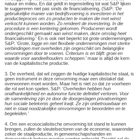
natuur en milieu. En dat geldt in tegenstelling tot wat S&P lijken
te suggereren niet pas sinds de financialisering, (S&P: ‘
De
gebruikelijke manier van bedrijfsvoering is investeren in het
productieproces om zo producten te maken die met winst
verkocht kunnen worden. Zo rendeert de investering. In die
procedure is een kentering gekomen. Produceren wordt
ondergeschikt gemaakt aan winst maken, deze omslag heet
financialisering.
‘ En is ook niet beperkt tot grote ondernemingen.
S&P: ‘
Grote, logge en niet flexibele ondernemingen met sterke
verbindingen met overheden zijn ongeschikt om belangrijke
omvormingen door te voeren. Criterium is en blijft: groei en
waarde voor aandeelhouders scheppen.
’
maar is altijd de kern
van de kapitalistische productie.
3. De overheid, dat wil zeggen de huidige kapitalistische staat, is
geen instrument in deze omvorming maar een obstakel dat
overwonnen moet worden. Maar het is niet zo dat ze voorheen
die rol wel kon spelen. S&P: ‘
Overheden hebben hun
onafhankelijkheid en autonome functie definitief verloren. Voor
de samenleving zijn ze door de doorgeslagen privatiseringen
hun sociale betekenis geheel kwijt. Ze zijn onbetrouwbaar en
niet in staat noodzakelijke omvormingen te beoordelen en te
begeleiden.’
4. Om een ecosocialistische omvorming tot stand te kunnen
brengen, zullen de sleutelsectoren van de economie, waaronder
zeker de staalproductie, in gemeenschapshanden en
democratisch beheer moeten worden gebracht. Daarbij zal de