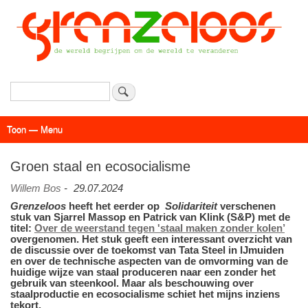
Overslaan
en
naar
de
inhoud
gaan
Zoeken
Toon — Menu
Menu
Actueel
Achtergrond
Links
Geschriften
Over SAP - Grenzeloos
Groen staal en ecosocialisme
Willem Bos
-
29.07.2024
Grenzeloos
heeft het eerder op
Solidariteit
verschenen
stuk van Sjarrel Massop en Patrick van Klink (S&P) met de
titel:
Over de weerstand tegen 'staal maken zonder kolen’
overgenomen. Het stuk geeft een interessant overzicht van
de discussie over de toekomst van Tata Steel in IJmuiden
en over de technische aspecten van de omvorming van de
huidige wijze van staal produceren naar een zonder het
gebruik van steenkool. Maar als beschouwing over
staalproductie en ecosocialisme schiet het mijns inziens
tekort.