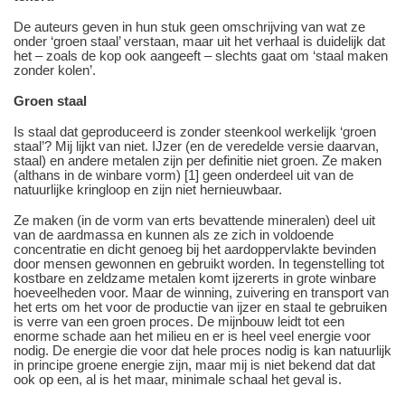
De auteurs geven in hun stuk geen omschrijving van wat ze
onder ‘groen staal’ verstaan, maar uit het verhaal is duidelijk dat
het – zoals de kop ook aangeeft – slechts gaat om ‘staal maken
zonder kolen’.
Groen staal
Is staal dat geproduceerd is zonder steenkool werkelijk ‘groen
staal’? Mij lijkt van niet. IJzer (en de veredelde versie daarvan,
staal) en andere metalen zijn per definitie niet groen. Ze maken
(althans in de winbare vorm) [1] geen onderdeel uit van de
natuurlijke kringloop en zijn niet hernieuwbaar.
Ze maken (in de vorm van erts bevattende mineralen) deel uit
van de aardmassa en kunnen als ze zich in voldoende
concentratie en dicht genoeg bij het aardoppervlakte bevinden
door mensen gewonnen en gebruikt worden. In tegenstelling tot
kostbare en zeldzame metalen komt ijzererts in grote winbare
hoeveelheden voor. Maar de winning, zuivering en transport van
het erts om het voor de productie van ijzer en staal te gebruiken
is verre van een groen proces. De mijnbouw leidt tot een
enorme schade aan het milieu en er is heel veel energie voor
nodig. De energie die voor dat hele proces nodig is kan natuurlijk
in principe groene energie zijn, maar mij is niet bekend dat dat
ook op een, al is het maar, minimale schaal het geval is.