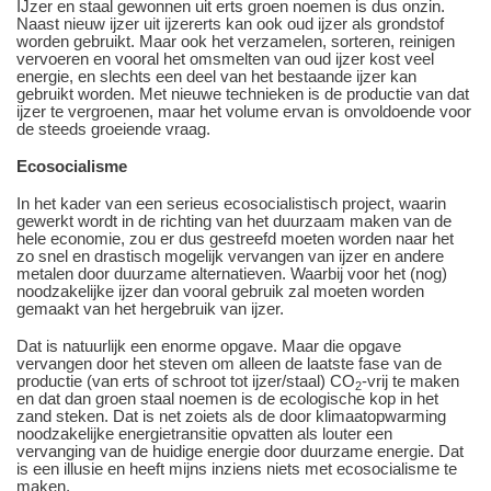
IJzer en staal gewonnen uit erts groen noemen is dus onzin.
Naast nieuw ijzer uit ijzererts kan ook oud ijzer als grondstof
worden gebruikt. Maar ook het verzamelen, sorteren, reinigen
vervoeren en vooral het omsmelten van oud ijzer kost veel
energie, en slechts een deel van het bestaande ijzer kan
gebruikt worden. Met nieuwe technieken is de productie van dat
ijzer te vergroenen, maar het volume ervan is onvoldoende voor
de steeds groeiende vraag.
Ecosocialisme
In het kader van een serieus ecosocialistisch project, waarin
gewerkt wordt in de richting van het duurzaam maken van de
hele economie, zou er dus gestreefd moeten worden naar het
zo snel en drastisch mogelijk vervangen van ijzer en andere
metalen door duurzame alternatieven. Waarbij voor het (nog)
noodzakelijke ijzer dan vooral gebruik zal moeten worden
gemaakt van het hergebruik van ijzer.
Dat is natuurlijk een enorme opgave. Maar die opgave
vervangen door het steven om alleen de laatste fase van de
productie (van erts of schroot tot ijzer/staal) CO
-vrij te maken
2
en dat dan groen staal noemen is de ecologische kop in het
zand steken. Dat is net zoiets als de door klimaatopwarming
noodzakelijke energietransitie opvatten als louter een
vervanging van de huidige energie door duurzame energie. Dat
is een illusie en heeft mijns inziens niets met ecosocialisme te
maken.