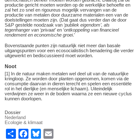
productie gericht moeten worden op de werkelijke behoefte en
zal het zo snel en rigoureus mogelijk vervangen van de
productie van metalen door duurzame materialen een van de
doelstellingen moeten zijn. (Dat gaat dus verder dan de door
S&P gestelde noodzaak van
‘publiek eigendom’, als
tegenhanger van ‘privaat’
en ‘
ontkoppeling van financieel
rendement en economische groei
.’
Bovenstaande punten zijn natuurlijk niet meer dan basale
uitgangspunten voor een ecosocialistisch benadering die verder
uitgewerkt en bediscussieerd moet worden.
Noot
[1] In de natuur maken metalen wel deel uit van de natuurlijke
kringloop. Ze worden door planten opgenomen, komen via de
consumptie daarvan in dieren terecht en spelen een essentiële
rol in het dierlijke (en menselijke lichaam). Uiteindelijk
verdwijnen ze weer in de bodem waarna ze een nieuwe cyclus
kunnen doorlopen.
Dossier
Nederland
Ecologie & klimaat
S
F
Bl
E