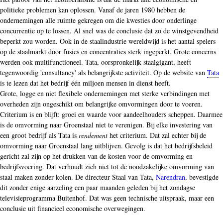
politieke problemen kan oplossen. Vanaf de jaren 1980 hebben de
ondernemingen alle ruimte gekregen om die kwesties door onderlinge
concurrentie op te lossen. Al snel was de conclusie dat zo de winstgevendheid
beperkt zou worden. Ook in de staalindustrie wereldwijd is het aantal spelers
op de staalmarkt door fusies en concentraties sterk ingeperkt. Grote concerns
werden ook multifunctioneel. Tata, oorspronkelijk staalgigant, heeft
tegenwoordig 'consultancy' als belangrijkste activiteit. Op de website van
Tata
is te lezen dat het bedrijf één miljoen mensen in dienst heeft.
Grote, logge en niet flexibele ondernemingen met sterke verbindingen met
overheden zijn ongeschikt om belangrijke omvormingen door te voeren.
Criterium is en blijft: groei en waarde voor aandeelhouders scheppen. Daarmee
is de omvorming naar Groenstaal niet te verenigen. Bij elke investering van
een groot bedrijf als Tata is
rendement
het criterium. Dat zal echter bij de
omvorming naar Groenstaal lang uitblijven. Gevolg is dat het bedrijfsbeleid
gericht zal zijn op het drukken van de kosten voor de omvorming en
bedrijfsvoering. Dat verhoudt zich niet tot de noodzakelijke omvorming van
staal maken zonder kolen. De directeur Staal van Tata,
Narendran
, bevestigde
dit zonder enige aarzeling een paar maanden geleden bij het zondagse
televisieprogramma Buitenhof. Dat was geen technische uitspraak, maar een
conclusie uit financieel economische overwegingen.