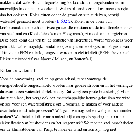
makke is dat waterstof, in tegenstelling tot koolstof, in ongebonden vorm
nauwelijks in de natuur voorkomt. Waterstof produceren, kost meer energie
dan het oplevert. Kolen zitten onder de grond en zijn te delven, terwijl
waterstof gemaakt moet worden (
E 502-2
). Kolen in de vorm van
koolmonoxide en methaan, twee gassen die ontstaan uit de traditionele manier
van staal maken (Kooksfabrieken en Hoogovens), zijn ook een energiebron.
Deze bron komt dus vrij bij de reductie van ijzererts en wordt vervolgens weer
gebruikt. Dat is mogelijk, omdat hoogovengas en kooksgas, in het geval van
Tata via de PEN centrale, omgezet worden in elektriciteit (PEN: Provinciaal
Elektriciteitsbedrijf van Noord-Holland, nu Vattenfall).
Kolen en waterstof
Voor de omvorming, snel en op grote schaal, moet vanwege de
energiebehoefte omgeschakeld worden naar groene stroom en in het verlengde
daarvan is een waterstoffabriek nodig. Dat vergt een grote investering! Maar
dat niet alleen, het vergt ook een maatschappelijke keuze: gebruiken we wind
op zee voor een waterstoffabriek om Groenstaal te maken of voor andere
essentiële industriële processen? Wat gaan we nog wel en wat gaan we minder
maken? Wat betekent dit voor noodzakelijke energiebesparing en voor de
elektrificatie van huishoudens en het wagenpark? We moeten snel omschakelen
om de klimaatdoelen van Parijs te halen en wind en zon zijn nog niet