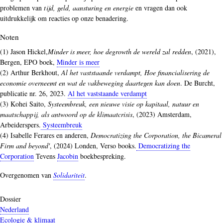
problemen van
tijd, geld, aansturing en energie
en vragen dan ook
uitdrukkelijk om reacties op onze benadering.
Noten
(1) Jason Hickel,
Minder is meer, hoe degrowth de wereld zal redden
, (2021),
Bergen, EPO boek,
Minder is meer
(2) Arthur Berkhout,
Al het vaststaande verdampt, Hoe financialisering de
economie overneemt en wat de vakbeweging daartegen kan doen
. De Burcht,
publicatie nr. 26, 2023.
Al het vaststaande verdampt
(3) Kohei Saito,
Systeembreuk, een nieuwe visie op kapitaal, natuur en
maatschappij, als antwoord op de klimaatcrisis
, (2023) Amsterdam,
Arbeiderspers.
Systeembreuk
(4) Isabelle Ferares en anderen,
Democratizing the Corporation, the Bicameral
Firm and beyond'
, (2024) Londen, Verso books.
Democratizing the
Corporation
Tevens
Jacobin
boekbespreking.
Overgenomen van
Solidariteit
.
Dossier
Nederland
Ecologie & klimaat