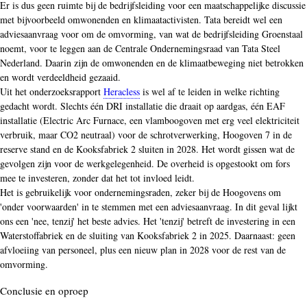
Er is dus geen ruimte bij de bedrijfsleiding voor een maatschappelijke discussie
met bijvoorbeeld omwonenden en klimaatactivisten. Tata bereidt wel een
adviesaanvraag voor om de omvorming, van wat de bedrijfsleiding Groenstaal
noemt, voor te leggen aan de Centrale Ondernemingsraad van Tata Steel
Nederland. Daarin zijn de omwonenden en de klimaatbeweging niet betrokken
en wordt verdeeldheid gezaaid.
Uit het onderzoeksrapport
Heracless
is wel af te leiden in welke richting
gedacht wordt. Slechts één DRI installatie die draait op aardgas, één EAF
installatie (Electric Arc Furnace, een vlamboogoven met erg veel elektriciteit
verbruik, maar CO2 neutraal) voor de schrotverwerking, Hoogoven 7 in de
reserve stand en de Kooksfabriek 2 sluiten in 2028. Het wordt gissen wat de
gevolgen zijn voor de werkgelegenheid. De overheid is opgestookt om fors
mee te investeren, zonder dat het tot invloed leidt.
Het is gebruikelijk voor ondernemingsraden, zeker bij de Hoogovens om
'onder voorwaarden' in te stemmen met een adviesaanvraag. In dit geval lijkt
ons een 'nee, tenzij' het beste advies. Het 'tenzij' betreft de investering in een
Waterstoffabriek en de sluiting van Kooksfabriek 2 in 2025. Daarnaast: geen
afvloeiing van personeel, plus een nieuw plan in 2028 voor de rest van de
omvorming.
Conclusie en oproep