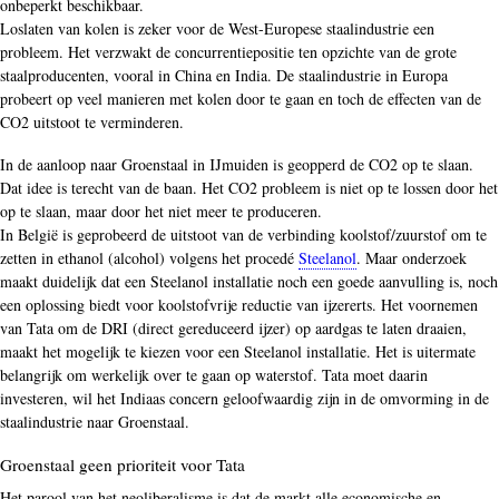
onbeperkt beschikbaar.
Loslaten van kolen is zeker voor de West-Europese staalindustrie een
probleem. Het verzwakt de concurrentiepositie ten opzichte van de grote
staalproducenten, vooral in China en India. De staalindustrie in Europa
probeert op veel manieren met kolen door te gaan en toch de effecten van de
CO2 uitstoot te verminderen.
In de aanloop naar Groenstaal in IJmuiden is geopperd de CO2 op te slaan.
Dat idee is terecht van de baan. Het CO2 probleem is niet op te lossen door het
op te slaan, maar door het niet meer te produceren.
In België is geprobeerd de uitstoot van de verbinding koolstof/zuurstof om te
zetten in ethanol (alcohol) volgens het procedé
Steelanol
. Maar onderzoek
maakt duidelijk dat een Steelanol installatie noch een goede aanvulling is, noch
een oplossing biedt voor koolstofvrije reductie van ijzererts. Het voornemen
van Tata om de DRI (direct gereduceerd ijzer) op aardgas te laten draaien,
maakt het mogelijk te kiezen voor een Steelanol installatie. Het is uitermate
belangrijk om werkelijk over te gaan op waterstof. Tata moet daarin
investeren, wil het Indiaas concern geloofwaardig zijn in de omvorming in de
staalindustrie naar Groenstaal.
Groenstaal geen prioriteit voor Tata
Het parool van het neoliberalisme is dat de markt alle economische en