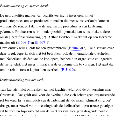
Financialisering en systeembreuk
.
De gebruikelijke manier van bedrijfsvoering is investeren in het
productieproces om zo producten te maken die met winst verkocht kunnen
worden. Zo rendeert de investering. In die procedure is een kentering
gekomen. Produceren wordt ondergeschikt gemaakt aan winst maken, deze
omslag heet financialisering (2). Arthur Berkhout werkt dat op een leerzame
manier uit (
E 506-2
)en (
E 507-1
).
Deze ontwikkeling leidt tot een systeembreuk (
E 504-3
)(3). De discussie over
deze breuk beperkt zich niet tot bedrijven, ook de internationale overheden,
met Nederland als één van de koplopers, hebben hun organisatie zo ingericht
dat ze feitelijk niet meer in staat zijn de economie om te vormen. Het gaat dan
om de relatie tussen kapitaal en overheid (
E 516-2
).
Democratisering van het werk
.
Tata kan zich niet onttrekken aan het krachtenveld rond de omvorming naar
Groenstaal. Dat geldt ook voor de overheid die zich echter geen organiserende
rol toekent. Er is inmiddels een departement dat de naam 'Klimaat en groei'
draagt, maar zowel voor de ecologie als de leefbaarheid desastreuze gevolgen
zal hebben en bijvoorbeeld aan de werkers van Tata geen dragende positie