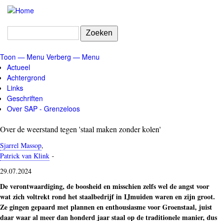
Overslaan
en
naar
Zoeken
de
inhoud
Toon — Menu
Verberg — Menu
gaan
Menu
Actueel
Achtergrond
Links
Geschriften
Over SAP - Grenzeloos
Over de weerstand tegen 'staal maken zonder kolen'
Sjarrel Massop
,
Patrick van Klink
-
29.07.2024
De verontwaardiging, de boosheid en misschien zelfs wel de angst voor
wat zich voltrekt rond het staalbedrijf in IJmuiden waren en zijn groot.
Ze gingen gepaard met plannen en enthousiasme voor Groenstaal, juist
daar waar al meer dan honderd jaar staal op de traditionele manier, dus