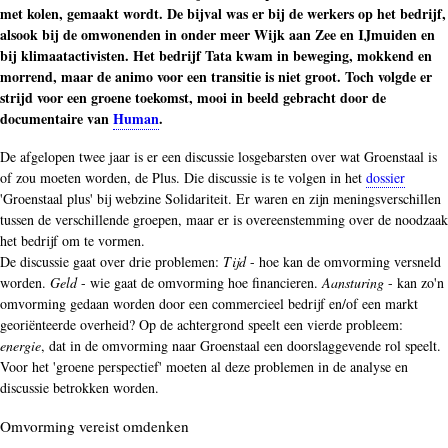
met kolen, gemaakt wordt. De bijval was er bij de werkers op het bedrijf,
alsook bij de omwonenden in onder meer Wijk aan Zee en IJmuiden en
bij klimaatactivisten. Het bedrijf Tata kwam in beweging, mokkend en
morrend, maar de animo voor een transitie is niet groot. Toch volgde er
strijd voor een groene toekomst, mooi in beeld gebracht door de
documentaire van
Human
.
De afgelopen twee jaar is er een discussie losgebarsten over wat Groenstaal is
of zou moeten worden, de Plus. Die discussie is te volgen in het
dossier
'Groenstaal plus' bij webzine Solidariteit. Er waren en zijn meningsverschillen
tussen de verschillende groepen, maar er is overeenstemming over de noodzaak
het bedrijf om te vormen.
De discussie gaat over drie problemen:
Tijd
- hoe kan de omvorming versneld
worden.
Geld
- wie gaat de omvorming hoe financieren.
Aansturing
- kan zo'n
omvorming gedaan worden door een commercieel bedrijf en/of een markt
georiënteerde overheid? Op de achtergrond speelt een vierde probleem:
energie
, dat in de omvorming naar Groenstaal een doorslaggevende rol speelt.
Voor het 'groene perspectief' moeten al deze problemen in de analyse en
discussie betrokken worden.
Omvorming vereist omdenken