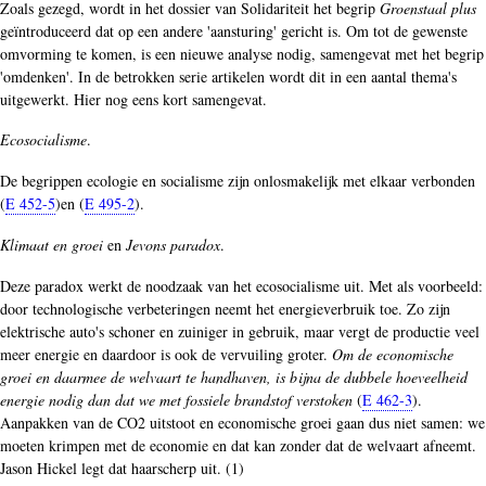
Zoals gezegd, wordt in het dossier van Solidariteit het begrip
Groenstaal plus
geïntroduceerd dat op een andere 'aansturing' gericht is. Om tot de gewenste
omvorming te komen, is een nieuwe analyse nodig, samengevat met het begrip
'omdenken'. In de betrokken serie artikelen wordt dit in een aantal thema's
uitgewerkt. Hier nog eens kort samengevat.
Ecosocialisme
.
De begrippen ecologie en socialisme zijn onlosmakelijk met elkaar verbonden
(
E 452-5
)en (
E 495-2
).
Klimaat en groei
en
Jevons paradox
.
Deze paradox werkt de noodzaak van het ecosocialisme uit. Met als voorbeeld:
door technologische verbeteringen neemt het energieverbruik toe. Zo zijn
elektrische auto's schoner en zuiniger in gebruik, maar vergt de productie veel
meer energie en daardoor is ook de vervuiling groter.
Om de economische
groei en daarmee de welvaart te handhaven, is bijna de dubbele hoeveelheid
energie nodig dan dat we met fossiele brandstof verstoken
(
E 462-3
).
Aanpakken van de CO2 uitstoot en economische groei gaan dus niet samen: we
moeten krimpen met de economie en dat kan zonder dat de welvaart afneemt.
Jason Hickel legt dat haarscherp uit. (1)