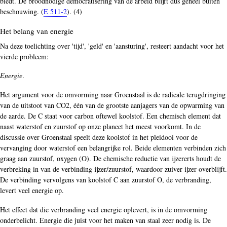
biedt. De broodnodige democratisering van de arbeid blijft dus geheel buiten
beschouwing. (
E 511-2
). (4)
Het belang van energie
Na deze toelichting over 'tijd', 'geld' en 'aansturing', resteert aandacht voor het
vierde probleem:
Energie
.
Het argument voor de omvorming naar Groenstaal is de radicale terugdringing
van de uitstoot van CO2, één van de grootste aanjagers van de opwarming van
de aarde. De C staat voor carbon oftewel koolstof. Een chemisch element dat
naast waterstof en zuurstof op onze planeet het meest voorkomt. In de
discussie over Groenstaal speelt deze koolstof in het pleidooi voor de
vervanging door waterstof een belangrijke rol. Beide elementen verbinden zich
graag aan zuurstof, oxygen (O). De chemische reductie van ijzererts houdt de
verbreking in van de verbinding ijzer/zuurstof, waardoor zuiver ijzer overblijft.
De verbinding vervolgens van koolstof C aan zuurstof O, de verbranding,
levert veel energie op.
Het effect dat die verbranding veel energie oplevert, is in de omvorming
onderbelicht. Energie die juist voor het maken van staal zeer nodig is. De