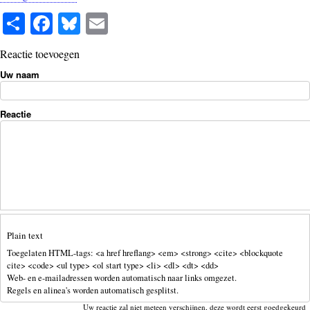
S
Fa
Bl
E
ha
ce
ue
m
Reactie toevoegen
re
bo
sk
ail
Uw naam
ok
y
Reactie
Plain text
Toegelaten HTML-tags: <a href hreflang> <em> <strong> <cite> <blockquote
cite> <code> <ul type> <ol start type> <li> <dl> <dt> <dd>
Web- en e-mailadressen worden automatisch naar links omgezet.
Regels en alinea's worden automatisch gesplitst.
Uw reactie zal niet meteen verschijnen, deze wordt eerst goedgekeurd