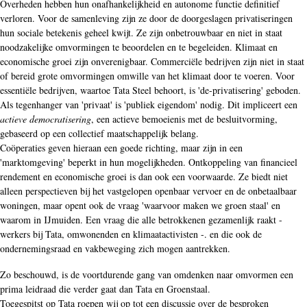
Overheden hebben hun onafhankelijkheid en autonome functie definitief
verloren. Voor de samenleving zijn ze door de doorgeslagen privatiseringen
hun sociale betekenis geheel kwijt. Ze zijn onbetrouwbaar en niet in staat
noodzakelijke omvormingen te beoordelen en te begeleiden. Klimaat en
economische groei zijn onverenigbaar. Commerciële bedrijven zijn niet in staat
of bereid grote omvormingen omwille van het klimaat door te voeren. Voor
essentiële bedrijven, waartoe Tata Steel behoort, is 'de-privatisering' geboden.
Als tegenhanger van 'privaat' is 'publiek eigendom' nodig. Dit impliceert een
actieve democratisering
, een actieve bemoeienis met de besluitvorming,
gebaseerd op een collectief maatschappelijk belang.
Coöperaties geven hieraan een goede richting, maar zijn in een
'marktomgeving' beperkt in hun mogelijkheden. Ontkoppeling van financieel
rendement en economische groei is dan ook een voorwaarde. Ze biedt niet
alleen perspectieven bij het vastgelopen openbaar vervoer en de onbetaalbaar
woningen, maar opent ook de vraag 'waarvoor maken we groen staal' en
waarom in IJmuiden. Een vraag die alle betrokkenen gezamenlijk raakt -
werkers bij Tata, omwonenden en klimaatactivisten -. en die ook de
ondernemingsraad en vakbeweging zich mogen aantrekken.
Zo beschouwd, is de voortdurende gang van omdenken naar omvormen een
prima leidraad die verder gaat dan Tata en Groenstaal.
Toegespitst op Tata roepen wij op tot een discussie over de besproken