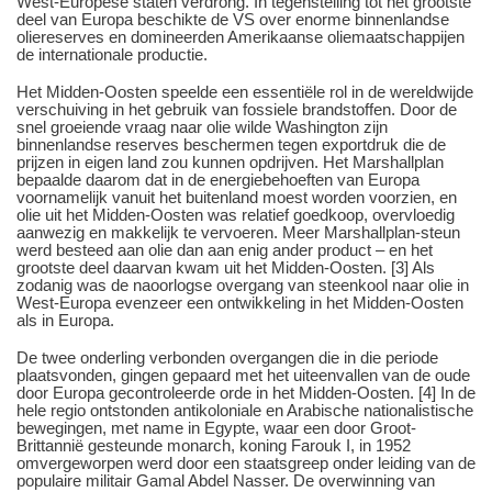
West-Europese staten verdrong. In tegenstelling tot het grootste
deel van Europa beschikte de VS over enorme binnenlandse
oliereserves en domineerden Amerikaanse oliemaatschappijen
de internationale productie.
Het Midden-Oosten speelde een essentiële rol in de wereldwijde
verschuiving in het gebruik van fossiele brandstoffen. Door de
snel groeiende vraag naar olie wilde Washington zijn
binnenlandse reserves beschermen tegen exportdruk die de
prijzen in eigen land zou kunnen opdrijven. Het Marshallplan
bepaalde daarom dat in de energiebehoeften van Europa
voornamelijk vanuit het buitenland moest worden voorzien, en
olie uit het Midden-Oosten was relatief goedkoop, overvloedig
aanwezig en makkelijk te vervoeren. Meer Marshallplan-steun
werd besteed aan olie dan aan enig ander product – en het
grootste deel daarvan kwam uit het Midden-Oosten. [3] Als
zodanig was de naoorlogse overgang van steenkool naar olie in
West-Europa evenzeer een ontwikkeling in het Midden-Oosten
als in Europa.
De twee onderling verbonden overgangen die in die periode
plaatsvonden, gingen gepaard met het uiteenvallen van de oude
door Europa gecontroleerde orde in het Midden-Oosten. [4] In de
hele regio ontstonden antikoloniale en Arabische nationalistische
bewegingen, met name in Egypte, waar een door Groot-
Brittannië gesteunde monarch, koning Farouk I, in 1952
omvergeworpen werd door een staatsgreep onder leiding van de
populaire militair Gamal Abdel Nasser. De overwinning van