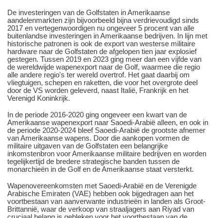
De investeringen van de Golfstaten in Amerikaanse
aandelenmarkten zijn bijvoorbeeld bijna verdrievoudigd sinds
2017 en vertegenwoordigen nu ongeveer 5 procent van alle
buitenlandse investeringen in Amerikaanse bedrijven. In lijn met
historische patronen is ook de export van westerse militaire
hardware naar de Golfstaten de afgelopen tien jaar explosief
gestegen. Tussen 2019 en 2023 ging meer dan een vijfde van
de wereldwijde wapenexport naar de Golf, waarmee die regio
alle andere regio's ter wereld overtrof. Het gaat daarbij om
vliegtuigen, schepen en raketten, die voor het overgrote deel
door de VS worden geleverd, naast Italië, Frankrijk en het
Verenigd Koninkrijk.
In de periode 2016-2020 ging ongeveer een kwart van de
Amerikaanse wapenexport naar Saoedi-Arabië alleen, en ook in
de periode 2020-2024 bleef Saoedi-Arabië de grootste afnemer
van Amerikaanse wapens. Door die aankopen vormen de
militaire uitgaven van de Golfstaten een belangrijke
inkomstenbron voor Amerikaanse militaire bedrijven en worden
tegelijkertijd de bredere strategische banden tussen de
monarchieën in de Golf en de Amerikaanse staat versterkt.
Wapenovereenkomsten met Saoedi-Arabië en de Verenigde
Arabische Emiraten (VAE) hebben ook bijgedragen aan het
voortbestaan van aanverwante industrieën in landen als Groot-
Brittannië, waar de verkoop van straaljagers aan Riyad van
cruciaal belang is gebleken voor het voortbestaan van de