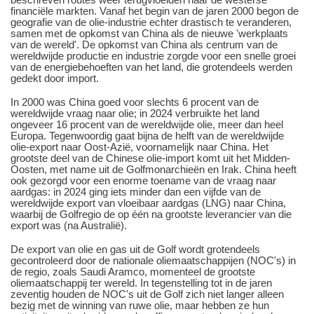
financiële markten. Vanaf het begin van de jaren 2000 begon de
geografie van de olie-industrie echter drastisch te veranderen,
samen met de opkomst van China als de nieuwe 'werkplaats
van de wereld'. De opkomst van China als centrum van de
wereldwijde productie en industrie zorgde voor een snelle groei
van de energiebehoeften van het land, die grotendeels werden
gedekt door import.
In 2000 was China goed voor slechts 6 procent van de
wereldwijde vraag naar olie; in 2024 verbruikte het land
ongeveer 16 procent van de wereldwijde olie, meer dan heel
Europa. Tegenwoordig gaat bijna de helft van de wereldwijde
olie-export naar Oost-Azië, voornamelijk naar China. Het
grootste deel van de Chinese olie-import komt uit het Midden-
Oosten, met name uit de Golfmonarchieën en Irak. China heeft
ook gezorgd voor een enorme toename van de vraag naar
aardgas: in 2024 ging iets minder dan een vijfde van de
wereldwijde export van vloeibaar aardgas (LNG) naar China,
waarbij de Golfregio de op één na grootste leverancier van die
export was (na Australië).
De export van olie en gas uit de Golf wordt grotendeels
gecontroleerd door de nationale oliemaatschappijen (NOC's) in
de regio, zoals Saudi Aramco, momenteel de grootste
oliemaatschappij ter wereld. In tegenstelling tot in de jaren
zeventig houden de NOC's uit de Golf zich niet langer alleen
bezig met de winning van ruwe olie, maar hebben ze hun