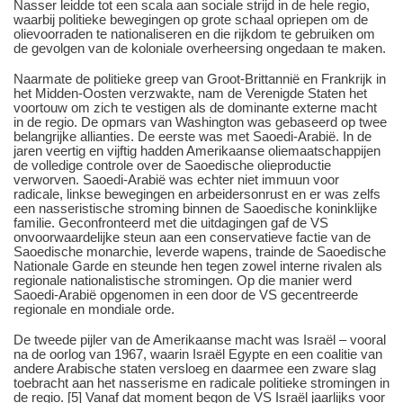
Nasser leidde tot een scala aan sociale strijd in de hele regio,
waarbij politieke bewegingen op grote schaal opriepen om de
olievoorraden te nationaliseren en die rijkdom te gebruiken om
de gevolgen van de koloniale overheersing ongedaan te maken.
Naarmate de politieke greep van Groot-Brittannië en Frankrijk in
het Midden-Oosten verzwakte, nam de Verenigde Staten het
voortouw om zich te vestigen als de dominante externe macht
in de regio. De opmars van Washington was gebaseerd op twee
belangrijke allianties. De eerste was met Saoedi-Arabië. In de
jaren veertig en vijftig hadden Amerikaanse oliemaatschappijen
de volledige controle over de Saoedische olieproductie
verworven. Saoedi-Arabië was echter niet immuun voor
radicale, linkse bewegingen en arbeidersonrust en er was zelfs
een nasseristische stroming binnen de Saoedische koninklijke
familie. Geconfronteerd met die uitdagingen gaf de VS
onvoorwaardelijke steun aan een conservatieve factie van de
Saoedische monarchie, leverde wapens, trainde de Saoedische
Nationale Garde en steunde hen tegen zowel interne rivalen als
regionale nationalistische stromingen. Op die manier werd
Saoedi-Arabië opgenomen in een door de VS gecentreerde
regionale en mondiale orde.
De tweede pijler van de Amerikaanse macht was Israël – vooral
na de oorlog van 1967, waarin Israël Egypte en een coalitie van
andere Arabische staten versloeg en daarmee een zware slag
toebracht aan het nasserisme en radicale politieke stromingen in
de regio. [5] Vanaf dat moment begon de VS Israël jaarlijks voor