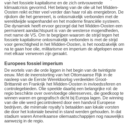
van het fossiele kapitalisme en de zich ontvouwende
klimaatcrisis gevormd. Het belang van de olie uit het Midden-
Oosten reikt echter veel verder dan haar rol als energiebron. De
rijkdom die het genereert, is onlosmakelijk verbonden met de
wereldwijde wapenhandel en het moderne financiële systeem.
Die dynamiek heeft ervoor gezorgd dat het Midden-Oosten een
permanent aandachtspunt is van de westerse mogendheden,
met name de VS. Om te begrijpen waarom de strijd tegen het
fossiele kapitalisme onlosmakelijk verbonden is met de strijd
voor gerechtigheid in het Midden-Oosten, is het noodzakelijk om
na te gaan hoe olie, militarisme en imperium de afgelopen eeuw
met elkaar verweven zijn geraakt.
Europees fossiel imperium
De wortels van die orde liggen in het begin van de twintigste
eeuw. Met de ineenstorting van het Ottomaanse Rijk in de
nasleep van de Eerste Wereldoorlog verdeelden Groot-
Brittannië en Frankrijk het Midden-Oosten in invloedssferen en
controlegebieden. Olie speelde daarbij een belangrijke rol: de
regio beschikte over overvloedige oliereserves, die goedkoop te
winnen waren en geografisch dicht bij Europa lagen. De winning
van die olie werd gecontroleerd door een handvol Europese
bedrijven, die minimale royalty's betaalden aan lokale vorsten
die door het koloniale bewind in stand werden gehouden. In dat
stadium waren Amerikaanse oliemaatschappijen nog nauwelijks
aanwezig in de regio.