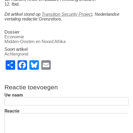
12. Ibid.
Dit artikel stond op
Transition Security Project
. Nederlandse
vertaling redactie Grenzeloos.
Dossier
Economie
Midden-Oosten en Noord Afrika
Soort artikel
Achtergrond
S
F
Bl
E
h
a
u
m
ar
c
e
ail
Reactie toevoegen
e
e
sk
Uw naam
b
y
o
Reactie
o
k