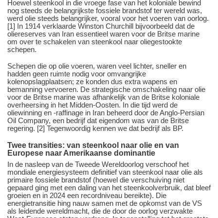
Hoewel steenkool in die vroege fase van het koloniale bewind
nog steeds de belangrijkste fossiele brandstof ter wereld was,
werd olie steeds belangrijker, vooral voor het voeren van oorlog.
[1] In 1914 verklaarde Winston Churchill bijvoorbeeld dat de
oliereserves van Iran essentieel waren voor de Britse marine
om over te schakelen van steenkool naar oliegestookte
schepen.
Schepen die op olie voeren, waren veel lichter, sneller en
hadden geen ruimte nodig voor omvangrijke
kolenopslagplaatsen; ze konden dus extra wapens en
bemanning vervoeren. De strategische omschakeling naar olie
voor de Britse marine was afhankelijk van de Britse koloniale
overheersing in het Midden-Oosten. In die tijd werd de
oliewinning en -raffinage in Iran beheerd door de Anglo-Persian
Oil Company, een bedrijf dat eigendom was van de Britse
regering. [2] Tegenwoordig kennen we dat bedrijf als BP.
Twee transities: van steenkool naar olie en van
Europese naar Amerikaanse dominantie
In de nasleep van de Tweede Wereldoorlog verschoof het
mondiale energiesysteem definitief van steenkool naar olie als
primaire fossiele brandstof (hoewel die verschuiving niet
gepaard ging met een daling van het steenkoolverbruik, dat bleef
groeien en in 2024 een recordniveau bereikte). Die
energietransitie hing nauw samen met de opkomst van de VS
als leidende wereldmacht, die de door de oorlog verzwakte