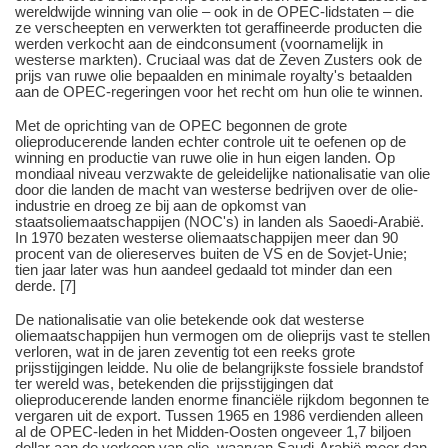
wereldwijde winning van olie – ook in de OPEC-lidstaten – die
ze verscheepten en verwerkten tot geraffineerde producten die
werden verkocht aan de eindconsument (voornamelijk in
westerse markten). Cruciaal was dat de Zeven Zusters ook de
prijs van ruwe olie bepaalden en minimale royalty's betaalden
aan de OPEC-regeringen voor het recht om hun olie te winnen.
Met de oprichting van de OPEC begonnen de grote
olieproducerende landen echter controle uit te oefenen op de
winning en productie van ruwe olie in hun eigen landen. Op
mondiaal niveau verzwakte de geleidelijke nationalisatie van olie
door die landen de macht van westerse bedrijven over de olie-
industrie en droeg ze bij aan de opkomst van
staatsoliemaatschappijen (NOC's) in landen als Saoedi-Arabië.
In 1970 bezaten westerse oliemaatschappijen meer dan 90
procent van de oliereserves buiten de VS en de Sovjet-Unie;
tien jaar later was hun aandeel gedaald tot minder dan een
derde. [7]
De nationalisatie van olie betekende ook dat westerse
oliemaatschappijen hun vermogen om de olieprijs vast te stellen
verloren, wat in de jaren zeventig tot een reeks grote
prijsstijgingen leidde. Nu olie de belangrijkste fossiele brandstof
ter wereld was, betekenden die prijsstijgingen dat
olieproducerende landen enorme financiële rijkdom begonnen te
vergaren uit de export. Tussen 1965 en 1986 verdienden alleen
al de OPEC-leden in het Midden-Oosten ongeveer 1,7 biljoen
dollar aan de verkoop van olie, waarvan Saudi-Arabië meer dan