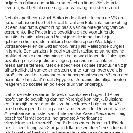
miljarden dollars aan militair materieel en financiële steun te
leveren, wat het tot op de dag van vandaag nog steeds doet.
Net als apartheid in Zuid-Afrika is de alliantie tussen de VS en
Israël gebaseerd op het feit dat Israël een koloniale nederzetting
is: een land dat is gesticht op basis van de onteigening van de
oorspronkelijke Palestijnse bevolking en de voortdurende
racistische uitsluiting van Palestijnen die in het land zijn
gebleven (hetzij onder militaire bezetting op de Westelijke
Jordaanoever en de Gazastrook, hetzij als Palestijnse burgers
in Israël). Een aanzienlijk deel van de Israëlische samenleving
profiteert van die onteigening en het geweld tegen de Palestijnse
bevolking en ze zijn die privileges gaan zien in raciale en
messiaanse termen. Met die specifieke sociale structuur en zijn
afhankelijkheid van externe steun om te kunnen overleven, is
Israël een veel betrouwbaardere bondgenoot van de VS dan een
normale 'klantstaat' (zoals Egypte of Jordanië, die altijd moeten
reageren op sociale en politieke druk van onderop).
Dat is de reden waarom Israël, ondanks een hoger BBP per
hoofd van de bevolking dan het Verenigd Koninkrijk, Duitsland
en Frankrijk, meer cumulatieve buitenlandse hulp van de VS
heeft ontvangen dan enig ander land ter wereld. De voormalige
Amerikaanse minister van Buitenlandse Zaken Alexander Haig
beschreef Israël ooit als 'het grootste Amerikaanse
vliegdekschip ter wereld'. Joe Biden noemde Israël in 1986 'de
beste investering van 3 miljard dollar die we doen' en stelde dat
'als Israël niet bestond, de Verenigde Staten van Amerika een