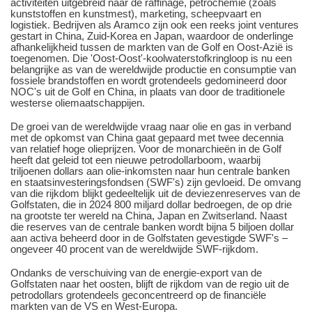
activiteiten uitgebreid naar de raffinage, petrochemie (zoals
kunststoffen en kunstmest), marketing, scheepvaart en
logistiek. Bedrijven als Aramco zijn ook een reeks joint ventures
gestart in China, Zuid-Korea en Japan, waardoor de onderlinge
afhankelijkheid tussen de markten van de Golf en Oost-Azië is
toegenomen. Die 'Oost-Oost'-koolwaterstofkringloop is nu een
belangrijke as van de wereldwijde productie en consumptie van
fossiele brandstoffen en wordt grotendeels gedomineerd door
NOC's uit de Golf en China, in plaats van door de traditionele
westerse oliemaatschappijen.
De groei van de wereldwijde vraag naar olie en gas in verband
met de opkomst van China gaat gepaard met twee decennia
van relatief hoge olieprijzen. Voor de monarchieën in de Golf
heeft dat geleid tot een nieuwe petrodollarboom, waarbij
triljoenen dollars aan olie-inkomsten naar hun centrale banken
en staatsinvesteringsfondsen (SWF's) zijn gevloeid. De omvang
van die rijkdom blijkt gedeeltelijk uit de deviezenreserves van de
Golfstaten, die in 2024 800 miljard dollar bedroegen, de op drie
na grootste ter wereld na China, Japan en Zwitserland. Naast
die reserves van de centrale banken wordt bijna 5 biljoen dollar
aan activa beheerd door in de Golfstaten gevestigde SWF's –
ongeveer 40 procent van de wereldwijde SWF-rijkdom.
Ondanks de verschuiving van de energie-export van de
Golfstaten naar het oosten, blijft de rijkdom van de regio uit de
petrodollars grotendeels geconcentreerd op de financiële
markten van de VS en West-Europa.