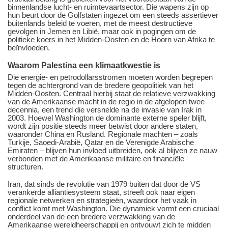
binnenlandse lucht- en ruimtevaartsector. Die wapens zijn op
hun beurt door de Golfstaten ingezet om een steeds assertiever
buitenlands beleid te voeren, met de meest destructieve
gevolgen in Jemen en Libië, maar ook in pogingen om de
politieke koers in het Midden-Oosten en de Hoorn van Afrika te
beïnvloeden.
Waarom Palestina een klimaatkwestie is
Die energie- en petrodollarsstromen moeten worden begrepen
tegen de achtergrond van de bredere geopolitiek van het
Midden-Oosten. Centraal hierbij staat de relatieve verzwakking
van de Amerikaanse macht in de regio in de afgelopen twee
decennia, een trend die versnelde na de invasie van Irak in
2003. Hoewel Washington de dominante externe speler blijft,
wordt zijn positie steeds meer betwist door andere staten,
waaronder China en Rusland. Regionale machten – zoals
Turkije, Saoedi-Arabië, Qatar en de Verenigde Arabische
Emiraten – blijven hun invloed uitbreiden, ook al blijven ze nauw
verbonden met de Amerikaanse militaire en financiële
structuren.
Iran, dat sinds de revolutie van 1979 buiten dat door de VS
verankerde alliantiesysteem staat, streeft ook naar eigen
regionale netwerken en strategieën, waardoor het vaak in
conflict komt met Washington. Die dynamiek vormt een cruciaal
onderdeel van de een bredere verzwakking van de
Amerikaanse wereldheerschappij en ontvouwt zich te midden