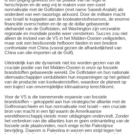
herschrijven en de weg vrij te maken voor een soort
normalisatie met de Golfstaten (met name Saoedi-Arabië) als
onderdeel van een naoorlogs akkoord. Door de militaire macht
van Israël te koppelen aan de koolwaterstofreserves, de enorme
financiële overschotten en de op de dollar gebaseerde
oliehandel van de Golfstaten, wil Washington zijn verzwakte
regionale en mondiale positie weer versterken. Succes zou niet
alleen de invloed van de VS in het Midden-Oosten veiligstellen,
maar ook een beslissende hefboom bieden in een bredere
confrontatie met China (vooral gezien de afhankelijkheid van
China van olie-importen uit de Golf).
Uiteindelijk kan die dynamiek niet los worden gezien van de
cruciale positie van het Midden-Oosten in onze op fossiele
brandstoffen gebaseerde wereld. De Golfstaten en hun nationale
oliemaatschappijen verdubbelen hun inspanningen op het gebied
van de productie van koolwaterstoffen, waardoor de planeet op
een traject van onvermijdelijke klimaatramp terechtkomt.
Voor de VS is die toenemende expansie van fossiele
brandstoffen – gekoppeld aan hun strategische alliantie met de
Golfmonarchieën en hun normalisatie met Israël – een cruciale
bron van macht in een tijd waarin de Amerikaanse
wereldheerschappij steeds meer uitdagingen ondervindt. Zonder
het verbreken van die allianties kan er geen ontmanteling van de
fossiele orde plaatsvinden, noch enige echte Palestijnse
bevrijding. Daarom is Palestina in wezen een strijd tegen het