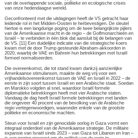
van de overlappende sociale, politieke en ecologische crises
van onze hedendaagse wereld.
Geconfronteerd met die uitdagingen heeft de VS getracht haar
leidende rol in het Midden-Oosten te herbevestigen. De sleutel
hiertoe is een langdurige poging om de twee belangrijkste pijlers
van de Amerikaanse macht in de regio – de Golfmonarchieën en
Israël – te verbinden in één blok dat aansluit bij de belangen van
de VS. [11] Een duidelijke indicatie van die strategische koers
kwam met de door Trump gesteunde Abraham-akkoorden in
2020, waarbij de VAE en Bahrein hun betrekkingen met Israël
formeel normaliseerden.
Die overeenkomst, die tot stand kwam dankzij aanzienlijke
Amerikaanse stimulansen, maakte de weg vrij voor een
vrijhandelsovereenkomst tussen de VAE en Israël in 2022 – de
eerste in zijn soort tussen Israël en een Arabische staat. Soedan
en Marokko volgden al snel, waardoor Israël formele
diplomatieke betrekkingen heeft met vier Arabische staten.
Vandaag de dag heeft Israël formele betrekkingen met landen
die ongeveer 40 procent van de bevolking van de Arabische
regio vertegenwoordigen, waaronder enkele van de grootste
politieke en economische machten.
Steun voor Israël en zijn genocidale oorlog in Gaza vormt een
integraal onderdeel van de Amerikaanse strategie. De militaire
expansie van Israël sinds 2023 – van Gaza tot Libanon en Iran –
is een poging geweest om de politiek van de regio te