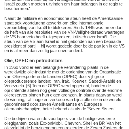
Israël zouden moeten uitvinden om haar belangen in de regio te
beschermen.'
Naast de militaire en economische steun heeft de Amerikaanse
staat ook voortdurend gewerkt om elke internationale
veroordeling van Israël te blokkeren. Sinds 1945 was meer dan
de helft van alle resoluties van de VN-Veiligheidsraad waartegen
de VS haar veto heeft uitgesproken, kritisch over Israël. Die
steun van de VS aan Israël is niet gebonden aan een bepaalde
president of partij – hij wordt gedeeld door beide partijen in de VS
en is al meer dan zestig jaar onveranderd.
Olie, OPEC en petrodollars
In 1960 vond er een belangrijke verandering plaats in de
wereldwijde olie-industrie met de oprichting van de Organisatie
van Olie-exporterende Landen (OPEC) door vijf grote
olieproducerende landen: Iran, Irak, Koeweit, Saoedi-Arabië en
Venezuela. [6] Toen de OPEC werd opgericht, hadden de
oprichtende staten nog geen volledige controle over de enorme
oliereserves binnen hun eigen grenzen. In plaats daarvan werd
de winning, raffinage en verkoop van bijna alle olie in de wereld
gedomineerd door zeven Amerikaanse en Europese
oliemaatschappijen, beter bekend als als de 'Seven Sisters'.
Die bedrijven waren de voorlopers van de huidige westerse
oliegiganten, zoals ExxonMobil, Chevron, Shell en BP. Van het
olieveld tot de benzinepomp controleerden de Zeven Zusters de