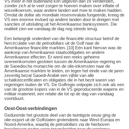
VS meer in het buitenland kon uitgeven dan ze verdienden,
zonder zich al te veel zorgen te hoeven maken over inflatie of
wisselkoersen, waar andere landen wel mee te maken hadden.
Omdat de dollar als mondiale reservevaluta fungeerde, kreeg de
VS een enorme invloed op andere landen door te dreigen met
sancties of uitsluiting uit het Amerikaanse banksysteem. Die
realiteit zien we vandaag de dag nog steeds terug.
Een belangrijk onderdeel van die financiële structuur betrof de
hercirculatie van de petrodollars uit de Golf naar de
Amerikaanse financiële markten. [10] Eén kant hiervan was de
aankoop van Amerikaanse staatsobligaties en andere
Amerikaanse effecten. Er werd een reeks geheime
overeenkomsten gesloten tussen de Amerikaanse regering en
de Saoedische monarchie om de olie-inkomsten naar de
Amerikaanse markten te leiden, en tegen het einde van de jaren
zeventig bezat Saoedi-Arabië een vijfde van alle
schatkistcertificaten en obligaties die in het bezit waren van
regeringen buiten de VS. De Golfregio ontpopte zich ook als een
van de grootste kopers van in de VS geproduceerde wapens en
militair materieel, een relatie die tot op de dag van vandaag
voortduurt.
Oost-Oost-verbindingen
Gedurende het grootste deel van de twintigste eeuw ging de
olie-export uit de Golfstaten grotendeels naar West-Europa en
Noord-Amerika, waarbij de petrodollars via de hierboven
beschreven routes weer terugvloeiden naar de westerse