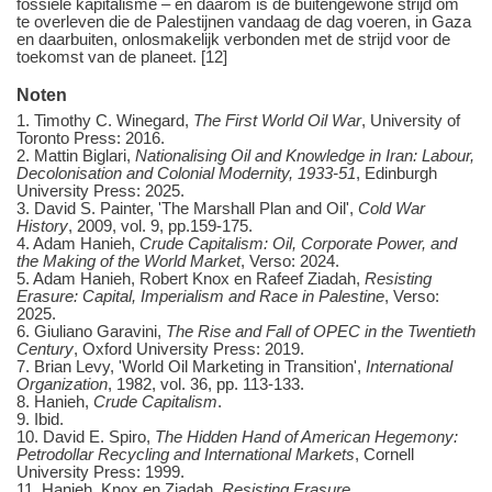
fossiele kapitalisme – en daarom is de buitengewone strijd om
te overleven die de Palestijnen vandaag de dag voeren, in Gaza
en daarbuiten, onlosmakelijk verbonden met de strijd voor de
toekomst van de planeet. [12]
Noten
1. Timothy C. Winegard,
The First World Oil War
, University of
Toronto Press: 2016.
2. Mattin Biglari,
Nationalising Oil and Knowledge in Iran: Labour,
Decolonisation and Colonial Modernity, 1933-51
, Edinburgh
University Press: 2025.
3. David S. Painter, 'The Marshall Plan and Oil',
Cold War
History
, 2009, vol. 9, pp.159-175.
4. Adam Hanieh,
Crude Capitalism: Oil, Corporate Power, and
the Making of the World Market
, Verso: 2024.
5. Adam Hanieh, Robert Knox en Rafeef Ziadah,
Resisting
Erasure: Capital, Imperialism and Race in Palestine
, Verso:
2025.
6. Giuliano Garavini,
The Rise and Fall of OPEC in the Twentieth
Century
, Oxford University Press: 2019.
7. Brian Levy, 'World Oil Marketing in Transition',
International
Organization
, 1982, vol. 36, pp. 113-133.
8. Hanieh,
Crude Capitalism
.
9. Ibid.
10. David E. Spiro,
The Hidden Hand of American Hegemony:
Petrodollar Recycling and International Markets
, Cornell
University Press: 1999.
11. Hanieh, Knox en Ziadah,
Resisting Erasure
.