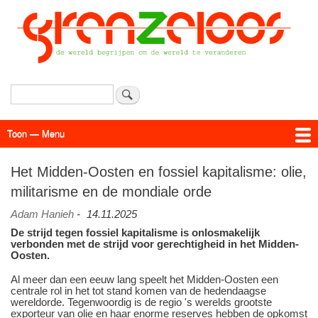
Overslaan
en
naar
de
inhoud
gaan
Zoeken
Toon — Menu
Menu
Actueel
Achtergrond
Links
Geschriften
Over SAP - Grenzeloos
Het Midden-Oosten en fossiel kapitalisme: olie,
militarisme en de mondiale orde
Adam Hanieh
-
14.11.2025
De strijd tegen fossiel kapitalisme is onlosmakelijk
verbonden met de strijd voor gerechtigheid in het Midden-
Oosten.
Al meer dan een eeuw lang speelt het Midden-Oosten een
centrale rol in het tot stand komen van de hedendaagse
wereldorde. Tegenwoordig is de regio 's werelds grootste
exporteur van olie en haar enorme reserves hebben de opkomst