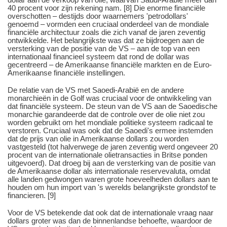
40 procent voor zijn rekening nam. [8] Die enorme financiële
overschotten – destijds door waarnemers 'petrodollars'
genoemd – vormden een cruciaal onderdeel van de mondiale
financiële architectuur zoals die zich vanaf de jaren zeventig
ontwikkelde. Het belangrijkste was dat ze bijdroegen aan de
versterking van de positie van de VS – aan de top van een
internationaal financieel systeem dat rond de dollar was
gecentreerd – de Amerikaanse financiële markten en de Euro-
Amerikaanse financiële instellingen.
De relatie van de VS met Saoedi-Arabië en de andere
monarchieën in de Golf was cruciaal voor de ontwikkeling van
dat financiële systeem. De steun van de VS aan de Saoedische
monarchie garandeerde dat de controle over de olie niet zou
worden gebruikt om het mondiale politieke systeem radicaal te
verstoren. Cruciaal was ook dat de Saoedi's ermee instemden
dat de prijs van olie in Amerikaanse dollars zou worden
vastgesteld (tot halverwege de jaren zeventig werd ongeveer 20
procent van de internationale olietransacties in Britse ponden
uitgevoerd). Dat droeg bij aan de versterking van de positie van
de Amerikaanse dollar als internationale reservevaluta, omdat
alle landen gedwongen waren grote hoeveelheden dollars aan te
houden om hun import van 's werelds belangrijkste grondstof te
financieren. [9]
Voor de VS betekende dat ook dat de internationale vraag naar
dollars groter was dan de binnenlandse behoefte, waardoor de