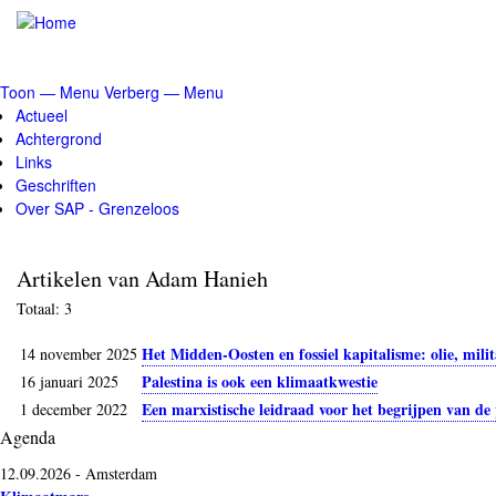
Overslaan
en
naar
de
Toon — Menu
Verberg — Menu
inhoud
Menu
Actueel
gaan
Achtergrond
Links
Geschriften
Over SAP - Grenzeloos
Artikelen van Adam Hanieh
Totaal: 3
Het Midden-Oosten en fossiel kapitalisme: olie, mili
14 november 2025
Palestina is ook een klimaatkwestie
16 januari 2025
Een marxistische leidraad voor het begrijpen van de
1 december 2022
Agenda
12.09.2026
-
Amsterdam