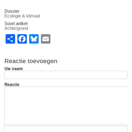
Dossier
Ecologie & klimaat
Soort artikel
Achtergrond
S
F
Bl
E
h
a
u
m
ar
c
e
ail
Reactie toevoegen
e
e
sk
Uw naam
b
y
o
Reactie
o
k