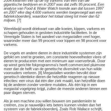
2004 kwamen vier op de vijf varkens van een van die
gigantische bedrijven en in 2007 was dat zelfs 95 procent. Een
analyse van Food & Water Watch toonde aan dat tussen 1997
en 2007 elke dag 4.600 varkens werden toegevoegd aan een
fabrieksboerderij, waardoor het totaal steeg tot meer dan 62
miljoen.
[7]
Wereldwijd wordt driekwart van alle koeien, kippen, varkens en
schapen gehouden in gesloten industriële faciliteiten. In de
Verenigde Staten is het aandeel van megastallen veel hoger,
waaronder meer dan 99 procent voor kippen en 98 procent voor
varkens.
De vogels en andere dieren in deze industriële systemen zijn
gefokt om snel te groeien, om constante hoeveelheden vlees of
eieren te produceren met een minimum aan voerverbruik. Door
op winst gerichte fokprogramma's heeft commercieel pluimvee
meer dan de helft van de genetische diversiteit van hun wilde
voorouders verloren. [8] Megastallen worden bevolkt door
genetisch identieke dieren die hetzelfde reageren op nieuwe
infecties: een virus dat één dier ziek maakt, kan hetzelfde doen
bij de anderen zonder verdere mutaties. Als één kip in een
megastal vogelgriep krijgt, zullen de meeste anderen binnen een
paar dagen sterven.
Als je een machine zou willen bouwen om pandemieën te
creëren, zou je nauwelijks iets beters kunnen vinden dan het
systeem van de fabrieksboerderij. Zoals Rob Wallace schrijft,