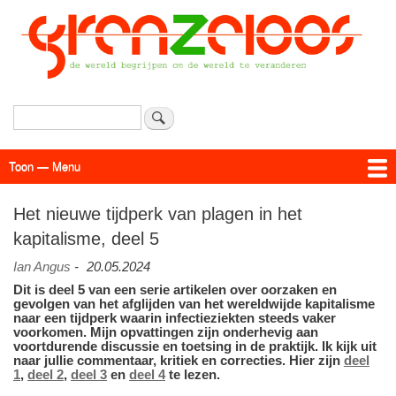
Overslaan
en
naar
de
inhoud
gaan
Zoeken
Toon — Menu
Menu
Actueel
Achtergrond
Links
Geschriften
Over SAP - Grenzeloos
Het nieuwe tijdperk van plagen in het
kapitalisme, deel 5
Ian Angus
-
20.05.2024
Dit is deel 5 van een serie artikelen over oorzaken en
gevolgen van het afglijden van het wereldwijde kapitalisme
naar een tijdperk waarin infectieziekten steeds vaker
voorkomen. Mijn opvattingen zijn onderhevig aan
voortdurende discussie en toetsing in de praktijk. Ik kijk uit
naar jullie commentaar, kritiek en correcties. Hier zijn
deel
1
,
deel 2
,
deel 3
en
deel 4
te lezen.