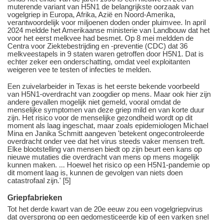
muterende variant van H5N1 de belangrijkste oorzaak van
vogelgriep in Europa, Afrika, Azië en Noord-Amerika,
verantwoordelijk voor miljoenen doden onder pluimvee. In april
2024 meldde het Amerikaanse ministerie van Landbouw dat het
voor het eerst melkvee had besmet. Op 8 mei meldden de
Centra voor Ziektebestrijding en -preventie (CDC) dat 36
melkveestapels in 9 staten waren getroffen door H5N1. Dat is
echter zeker een onderschatting, omdat veel exploitanten
weigeren vee te testen of infecties te melden.
Een zuivelarbeider in Texas is het eerste bekende voorbeeld
van H5N1-overdracht van zoogdier op mens. Maar ook hier zijn
andere gevallen mogelijk niet gemeld, vooral omdat de
menselijke symptomen van deze griep mild en van korte duur
zijn. Het risico voor de menselijke gezondheid wordt op dit
moment als laag ingeschat, maar zoals epidemiologen Michael
Mina en Janika Schmitt aangeven 'betekent ongecontroleerde
overdracht onder vee dat het virus steeds vaker mensen treft.
Elke blootstelling van mensen biedt op zijn beurt een kans op
nieuwe mutaties die overdracht van mens op mens mogelijk
kunnen maken. ... Hoewel het risico op een H5N1-pandemie op
dit moment laag is, kunnen de gevolgen van niets doen
catastrofaal zijn.' [5]
Griepfabrieken
Tot het derde kwart van de 20e eeuw zou een vogelgriepvirus
dat oversprong op een gedomesticeerde kip of een varken snel