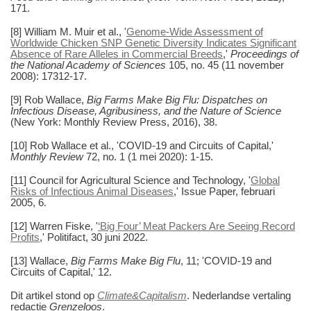
171.
[8] William M. Muir et al., '
Genome-Wide Assessment of
Worldwide Chicken SNP Genetic Diversity Indicates Significant
Absence of Rare Alleles in Commercial Breeds
,'
Proceedings of
the National Academy of Sciences
105, no. 45 (11 november
2008): 17312-17.
[9] Rob Wallace,
Big Farms Make Big Flu: Dispatches on
Infectious Disease, Agribusiness, and the Nature of Science
(New York: Monthly Review Press, 2016), 38.
[10] Rob Wallace et al., 'COVID-19 and Circuits of Capital,'
Monthly Review
72, no. 1 (1 mei 2020): 1-15.
[11] Council for Agricultural Science and Technology, '
Global
Risks of Infectious Animal Diseases
,' Issue Paper, februari
2005, 6.
[12] Warren Fiske, '
‘Big Four’ Meat Packers Are Seeing Record
Profits
,' Politifact, 30 juni 2022.
[13] Wallace,
Big Farms Make Big Flu
, 11; 'COVID-19 and
Circuits of Capital,' 12.
Dit artikel stond op
Climate&Capitalism
. Nederlandse vertaling
redactie
Grenzeloos
.