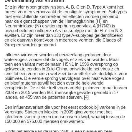
Er zijn vier typen griepvirussen, A, B, C en D. Type A komt het
meest voor en veroorzaakt de ernstigste symptomen. Subtypes
met verschillende kenmerken en effecten worden genoemd
naar de eigenschappen van de Hemagglutinine (H) en
Neuraminidase (N) eiwitten op hun oppervlak. A (H7N2) is
bijvoorbeeld een influenza A-virussubtype met de H-7- en N-2-
eiwitten. Er zijn meer dan 130 type A-subtypes geïdentificeerd
en elk daarvan komt voor in meerdere vormen, die Clades of
Groepen worden genoemd.
Influenzavirussen worden al eeuwenlang gedragen door
watervogels zonder dat de vogels er ziek van worden. Maar
toen een variant met de naam H5N1 in 1996 oversprong op
gekweekte eenden in Zuid-China, ontwikkelde het virus zich
snel tot een vorm die zowel zeer besmettelijk als dodelijk is voor
pluimvee. Die versie sprong vervolgens over naar wilde vogels
en bleef muteren terwijl het zich over de hele wereld
verspreidde. De ziekte treft voornamelijk pluimvee, maar tussen
2003 en 2019 werden 861 menselijke gevallen gemeld in 17
landen, en 455 van de patiënten stierven. [4]
Een influenzavariant die voor het eerst opdook bij varkens in de
Verenigde Staten en Mexico in 2009 ging verder met het
infecteren van miljoenen mensen wereldwijd, waarbij tussen de
150.000 en 575.000 mensen omkwamen.
Sinds het einde van de jaren 1990 is een nieuwe en zeer