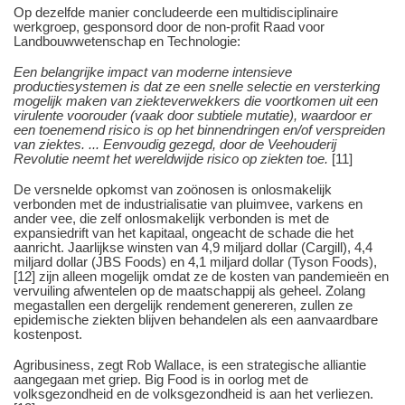
Op dezelfde manier concludeerde een multidisciplinaire
werkgroep, gesponsord door de non-profit Raad voor
Landbouwwetenschap en Technologie:
Een belangrijke impact van moderne intensieve
productiesystemen is dat ze een snelle selectie en versterking
mogelijk maken van ziekteverwekkers die voortkomen uit een
virulente voorouder (vaak door subtiele mutatie), waardoor er
een toenemend risico is op het binnendringen en/of verspreiden
van ziektes. ... Eenvoudig gezegd, door de Veehouderij
Revolutie neemt het wereldwijde risico op ziekten toe.
[11]
De versnelde opkomst van zoönosen is onlosmakelijk
verbonden met de industrialisatie van pluimvee, varkens en
ander vee, die zelf onlosmakelijk verbonden is met de
expansiedrift van het kapitaal, ongeacht de schade die het
aanricht. Jaarlijkse winsten van 4,9 miljard dollar (Cargill), 4,4
miljard dollar (JBS Foods) en 4,1 miljard dollar (Tyson Foods),
[12] zijn alleen mogelijk omdat ze de kosten van pandemieën en
vervuiling afwentelen op de maatschappij als geheel. Zolang
megastallen een dergelijk rendement genereren, zullen ze
epidemische ziekten blijven behandelen als een aanvaardbare
kostenpost.
Agribusiness, zegt Rob Wallace, is een strategische alliantie
aangegaan met griep. Big Food is in oorlog met de
volksgezondheid en de volksgezondheid is aan het verliezen.