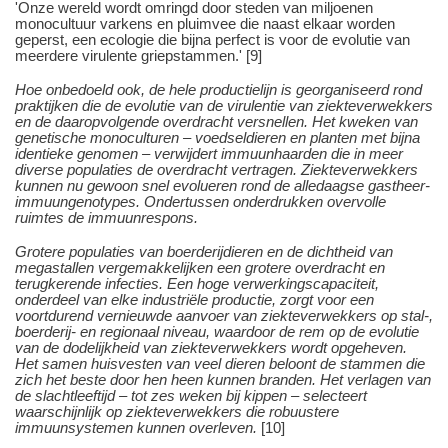
'Onze wereld wordt omringd door steden van miljoenen
monocultuur varkens en pluimvee die naast elkaar worden
geperst, een ecologie die bijna perfect is voor de evolutie van
meerdere virulente griepstammen.' [9]
Hoe onbedoeld ook, de hele productielijn is georganiseerd rond
praktijken die de evolutie van de virulentie van ziekteverwekkers
en de daaropvolgende overdracht versnellen. Het kweken van
genetische monoculturen – voedseldieren en planten met bijna
identieke genomen – verwijdert immuunhaarden die in meer
diverse populaties de overdracht vertragen. Ziekteverwekkers
kunnen nu gewoon snel evolueren rond de alledaagse gastheer-
immuungenotypes. Ondertussen onderdrukken overvolle
ruimtes de immuunrespons.
Grotere populaties van boerderijdieren en de dichtheid van
megastallen vergemakkelijken een grotere overdracht en
terugkerende infecties. Een hoge verwerkingscapaciteit,
onderdeel van elke industriële productie, zorgt voor een
voortdurend vernieuwde aanvoer van ziekteverwekkers op stal-,
boerderij- en regionaal niveau, waardoor de rem op de evolutie
van de dodelijkheid van ziekteverwekkers wordt opgeheven.
Het samen huisvesten van veel dieren beloont de stammen die
zich het beste door hen heen kunnen branden. Het verlagen van
de slachtleeftijd – tot zes weken bij kippen – selecteert
waarschijnlijk op ziekteverwekkers die robuustere
immuunsystemen kunnen overleven.
[10]