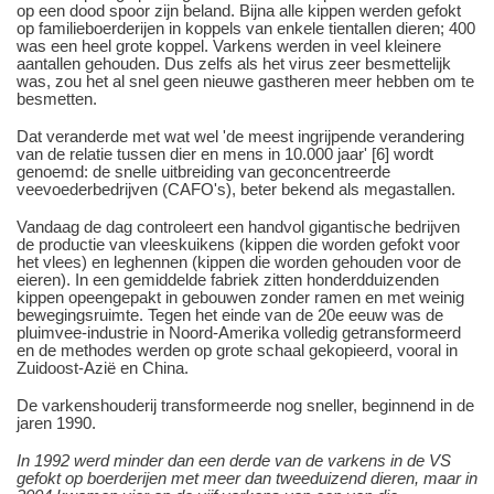
op een dood spoor zijn beland. Bijna alle kippen werden gefokt
op familieboerderijen in koppels van enkele tientallen dieren; 400
was een heel grote koppel. Varkens werden in veel kleinere
aantallen gehouden. Dus zelfs als het virus zeer besmettelijk
was, zou het al snel geen nieuwe gastheren meer hebben om te
besmetten.
Dat veranderde met wat wel 'de meest ingrijpende verandering
van de relatie tussen dier en mens in 10.000 jaar' [6] wordt
genoemd: de snelle uitbreiding van geconcentreerde
veevoederbedrijven (CAFO's), beter bekend als megastallen.
Vandaag de dag controleert een handvol gigantische bedrijven
de productie van vleeskuikens (kippen die worden gefokt voor
het vlees) en leghennen (kippen die worden gehouden voor de
eieren). In een gemiddelde fabriek zitten honderdduizenden
kippen opeengepakt in gebouwen zonder ramen en met weinig
bewegingsruimte. Tegen het einde van de 20e eeuw was de
pluimvee-industrie in Noord-Amerika volledig getransformeerd
en de methodes werden op grote schaal gekopieerd, vooral in
Zuidoost-Azië en China.
De varkenshouderij transformeerde nog sneller, beginnend in de
jaren 1990.
In 1992 werd minder dan een derde van de varkens in de VS
gefokt op boerderijen met meer dan tweeduizend dieren, maar in