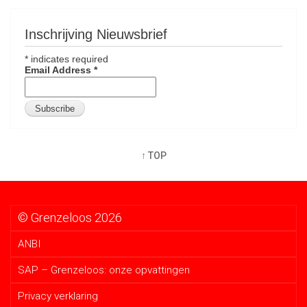
Inschrijving Nieuwsbrief
*
indicates required
Email Address
*
↑ TOP
© Grenzeloos 2026
ANBI
SAP – Grenzeloos: onze opvattingen
Privacy verklaring