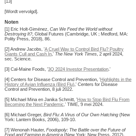
[13]
[Wordt vervolgd].
Noten
[1] Eric Holt-Giménez,
Can We Feed the World without
Destroying It?
, Global Futures (Cambridge, UK ; Medford, MA:
Polity Press, 2018), 86.
[2] Andrew Jacobs, '
A Cruel Way to Control Bird Flu? Poultry
Giants Cull and Cash In
,'
The New York Times
, 2 april 2024,
sec. Science.
[3] Cal-Maine Foods, '
3Q 2024 Investor Presentation
.'
[4] Centers for Disease Control and Prevention, '
Highlights in the
History of Avian Influenza (Bird Flu)
,' Centers for Disease
Control and Prevention, 8 juli 2022.
[5] Michael Mina en Janika Schmitt, '
How to Stop Bird Flu From
Becoming the Next Pandemic,
' TIME, 9 mei 2024.
[6] Michael Greger,
Bird Flu: A Virus of Our Own Hatching
(New
York: Lantern Books, 2006), 109-10.
[7] Wenonah Hauter,
Foodopoly: The Battle over the Future of
Food and Farming in America
(New York: New Press, 2012),