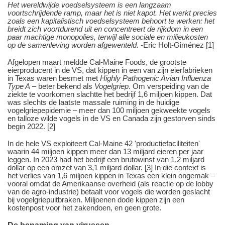
Het wereldwijde voedselsysteem is een langzaam
voortschrijdende ramp, maar het is niet kapot. Het werkt precies
zoals een kapitalistisch voedselsysteem behoort te werken: het
breidt zich voortdurend uit en concentreert de rijkdom in een
paar machtige monopolies, terwijl alle sociale en milieukosten
op de samenleving worden afgewenteld.
-Eric Holt-Giménez [1]
Afgelopen maart meldde Cal-Maine Foods, de grootste
eierproducent in de VS, dat kippen in een van zijn eierfabrieken
in Texas waren besmet met
Highly Pathogenic Avian Influenza
Type A
– beter bekend als
Vogelgriep
. Om verspeiding van de
ziekte te voorkomen slachtte het bedrijf 1,6 miljoen kippen. Dat
was slechts de laatste massale ruiming in de huidige
vogelgriepepidemie – meer dan 100 miljoen gekweekte vogels
en talloze wilde vogels in de VS en Canada zijn gestorven sinds
begin 2022. [2]
In de hele VS exploiteert Cal-Maine 42 'productiefaciliteiten'
waarin 44 miljoen kippen meer dan 13 miljard eieren per jaar
leggen. In 2023 had het bedrijf een brutowinst van 1,2 miljard
dollar op een omzet van 3,1 miljard dollar. [3] In die context is
het verlies van 1,6 miljoen kippen in Texas een klein ongemak –
vooral omdat de Amerikaanse overheid (als reactie op de lobby
van de agro-industrie) betaalt voor vogels die worden geslacht
bij vogelgriepuitbraken. Miljoenen dode kippen zijn een
kostenpost voor het zakendoen, en geen grote.
De benaming van virussen