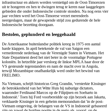
infrastructuur en akkers werden vernietigd om de Oost-Timorezen
uit te hongeren en hen te dwingen terug te keren naar laaggelegen
gebieden die onder Indonesische controle stonden. Na nog eens vier
jaar vechten werd het Oost-Timorese verzet merendeels
neergeslagen, maar de gewapende strijd zou gedurende de hele
Indonesische bezetting doorgaan.
Bestolen, geplunderd en leeggehaald
De Amerikaanse buitenlandse politiek kreeg in 1975 een aantal
harde klappen. In april betekende de val van Saigon een
vernederende nederlaag van de Verenigde Staten in Vietnam. Het
State Department deed het niet beter in de voormalige Portugese
koloniën. In hetzelfde jaar versloeg de linkse MPLA haar door de
VS gesteunde tegenstanders en nam de macht over in Angola,
terwijl Mozambique onafhankelijk werd onder het bewind van
FRELIMO.
Na Vietnam, schrijft historicus Greg Grandin, 'versterkte Kissinger
de betrokkenheid van het Witte Huis bij naburige dictators,
waaronder Ferdinand Marcos op de Filipijnen en Soeharto in
Indonesië.' Toen hij Ford voorbereidde op zijn bezoek aan Jakarta,
verklaarde Kissinger in een geheim memorandum dat 'in de post-
Vietnam omgeving, de belangen van de VS in Indonesië gebaseerd
zijn op zowel de huidige positie in de regio als, vooral, op de