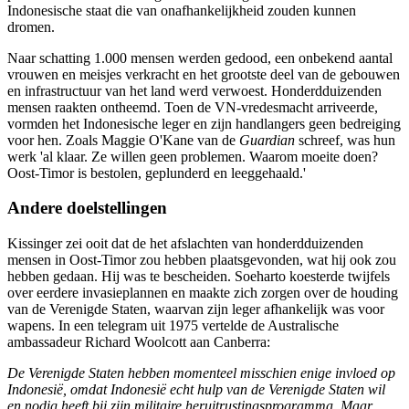
Indonesische staat die van onafhankelijkheid zouden kunnen
dromen.
Naar schatting 1.000 mensen werden gedood, een onbekend aantal
vrouwen en meisjes verkracht en het grootste deel van de gebouwen
en infrastructuur van het land werd verwoest. Honderdduizenden
mensen raakten ontheemd. Toen de VN-vredesmacht arriveerde,
vormden het Indonesische leger en zijn handlangers geen bedreiging
voor hen. Zoals Maggie O'Kane van de
Guardian
schreef, was hun
werk 'al klaar. Ze willen geen problemen. Waarom moeite doen?
Oost-Timor is bestolen, geplunderd en leeggehaald.'
Andere doelstellingen
Kissinger zei ooit dat de het afslachten van honderdduizenden
mensen in Oost-Timor zou hebben plaatsgevonden, wat hij ook zou
hebben gedaan. Hij was te bescheiden. Soeharto koesterde twijfels
over eerdere invasieplannen en maakte zich zorgen over de houding
van de Verenigde Staten, waarvan zijn leger afhankelijk was voor
wapens. In een telegram uit 1975 vertelde de Australische
ambassadeur Richard Woolcott aan Canberra:
De Verenigde Staten hebben momenteel misschien enige invloed op
Indonesië, omdat Indonesië echt hulp van de Verenigde Staten wil
en nodig heeft bij zijn militaire heruitrustingsprogramma. Maar