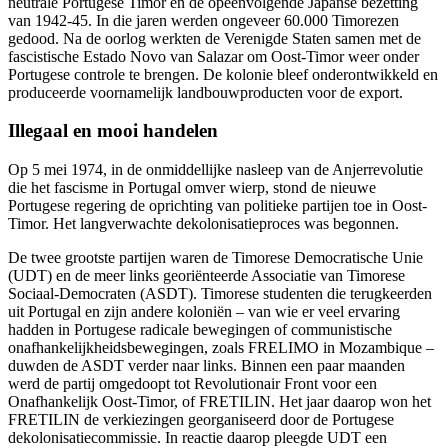
neutrale Portugese Timor en de opeenvolgende Japanse bezetting
van 1942-45. In die jaren werden ongeveer 60.000 Timorezen
gedood. Na de oorlog werkten de Verenigde Staten samen met de
fascistische Estado Novo van Salazar om Oost-Timor weer onder
Portugese controle te brengen. De kolonie bleef onderontwikkeld en
produceerde voornamelijk landbouwproducten voor de export.
Illegaal en mooi handelen
Op 5 mei 1974, in de onmiddellijke nasleep van de Anjerrevolutie
die het fascisme in Portugal omver wierp, stond de nieuwe
Portugese regering de oprichting van politieke partijen toe in Oost-
Timor. Het langverwachte dekolonisatieproces was begonnen.
De twee grootste partijen waren de Timorese Democratische Unie
(UDT) en de meer links georiënteerde Associatie van Timorese
Sociaal-Democraten (ASDT). Timorese studenten die terugkeerden
uit Portugal en zijn andere koloniën ‒ van wie er veel ervaring
hadden in Portugese radicale bewegingen of communistische
onafhankelijkheidsbewegingen, zoals FRELIMO in Mozambique ‒
duwden de ASDT verder naar links. Binnen een paar maanden
werd de partij omgedoopt tot Revolutionair Front voor een
Onafhankelijk Oost-Timor, of FRETILIN. Het jaar daarop won het
FRETILIN de verkiezingen georganiseerd door de Portugese
dekolonisatiecommissie. In reactie daarop pleegde UDT een