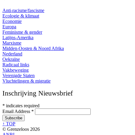
Anti-racisme/fascisme
Ecologie & klimaat
Economie
Europa
Feminisme & gender
Latijns-Amerika
Marxisme
Midden-Oosten & Noord Afrika
Nederland
Oekraïne
Radicaal links
Vakbeweging
Verenigde Staten
Vluchtelingen & migratie
Inschrijving Nieuwsbrief
*
indicates required
Email Address
*
↑ TOP
© Grenzeloos 2026
ANBI