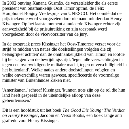
In 2002 ontving Xanana Gusmão, de verzetsleider die als eerste
president van onafhankelijk Oost-Timor optrad, de Félix
Houphouët-Boigny Vredesprijs van UNESCO. Het comité dat de
prijs toekende werd voorgezeten door niemand minder dan Henry
Kissinger. Op het laatste moment annuleerde Kissinger echter zijn
aanwezigheid bij de prijsuitreiking en zijn toespraak werd
voorgelezen door de vicevoorzitter van de jury.
In de toespraak prees Kissinger het Oost-Timorese verzet voor de
strijd 'te midden van naties die doelstellingen volgden die zij
belangrijker achtten' dan de onafhankelijkheid van Timor, en loofde
hij het slagen van de bevrijdingsstrijd, 'tegen alle verwachtingen in ‒
tegen een overweldigende militaire macht, tegen onverschilligheid in
het buitenland'. Welke naties andere doelstellingen volgden en
welke onverschillig waren geweest, specificeerde de voormalige
minister van Buitenlandse Zaken niet.
'Amerikanen,' schreef Kissinger, 'kunnen trots zijn op de rol die hun
land heeft gespeeld in de uiteindelijke afloop van deze
gebeurtenissen.'
Dit is een hoofdstuk uit het boek
The Good Die Young: The Verdict
on Henry Kissinger
, Jacobin en Verso Books, een boek-lange anti-
grafrede voor Henry Kissinger.