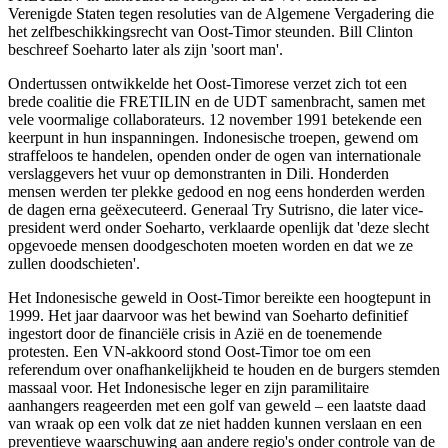
Verenigde Staten tegen resoluties van de Algemene Vergadering die
het zelfbeschikkingsrecht van Oost-Timor steunden. Bill Clinton
beschreef Soeharto later als zijn 'soort man'.
Ondertussen ontwikkelde het Oost-Timorese verzet zich tot een
brede coalitie die FRETILIN en de UDT samenbracht, samen met
vele voormalige collaborateurs. 12 november 1991 betekende een
keerpunt in hun inspanningen. Indonesische troepen, gewend om
straffeloos te handelen, openden onder de ogen van internationale
verslaggevers het vuur op demonstranten in Dili. Honderden
mensen werden ter plekke gedood en nog eens honderden werden
de dagen erna geëxecuteerd. Generaal Try Sutrisno, die later vice-
president werd onder Soeharto, verklaarde openlijk dat 'deze slecht
opgevoede mensen doodgeschoten moeten worden en dat we ze
zullen doodschieten'.
Het Indonesische geweld in Oost-Timor bereikte een hoogtepunt in
1999. Het jaar daarvoor was het bewind van Soeharto definitief
ingestort door de financiële crisis in Azië en de toenemende
protesten. Een VN-akkoord stond Oost-Timor toe om een
referendum over onafhankelijkheid te houden en de burgers stemden
massaal voor. Het Indonesische leger en zijn paramilitaire
aanhangers reageerden met een golf van geweld ‒ een laatste daad
van wraak op een volk dat ze niet hadden kunnen verslaan en een
preventieve waarschuwing aan andere regio's onder controle van de