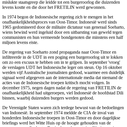
mislukte staatsgreep die leidde tot een burgeroorlog die duizenden
levens kostte en die door het FRETILIN werd gewonnen.
In 1974 begon de Indonesische regering zich te mengen in het
onafhankelijkheidsproces van Oost-Timor. Indonesië werd sinds
1965 gedomineerd door de militaire dictatuur van generaal Soeharto,
wiens bewind werd ingeluid door een uitbarsting van geweld tegen
communisten en hun vermeende bondgenoten die minstens een half
miljoen levens eiste.
De regering van Soeharto zond propaganda naar Oost-Timor en
infiltreerde in de UDT in een poging een burgeroorlog uit te lokken
om zo een excuus te hebben om in te grijpen. In september 'vroeg'
de verslagen UDT het Indonesische leger om steun. Op 16 oktober
werden vijf Australische journalisten gedood, waarmee een duidelijk
signaal werd afgegeven aan de internationale media dat niemand de
acties van de Indonesische troepen kritisch mocht volgen. In
december 1975, negen dagen nadat de regering van FRETILIN de
onafhankelijkheid had uitgeroepen, viel Indonesië de hoofdstad Dili
binnen, waarbij duizenden burgers werden gedood.
De Verenigde Staten waren zich terdege bewust van de bedoelingen
van Indonesië. In september 1974 meldde de CIA de inval van
honderden Indonesische troepen in Oost-Timor en door dagelijkse
briefings werd het Witte Huis op de hoogte gehouden van de