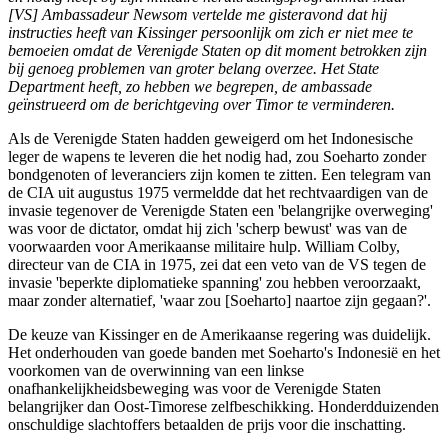
[VS] Ambassadeur Newsom vertelde me gisteravond dat hij
instructies heeft van Kissinger persoonlijk om zich er niet mee te
bemoeien omdat de Verenigde Staten op dit moment betrokken zijn
bij genoeg problemen van groter belang overzee. Het State
Department heeft, zo hebben we begrepen, de ambassade
geïnstrueerd om de berichtgeving over Timor te verminderen.
Als de Verenigde Staten hadden geweigerd om het Indonesische
leger de wapens te leveren die het nodig had, zou Soeharto zonder
bondgenoten of leveranciers zijn komen te zitten. Een telegram van
de CIA uit augustus 1975 vermeldde dat het rechtvaardigen van de
invasie tegenover de Verenigde Staten een 'belangrijke overweging'
was voor de dictator, omdat hij zich 'scherp bewust' was van de
voorwaarden voor Amerikaanse militaire hulp. William Colby,
directeur van de CIA in 1975, zei dat een veto van de VS tegen de
invasie 'beperkte diplomatieke spanning' zou hebben veroorzaakt,
maar zonder alternatief, 'waar zou [Soeharto] naartoe zijn gegaan?'.
De keuze van Kissinger en de Amerikaanse regering was duidelijk.
Het onderhouden van goede banden met Soeharto's Indonesië en het
voorkomen van de overwinning van een linkse
onafhankelijkheidsbeweging was voor de Verenigde Staten
belangrijker dan Oost-Timorese zelfbeschikking. Honderdduizenden
onschuldige slachtoffers betaalden de prijs voor die inschatting.