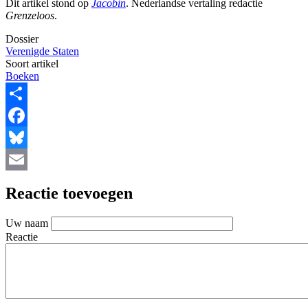
Dit artikel stond op
Jacobin
. Nederlandse vertaling redactie
Grenzeloos
.
Dossier
Verenigde Staten
Soort artikel
Boeken
Share
Facebook
Bluesky
Email
Reactie toevoegen
Uw naam
Reactie