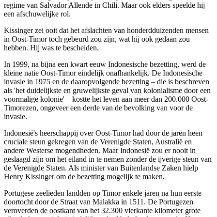
regime van Salvador Allende in Chili. Maar ook elders speelde hij
een afschuwelijke rol.
Kissinger zei ooit dat het afslachten van honderdduizenden mensen
in Oost-Timor toch gebeurd zou zijn, wat hij ook gedaan zou
hebben. Hij was te bescheiden.
In 1999, na bijna een kwart eeuw Indonesische bezetting, werd de
kleine natie Oost-Timor eindelijk onafhankelijk. De Indonesische
invasie in 1975 en de daaropvolgende bezetting ‒ die is beschreven
als 'het duidelijkste en gruwelijkste geval van kolonialisme door een
voormalige kolonie' ‒ kostte het leven aan meer dan 200.000 Oost-
Timorezen, ongeveer een derde van de bevolking van voor de
invasie.
Indonesië's heerschappij over Oost-Timor had door de jaren heen
cruciale steun gekregen van de Verenigde Staten, Australië en
andere Westerse mogendheden. Maar Indonesië zou er nooit in
geslaagd zijn om het eiland in te nemen zonder de ijverige steun van
de Verenigde Staten. Als minister van Buitenlandse Zaken hielp
Henry Kissinger om de bezetting mogelijk te maken.
Portugese zeelieden landden op Timor enkele jaren na hun eerste
doortocht door de Straat van Malakka in 1511. De Portugezen
veroverden de oostkant van het 32.300 vierkante kilometer grote