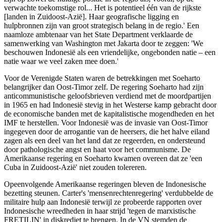
verwachte toekomstige rol... Het is potentieel één van de rijkste
[landen in Zuidoost-Azië]. Haar geografische ligging en
hulpbronnen zijn van groot strategisch belang in de regio.' Een
naamloze ambtenaar van het State Department verklaarde de
samenwerking van Washington met Jakarta door te zeggen: 'We
beschouwen Indonesië als een vriendelijke, ongebonden natie ‒ een
natie waar we veel zaken mee doen.'
Voor de Verenigde Staten waren de betrekkingen met Soeharto
belangrijker dan Oost-Timor zelf. De regering Soeharto had zijn
anticommunistische geloofsbrieven verdiend met de moordpartijen
in 1965 en had Indonesië stevig in het Westerse kamp gebracht door
de economische banden met de kapitalistische mogendheden en het
IMF te herstellen. Voor Indonesië was de invasie van Oost-Timor
ingegeven door de arrogantie van de heersers, die het halve eiland
zagen als een deel van het land dat ze regeerden, en ondersteund
door pathologische angst en haat voor het communisme. De
Amerikaanse regering en Soeharto kwamen overeen dat ze 'een
Cuba in Zuidoost-Azië' niet zouden tolereren.
Opeenvolgende Amerikaanse regeringen bleven de Indonesische
bezetting steunen. Carter's 'mensenrechtenregering' verdubbelde de
militaire hulp aan Indonesië terwijl ze probeerde rapporten over
Indonesische wreedheden in haar strijd 'tegen de marxistische
FRETILIN' in diskrediet te brengen. In de VN stemden de