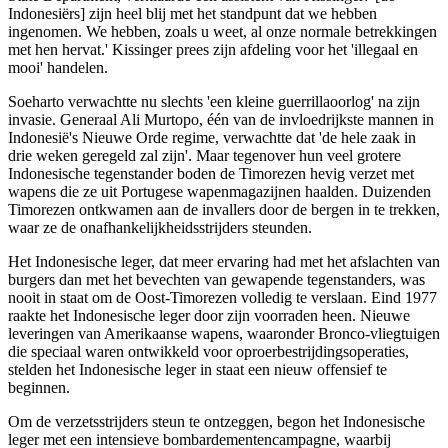
Indonesiërs] zijn heel blij met het standpunt dat we hebben
ingenomen. We hebben, zoals u weet, al onze normale betrekkingen
met hen hervat.' Kissinger prees zijn afdeling voor het 'illegaal en
mooi' handelen.
Soeharto verwachtte nu slechts 'een kleine guerrillaoorlog' na zijn
invasie. Generaal Ali Murtopo, één van de invloedrijkste mannen in
Indonesië's Nieuwe Orde regime, verwachtte dat 'de hele zaak in
drie weken geregeld zal zijn'. Maar tegenover hun veel grotere
Indonesische tegenstander boden de Timorezen hevig verzet met
wapens die ze uit Portugese wapenmagazijnen haalden. Duizenden
Timorezen ontkwamen aan de invallers door de bergen in te trekken,
waar ze de onafhankelijkheidsstrijders steunden.
Het Indonesische leger, dat meer ervaring had met het afslachten van
burgers dan met het bevechten van gewapende tegenstanders, was
nooit in staat om de Oost-Timorezen volledig te verslaan. Eind 1977
raakte het Indonesische leger door zijn voorraden heen. Nieuwe
leveringen van Amerikaanse wapens, waaronder Bronco-vliegtuigen
die speciaal waren ontwikkeld voor oproerbestrijdingsoperaties,
stelden het Indonesische leger in staat een nieuw offensief te
beginnen.
Om de verzetsstrijders steun te ontzeggen, begon het Indonesische
leger met een intensieve bombardementencampagne, waarbij