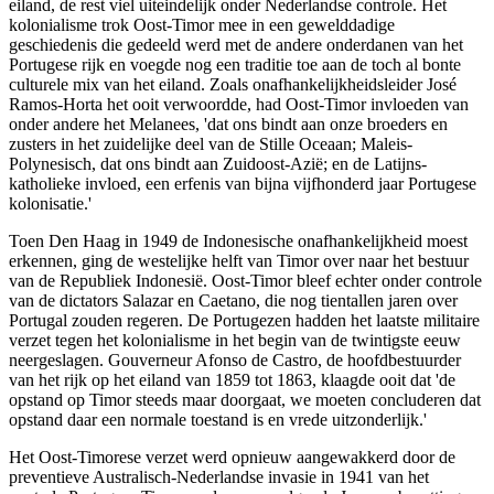
eiland, de rest viel uiteindelijk onder Nederlandse controle. Het
kolonialisme trok Oost-Timor mee in een gewelddadige
geschiedenis die gedeeld werd met de andere onderdanen van het
Portugese rijk en voegde nog een traditie toe aan de toch al bonte
culturele mix van het eiland. Zoals onafhankelijkheidsleider José
Ramos-Horta het ooit verwoordde, had Oost-Timor invloeden van
onder andere het Melanees, 'dat ons bindt aan onze broeders en
zusters in het zuidelijke deel van de Stille Oceaan; Maleis-
Polynesisch, dat ons bindt aan Zuidoost-Azië; en de Latijns-
katholieke invloed, een erfenis van bijna vijfhonderd jaar Portugese
kolonisatie.'
Toen Den Haag in 1949 de Indonesische onafhankelijkheid moest
erkennen, ging de westelijke helft van Timor over naar het bestuur
van de Republiek Indonesië. Oost-Timor bleef echter onder controle
van de dictators Salazar en Caetano, die nog tientallen jaren over
Portugal zouden regeren. De Portugezen hadden het laatste militaire
verzet tegen het kolonialisme in het begin van de twintigste eeuw
neergeslagen. Gouverneur Afonso de Castro, de hoofdbestuurder
van het rijk op het eiland van 1859 tot 1863, klaagde ooit dat 'de
opstand op Timor steeds maar doorgaat, we moeten concluderen dat
opstand daar een normale toestand is en vrede uitzonderlijk.'
Het Oost-Timorese verzet werd opnieuw aangewakkerd door de
preventieve Australisch-Nederlandse invasie in 1941 van het