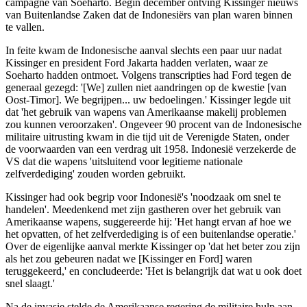
campagne van Soeharto. Begin december ontving Kissinger nieuws
van Buitenlandse Zaken dat de Indonesiërs van plan waren binnen
te vallen.
In feite kwam de Indonesische aanval slechts een paar uur nadat
Kissinger en president Ford Jakarta hadden verlaten, waar ze
Soeharto hadden ontmoet. Volgens transcripties had Ford tegen de
generaal gezegd: '[We] zullen niet aandringen op de kwestie [van
Oost-Timor]. We begrijpen... uw bedoelingen.' Kissinger legde uit
dat 'het gebruik van wapens van Amerikaanse makelij problemen
zou kunnen veroorzaken'. Ongeveer 90 procent van de Indonesische
militaire uitrusting kwam in die tijd uit de Verenigde Staten, onder
de voorwaarden van een verdrag uit 1958. Indonesië verzekerde de
VS dat die wapens 'uitsluitend voor legitieme nationale
zelfverdediging' zouden worden gebruikt.
Kissinger had ook begrip voor Indonesië's 'noodzaak om snel te
handelen'. Meedenkend met zijn gastheren over het gebruik van
Amerikaanse wapens, suggereerde hij: 'Het hangt ervan af hoe we
het opvatten, of het zelfverdediging is of een buitenlandse operatie.'
Over de eigenlijke aanval merkte Kissinger op 'dat het beter zou zijn
als het zou gebeuren nadat we [Kissinger en Ford] waren
teruggekeerd,' en concludeerde: 'Het is belangrijk dat wat u ook doet
snel slaagt.'
Na de invasie stelde de Amerikaanse regering de militaire hulp aan