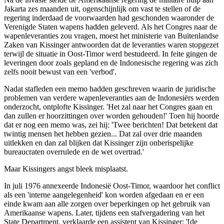
Jakarta zes maanden uit, ogenschijnlijk om vast te stellen of de
regering inderdaad de voorwaarden had geschonden waaronder de
Verenigde Staten wapens hadden geleverd. Als het Congres naar de
wapenleveranties zou vragen, moest het ministerie van Buitenlandse
Zaken van Kissinger antwoorden dat de leveranties waren stopgezet
terwijl de situatie in Oost-Timor werd bestudeerd. In feite gingen de
leveringen door zoals gepland en de Indonesische regering was zich
zelfs nooit bewust van een 'verbod'.
Nadat stafleden een memo hadden geschreven waarin de juridische
problemen van verdere wapenleveranties aan de Indonesiërs werden
onderzocht, ontplofte Kissinger. 'Het zal naar het Congres gaan en
dan zullen er hoorzittingen over worden gehouden!' Toen hij hoorde
dat er nog een memo was, zei hij: 'Twee berichten! Dat betekent dat
twintig mensen het hebben gezien... Dat zal over drie maanden
uitlekken en dan zal blijken dat Kissinger zijn onberispelijke
bureaucraten overrulede en de wet overtrad.'
Maar Kissingers angst bleek misplaatst.
In juli 1976 annexeerde Indonesië Oost-Timor, waardoor het conflict
als een 'interne aangelegenheid' kon worden afgedaan en er een
einde kwam aan alle zorgen over beperkingen op het gebruik van
Amerikaanse wapens. Later, tijdens een stafvergadering van het
State Department, verklaarde een assistent van Kissinger: '[de