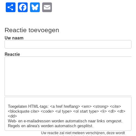
S
F
Bl
E
h
a
u
m
ar
c
e
ail
Reactie toevoegen
e
e
sk
Uw naam
b
y
o
Reactie
o
k
Toegelaten HTML-tags: <a href hreflang> <em> <strong> <cite>
<blockquote cite> <code> <ul type> <ol start type> <li> <dl> <dt>
<dd>
Web- en e-mailadressen worden automatisch naar links omgezet.
Regels en alinea's worden automatisch gesplitst.
Uw reactie zal niet meteen verschijnen, deze wordt