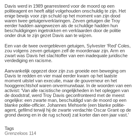
Davis werd in 1989 gearresteerd voor de moord op een
politieagent en heeft altijd volgehouden onschuldig te zijn. Het
enige bewijs voor zijn schuld op het moment van zijn dood
waren twee getuigenverklaringen. Zeven getuigen die Troy
eerder hadden aangewezen als de schuldige hadden hun
beschuldigingen ingetrokken en verklaarden door de politie
onder druk te zijn gezet Davis aan te wijzen.
Een van de twee overgebleven getuigen, Sylvester ‘Red’ Coles,
zou volgens zeven getuigen zelf de moordenaar zijn. Arm en
zwart was Davis het slachtoffer van een inadequate juridische
verdediging en racisme.
Aanvankelijk opgezet door zijn zus groeide een beweging om
Davis te redden en vier maal eerder kwam op het laatste
moment uitstel van executie, maar de gouverneur en het
hooggerechtshof waren onvermurwbaar. In de woorden van een
activist: ‘Van alle racistische ongelijkheden in het opleggen van
de doodstraf, werd Troy Davis geconfronteerd met de meest
ongelijke: een zwarte man, beschuldigd van de moord op een
blanke politie-officier. Johannes Mehserle (een blanke politie-
agent, gefilmd terwijl hij de zwarte verdachte Oscar Grant op de
grond dwong en in de rug schoot) zat korter dan een jaar vast.’
Tags
Grenzeloos 114