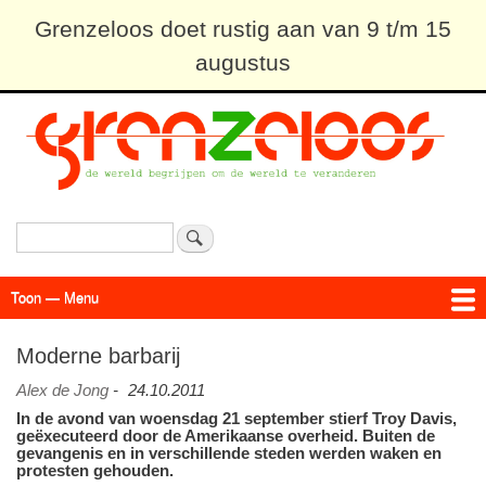
Overslaan
Grenzeloos doet rustig aan van 9 t/m 15
en
augustus
naar
de
inhoud
gaan
Zoeken
Toon — Menu
Menu
Actueel
Achtergrond
Links
Geschriften
Over SAP - Grenzeloos
Moderne barbarij
Alex de Jong
-
24.10.2011
In de avond van woensdag 21 september stierf Troy Davis,
geëxecuteerd door de Amerikaanse overheid. Buiten de
gevangenis en in verschillende steden werden waken en
protesten gehouden.