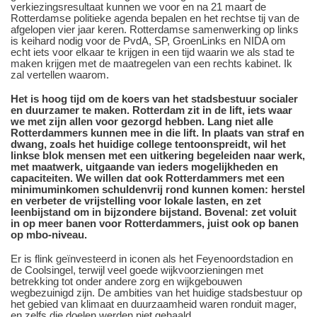
verkiezingsresultaat kunnen we voor en na 21 maart de
Rotterdamse politieke agenda bepalen en het rechtse tij van de
afgelopen vier jaar keren. Rotterdamse samenwerking op links
is keihard nodig voor de PvdA, SP, GroenLinks en NIDA om
echt iets voor elkaar te krijgen in een tijd waarin we als stad te
maken krijgen met de maatregelen van een rechts kabinet. Ik
zal vertellen waarom.
Het is hoog tijd om de koers van het stadsbestuur socialer
en duurzamer te maken. Rotterdam zit in de lift, iets waar
we met zijn allen voor gezorgd hebben. Lang niet alle
Rotterdammers kunnen mee in die lift. In plaats van straf en
dwang, zoals het huidige college tentoonspreidt, wil het
linkse blok mensen met een uitkering begeleiden naar werk,
met maatwerk, uitgaande van ieders mogelijkheden en
capaciteiten. We willen dat ook Rotterdammers met een
minimuminkomen schuldenvrij rond kunnen komen: herstel
en verbeter de vrijstelling voor lokale lasten, en zet
leenbijstand om in bijzondere bijstand. Bovenal: zet voluit
in op meer banen voor Rotterdammers, juist ook op banen
op mbo-niveau.
Er is flink geïnvesteerd in iconen als het Feyenoordstadion en
de Coolsingel, terwijl veel goede wijkvoorzieningen met
betrekking tot onder andere zorg en wijkgebouwen
wegbezuinigd zijn. De ambities van het huidige stadsbestuur op
het gebied van klimaat en duurzaamheid waren ronduit mager,
en zelfs die doelen werden niet gehaald.