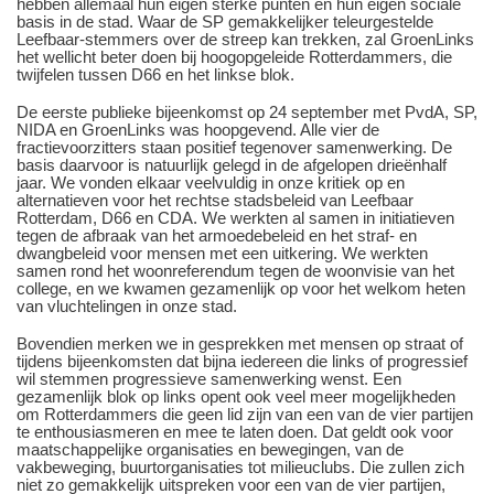
hebben allemaal hun eigen sterke punten en hun eigen sociale
basis in de stad. Waar de SP gemakkelijker teleurgestelde
Leefbaar-stemmers over de streep kan trekken, zal GroenLinks
het wellicht beter doen bij hoogopgeleide Rotterdammers, die
twijfelen tussen D66 en het linkse blok.
De eerste publieke bijeenkomst op 24 september met PvdA, SP,
NIDA en GroenLinks was hoopgevend. Alle vier de
fractievoorzitters staan positief tegenover samenwerking. De
basis daarvoor is natuurlijk gelegd in de afgelopen drieënhalf
jaar. We vonden elkaar veelvuldig in onze kritiek op en
alternatieven voor het rechtse stadsbeleid van Leefbaar
Rotterdam, D66 en CDA. We werkten al samen in initiatieven
tegen de afbraak van het armoedebeleid en het straf- en
dwangbeleid voor mensen met een uitkering. We werkten
samen rond het woonreferendum tegen de woonvisie van het
college, en we kwamen gezamenlijk op voor het welkom heten
van vluchtelingen in onze stad.
Bovendien merken we in gesprekken met mensen op straat of
tijdens bijeenkomsten dat bijna iedereen die links of progressief
wil stemmen progressieve samenwerking wenst. Een
gezamenlijk blok op links opent ook veel meer mogelijkheden
om Rotterdammers die geen lid zijn van een van de vier partijen
te enthousiasmeren en mee te laten doen. Dat geldt ook voor
maatschappelijke organisaties en bewegingen, van de
vakbeweging, buurtorganisaties tot milieuclubs. Die zullen zich
niet zo gemakkelijk uitspreken voor een van de vier partijen,