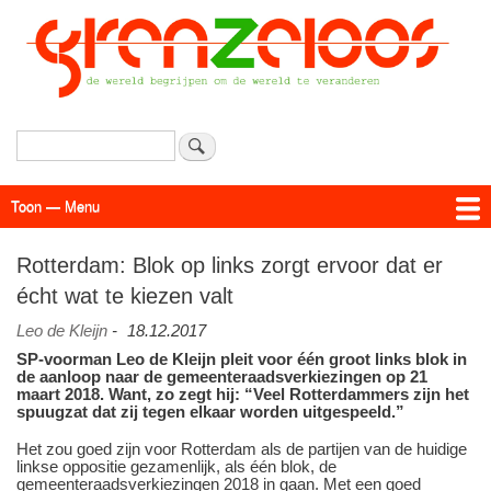
Overslaan
en
naar
de
inhoud
gaan
Zoeken
Toon — Menu
Menu
Actueel
Achtergrond
Links
Geschriften
Over SAP - Grenzeloos
Rotterdam: Blok op links zorgt ervoor dat er
écht wat te kiezen valt
Leo de Kleijn
-
18.12.2017
SP-voorman Leo de Kleijn pleit voor één groot links blok in
de aanloop naar de gemeenteraadsverkiezingen op 21
maart 2018. Want, zo zegt hij: “Veel Rotterdammers zijn het
spuugzat dat zij tegen elkaar worden uitgespeeld.”
Het zou goed zijn voor Rotterdam als de partijen van de huidige
linkse oppositie gezamenlijk, als één blok, de
gemeenteraadsverkiezingen 2018 in gaan. Met een goed