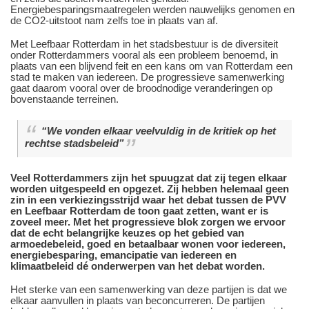
Energiebesparingsmaatregelen werden nauwelijks genomen en
de CO
2
-uitstoot nam zelfs toe in plaats van af.
Met Leefbaar Rotterdam in het stadsbestuur is de diversiteit
onder Rotterdammers vooral als een probleem benoemd, in
plaats van een blijvend feit en een kans om van Rotterdam een
stad te maken van iedereen. De progressieve samenwerking
gaat daarom vooral over de broodnodige veranderingen op
bovenstaande terreinen.
“We vonden elkaar veelvuldig in de kritiek op het
rechtse stadsbeleid”
Veel Rotterdammers zijn het spuugzat dat zij tegen elkaar
worden uitgespeeld en opgezet. Zij hebben helemaal geen
zin in een verkiezingsstrijd waar het debat tussen de PVV
en Leefbaar Rotterdam de toon gaat zetten, want er is
zoveel meer. Met het progressieve blok zorgen we ervoor
dat de echt belangrijke keuzes op het gebied van
armoedebeleid, goed en betaalbaar wonen voor iedereen,
energiebesparing, emancipatie van iedereen en
klimaatbeleid dé onderwerpen van het debat worden.
Het sterke van een samenwerking van deze partijen is dat we
elkaar aanvullen in plaats van beconcurreren. De partijen