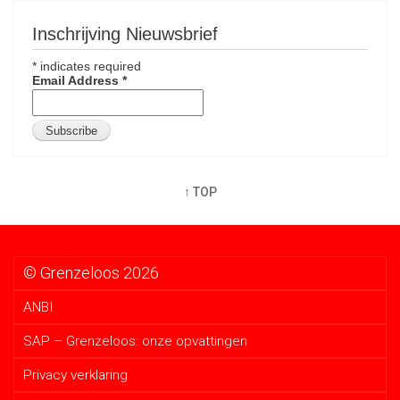
Inschrijving Nieuwsbrief
*
indicates required
Email Address
*
↑ TOP
© Grenzeloos 2026
ANBI
SAP – Grenzeloos: onze opvattingen
Privacy verklaring