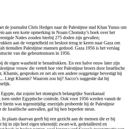
n met de journalist Chris Hedges naar de Palestijnse stad Khan Yunus om
e hem aan een korte opmerking in Noam Chomsky’s boek over het
erenigde Naties zouden hierbij 275 doden zijn gevallen;
trukken aan de vergetelheid en besloot terug te keren naar Gaza om
fah tientallen Palestijnse mannen gedood. Gaza 1956 is het verslag
tructie van die gebeurtenissen in 1956.
 bij de eigen waarheid te benadrukken. En een halve eeuw later zijn
tijnse vrouw die vertelt hoe vier Palestijnse broers door Israëlische
, Khamis, gesproken en net als een andere ooggetuige bevestigt hij
g... Liegt Khamis? Waarom zou hij? Sacco’s suggestie dat hij
elijk.
gypte, dat zojuist het strategisch belangrijke Suezkanaal
ook, toen onder Egyptische controle. Ook voor 1956 werden vanuit de
 hierin was tegenstrijdig: enerzijds probeerde hij de Palestijnse
de Israëlische aanvallen, gaf hij hen beperkte steun.
In plaats daarvan geeft hij een gezicht aan de mensen die er bij
 in zijn heel eigen tekenstijl; zwart-wit, gedetailleerd en