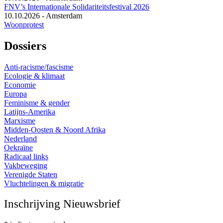
FNV’s Internationale Solidariteitsfestival 2026
10.10.2026
-
Amsterdam
Woonprotest
Dossiers
Anti-racisme/fascisme
Ecologie & klimaat
Economie
Europa
Feminisme & gender
Latijns-Amerika
Marxisme
Midden-Oosten & Noord Afrika
Nederland
Oekraïne
Radicaal links
Vakbeweging
Verenigde Staten
Vluchtelingen & migratie
Inschrijving Nieuwsbrief