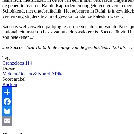
realistisch, met zichzelf in de rol van een immer verbaasde vragenstel
de gebeurtenissen in Rafah. Rapporten en ooggetuigen geven immers ee
Schokkend, niet ongebruikelijk. Het gebeuren in Rafah is ingewikke
verdenking strijders te zijn of gewoon omdat ze Palestijn waren.
Sacco is wel verweten partijdig te zijn, te veel de kant van de Palestij
nationaliteit, maar op basis van wie de zwakkere is. Sacco: ‘Ik vind he
zou betekenen...’
Joe Sacco: Gaza 1956. In de marge van de geschiedenis. 429 blz., Uit
Tags
Grenzeloos 114
Dossier
Midden-Oosten & Noord Afrika
Soort artikel
Boeken
Share
Facebook
Bluesky
Email