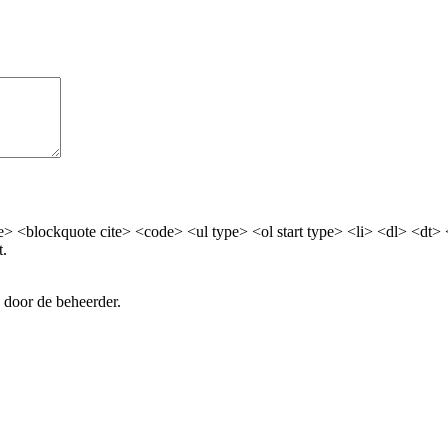
> <blockquote cite> <code> <ul type> <ol start type> <li> <dl> <dt>
t.
 door de beheerder.