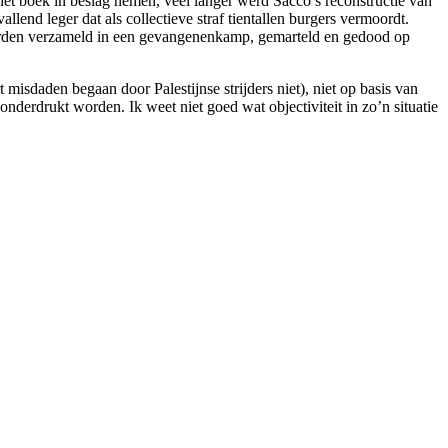
 het boek in beslag nemen, veel langer werd Sacco’s reconstructie van
end leger dat als collectieve straf tientallen burgers vermoordt.
 werden verzameld in een gevangenenkamp, gemarteld en gedood op
rt misdaden begaan door Palestijnse strijders niet), niet op basis van
 onderdrukt worden. Ik weet niet goed wat objectiviteit in zo’n situatie