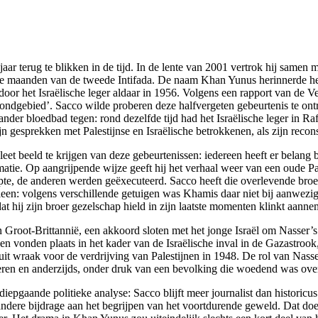
g jaar terug te blikken in de tijd. In de lente van 2001 vertrok hij same
 eerste maanden van de tweede Intifada. De naam Khan Yunus herinnerd
oor het Israëlische leger aldaar in 1956. Volgens een rapport van de V
grondgebied’. Sacco wilde proberen deze halfvergeten gebeurtenis te on
der bloedbad tegen: rond dezelfde tijd had het Israëlische leger in Ra
 gesprekken met Palestijnse en Israëlische betrokkenen, als zijn recons
leet beeld te krijgen van deze gebeurtenissen: iedereen heeft er belang
e. Op aangrijpende wijze geeft hij het verhaal weer van een oude Pales
pte, de anderen werden geëxecuteerd. Sacco heeft die overlevende broer
Alleen: volgens verschillende getuigen was Khamis daar niet bij aanwezi
 hij zijn broer gezelschap hield in zijn laatste momenten klinkt aannem
Groot-Brittannië, een akkoord sloten met het jonge Israël om Nasser’s E
ijen vonden plaats in het kader van de Israëlische inval in de Gazastr
uit wraak voor de verdrijving van Palestijnen in 1948. De rol van Nasser
keren en anderzijds, onder druk van een bevolking die woedend was over 
pgaande politieke analyse: Sacco blijft meer journalist dan historicus. 
ere bijdrage aan het begrijpen van het voortdurende geweld. Dat doet hij