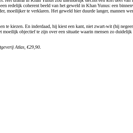
ler. Het drama in Khan Yunus zou uiteindelijk slechts een kort deel van
n redelijk coherent beeld van het geweld in Khan Yunus: een binnenvall
lder, moeilijker te verklaren. Het geweld hier duurde langer, mannen
nen te kiezen. En inderdaad, hij kiest een kant, niet zwart-wit (hij negee
t moeilijk objectief te zijn over een situatie waarin mensen zo duidelijk
geverij Atlas, €29,90.