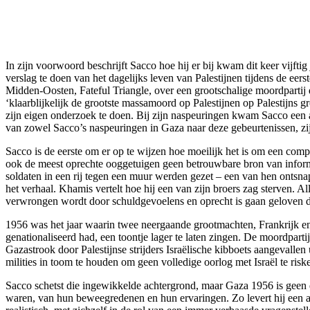
In zijn voorwoord beschrijft Sacco hoe hij er bij kwam dit keer vijfti
verslag te doen van het dagelijks leven van Palestijnen tijdens de
Midden-Oosten, Fateful Triangle, over een grootschalige moordpartij d
‘klaarblijkelijk de grootste massamoord op Palestijnen op Palestijns 
zijn eigen onderzoek te doen. Bij zijn naspeuringen kwam Sacco een an
van zowel Sacco’s naspeuringen in Gaza naar deze gebeurtenissen, zijn
Sacco is de eerste om er op te wijzen hoe moeilijk het is om een comp
ook de meest oprechte ooggetuigen geen betrouwbare bron van informati
soldaten in een rij tegen een muur werden gezet – een van hen ontsna
het verhaal. Khamis vertelt hoe hij een van zijn broers zag sterven. 
verwrongen wordt door schuldgevoelens en oprecht is gaan geloven dat
1956 was het jaar waarin twee neergaande grootmachten, Frankrijk en 
genationaliseerd had, een toontje lager te laten zingen. De moordpart
Gazastrook door Palestijnse strijders Israëlische kibboets aangevallen 
milities in toom te houden om geen volledige oorlog met Israël te ris
Sacco schetst die ingewikkelde achtergrond, maar Gaza 1956 is geen die
waren, van hun beweegredenen en hun ervaringen. Zo levert hij een and