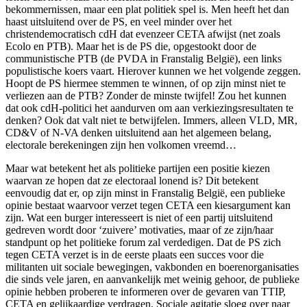
bekommernissen, maar een plat politiek spel is. Men heeft het dan
haast uitsluitend over de PS, en veel minder over het
christendemocratisch cdH dat evenzeer CETA afwijst (net zoals
Ecolo en PTB). Maar het is de PS die, opgestookt door de
communistische PTB (de PVDA in Franstalig België), een links
populistische koers vaart. Hierover kunnen we het volgende zeggen.
Hoopt de PS hiermee stemmen te winnen, of op zijn minst niet te
verliezen aan de PTB? Zonder de minste twijfel! Zou het kunnen
dat ook cdH-politici het aandurven om aan verkiezingsresultaten te
denken? Ook dat valt niet te betwijfelen. Immers, alleen VLD, MR,
CD&V of N-VA denken uitsluitend aan het algemeen belang,
electorale berekeningen zijn hen volkomen vreemd…
Maar wat betekent het als politieke partijen een positie kiezen
waarvan ze hopen dat ze electoraal lonend is? Dit betekent
eenvoudig dat er, op zijn minst in Franstalig België, een publieke
opinie bestaat waarvoor verzet tegen CETA een kiesargument kan
zijn. Wat een burger interesseert is niet of een partij uitsluitend
gedreven wordt door ‘zuivere’ motivaties, maar of ze zijn/haar
standpunt op het politieke forum zal verdedigen. Dat de PS zich
tegen CETA verzet is in de eerste plaats een succes voor die
militanten uit sociale bewegingen, vakbonden en boerenorganisaties
die sinds vele jaren, en aanvankelijk met weinig gehoor, de publieke
opinie hebben proberen te informeren over de gevaren van TTIP,
CETA en gelijkaardige verdragen. Sociale agitatie sloeg over naar