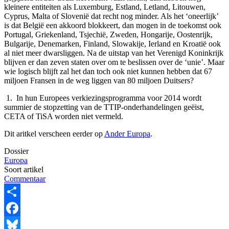
kleinere entiteiten als Luxemburg, Estland, Letland, Litouwen,
Cyprus, Malta of Slovenië dat recht nog minder. Als het ‘oneerlijk’
is dat België een akkoord blokkeert, dan mogen in de toekomst ook
Portugal, Griekenland, Tsjechië, Zweden, Hongarije, Oostenrijk,
Bulgarije, Denemarken, Finland, Slowakije, Ierland en Kroatië ook
al niet meer dwarsliggen. Na de uitstap van het Verenigd Koninkrijk
blijven er dan zeven staten over om te beslissen over de ‘unie’. Maar
wie logisch blijft zal het dan toch ook niet kunnen hebben dat 67
miljoen Fransen in de weg liggen van 80 miljoen Duitsers?
1. In hun Europees verkiezingsprogramma voor 2014 wordt
summier de stopzetting van de TTIP-onderhandelingen geëist,
CETA of TiSA worden niet vermeld.
Dit aritkel verscheen eerder op
Ander Europa
.
Dossier
Europa
Soort artikel
Commentaar
Share
Facebook