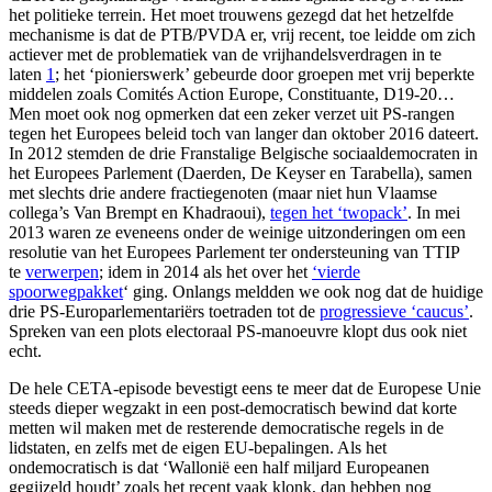
het politieke terrein. Het moet trouwens gezegd dat het hetzelfde
mechanisme is dat de PTB/PVDA er, vrij recent, toe leidde om zich
actiever met de problematiek van de vrijhandelsverdragen in te
laten
1
; het ‘pionierswerk’ gebeurde door groepen met vrij beperkte
middelen zoals Comités Action Europe, Constituante, D19-20…
Men moet ook nog opmerken dat een zeker verzet uit PS-rangen
tegen het Europees beleid toch van langer dan oktober 2016 dateert.
In 2012 stemden de drie Franstalige Belgische sociaaldemocraten in
het Europees Parlement (Daerden, De Keyser en Tarabella), samen
met slechts drie andere fractiegenoten (maar niet hun Vlaamse
collega’s Van Brempt en Khadraoui),
tegen het ‘twopack’
. In mei
2013 waren ze eveneens onder de weinige uitzonderingen om een
resolutie van het Europees Parlement ter ondersteuning van TTIP
te
verwerpen
; idem in 2014 als het over het
‘vierde
spoorwegpakket
‘ ging. Onlangs meldden we ook nog dat de huidige
drie PS-Europarlementariërs toetraden tot de
progressieve ‘caucus’
.
Spreken van een plots electoraal PS-manoeuvre klopt dus ook niet
echt.
De hele CETA-episode bevestigt eens te meer dat de Europese Unie
steeds dieper wegzakt in een post-democratisch bewind dat korte
metten wil maken met de resterende democratische regels in de
lidstaten, en zelfs met de eigen EU-bepalingen. Als het
ondemocratisch is dat ‘Wallonië een half miljard Europeanen
gegijzeld houdt’ zoals het recent vaak klonk, dan hebben nog