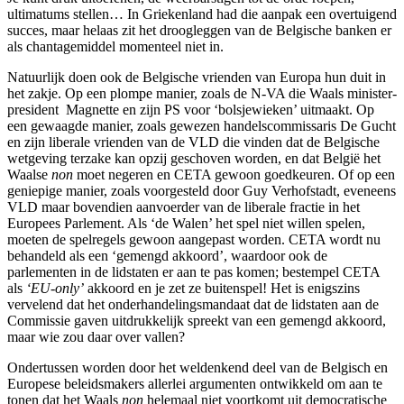
ultimatums stellen… In Griekenland had die aanpak een overtuigend
succes, maar helaas zit het droogleggen van de Belgische banken er
als chantagemiddel momenteel niet in.
Natuurlijk doen ook de Belgische vrienden van Europa hun duit in
het zakje. Op een plompe manier, zoals de N-VA die Waals minister-
president Magnette en zijn PS voor ‘bolsjewieken’ uitmaakt. Op
een gewaagde manier, zoals gewezen handelscommissaris De Gucht
en zijn liberale vrienden van de VLD die vinden dat de Belgische
wetgeving terzake kan opzij geschoven worden, en dat België het
Waalse
non
moet negeren en CETA gewoon goedkeuren. Of op een
geniepige manier, zoals voorgesteld door Guy Verhofstadt, eveneens
VLD maar bovendien aanvoerder van de liberale fractie in het
Europees Parlement. Als ‘de Walen’ het spel niet willen spelen,
moeten de spelregels gewoon aangepast worden. CETA wordt nu
behandeld als een ‘gemengd akkoord’, waardoor ook de
parlementen in de lidstaten er aan te pas komen; bestempel CETA
als
‘EU-only’
akkoord en je zet ze buitenspel! Het is enigszins
vervelend dat het onderhandelingsmandaat dat de lidstaten aan de
Commissie gaven uitdrukkelijk spreekt van een gemengd akkoord,
maar wie zou daar over vallen?
Ondertussen worden door het weldenkend deel van de Belgisch en
Europese beleidsmakers allerlei argumenten ontwikkeld om aan te
tonen dat het Waals
non
helemaal niet voortkomt uit democratische