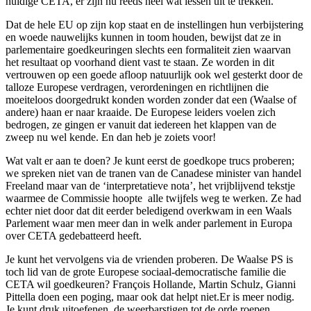
huidige CETA, er zijn nu reeds heel wat lessen uit te trekken.
Dat de hele EU op zijn kop staat en de instellingen hun verbijstering
en woede nauwelijks kunnen in toom houden, bewijst dat ze in
parlementaire goedkeuringen slechts een formaliteit zien waarvan
het resultaat op voorhand dient vast te staan. Ze worden in dit
vertrouwen op een goede afloop natuurlijk ook wel gesterkt door de
talloze Europese verdragen, verordeningen en richtlijnen die
moeiteloos doorgedrukt konden worden zonder dat een (Waalse of
andere) haan er naar kraaide. De Europese leiders voelen zich
bedrogen, ze gingen er vanuit dat iedereen het klappen van de
zweep nu wel kende. En dan heb je zoiets voor!
Wat valt er aan te doen? Je kunt eerst de goedkope trucs proberen;
we spreken niet van de tranen van de Canadese minister van handel
Freeland maar van de ‘interpretatieve nota’, het vrijblijvend tekstje
waarmee de Commissie hoopte alle twijfels weg te werken. Ze had
echter niet door dat dit eerder beledigend overkwam in een Waals
Parlement waar men meer dan in welk ander parlement in Europa
over CETA gedebatteerd heeft.
Je kunt het vervolgens via de vrienden proberen. De Waalse PS is
toch lid van de grote Europese sociaal-democratische familie die
CETA wil goedkeuren? François Hollande, Martin Schulz, Gianni
Pittella doen een poging, maar ook dat helpt niet.Er is meer nodig.
Je kunt druk uitoefenen, de weerbarstigen tot de orde roepen,