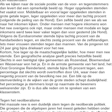
Een klassenstem
Als we kijken naar de sociale positie van de voor- en tegenstemmers
dan levert dat een opmerkelijk beeld op. Hoger opgeleiden stemden
het vaakst voor. Middelbaar en vooral lager opgeleiden stemden in
grote getale tegen, lager opgeleiden voor meer dan tachtig procent
(volgende de peiling van de Hond). Een zelfde beeld zien we als we
naar het inkomen kijken. Onder mensen met hogere inkomens won
het nee overigens ook nipt, maar onder mensen met modale en lage
inkomens werd twee keer vaker tegen dan voor gestemd (de Hond).
Volgens de Eurobarometer stemde bijna tachtig procent van de
handarbeiders tegen, en slechts zestig procent van de zelfstandigen.
Iets meer vrouwen stemden tegen dan mannen. Van de jongeren tot
24 jaar ging bijna driekwart voor het nee.
Kortom, hoe lager op de maatschappelijke ladder, hoe meer men nee
stemde. Een geografische analyse geeft precies hetzelfde beeld.
Slechts in een twintigtal rijke gemeenten als Rozendaal, Bloemendaal
en Wassenaar won het ja. En in de armste gemeente van het land, het
Oost Groningse Reinderland, stemde bijna 85 procent tegen, een
percentage dat slechts wordt overtroffen door Urk, waar meer dan
negentig procent van de bevolking nee zei. Een blik op de
stemverdeling in de wijken van de grote steden schept duidelijkheid:
het percentage ja stemmers loopt op naarmate de bewoners
welvarender zijn. Er is dus alle reden om te spreken van een
klassenstem.
Tegen het neoliberalisme
Het massale nee is een duidelijk stem tegen de neoliberale politiek.
Die groepen die de afgelopen jaren het meest geleden hebben onder