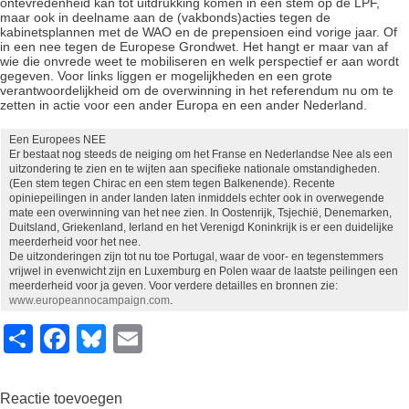
ontevredenheid kan tot uitdrukking komen in een stem op de LPF,
maar ook in deelname aan de (vakbonds)acties tegen de
kabinetsplannen met de WAO en de prepensioen eind vorige jaar. Of
in een nee tegen de Europese Grondwet. Het hangt er maar van af
wie die onvrede weet te mobiliseren en welk perspectief er aan wordt
gegeven. Voor links liggen er mogelijkheden en een grote
verantwoordelijkheid om de overwinning in het referendum nu om te
zetten in actie voor een ander Europa en een ander Nederland.
Een Europees NEE
Er bestaat nog steeds de neiging om het Franse en Nederlandse Nee als een
uitzondering te zien en te wijten aan specifieke nationale omstandigheden.
(Een stem tegen Chirac en een stem tegen Balkenende). Recente
opiniepeilingen in ander landen laten inmiddels echter ook in overwegende
mate een overwinning van het nee zien. In Oostenrijk, Tsjechië, Denemarken,
Duitsland, Griekenland, Ierland en het Verenigd Koninkrijk is er een duidelijke
meerderheid voor het nee.
De uitzonderingen zijn tot nu toe Portugal, waar de voor- en tegenstemmers
vrijwel in evenwicht zijn en Luxemburg en Polen waar de laatste peilingen een
meerderheid voor ja geven. Voor verdere detailles en bronnen zie:
www.europeannocampaign.com
.
S
F
Bl
E
h
a
u
m
ar
c
e
ail
Reactie toevoegen