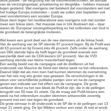
deze politiek - de vergroting van de inkomensverschillen, de afbraak
van de verzorgingsstaat, privatisering en dergelijke - hebben massaal
tegen gestemd. Wat overigens niet betekent dat voorstanders wel met
het huidige Europa instemden – zoals we zullen zien bepleitten ook
veel voorstemmers een socialer Europa.
Deze stem tegen het neoliberalisme was overigens ook niet zonder
meer een linkse stem. Het massale nee in Urk illustreert dat – daar
waren de ‘Europese’ visvangstbeperking en het ontbreken van God in
de grondwet de belangrijkste motieven.
Wel kwam een groot deel van de nee stemmers uit de linkse hoek.
Van de aanhang van de SP stemde 87 procent tegen. Bij de PvdA was
dit 63 procent en bij GroenLinks 46 procent. Zelfs onder de aanhang
van D66 stemde bijna de helft tegen de grondwet evenals een
aanzienlijk deel van de CDA kiezers (47 procent). Van de VVD
aanhang stemde een kleine meerderheid tegen.
Een aardig beeld van de campagne valt de distilleren uit het
onderzoek van Maurice de Hond een kleine week na het referendum.
Daaruit blijkt dat als men toen had kunnen stemmen de overwinning
van het nee nog iets groter was geweest. De verschuivingen in de
steun voor verschillende politieke partijen voor en na de campagne
geven een indicatie van het effect van de campagne. De grote
verliezer direct na het nee bleek de PvdA te zijn, die in de peilingen
terugviel van 50 naar 41 zetels. Op de vraag wat PvdA kiezers een
week na het referendum zouden stemmen antwoordde zeventig
procent met een nee tegen de grondwet.
De grote winnaar in dit onderzoek is de SP die in de peilingen van 13
naar 21 zetels ging. De lijst Wilders verloor een zetel. Al met al wordt