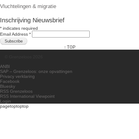
Vluchtelingen & migratie
Inschrijving Nieuwsbrief
*
indicates required
Email Address
*
↑ TOP
© Grenzeloos 2026
ANBI
SAP – Grenzeloos: onze opvattingen
Privacy verklaring
Facebook
Bluesky
RSS Grenzeloos
RSS International Viewpoint
Login
pagetoptoptop