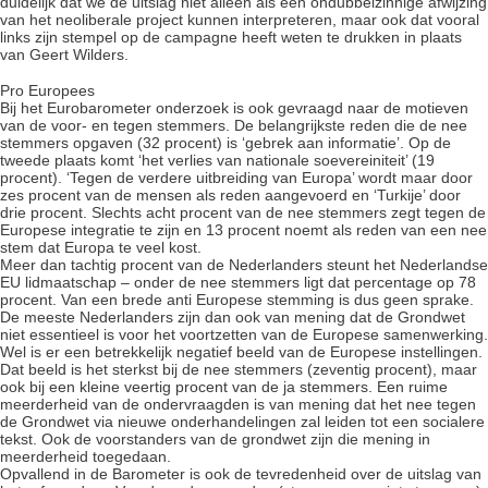
duidelijk dat we de uitslag niet alleen als een ondubbelzinnige afwijzing
van het neoliberale project kunnen interpreteren, maar ook dat vooral
links zijn stempel op de campagne heeft weten te drukken in plaats
van Geert Wilders.
Pro Europees
Bij het Eurobarometer onderzoek is ook gevraagd naar de motieven
van de voor- en tegen stemmers. De belangrijkste reden die de nee
stemmers opgaven (32 procent) is ‘gebrek aan informatie’. Op de
tweede plaats komt ‘het verlies van nationale soevereiniteit’ (19
procent). ‘Tegen de verdere uitbreiding van Europa’ wordt maar door
zes procent van de mensen als reden aangevoerd en ‘Turkije’ door
drie procent. Slechts acht procent van de nee stemmers zegt tegen de
Europese integratie te zijn en 13 procent noemt als reden van een nee
stem dat Europa te veel kost.
Meer dan tachtig procent van de Nederlanders steunt het Nederlandse
EU lidmaatschap – onder de nee stemmers ligt dat percentage op 78
procent. Van een brede anti Europese stemming is dus geen sprake.
De meeste Nederlanders zijn dan ook van mening dat de Grondwet
niet essentieel is voor het voortzetten van de Europese samenwerking.
Wel is er een betrekkelijk negatief beeld van de Europese instellingen.
Dat beeld is het sterkst bij de nee stemmers (zeventig procent), maar
ook bij een kleine veertig procent van de ja stemmers. Een ruime
meerderheid van de ondervraagden is van mening dat het nee tegen
de Grondwet via nieuwe onderhandelingen zal leiden tot een socialere
tekst. Ook de voorstanders van de grondwet zijn die mening in
meerderheid toegedaan.
Opvallend in de Barometer is ook de tevredenheid over de uitslag van