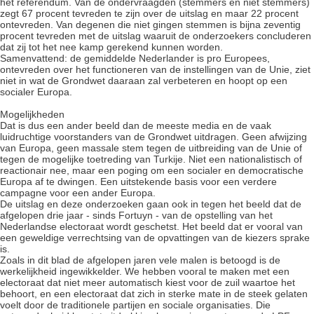
het referendum. Van de ondervraagden (stemmers en niet stemmers)
zegt 67 procent tevreden te zijn over de uitslag en maar 22 procent
ontevreden. Van degenen die niet gingen stemmen is bijna zeventig
procent tevreden met de uitslag waaruit de onderzoekers concluderen
dat zij tot het nee kamp gerekend kunnen worden.
Samenvattend: de gemiddelde Nederlander is pro Europees,
ontevreden over het functioneren van de instellingen van de Unie, ziet
niet in wat de Grondwet daaraan zal verbeteren en hoopt op een
socialer Europa.
Mogelijkheden
Dat is dus een ander beeld dan de meeste media en de vaak
luidruchtige voorstanders van de Grondwet uitdragen. Geen afwijzing
van Europa, geen massale stem tegen de uitbreiding van de Unie of
tegen de mogelijke toetreding van Turkije. Niet een nationalistisch of
reactionair nee, maar een poging om een socialer en democratische
Europa af te dwingen. Een uitstekende basis voor een verdere
campagne voor een ander Europa.
De uitslag en deze onderzoeken gaan ook in tegen het beeld dat de
afgelopen drie jaar - sinds Fortuyn - van de opstelling van het
Nederlandse electoraat wordt geschetst. Het beeld dat er vooral van
een geweldige verrechtsing van de opvattingen van de kiezers sprake
is.
Zoals in dit blad de afgelopen jaren vele malen is betoogd is de
werkelijkheid ingewikkelder. We hebben vooral te maken met een
electoraat dat niet meer automatisch kiest voor de zuil waartoe het
behoort, en een electoraat dat zich in sterke mate in de steek gelaten
voelt door de traditionele partijen en sociale organisaties. Die