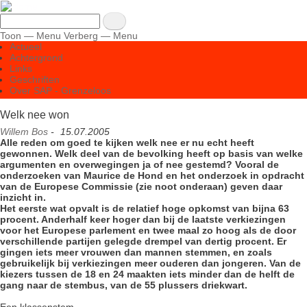
Overslaan
Zoeken
en
Toon — Menu
Verberg — Menu
naar
Menu
Actueel
de
Achtergrond
inhoud
Links
Geschriften
gaan
Over SAP - Grenzeloos
Welk nee won
Willem Bos
-
15.07.2005
Alle reden om goed te kijken welk nee er nu echt heeft
gewonnen. Welk deel van de bevolking heeft op basis van welke
argumenten en overwegingen ja of nee gestemd? Vooral de
onderzoeken van Maurice de Hond en het onderzoek in opdracht
van de Europese Commissie (zie noot onderaan) geven daar
inzicht in.
Het eerste wat opvalt is de relatief hoge opkomst van bijna 63
procent. Anderhalf keer hoger dan bij de laatste verkiezingen
voor het Europese parlement en twee maal zo hoog als de door
verschillende partijen gelegde drempel van dertig procent. Er
gingen iets meer vrouwen dan mannen stemmen, en zoals
gebruikelijk bij verkiezingen meer ouderen dan jongeren. Van de
kiezers tussen de 18 en 24 maakten iets minder dan de helft de
gang naar de stembus, van de 55 plussers driekwart.