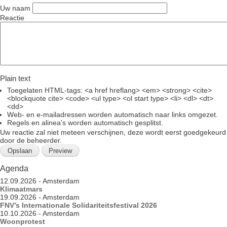
e
e
sk
Uw naam
Reactie
b
y
o
o
k
Plain text
Toegelaten HTML-tags: <a href hreflang> <em> <strong> <cite>
<blockquote cite> <code> <ul type> <ol start type> <li> <dl> <dt>
<dd>
Web- en e-mailadressen worden automatisch naar links omgezet.
Regels en alinea's worden automatisch gesplitst.
Uw reactie zal niet meteen verschijnen, deze wordt eerst goedgekeurd
door de beheerder.
Agenda
12.09.2026
-
Amsterdam
Klimaatmars
19.09.2026
-
Amsterdam
FNV’s Internationale Solidariteitsfestival 2026
10.10.2026
-
Amsterdam
Woonprotest