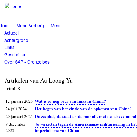
Overslaan
en
naar
de
Toon — Menu
Verberg — Menu
inhoud
Menu
Actueel
gaan
Achtergrond
Links
Geschriften
Over SAP - Grenzeloos
Artikelen van Au Loong-Yu
Totaal: 8
Wat is er nog over van links in China?
12 januari 2026
Het begin van het einde van de opkomst van China?
24 juli 2024
De zeepbel, de staat en de monnik met de scheve mond:
20 januari 2024
Je verzetten tegen de Amerikaanse militarisering in he
9 december
imperialisme van China
2023