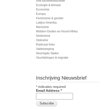
Anti-racisme/fascisme
Ecologie & klimaat
Economie
Europa
Feminisme & gender
Latijns-Amerika
Marxisme
Midden-Oosten en Noord Afrika
Nederland
Oekraïne
Radicaal links
Vakbeweging
Verenigde Staten
Vluchtelingen & migratie
Inschrijving Nieuwsbrief
*
indicates required
Email Address
*