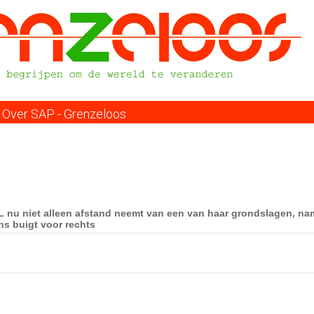
Overslaan
en
naar
de
inhoud
gaan
Over SAP - Grenzeloos
 GL nu niet alleen afstand neemt van een van haar grondslagen, nam
ens buigt voor rechts