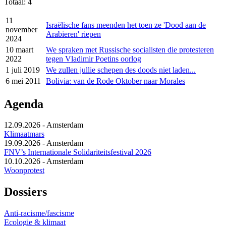
Totaal: 4
11
Israëlische fans meenden het toen ze 'Dood aan de
november
Arabieren' riepen
2024
10 maart
We spraken met Russische socialisten die protesteren
2022
tegen Vladimir Poetins oorlog
1 juli 2019
We zullen jullie schepen des doods niet laden...
6 mei 2011
Bolivia: van de Rode Oktober naar Morales
Agenda
12.09.2026
-
Amsterdam
Klimaatmars
19.09.2026
-
Amsterdam
FNV’s Internationale Solidariteitsfestival 2026
10.10.2026
-
Amsterdam
Woonprotest
Dossiers
Anti-racisme/fascisme
Ecologie & klimaat