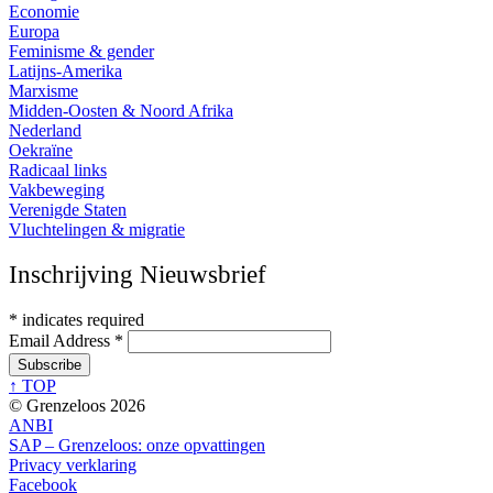
Economie
Europa
Feminisme & gender
Latijns-Amerika
Marxisme
Midden-Oosten & Noord Afrika
Nederland
Oekraïne
Radicaal links
Vakbeweging
Verenigde Staten
Vluchtelingen & migratie
Inschrijving Nieuwsbrief
*
indicates required
Email Address
*
↑ TOP
© Grenzeloos 2026
ANBI
SAP – Grenzeloos: onze opvattingen
Privacy verklaring
Facebook