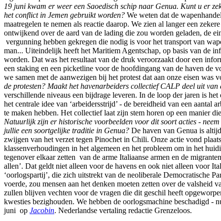
19 juni kwam er weer een Saoedisch schip naar Genua. Kunt u er zek
het conflict in Jemen gebruikt worden?
We weten dat de wapenhandel do
maatregelen te nemen als reactie daarop. We zien al langer een zekere
ontwijkend over de aard van de lading die zou worden geladen, de ei
vergunning hebben gekregen die nodig is voor het transport van wapen
man... Uiteindelijk heeft het Maritiem Agentschap, op basis van de 
worden. Dat was het resultaat van de druk veroorzaakt door een infor
een staking en een picketline voor de hoofdingang van de haven de 
we samen met de aanwezigen bij het protest dat aan onze eisen was vo
de protesten? Maakt het havenarbeiders collectief CALP deel uit va
verschillende niveaus een bijdrage leveren. In de loop der jaren is h
het centrale idee van ‘arbeidersstrijd’ - de bereidheid van een aantal 
te maken hebben. Het collectief laat zijn stem horen op een manier die
Natuurlijk zijn er historische voorbeelden voor dit soort acties - n
jullie een soortgelijke traditie in Genua?
De haven van Genua is altijd 
zwijgen van het verzet tegen Pinochet in Chili. Onze actie vond plaat
klassenverhoudingen in het algemeen en het probleem om in het huidige 
tegenover elkaar zetten van de arme Italiaanse armen en de migranten
allen’. Dat geldt niet alleen voor de havens en ook niet alleen voor I
‘oorlogspartij’, die zich uitstrekt van de neoliberale Democratische Part
voerde, zou mensen aan het denken moeten zetten over de valsheid 
zullen blijven vechten voor de vragen die dit geschil heeft opgewor
kwesties bezighouden. We hebben de oorlogsmachine beschadigd - nu 
juni op
Jacobin
. Nederlandse vertaling redactie Grenzeloos.