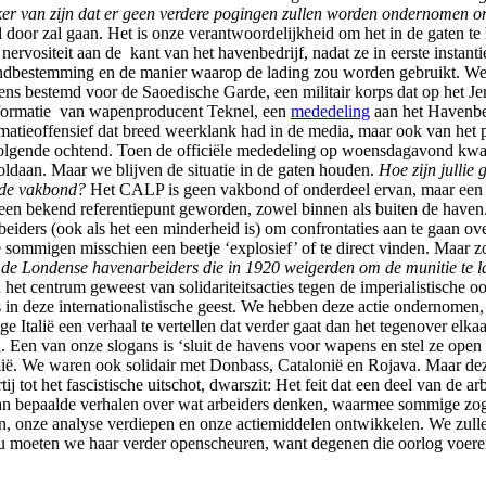
er van zijn dat er geen verdere pogingen zullen worden ondernomen o
or zal gaan. Het is onze verantwoordelijkheid om het in de gaten te 
 nervositeit aan de kant van het havenbedrijf, nadat ze in eerste insta
ndbestemming en de manier waarop de lading zou worden gebruikt. We h
s bestemd voor de Saoedische Garde, een militair korps dat op het Jemen
informatie van wapenproducent Teknel, een
mededeling
aan het Havenbed
matieoffensief dat breed weerklank had in de media, maar ook van het 
volgende ochtend. Toen de officiële mededeling op woensdagavond kwa
ldaan. Maar we blijven de situatie in de gaten houden.
Hoe zijn jullie
n de vakbond?
Het CALP is geen vakbond of onderdeel ervan, maar een 
et een bekend referentiepunt geworden, zowel binnen als buiten de have
arbeiders (ook als het een minderheid is) om confrontaties aan te gaan o
 sommigen misschien een beetje ‘explosief’ of te direct vinden. Maar zo
eem de Londense havenarbeiders die in 1920
weigerden
om de munitie te 
het centrum geweest van solidariteitsacties tegen de imperialistische o
s in deze internationalistische geest. We hebben deze actie ondernomen,
Italië een verhaal te vertellen dat verder gaat dan het tegenover elkaa
. Een van onze slogans is ‘sluit de havens voor wapens en stel ze ope
talië. We waren ook solidair met Donbass, Catalonië en Rojava. Maar deze
ij tot het fascistische uitschot, dwarszit: Het feit dat een deel van de arb
van bepaalde verhalen over wat arbeiders denken, waarmee sommige zo
pen, onze analyse verdiepen en onze actiemiddelen ontwikkelen. We zul
moeten we haar verder openscheuren, want degenen die oorlog voeren,