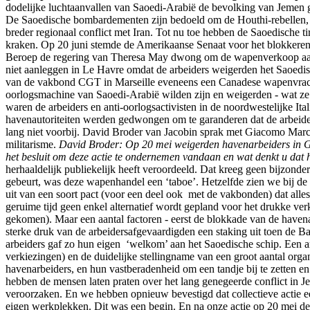
dodelijke luchtaanvallen van Saoedi-Arabië de bevolking van Jemen g
De Saoedische bombardementen zijn bedoeld om de Houthi-rebellen, 
breder regionaal conflict met Iran. Tot nu toe hebben de Saoedische 
kraken. Op 20 juni stemde de Amerikaanse Senaat voor het blokkeren 
Beroep de regering van Theresa May dwong om de wapenverkoop aan R
niet aanleggen in Le Havre omdat de arbeiders weigerden het Saoedisc
van de vakbond CGT in Marseille eveneens een Canadese wapenvracht 
oorlogsmachine van Saoedi-Arabië wilden zijn en weigerden - wat ze
waren de arbeiders en anti-oorlogsactivisten in de noordwestelijke Ita
havenautoriteiten werden gedwongen om te garanderen dat de arbeider
lang niet voorbij. David Broder van Jacobin sprak met Giacomo Marchet
militarisme.
David Broder: Op 20 mei weigerden havenarbeiders in Ge
het besluit om deze actie te ondernemen vandaan en wat denkt u dat he
herhaaldelijk publiekelijk heeft veroordeeld. Dat kreeg geen bijzonde
gebeurt, was deze wapenhandel een ‘taboe’. Hetzelfde zien we bij de
uit van een soort pact (voor een deel ook met de vakbonden) dat alles 
geruime tijd geen enkel alternatief wordt gepland voor het drukke ve
gekomen). Maar een aantal factoren - eerst de blokkade van de havena
sterke druk van de arbeidersafgevaardigden een staking uit toen de
arbeiders gaf zo hun eigen ‘welkom’ aan het Saoedische schip. Een an
verkiezingen) en de duidelijke stellingname van een groot aantal orga
havenarbeiders, en hun vastberadenheid om een tandje bij te zetten e
hebben de mensen laten praten over het lang genegeerde conflict in 
veroorzaken. En we hebben opnieuw bevestigd dat collectieve actie ee
eigen werkplekken. Dit was een begin. En na onze actie op 20 mei ded