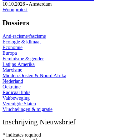
10.10.2026
-
Amsterdam
Woonprotest
Dossiers
Anti-racisme/fascisme
Ecologie & klimaat
Economie
Europa
Feminisme & gender
Latijns-Amerika
Marxisme
Midden-Oosten & Noord Afrika
Nederland
Oekraïne
Radicaal links
Vakbeweging
Verenigde Staten
Vluchtelingen & migratie
Inschrijving Nieuwsbrief
*
indicates required