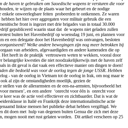
m de haven te gebruiken om Saoedische wapens te versturen die voor
houden, te wijzen op de plaats waar het gebeurt en de nodige
ntie enkele onweerlegbare feiten probeerden te ontkennen. Ze waren
ebben het hier over aggregaten voor militair gebruik die een
itische front is ingezet met drie brigades van in totaal 30.000
rijf gepubliceerd waarin staat dat de wapens niet geladen zullen
protest buiten het Havenbedrijf op woensdag 19 juni, en plannen voor
m en een delegatie door het Havenbedrijf was ontvangen, besloten
 georganiseerd? Welke andere bewegingen zijn nog meer betrokken bij
orgaan van arbeiders, afgevaardigden en andere kameraden die op
n. Het heeft in de praktijk vertrouwen weten te wekken, vooral door
ver belangrijke kwesties die niet noodzakelijkerwijs met de haven zelf
als in dit geval is dat vaak een effectieve manier om dingen te doen!
laden die bedoeld was voor de oorlog tegen de jonge USSR. Hebben
orlog - van de oorlog in Vietnam tot de oorlog in Irak, om nog maar te
 ook al zijn de omstandigheden moeilijk, gezien de
r stellen van de allerarmsten en de een-na-armsten, bijvoorbeeld het
n voor mensen’, en een andere ‘onrecht voor één is onrecht voor
 keer was de actie veel effectiever en zichtbaarder. Dat is wat de
eidersklasse in Italië en Frankrijk deze internationalistische actie
genaamd linkse mensen het publieke debat hebben vergiftigd. We
len dit doen met hulp van degenen buiten Genua die zich met deze
 mogen nooit met rust gelaten worden. Dit artikel verscheen op 25