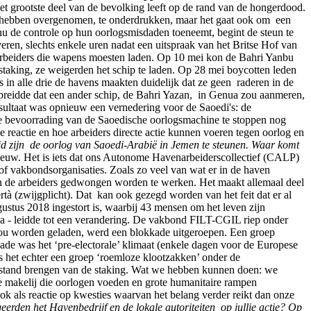
t grootste deel van de bevolking leeft op de rand van de hongerdood.
d hebben overgenomen, te onderdrukken, maar het gaat ook om een
nu de controle op hun oorlogsmisdaden toeneemt, begint de steun te
en, slechts enkele uren nadat een uitspraak van het Britse Hof van
rbeiders die wapens moesten laden. Op 10 mei kon de Bahri Yanbu
staking, ze weigerden het schip te laden. Op 28 mei boycotten leden
 alle drie de havens maakten duidelijk dat ze geen raderen in de
preidde dat een ander schip, de Bahri Yazan, in Genua zou aanmeren,
resultaat was opnieuw een vernedering voor de Saoedi's: de
de bevoorrading van de Saoedische oorlogsmachine te stoppen nog
 reactie en hoe arbeiders directe actie kunnen voeren tegen oorlog en
d zijn de oorlog van Saoedi-Arabië in Jemen te steunen. Waar komt
euw. Het is iets dat ons Autonome Havenarbeiderscollectief (CALP)
 of vakbondsorganisaties. Zoals zo veel van wat er in de haven
in de arbeiders gedwongen worden te werken. Het maakt allemaal deel
ertà (zwijgplicht). Dat kan ook gezegd worden van het feit dat er al
ustus 2018 ingestort is, waarbij 43 mensen om het leven zijn
nua - leidde tot een verandering. De vakbond FILT-CGIL riep onder
 zou worden geladen, werd een blokkade uitgeroepen. Een groep
ade was het ‘pre-electorale’ klimaat (enkele dagen voor de Europese
as het echter een groep ‘roemloze klootzakken’ onder de
tot stand brengen van de staking. Wat we hebben kunnen doen: we
e makelij die oorlogen voeden en grote humanitaire rampen
k als reactie op kwesties waarvan het belang verder reikt dan onze
eerden het Havenbedrijf en de lokale autoriteiten op jullie actie? Op