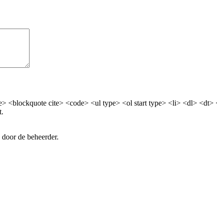
> <blockquote cite> <code> <ul type> <ol start type> <li> <dl> <dt>
t.
 door de beheerder.