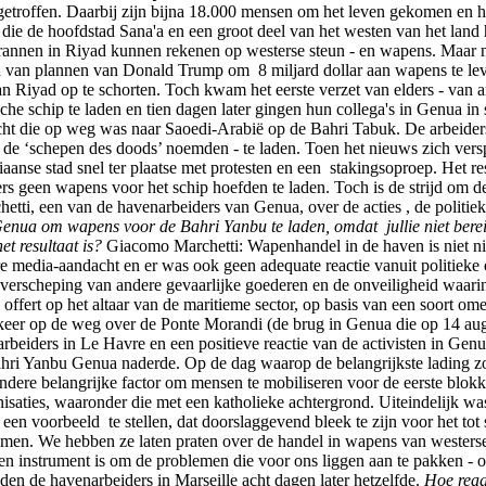
etroffen. Daarbij zijn bijna 18.000 mensen om het leven gekomen en he
die de hoofdstad Sana'a en een groot deel van het westen van het lan
tirannen in Riyad kunnen rekenen op westerse steun - en wapens. Maar 
van plannen van Donald Trump om 8 miljard dollar aan wapens te lever
iyad op te schorten. Toch kwam het eerste verzet van elders - van a
he schip te laden en tien dagen later gingen hun collega's in Genua in 
die op weg was naar Saoedi-Arabië op de Bahri Tabuk. De arbeiders in
 de ‘schepen des doods’ noemden - te laden. Toen het nieuws zich vers
liaanse stad snel ter plaatse met protesten en een stakingsoproep. Het 
s geen wapens voor het schip hoefden te laden. Toch is de strijd om 
ti, een van de havenarbeiders van Genua, over de acties , de politieke
nua om wapens voor de Bahri Yanbu te laden, omdat jullie niet berei
t resultaat is?
Giacomo Marchetti: Wapenhandel in de haven is niet ni
re media-aandacht en er was ook geen adequate reactie vanuit politieke
 verscheping van andere gevaarlijke goederen en de onveiligheid waar
offert op het altaar van de maritieme sector, op basis van een soort om
rkeer op de weg over de Ponte Morandi (de brug in Genua die op 14 aug
rbeiders in Le Havre en een positieve reactie van de activisten in Ge
 Bahri Yanbu Genua naderde. Op de dag waarop de belangrijkste lading
dere belangrijke factor om mensen te mobiliseren voor de eerste blokk
nisaties, waaronder die met een katholieke achtergrond. Uiteindelijk w
n een voorbeeld te stellen, dat doorslaggevend bleek te zijn voor het 
Jemen. We hebben ze laten praten over de handel in wapens van westers
n instrument is om de problemen die voor ons liggen aan te pakken - oo
en de havenarbeiders in Marseille acht dagen later hetzelfde.
Hoe reag